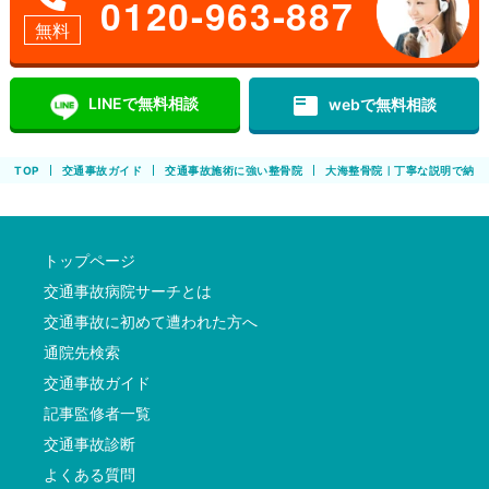
0120-963-887
無料
featured_play_list
LINEで無料相談
webで無料相談
TOP
交通事故ガイド
交通事故施術に強い整骨院
大海整骨院｜丁寧な説明で納得
トップページ
交通事故病院サーチとは
交通事故に初めて遭われた方へ
通院先検索
交通事故ガイド
記事監修者一覧
交通事故診断
よくある質問