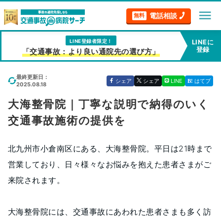
menu
電話相談
無料
LINE登録者限定！
LINEに
登録
「交通事故：より良い通院先の選び方」
最終更新日：
シェア
シェア
LINE
はてブ
2025.08.18
大海整骨院｜丁寧な説明で納得のいく
交通事故施術の提供を
北九州市小倉南区にある、大海整骨院。平日は21時まで
営業しており、日々様々なお悩みを抱えた患者さまがご
来院されます。
大海整骨院には、交通事故にあわれた患者さまも多く訪