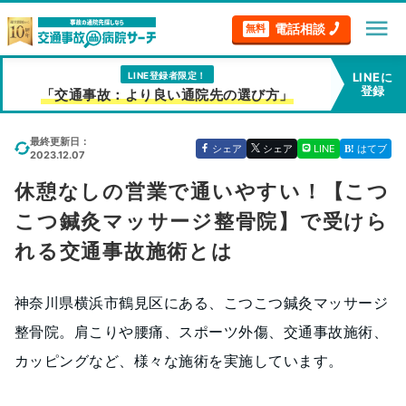
menu
電話相談
無料
LINE登録者限定！
LINEに
登録
「交通事故：より良い通院先の選び方」
最終更新日：
シェア
シェア
LINE
はてブ
2023.12.07
休憩なしの営業で通いやすい！【こつ
こつ鍼灸マッサージ整骨院】で受けら
れる交通事故施術とは
神奈川県横浜市鶴見区にある、こつこつ鍼灸マッサージ
整骨院。肩こりや腰痛、スポーツ外傷、交通事故施術、
カッピングなど、様々な施術を実施しています。