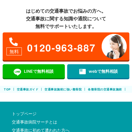
はじめての交通事故でお悩みの方へ。
交通事故に関する知識や通院について
無料でサポートいたします。
0120-963-887
無料
featured_play_list
LINEで無料相談
webで無料相談
TOP
交通事故ガイド
交通事故施術に強い整骨院
各整骨院の交通事故施術
休
トップページ
交通事故病院サーチとは
交通事故に初めて遭われた方へ