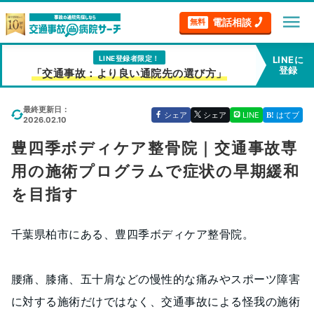
menu
電話相談
無料
LINE登録者限定！
LINEに
登録
「交通事故：より良い通院先の選び方」
最終更新日：
シェア
シェア
LINE
はてブ
2026.02.10
豊四季ボディケア整骨院｜交通事故専
用の施術プログラムで症状の早期緩和
を目指す
千葉県柏市にある、豊四季ボディケア整骨院。
腰痛、膝痛、五十肩などの慢性的な痛みやスポーツ障害
に対する施術だけではなく、交通事故による怪我の施術