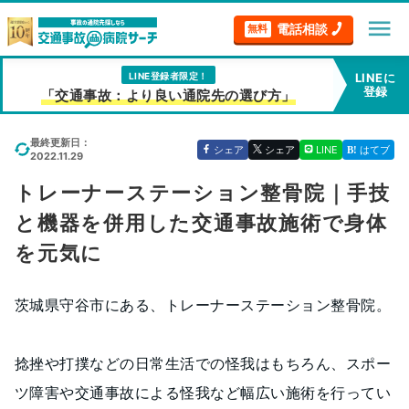
menu
電話相談
無料
LINE登録者限定！
LINEに
登録
「交通事故：より良い通院先の選び方」
最終更新日：
シェア
シェア
LINE
はてブ
2022.11.29
トレーナーステーション整骨院｜手技
と機器を併用した交通事故施術で身体
を元気に
茨城県守谷市にある、トレーナーステーション整骨院。
捻挫や打撲などの日常生活での怪我はもちろん、スポー
ツ障害や交通事故による怪我など幅広い施術を行ってい