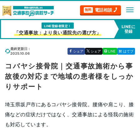
menu
電話相談
無料
LINE登録者限定！
LINEに
登録
「交通事故：より良い通院先の選び方」
最終更新日：
シェア
シェア
LINE
はてブ
2025.10.06
コバヤシ接骨院｜交通事故施術から事
故後の対応まで地域の患者様をしっか
りサポート
埼玉県坂戸市にあるコバヤシ接骨院。腰痛や肩こり、膝
痛などの症状だけではなく、交通事故による怪我の施術
も対応しています。