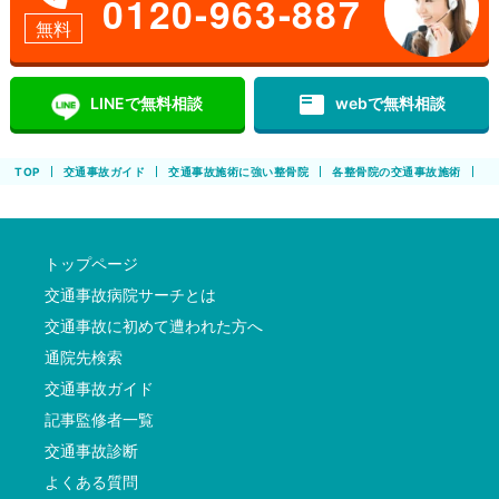
0120-963-887
無料
featured_play_list
LINEで無料相談
webで無料相談
TOP
交通事故ガイド
交通事故施術に強い整骨院
各整骨院の交通事故施術
曽
トップページ
交通事故病院サーチとは
交通事故に初めて遭われた方へ
通院先検索
交通事故ガイド
記事監修者一覧
交通事故診断
よくある質問