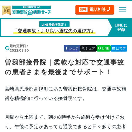
menu
電話相談
無料
LINE登録者限定！
LINEに
登録
「交通事故：より良い通院先の選び方」
最終更新日：
シェア
シェア
LINE
はてブ
2022.08.30
曽我部接骨院｜柔軟な対応で交通事故
の患者さまを最後までサポート！
宮崎県児湯郡高鍋町にある曽我部接骨院は、交通事故施
術を積極的に行っている接骨院です。
月曜から土曜まで、朝の8時半から施術を受け付けてお
り、午後に予定があっても通院できると日々多くの患者