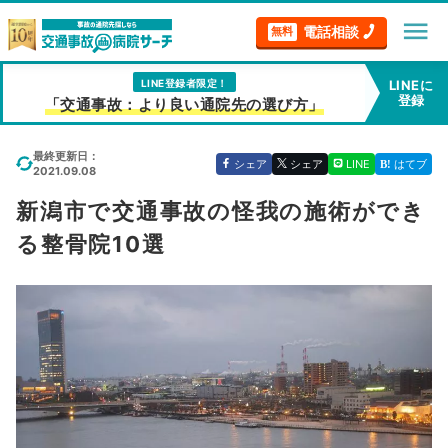
menu
電話相談
無料
LINE登録者限定！
LINEに
登録
「交通事故：より良い通院先の選び方」
最終更新日：
シェア
シェア
LINE
はてブ
2021.09.08
新潟市で交通事故の怪我の施術ができ
る整骨院10選