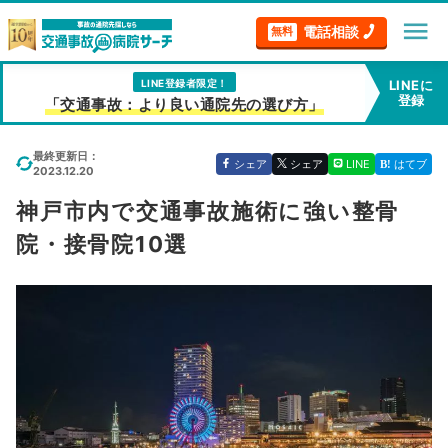
menu
電話相談
無料
LINE登録者限定！
LINEに
登録
「交通事故：より良い通院先の選び方」
最終更新日：
シェア
シェア
LINE
はてブ
2023.12.20
神戸市内で交通事故施術に強い整骨
院・接骨院10選