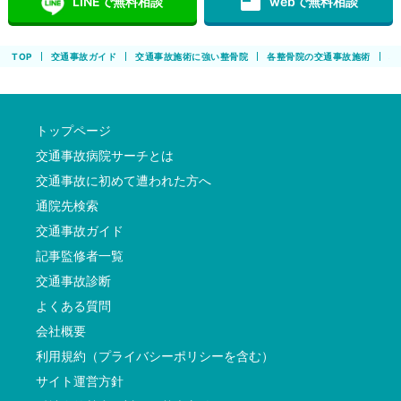
featured_play_list
LINEで無料相談
webで無料相談
TOP
交通事故ガイド
交通事故施術に強い整骨院
各整骨院の交通事故施術
地
トップページ
交通事故病院サーチとは
交通事故に初めて遭われた方へ
通院先検索
交通事故ガイド
記事監修者一覧
交通事故診断
よくある質問
会社概要
利用規約（プライバシーポリシーを含む）
サイト運営方針