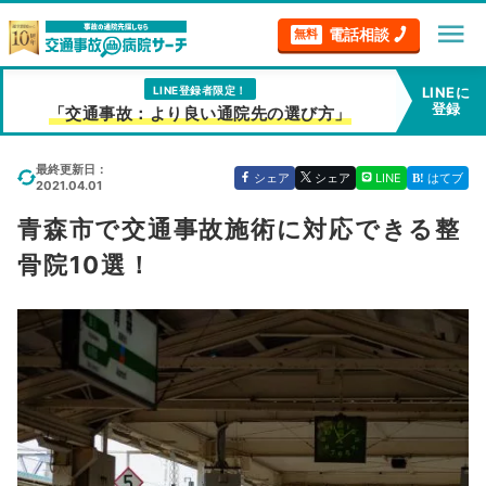
menu
電話相談
無料
LINE登録者限定！
LINEに
登録
「交通事故：より良い通院先の選び方」
最終更新日：
シェア
シェア
LINE
はてブ
2021.04.01
青森市で交通事故施術に対応できる整
骨院10選！