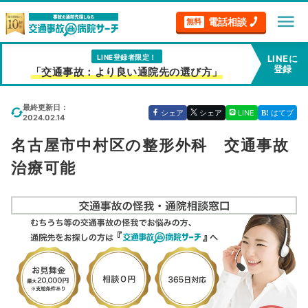
menu
電話相談
無料
LINE登録者限定！
LINEに
登録
「交通事故：より良い通院先の選び方」
最終更新日：
シェア
シェア
LINE
はてブ
2024.02.14
名古屋市中村区の整形外科 交通事故
治療可能