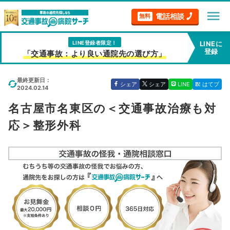
menu
電話相談
無料
LINE登録者限定！
LINEに
登録
「交通事故：より良い通院先の選び方」
最終更新日：
シェア
シェア
LINE
はてブ
2024.02.14
名古屋市名東区の＜交通事故治療も対
応＞整形外科