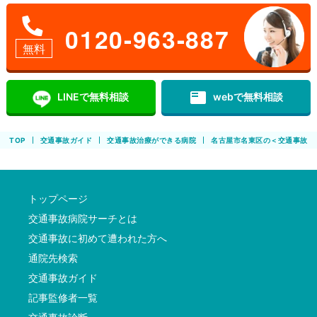
0120-963-887
無料
featured_play_list
LINEで無料相談
webで無料相談
TOP
交通事故ガイド
交通事故治療ができる病院
名古屋市名東区の＜交通事故治
トップページ
交通事故病院サーチとは
交通事故に初めて遭われた方へ
通院先検索
交通事故ガイド
記事監修者一覧