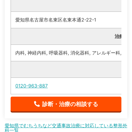
住
愛知県名古屋市名東区名東本通2-22-1
治療・
内科, 神経内科, 呼吸器科, 消化器科, アレルギー科, リ
電話
0120-963-887
診断・治療の相談する
愛知県でむちうちなど交通事故治療に対応している整形外
科一覧