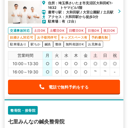
住所：埼玉県さいたま市見沼区大和田町1-
1632 トヤマビル1階
最寄り駅： 大和田駅 / 大宮公園駅 / 土呂駅
アクセス：大和田駅から徒歩3分
駐車場：有（2台）
交通事故対応
土日OK
土曜日OK
日曜日OK
日祝OK
祝日OK
妊婦さん対応可
お子様同伴可
キッズスペース有
予約優先制
駐車場あり
駅ちか
鍼灸
整体
無料相談OK
お見舞金
営業時間
月
火
水
木
金
土
日
祝
10:00～13:30
○
○
○
○
○
◎
◎
◎
16:00～19:30
○
○
○
○
○
℡
℡
-
電話で無料予約をする
整骨院・接骨院
七里みんなの鍼灸整骨院