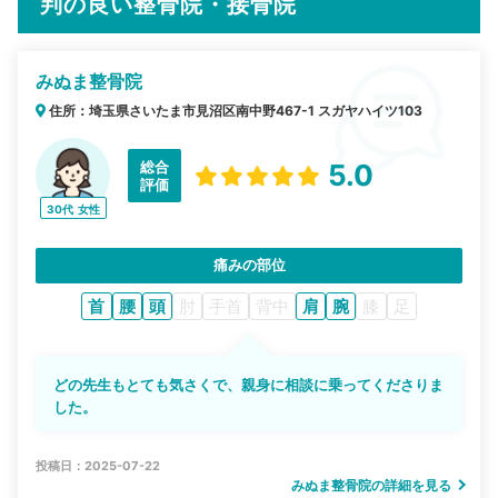
判の良い整骨院・接骨院
みぬま整骨院
住所：埼玉県さいたま市見沼区南中野467-1 スガヤハイツ103
総合
5.0
評価
30代
女性
痛みの部位
首
腰
頭
肘
手首
背中
肩
腕
膝
足
どの先生もとても気さくで、親身に相談に乗ってくださりま
した。
投稿日：2025-07-22
みぬま整骨院の詳細を見る