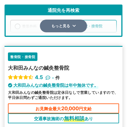
通院先を再検索
整形外科
整骨院・接骨院
もっと見る
エリア
埼玉県
さいたま市見沼区
検索する
整骨院・接骨院
大和田みんなの鍼灸整骨院
詳細条件で絞り込む
4.5
-
件
その他の検索方法
大和田みんなの鍼灸整骨院は年中無休です。
大和田みんなの鍼灸整骨院は定休日なしで営業していますので、
駅から探す
院名から探す
平日休日問わずご通院いただけます。
20,000
お見舞金最大
円支給
無料相談
交通事故施術の
あり