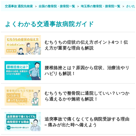
交通事故 通院先検索
全国の整骨院・接骨院一覧
埼玉県の整骨院・接骨院一覧
さいた
よくわかる交通事故病院ガイド
むちうちの症状の伝え方ポイント4つ！伝
え方が重要な理由も解説
腰椎捻挫とは？原因から症状、治療法やリ
ハビリも解説！
むちうちで整骨院に通院していい？いつか
ら通えるかや施術も解説！
追突事故で痛くなくても病院受診する理由
– 痛みが出た時へ備えよう