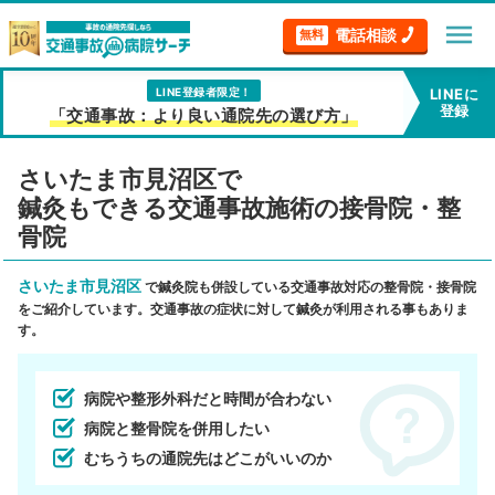
menu
電話相談
無料
LINE登録者限定！
LINEに
登録
「交通事故：より良い通院先の選び方」
さいたま市見沼区で
鍼灸もできる交通事故施術の接骨院・整
骨院
さいたま市見沼区
で鍼灸院も併設している交通事故対応の整骨院・接骨院
をご紹介しています。交通事故の症状に対して鍼灸が利用される事もありま
す。
病院や整形外科だと時間が合わない
病院と整骨院を併用したい
むちうちの通院先はどこがいいのか