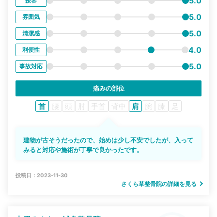
5.0
接客
5.0
雰囲気
5.0
清潔感
4.0
利便性
5.0
事故対応
痛みの部位
首
腰
頭
肘
手首
背中
肩
腕
膝
足
建物が古そうだったので、始めは少し不安でしたが、入って
みると対応や施術が丁寧で良かったです。
投稿日：2023-11-30
さくら草整骨院の詳細を見る