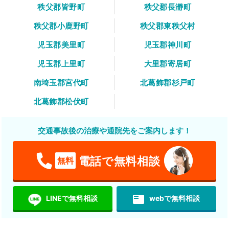
秩父郡皆野町
秩父郡長瀞町
秩父郡小鹿野町
秩父郡東秩父村
児玉郡美里町
児玉郡神川町
児玉郡上里町
大里郡寄居町
南埼玉郡宮代町
北葛飾郡杉戸町
北葛飾郡松伏町
交通事故後の治療や通院先をご案内します！
電話で無料相談
無料
featured_play_list
LINEで無料相談
webで無料相談