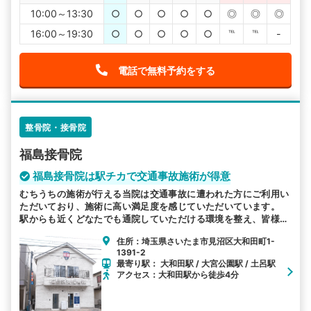
10:00～13:30
○
○
○
○
○
◎
◎
◎
16:00～19:30
○
○
○
○
○
℡
℡
-
電話で無料予約をする
整骨院・接骨院
福島接骨院
福島接骨院は駅チカで交通事故施術が得意
むちうちの施術が行える当院は交通事故に遭われた方にご利用い
ただいており、施術に高い満足度を感じていただいています。
駅からも近くどなたでも通院していただける環境を整え、皆様の
お越しをお待ちしております。
住所：埼玉県さいたま市見沼区大和田町1-
1391-2
最寄り駅： 大和田駅 / 大宮公園駅 / 土呂駅
アクセス：大和田駅から徒歩4分