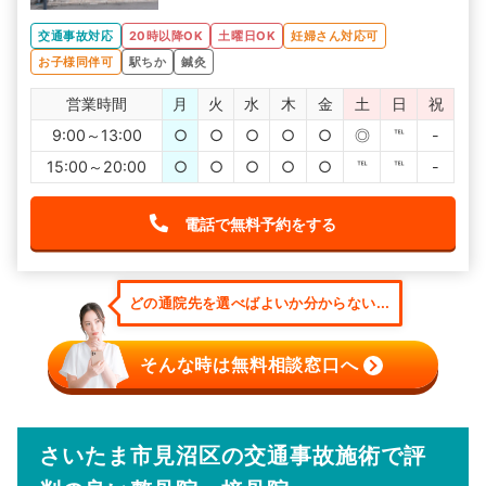
交通事故対応
20時以降OK
土曜日OK
妊婦さん対応可
お子様同伴可
駅ちか
鍼灸
営業時間
月
火
水
木
金
土
日
祝
9:00～13:00
○
○
○
○
○
◎
℡
-
15:00～20:00
○
○
○
○
○
℡
℡
-
電話で無料予約をする
どの通院先を選べばよいか分からない...
そんな時は無料相談窓口へ
さいたま市見沼区の交通事故施術で評