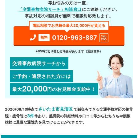
等お悩みの方は一度、
「交通事故病院サーチ」相談窓口
にご連絡ください。
事故対応の相談員が無料で相談対応致します。
電話相談でお見舞金最大20,000円が貰える
0120-963-887
24h
無料
対応
※050に切り替わる場合があります（通話無料）
交通事故病院サーチから
ご予約・通院された方には
20,000
最大
円
のお見舞金支給中！
さいたま市見沼区
2026/08/10時点で
で鍼灸もできる交通事故対応の整骨
3件
院・接骨院は
件あり、整骨院の詳細情報や口コミ等からむちうちや腰椎
捻挫に最適な通院先を見つけることができます。