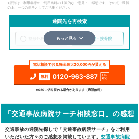
※評判はご利用者様のご利用当時の主観的なご意見・ご感想です。その点ご理解
の上、一つの参考としてご活用ください。
通院先を再検索
整形外科
整骨院・接骨院
もっと見る
エリア
埼玉県
さいたま市見沼区
電話相談でお見舞金最大20,000円が貰える
検索する
0120-963-887
24h
無料
対応
詳細条件で絞り込む
※050に切り替わる場合があります（通話無料）
その他の検索方法
「交通事故病院サーチ相談窓口」の感想
駅から探す
院名から探す
交通事故の通院先探しで「交通事故病院サーチ」をご利用
いただいた方々のご感想を掲載しています。
交通事故病院