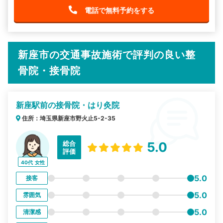
電話で無料予約をする
新座市の交通事故施術で評判の良い整
骨院・接骨院
新座駅前の接骨院・はり灸院
住所：埼玉県新座市野火止5-2-35
総合
5.0
評価
40代
女性
5.0
接客
5.0
雰囲気
5.0
清潔感