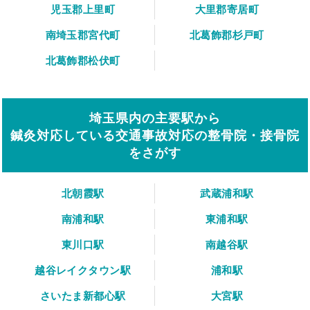
児玉郡上里町
大里郡寄居町
南埼玉郡宮代町
北葛飾郡杉戸町
北葛飾郡松伏町
埼玉県内の主要駅から
鍼灸対応している交通事故対応の整骨院・接骨院
をさがす
北朝霞駅
武蔵浦和駅
南浦和駅
東浦和駅
東川口駅
南越谷駅
越谷レイクタウン駅
浦和駅
さいたま新都心駅
大宮駅