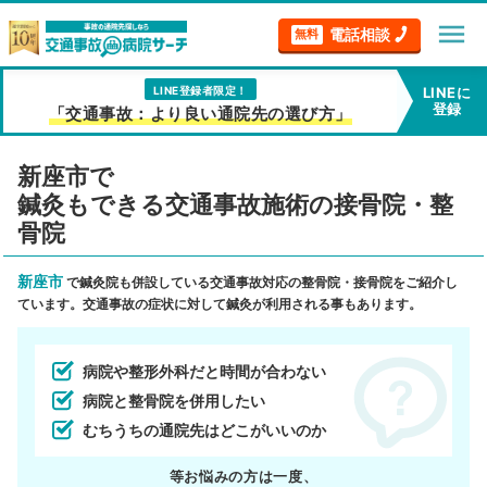
menu
電話相談
無料
LINE登録者限定！
LINEに
登録
「交通事故：より良い通院先の選び方」
新座市で
鍼灸もできる交通事故施術の接骨院・整
骨院
新座市
で鍼灸院も併設している交通事故対応の整骨院・接骨院をご紹介し
ています。交通事故の症状に対して鍼灸が利用される事もあります。
病院や整形外科だと時間が合わない
病院と整骨院を併用したい
むちうちの通院先はどこがいいのか
等お悩みの方は一度、