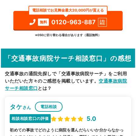
エリア
埼玉県
新座市
電話相談でお見舞金最大20,000円が貰える
検索する
0120-963-887
24h
無料
対応
詳細条件で絞り込む
※050に切り替わる場合があります（通話無料）
その他の検索方法
「交通事故病院サーチ相談窓口」の感想
駅から探す
院名から探す
交通事故の通院先探しで「交通事故病院サーチ」をご利用
いただいた方々のご感想を掲載しています。
交通事故病院
サーチ相談窓口
とは？
タケ
電話相談
さん
5.0
相談相談窓口の評価
初めての事故でどのように病院を選んだらいいか分からなかっ