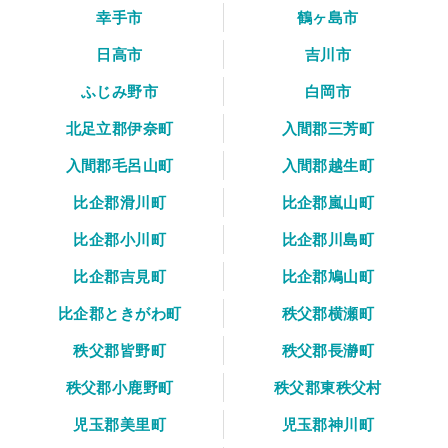
幸手市
鶴ヶ島市
日高市
吉川市
ふじみ野市
白岡市
北足立郡伊奈町
入間郡三芳町
入間郡毛呂山町
入間郡越生町
比企郡滑川町
比企郡嵐山町
比企郡小川町
比企郡川島町
比企郡吉見町
比企郡鳩山町
比企郡ときがわ町
秩父郡横瀬町
秩父郡皆野町
秩父郡長瀞町
秩父郡小鹿野町
秩父郡東秩父村
児玉郡美里町
児玉郡神川町