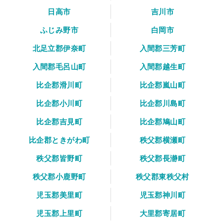
日高市
吉川市
ふじみ野市
白岡市
北足立郡伊奈町
入間郡三芳町
入間郡毛呂山町
入間郡越生町
比企郡滑川町
比企郡嵐山町
比企郡小川町
比企郡川島町
比企郡吉見町
比企郡鳩山町
比企郡ときがわ町
秩父郡横瀬町
秩父郡皆野町
秩父郡長瀞町
秩父郡小鹿野町
秩父郡東秩父村
児玉郡美里町
児玉郡神川町
児玉郡上里町
大里郡寄居町