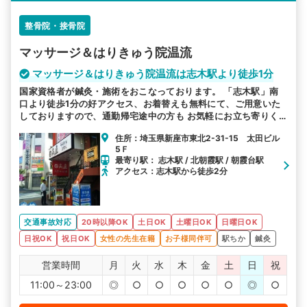
整骨院・接骨院
マッサージ＆はりきゅう院温流
マッサージ＆はりきゅう院温流は志木駅より徒歩1分
国家資格者が鍼灸・施術をおこなっております。 「志木駅」南
口より徒歩1分の好アクセス、お着替えも無料にて、ご用意いた
しておりますので、通勤帰宅途中の方も お気軽にお立ち寄りく
ださい。
住所：埼玉県新座市東北2-31-15 太田ビル
5Ｆ
最寄り駅： 志木駅 / 北朝霞駅 / 朝霞台駅
アクセス：志木駅から徒歩2分
交通事故対応
20時以降OK
土日OK
土曜日OK
日曜日OK
日祝OK
祝日OK
女性の先生在籍
お子様同伴可
駅ちか
鍼灸
営業時間
月
火
水
木
金
土
日
祝
11:00～23:00
◎
○
○
○
○
○
◎
○