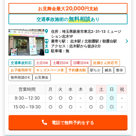
20,000
お見舞金最大
円支給
無料相談
交通事故施術の
あり
住所：埼玉県新座市東北2‐31‐13 ミュージ
ション志木1F
最寄り駅： 志木駅 / 北朝霞駅 / 朝霞台駅
アクセス：志木駅から徒歩2分
駐車場：無
交通事故対応
土日OK
土曜日OK
日曜日OK
妊婦さん対応可
お子様同伴可
キッズスペース有
予約優先制
駅ちか
鍼灸
整体
無料相談OK
お見舞金
営業時間
月
火
水
木
金
土
日
祝
9:30～12:30
○
○
○
-
○
◎
◎
-
15:00～19:30
○
○
○
-
○
◎
◎
-
電話で無料予約をする