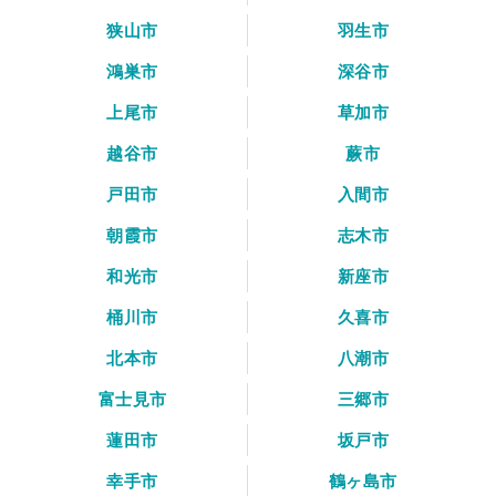
狭山市
羽生市
鴻巣市
深谷市
上尾市
草加市
越谷市
蕨市
戸田市
入間市
朝霞市
志木市
和光市
新座市
桶川市
久喜市
北本市
八潮市
富士見市
三郷市
蓮田市
坂戸市
幸手市
鶴ヶ島市