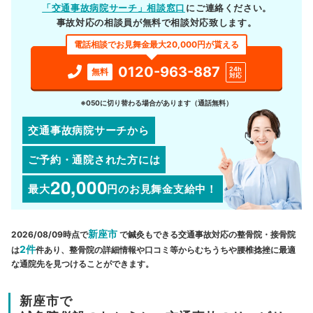
「交通事故病院サーチ」相談窓口
にご連絡ください。
事故対応の相談員が無料で相談対応致します。
電話相談でお見舞金最大20,000円が貰える
0120-963-887
24h
無料
対応
※050に切り替わる場合があります（通話無料）
交通事故病院サーチから
ご予約・通院された方には
20,000
最大
円
のお見舞金支給中！
新座市
2026/08/09時点で
で鍼灸もできる交通事故対応の整骨院・接骨院
2件
は
件あり、整骨院の詳細情報や口コミ等からむちうちや腰椎捻挫に最適
な通院先を見つけることができます。
新座市で