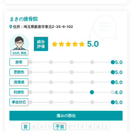
まきの接骨院
住所：埼玉県新座市東北2-35-9-102
総合
5.0
評価
30代
男性
5.0
接客
5.0
雰囲気
5.0
清潔感
4.0
利便性
5.0
事故対応
痛みの部位
首
腰
頭
肘
手首
背中
肩
腕
膝
足