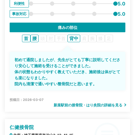
5.0
利便性
5.0
事故対応
痛みの部位
首
腰
頭
肘
手首
背中
肩
腕
膝
足
初めて通院しましたが、先生がとても丁寧に説明してくださ
り安心して施術を受けることができました。
体の状態もわかりやすく教えていただき、施術後は体がとて
も楽になりました。
院内も清潔で通いやすい整骨院だと思います。
投稿日：2026-03-07
新座駅前の接骨院・はり灸院の詳細を見る
仁健接骨院