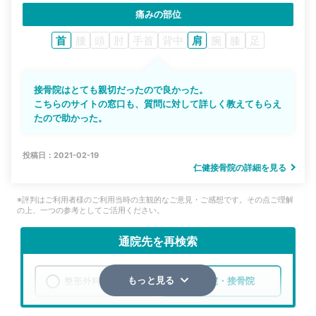
痛みの部位
首
腰
頭
肘
手首
背中
肩
腕
膝
足
接骨院はとても親切だったので良かった。
こちらのサイトの窓口も、質問に対して詳しく教えてもらえ
たので助かった。
投稿日：2021-02-19
仁健接骨院の詳細を見る
※評判はご利用者様のご利用当時の主観的なご意見・ご感想です。その点ご理解
の上、一つの参考としてご活用ください。
通院先を再検索
整形外科
整骨院・接骨院
もっと見る