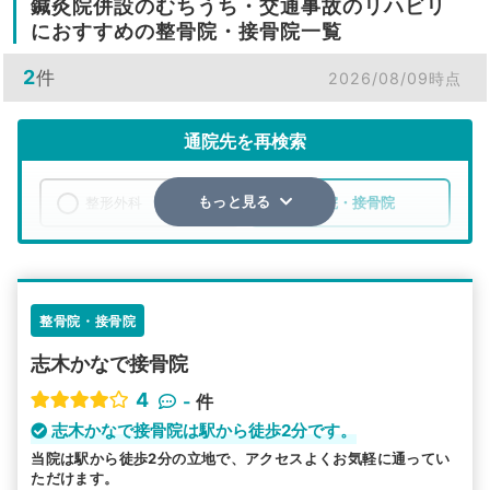
鍼灸院併設のむちうち・交通事故のリハビリ
におすすめの整骨院・接骨院一覧
2
件
2026/08/09時点
通院先を再検索
整形外科
整骨院・接骨院
もっと見る
エリア
埼玉県
新座市
検索する
整骨院・接骨院
志木かなで接骨院
詳細条件で絞り込む
4
-
件
その他の検索方法
志木かなで接骨院は駅から徒歩2分です。
当院は駅から徒歩2分の立地で、アクセスよくお気軽に通ってい
駅から探す
院名から探す
ただけます。