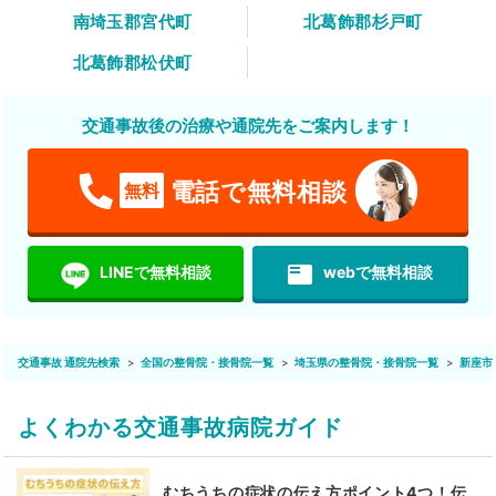
南埼玉郡宮代町
北葛飾郡杉戸町
北葛飾郡松伏町
交通事故後の治療や通院先をご案内します！
電話で無料相談
無料
featured_play_list
LINEで無料相談
webで無料相談
交通事故 通院先検索
全国の整骨院・接骨院一覧
埼玉県の整骨院・接骨院一覧
新座市
よくわかる交通事故病院ガイド
むちうちの症状の伝え方ポイント4つ！伝