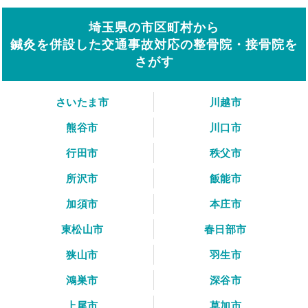
埼玉県の市区町村から
鍼灸を併設した交通事故対応の整骨院・接骨院を
さがす
さいたま市
川越市
熊谷市
川口市
行田市
秩父市
所沢市
飯能市
加須市
本庄市
東松山市
春日部市
狭山市
羽生市
鴻巣市
深谷市
上尾市
草加市