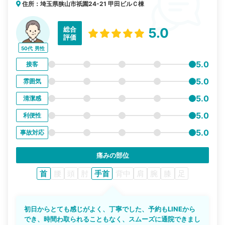
住所：埼玉県狭山市祇園24-21 甲田ビルＣ棟
総合
5.0
評価
50代
男性
5.0
接客
5.0
雰囲気
5.0
清潔感
5.0
利便性
5.0
事故対応
痛みの部位
首
腰
頭
肘
手首
背中
肩
腕
膝
足
初日からとても感じがよく、丁寧でした、予約もLINEから
でき、時間わ取られることもなく、スムーズに通院できまし