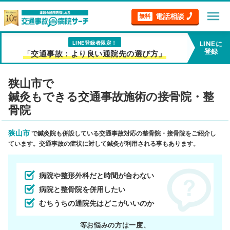
menu
電話相談
無料
LINE登録者限定！
LINEに
登録
「交通事故：より良い通院先の選び方」
狭山市で
鍼灸もできる交通事故施術の接骨院・整
骨院
狭山市
で鍼灸院も併設している交通事故対応の整骨院・接骨院をご紹介し
ています。交通事故の症状に対して鍼灸が利用される事もあります。
病院や整形外科だと時間が合わない
病院と整骨院を併用したい
むちうちの通院先はどこがいいのか
等お悩みの方は一度、