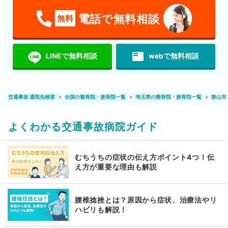
電話で無料相談
無料
featured_play_list
LINEで無料相談
webで無料相談
交通事故 通院先検索
全国の整骨院・接骨院一覧
埼玉県の整骨院・接骨院一覧
狭山市
よくわかる交通事故病院ガイド
むちうちの症状の伝え方ポイント4つ！伝
え方が重要な理由も解説
腰椎捻挫とは？原因から症状、治療法やリ
ハビリも解説！