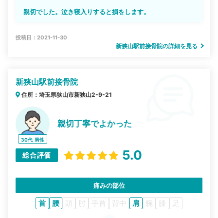
親切でした。泣き寝入りすると損をします。
投稿日：2021-11-30
新狭山駅前接骨院の詳細を見る
新狭山駅前接骨院
住所：埼玉県狭山市新狭山2-9-21
親切丁寧でよかった
30代
男性
5.0
総合評価
痛みの部位
首
腰
頭
肘
手首
背中
肩
腕
膝
足