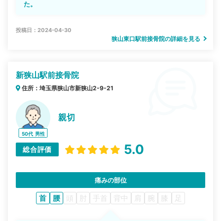
た。
投稿日：2024-04-30
狭山東口駅前接骨院の詳細を見る
新狭山駅前接骨院
住所：埼玉県狭山市新狭山2-9-21
親切
50代
男性
5.0
総合評価
痛みの部位
首
腰
頭
肘
手首
背中
肩
腕
膝
足