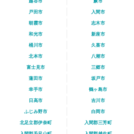
越谷市
蕨市
戸田市
入間市
朝霞市
志木市
和光市
新座市
桶川市
久喜市
北本市
八潮市
富士見市
三郷市
蓮田市
坂戸市
幸手市
鶴ヶ島市
日高市
吉川市
ふじみ野市
白岡市
北足立郡伊奈町
入間郡三芳町
入間郡毛呂山町
入間郡越生町