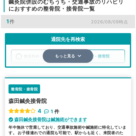
鍼灸院併設のむちうち・交通事故のリハビリ
におすすめの整骨院・接骨院一覧
1
件
2026/08/09時点
通院先を再検索
整形外科
整骨院・接骨院
もっと見る
エリア
埼玉県
狭山市
検索する
整骨院・接骨院
森田鍼灸接骨院
詳細条件で絞り込む
4
1
件
その他の検索方法
森田鍼灸接骨院は鍼施術ができます
年中無休で営業しており、交通事故施術や鍼施術に特化していま
駅から探す
院名から探す
す。 お子様連れでの通院も可能で、駅からも近く、来院者のた