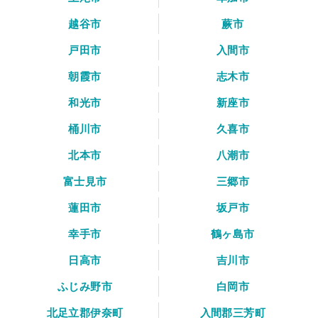
越谷市
蕨市
戸田市
入間市
朝霞市
志木市
和光市
新座市
桶川市
久喜市
北本市
八潮市
富士見市
三郷市
蓮田市
坂戸市
幸手市
鶴ヶ島市
日高市
吉川市
ふじみ野市
白岡市
北足立郡伊奈町
入間郡三芳町