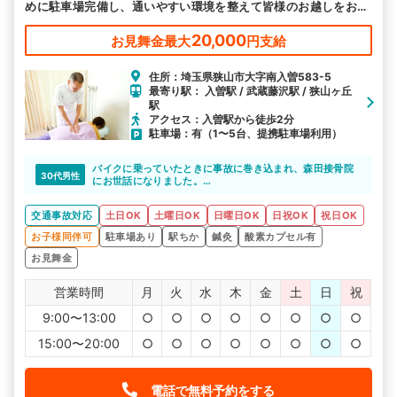
めに駐車場完備し、通いやすい環境を整えて皆様のお越しをお待
ちしております。
20,000
お見舞金最大
円支給
住所：埼玉県狭山市大字南入曽583-5
最寄り駅： 入曽駅 / 武蔵藤沢駅 / 狭山ヶ丘
駅
アクセス：入曽駅から徒歩2分
駐車場：有（1〜5台、提携駐車場利用）
バイクに乗っていたときに事故に巻き込まれ、森田接骨院
30代男性
にお世話になりました。
駅から近かったので、通うのにとても便利でした。
交通事故対応
土日OK
土曜日OK
日曜日OK
日祝OK
祝日OK
お子様同伴可
駐車場あり
駅ちか
鍼灸
酸素カプセル有
お見舞金
営業時間
月
火
水
木
金
土
日
祝
9:00〜13:00
○
○
○
○
○
○
○
○
15:00〜20:00
○
○
○
○
○
○
○
○
電話で無料予約をする