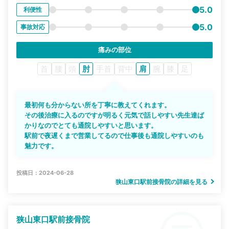
5.0
利便性
5.0
事故対応
痛みの部位
首
腰
頭
肘
手首
背中
肩
腕
膝
足
最初何も分からない所を丁寧に教えてくれます。
その後治療に入るのですが明るく元気で話しやすい先生達ば
かりなのでとても通院しやすいと思います。
駅前で夜遅くまで営業してるので仕事後も通院しやすいのも
魅力です。
投稿日：2024-06-28
狭山東口駅前接骨院の詳細を見る
狭山東口駅前接骨院