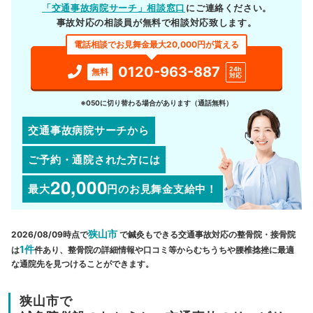
「交通事故病院サーチ」相談窓口
にご連絡ください。
事故対応の相談員が無料で相談対応致します。
電話相談でお見舞金最大20,000円が貰える
0120-963-887
24h
無料
対応
※050に切り替わる場合があります（通話無料）
交通事故病院サーチから
ご予約・通院された方には
20,000
最大
円
のお見舞金支給中！
狭山市
2026/08/09時点で
で鍼灸もできる交通事故対応の整骨院・接骨院
1件
は
件あり、整骨院の詳細情報や口コミ等からむちうちや腰椎捻挫に最適
な通院先を見つけることができます。
狭山市で