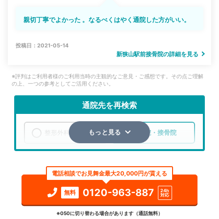
親切丁寧でよかった 。なるべくはやく通院した方がいい。
投稿日：2021-05-14
新狭山駅前接骨院の詳細を見る
※評判はご利用者様のご利用当時の主観的なご意見・ご感想です。その点ご理解
の上、一つの参考としてご活用ください。
通院先を再検索
整形外科
整骨院・接骨院
もっと見る
エリア
埼玉県
狭山市
電話相談でお見舞金最大20,000円が貰える
検索する
0120-963-887
24h
無料
対応
詳細条件で絞り込む
※050に切り替わる場合があります（通話無料）