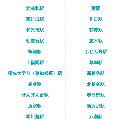
北浦和駅
蕨駅
西川口駅
川口駅
和光市駅
朝霞駅
朝霞台駅
志木駅
鶴瀬駅
ふじみ野駅
上福岡駅
草加駅
獨協大学前〈草加松原〉駅
新越谷駅
越谷駅
北越谷駅
せんげん台駅
春日部駅
所沢駅
新所沢駅
本川越駅
八潮駅