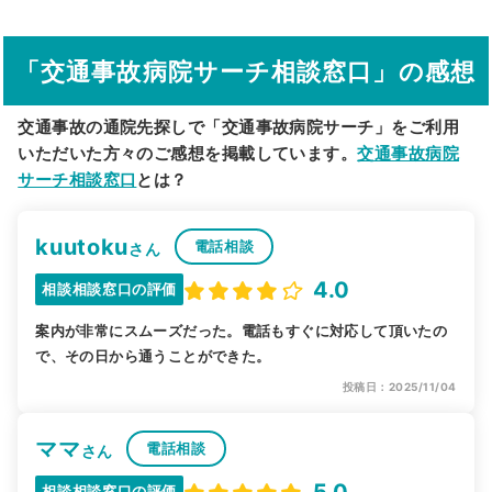
その他の検索方法
「交通事故病院サーチ相談窓口」の感想
駅から探す
院名から探す
交通事故の通院先探しで「交通事故病院サーチ」をご利用
いただいた方々のご感想を掲載しています。
交通事故病院
サーチ相談窓口
とは？
kuutoku
電話相談
さん
4.0
相談相談窓口の評価
案内が非常にスムーズだった。電話もすぐに対応して頂いたの
で、その日から通うことができた。
投稿日：2025/11/04
ママ
電話相談
さん
5.0
相談相談窓口の評価