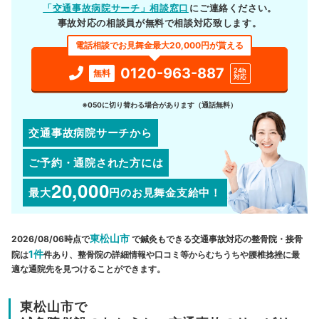
「交通事故病院サーチ」相談窓口
にご連絡ください。
事故対応の相談員が無料で相談対応致します。
電話相談でお見舞金最大20,000円が貰える
0120-963-887
24h
無料
対応
※050に切り替わる場合があります（通話無料）
交通事故病院サーチから
ご予約・通院された方には
20,000
最大
円
のお見舞金支給中！
東松山市
2026/08/06時点で
で鍼灸もできる交通事故対応の整骨院・接骨
1件
院は
件あり、整骨院の詳細情報や口コミ等からむちうちや腰椎捻挫に最
適な通院先を見つけることができます。
東松山市で