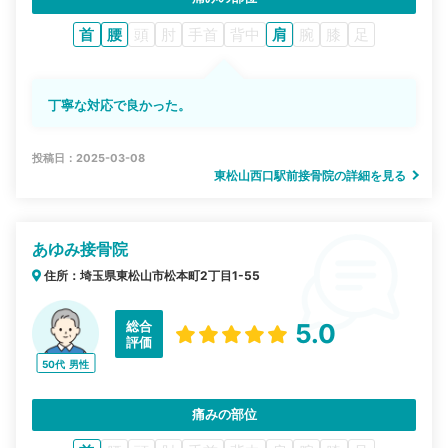
首
腰
頭
肘
手首
背中
肩
腕
膝
足
丁寧な対応で良かった。
投稿日：2025-03-08
東松山西口駅前接骨院の詳細を見る
あゆみ接骨院
住所：埼玉県東松山市松本町2丁目1-55
総合
5.0
評価
50代
男性
痛みの部位