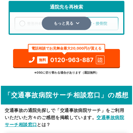
通院先を再検索
整形外科
整骨院・接骨院
もっと見る
エリア
埼玉県
東松山市
電話相談でお見舞金最大20,000円が貰える
検索する
0120-963-887
24h
無料
対応
詳細条件で絞り込む
※050に切り替わる場合があります（通話無料）
その他の検索方法
「交通事故病院サーチ相談窓口」の感想
駅から探す
院名から探す
交通事故の通院先探しで「交通事故病院サーチ」をご利用
いただいた方々のご感想を掲載しています。
交通事故病院
サーチ相談窓口
とは？