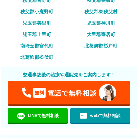
秩父郡皆野町
秩父郡長瀞町
秩父郡小鹿野町
秩父郡東秩父村
児玉郡美里町
児玉郡神川町
児玉郡上里町
大里郡寄居町
南埼玉郡宮代町
北葛飾郡杉戸町
北葛飾郡松伏町
交通事故後の治療や通院先をご案内します！
電話で無料相談
無料
featured_play_list
LINEで無料相談
webで無料相談