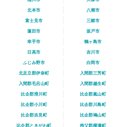
北本市
八潮市
富士見市
三郷市
蓮田市
坂戸市
幸手市
鶴ヶ島市
日高市
吉川市
ふじみ野市
白岡市
北足立郡伊奈町
入間郡三芳町
入間郡毛呂山町
入間郡越生町
比企郡滑川町
比企郡嵐山町
比企郡小川町
比企郡川島町
比企郡吉見町
比企郡鳩山町
比企郡ときがわ町
秩父郡横瀬町