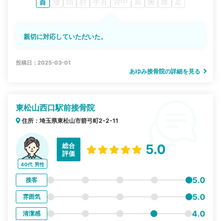
首
腰
頭
肘
手首
背中
肩
腕
膝
足
親切に対応していただいた。
投稿日：2025-03-01
あゆみ接骨院の詳細を見る
東松山西口駅前接骨院
住所：埼玉県東松山市箭弓町2-2-11
総合
5.0
評価
40代
男性
5.0
接客
5.0
雰囲気
4.0
清潔感