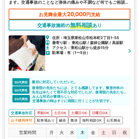
ます。交通事故のことなど身体の痛みや不調など何でもご相談く
ださい。
20,000
お見舞金最大
円支給
無料相談
交通事故施術の
あり
住所：埼玉県東松山市松本町2丁目1-55
最寄り駅： 東松山駅 / 森林公園駅 / 高坂駅
アクセス：東松山駅から徒歩15分
駐車場：有（1〜5台）
親切に対応していただいた。
50代男性
接骨院の先生たちには、とても感謝してます。整形外科の
50代男性
先生は冷たくて理不尽な対応でしたが、接骨院の先生たち
は対応も良く親身になって接してくれました。いつ自分自
みんな対応が素晴らしい。
30代男性
身に起こるか分からないから、いつでも相談に乗って貰え
交通事故の時はすぐに病院に行くことが大切です。
る病院などをあらかじめ合った方が良いと思います。
交通事故対応
早朝OK
土日OK
土曜日OK
日曜日OK
お子様同伴可
駐車場あり
鍼灸
整体
無料相談OK
お見舞金
営業時間
月
火
水
木
金
土
日
祝