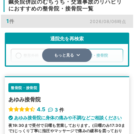
鍼灸院併設のむちうち・交通事故のリハビリ
におすすめの整骨院・接骨院一覧
1
件
2026/08/06時点
通院先を再検索
整形外科
整骨院・接骨院
もっと見る
エリア
埼玉県
東松山市
検索する
整骨院・接骨院
あゆみ接骨院
詳細条件で絞り込む
4.5
3
件
その他の検索方法
あゆみ接骨院に身体の痛みや不調などご相談ください
夜19:30まで受付で日曜も営業しております。(日曜のみ17:30ま
駅から探す
院名から探す
で)じっくり丁寧に指圧やマッサージで痛みの緩和を図っており