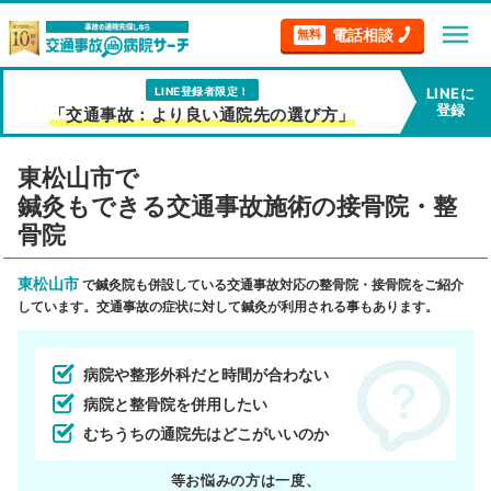
menu
電話相談
無料
LINE登録者限定！
LINEに
登録
「交通事故：より良い通院先の選び方」
東松山市で
鍼灸もできる交通事故施術の接骨院・整
骨院
東松山市
で鍼灸院も併設している交通事故対応の整骨院・接骨院をご紹介
しています。交通事故の症状に対して鍼灸が利用される事もあります。
病院や整形外科だと時間が合わない
病院と整骨院を併用したい
むちうちの通院先はどこがいいのか
等お悩みの方は一度、