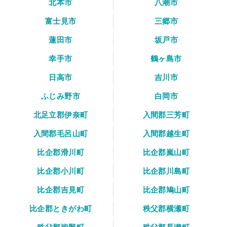
北本市
八潮市
富士見市
三郷市
蓮田市
坂戸市
幸手市
鶴ヶ島市
日高市
吉川市
ふじみ野市
白岡市
北足立郡伊奈町
入間郡三芳町
入間郡毛呂山町
入間郡越生町
比企郡滑川町
比企郡嵐山町
比企郡小川町
比企郡川島町
比企郡吉見町
比企郡鳩山町
比企郡ときがわ町
秩父郡横瀬町