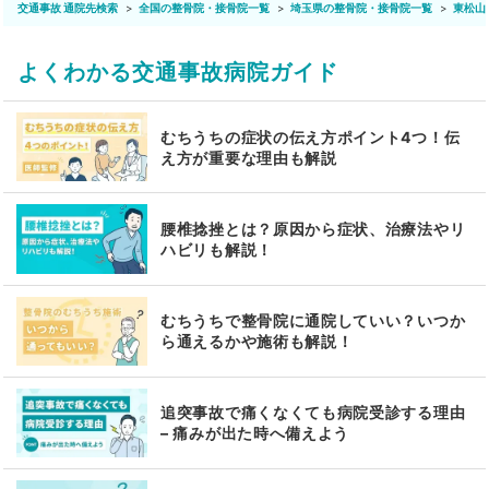
交通事故 通院先検索
全国の整骨院・接骨院一覧
埼玉県の整骨院・接骨院一覧
東松山
よくわかる交通事故病院ガイド
むちうちの症状の伝え方ポイント4つ！伝
え方が重要な理由も解説
腰椎捻挫とは？原因から症状、治療法やリ
ハビリも解説！
むちうちで整骨院に通院していい？いつか
ら通えるかや施術も解説！
追突事故で痛くなくても病院受診する理由
– 痛みが出た時へ備えよう