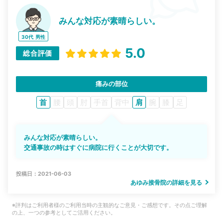
みんな対応が素晴らしい。
30代
男性
5.0
総合評価
痛みの部位
首
腰
頭
肘
手首
背中
肩
腕
膝
足
みんな対応が素晴らしい。
交通事故の時はすぐに病院に行くことが大切です。
投稿日：2021-06-03
あゆみ接骨院の詳細を見る
※評判はご利用者様のご利用当時の主観的なご意見・ご感想です。その点ご理解
の上、一つの参考としてご活用ください。