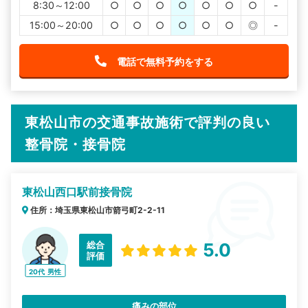
8:30～12:00
○
○
○
○
○
○
○
-
15:00～20:00
○
○
○
○
○
○
◎
-
電話で無料予約をする
東松山市の交通事故施術で評判の良い
整骨院・接骨院
東松山西口駅前接骨院
住所：埼玉県東松山市箭弓町2-2-11
総合
5.0
評価
20代
男性
痛みの部位