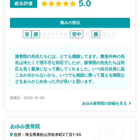
5.0
総合評価
痛みの部位
首
腰
頭
肘
手首
背中
肩
腕
膝
足
接骨院の先生たちには、とても感謝してます。整形外科の先
生は冷たくて理不尽な対応でしたが、接骨院の先生たちは対
応も良く親身になって接してくれました。いつ自分自身に起
こるか分からないから、いつでも相談に乗って貰える病院な
どをあらかじめ合った方が良いと思います。
投稿日：2022-12-28
あゆみ接骨院の詳細を見る
あゆみ接骨院
住所：埼玉県東松山市松本町2丁目1-55