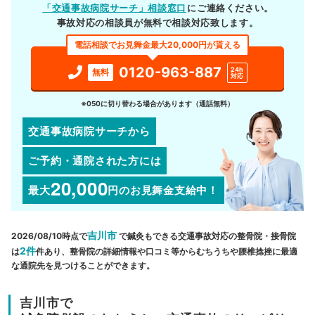
「交通事故病院サーチ」相談窓口
にご連絡ください。
事故対応の相談員が無料で相談対応致します。
電話相談でお見舞金最大20,000円が貰える
0120-963-887
24h
無料
対応
※050に切り替わる場合があります（通話無料）
交通事故病院サーチから
ご予約・通院された方には
20,000
最大
円
のお見舞金支給中！
吉川市
2026/08/10時点で
で鍼灸もできる交通事故対応の整骨院・接骨院
2件
は
件あり、整骨院の詳細情報や口コミ等からむちうちや腰椎捻挫に最適
な通院先を見つけることができます。
吉川市で