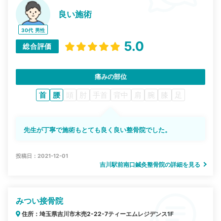
良い施術
30代
男性
5.0
総合評価
痛みの部位
首
腰
頭
肘
手首
背中
肩
腕
膝
足
先生が丁寧で施術もとても良く良い整骨院でした。
投稿日：2021-12-01
吉川駅前南口鍼灸整骨院の詳細を見る
みつい接骨院
住所：埼玉県吉川市木売2-22-7ティーエムレジデンス1F