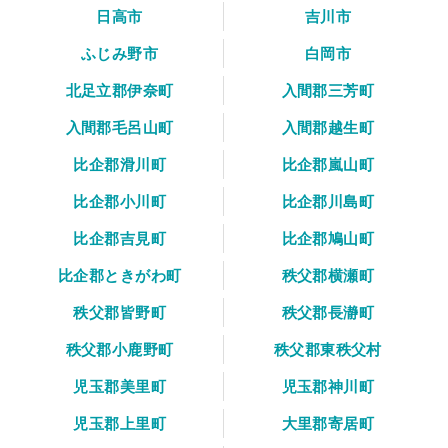
日高市
吉川市
ふじみ野市
白岡市
北足立郡伊奈町
入間郡三芳町
入間郡毛呂山町
入間郡越生町
比企郡滑川町
比企郡嵐山町
比企郡小川町
比企郡川島町
比企郡吉見町
比企郡鳩山町
比企郡ときがわ町
秩父郡横瀬町
秩父郡皆野町
秩父郡長瀞町
秩父郡小鹿野町
秩父郡東秩父村
児玉郡美里町
児玉郡神川町
児玉郡上里町
大里郡寄居町