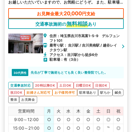
お越しいただいていますので、お気軽にどうぞ。 また、駐車場
もご用意しておりますので遠方の方も通院が可能です。
20,000
お見舞金最大
円支給
無料相談
交通事故施術の
あり
住所：埼玉県吉川市高富1-5-9 デルフュン
フト101
最寄り駅： 吉川駅 / 吉川美南駅 / 越谷レイ
クタウン駅
アクセス：吉川駅から徒歩6分
駐車場：有（3台）
先生が丁寧で施術もとても良く良い整骨院でした。
30代男性
交通事故対応
20時以降OK
土日OK
日曜日OK
日祝OK
祝日OK
妊婦さん対応可
お子様同伴可
駐車場あり
駅ちか
鍼灸
整体
お見舞金
営業時間
月
火
水
木
金
土
日
祝
9:00～12:00
○
○
○
○
○
○
◎
○
15:00～21:00
○
○
○
○
○
◎
℡
◎