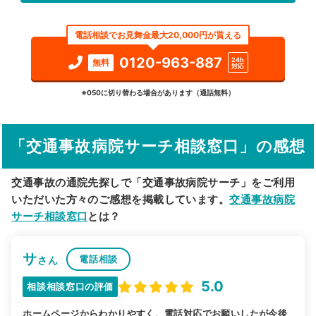
エリア
埼玉県
吉川市
電話相談でお見舞金最大20,000円が貰える
検索する
0120-963-887
24h
無料
対応
詳細条件で絞り込む
※050に切り替わる場合があります（通話無料）
その他の検索方法
「交通事故病院サーチ相談窓口」の感想
駅から探す
院名から探す
交通事故の通院先探しで「交通事故病院サーチ」をご利用
いただいた方々のご感想を掲載しています。
交通事故病院
サーチ相談窓口
とは？
サ
電話相談
さん
5.0
相談相談窓口の評価
ホームページからわかりやすく、電話対応でお願いしたが今後