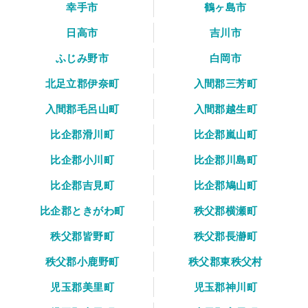
幸手市
鶴ヶ島市
日高市
吉川市
ふじみ野市
白岡市
北足立郡伊奈町
入間郡三芳町
入間郡毛呂山町
入間郡越生町
比企郡滑川町
比企郡嵐山町
比企郡小川町
比企郡川島町
比企郡吉見町
比企郡鳩山町
比企郡ときがわ町
秩父郡横瀬町
秩父郡皆野町
秩父郡長瀞町
秩父郡小鹿野町
秩父郡東秩父村
児玉郡美里町
児玉郡神川町