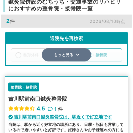
鍼灸院併設のむちうち・交通事故のリハビリ
におすすめの整骨院・接骨院一覧
2
件
2026/08/10時点
通院先を再検索
整形外科
整骨院・接骨院
もっと見る
エリア
埼玉県
吉川市
検索する
整骨院・接骨院
吉川駅前南口鍼灸整骨院
詳細条件で絞り込む
4.5
1
件
その他の検索方法
吉川駅前南口鍼灸整骨院は、駅近くで好立地です
当院は、駅から近く好立地の場所にあり、日曜・祝日も営業して
駅から探す
院名から探す
いるので通いやすいと好評です。妊婦さんやお子様連れの方にも