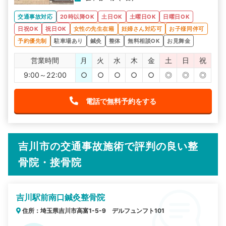
交通事故対応
20時以降OK
土日OK
土曜日OK
日曜日OK
日祝OK
祝日OK
女性の先生在籍
妊婦さん対応可
お子様同伴可
予約優先制
駐車場あり
鍼灸
整体
無料相談OK
お見舞金
営業時間
月
火
水
木
金
土
日
祝
9:00～22:00
○
○
○
○
○
◎
◎
◎
電話で無料予約をする
吉川市の交通事故施術で評判の良い整
骨院・接骨院
吉川駅前南口鍼灸整骨院
住所：埼玉県吉川市高富1-5-9 デルフュンフト101