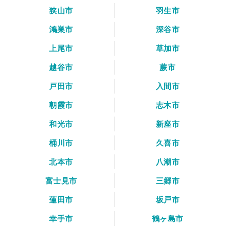
狭山市
羽生市
鴻巣市
深谷市
上尾市
草加市
越谷市
蕨市
戸田市
入間市
朝霞市
志木市
和光市
新座市
桶川市
久喜市
北本市
八潮市
富士見市
三郷市
蓮田市
坂戸市
幸手市
鶴ヶ島市