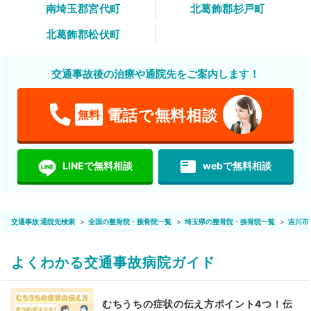
南埼玉郡宮代町
北葛飾郡杉戸町
北葛飾郡松伏町
交通事故後の治療や通院先をご案内します！
電話で無料相談
無料
featured_play_list
LINEで無料相談
webで無料相談
交通事故 通院先検索
全国の整骨院・接骨院一覧
埼玉県の整骨院・接骨院一覧
吉川市
よくわかる交通事故病院ガイド
むちうちの症状の伝え方ポイント4つ！伝