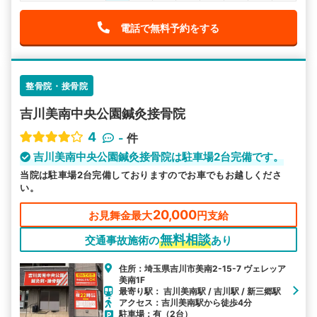
電話で無料予約をする
整骨院・接骨院
吉川美南中央公園鍼灸接骨院
4
-
件
吉川美南中央公園鍼灸接骨院は駐車場2台完備です。
当院は駐車場2台完備しておりますのでお車でもお越しくださ
い。
20,000
お見舞金最大
円支給
無料相談
交通事故施術の
あり
住所：埼玉県吉川市美南2-15-7 ヴェレッア
美南1F
最寄り駅： 吉川美南駅 / 吉川駅 / 新三郷駅
アクセス：吉川美南駅から徒歩4分
駐車場：有（2台）