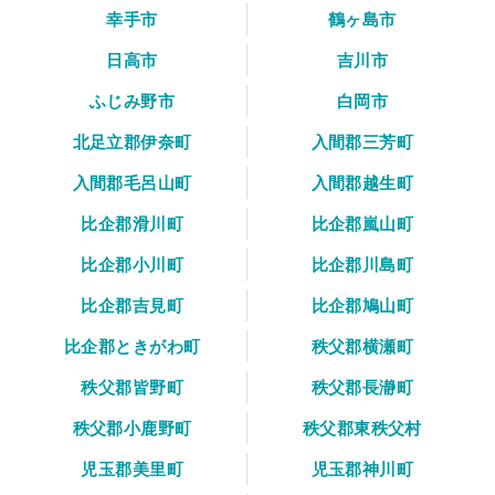
幸手市
鶴ヶ島市
日高市
吉川市
ふじみ野市
白岡市
北足立郡伊奈町
入間郡三芳町
入間郡毛呂山町
入間郡越生町
比企郡滑川町
比企郡嵐山町
比企郡小川町
比企郡川島町
比企郡吉見町
比企郡鳩山町
比企郡ときがわ町
秩父郡横瀬町
秩父郡皆野町
秩父郡長瀞町
秩父郡小鹿野町
秩父郡東秩父村
児玉郡美里町
児玉郡神川町