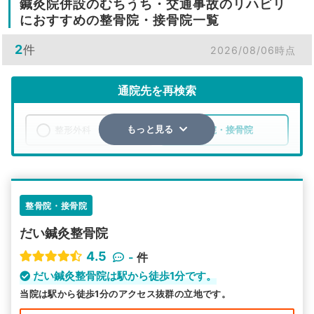
鍼灸院併設のむちうち・交通事故のリハビリ
におすすめの整骨院・接骨院一覧
2
件
2026/08/06時点
通院先を再検索
整形外科
整骨院・接骨院
もっと見る
エリア
埼玉県
加須市
検索する
整骨院・接骨院
だい鍼灸整骨院
詳細条件で絞り込む
4.5
-
件
その他の検索方法
だい鍼灸整骨院は駅から徒歩1分です。
当院は駅から徒歩1分のアクセス抜群の立地です。
駅から探す
院名から探す