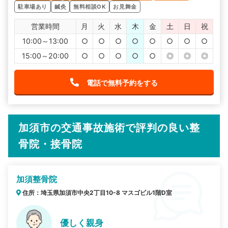
駐車場あり
鍼灸
無料相談OK
お見舞金
営業時間
月
火
水
木
金
土
日
祝
10:00～13:00
○
○
○
○
○
○
○
○
15:00～20:00
○
○
○
○
○
◎
◎
◎
電話で無料予約をする
加須市の交通事故施術で評判の良い整
骨院・接骨院
加須整骨院
住所：埼玉県加須市中央2丁目10-8 マスゴビル1階D室
優しく親身