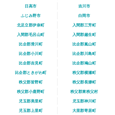
日高市
吉川市
ふじみ野市
白岡市
北足立郡伊奈町
入間郡三芳町
入間郡毛呂山町
入間郡越生町
比企郡滑川町
比企郡嵐山町
比企郡小川町
比企郡川島町
比企郡吉見町
比企郡鳩山町
比企郡ときがわ町
秩父郡横瀬町
秩父郡皆野町
秩父郡長瀞町
秩父郡小鹿野町
秩父郡東秩父村
児玉郡美里町
児玉郡神川町
児玉郡上里町
大里郡寄居町