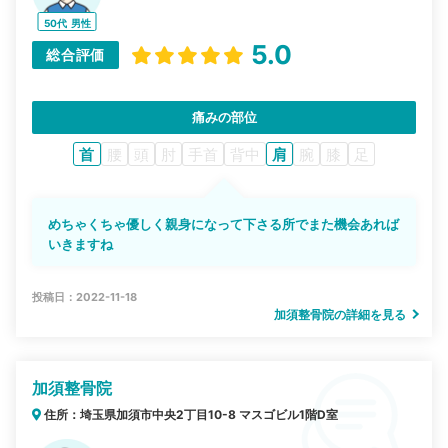
50代
男性
5.0
総合評価
痛みの部位
首
腰
頭
肘
手首
背中
肩
腕
膝
足
めちゃくちゃ優しく親身になって下さる所でまた機会あれば
いきますね
投稿日：2022-11-18
加須整骨院の詳細を見る
加須整骨院
住所：埼玉県加須市中央2丁目10-8 マスゴビル1階D室