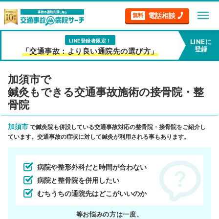
menu
電話相談
無料
LINE登録者限定！
LINEに
登録
「交通事故：より良い通院先の選び方」
加須市で
鍼灸もできる交通事故施術の接骨院・整
骨院
加須市
で鍼灸院も併設している交通事故対応の整骨院・接骨院をご紹介し
ています。交通事故の症状に対して鍼灸が利用される事もあります。
病院や整形外科だと時間が合わない
病院と整骨院を併用したい
むちうちの通院先はどこがいいのか
等お悩みの方は一度、