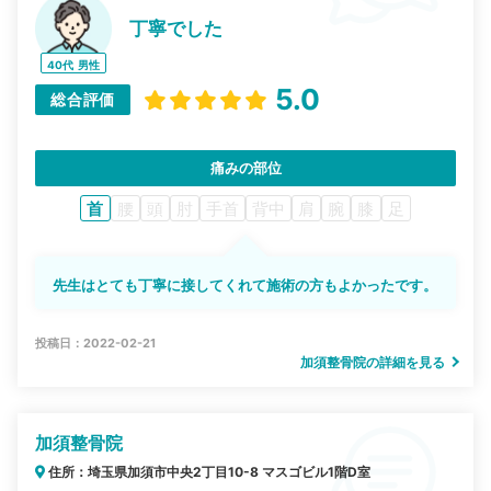
丁寧でした
40代
男性
5.0
総合評価
痛みの部位
首
腰
頭
肘
手首
背中
肩
腕
膝
足
先生はとても丁寧に接してくれて施術の方もよかったです。
投稿日：2022-02-21
加須整骨院の詳細を見る
加須整骨院
住所：埼玉県加須市中央2丁目10-8 マスゴビル1階D室