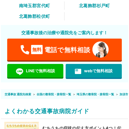
南埼玉郡宮代町
北葛飾郡杉戸町
北葛飾郡松伏町
交通事故後の治療や通院先をご案内します！
電話で無料相談
無料
featured_play_list
LINEで無料相談
webで無料相談
交通事故 通院先検索
全国の整骨院・接骨院一覧
埼玉県の整骨院・接骨院一覧
加須市
よくわかる交通事故病院ガイド
むちうちの症状の伝え方ポイント4つ！伝