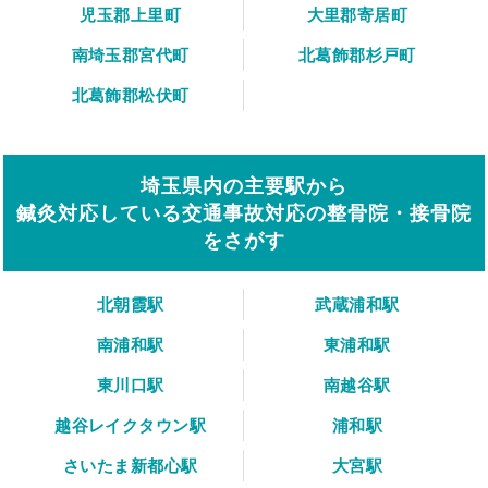
児玉郡上里町
大里郡寄居町
南埼玉郡宮代町
北葛飾郡杉戸町
北葛飾郡松伏町
埼玉県内の主要駅から
鍼灸対応している交通事故対応の整骨院・接骨院
をさがす
北朝霞駅
武蔵浦和駅
南浦和駅
東浦和駅
東川口駅
南越谷駅
越谷レイクタウン駅
浦和駅
さいたま新都心駅
大宮駅