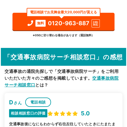
エリア
埼玉県
加須市
電話相談でお見舞金最大20,000円が貰える
検索する
0120-963-887
24h
無料
対応
詳細条件で絞り込む
※050に切り替わる場合があります（通話無料）
その他の検索方法
「交通事故病院サーチ相談窓口」の感想
駅から探す
院名から探す
交通事故の通院先探しで「交通事故病院サーチ」をご利用
いただいた方々のご感想を掲載しています。
交通事故病院
サーチ相談窓口
とは？
D
電話相談
さん
5.0
相談相談窓口の評価
交通事故後になにもわからず右往左往していたときにたまたま