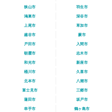
狭山市
羽生市
鴻巣市
深谷市
上尾市
草加市
越谷市
蕨市
戸田市
入間市
朝霞市
志木市
和光市
新座市
桶川市
久喜市
北本市
八潮市
富士見市
三郷市
蓮田市
坂戸市
幸手市
鶴ヶ島市