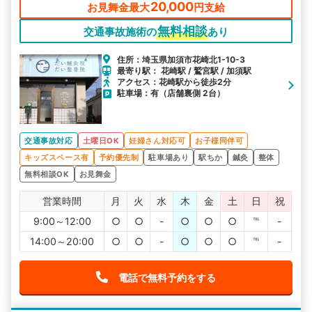
20,000
お見舞金最大
円支給
無料相談
交通事故施術の
あり
住所：埼玉県加須市花崎北1-10-3
最寄り駅： 花崎駅 / 鷲宮駅 / 加須駅
アクセス：花崎駅から徒歩2分
駐車場：有（店舗裏側 2台）
交通事故対応
土曜日OK
妊婦さん対応可
お子様同伴可
キッズスペース有
予約優先制
駐車場あり
駅ちか
鍼灸
整体
無料相談OK
お見舞金
営業時間
月
火
水
木
金
土
日
祝
9:00～12:00
○
○
-
○
○
○
℡
-
14:00～20:00
○
○
-
○
○
○
℡
-
電話で無料予約をする