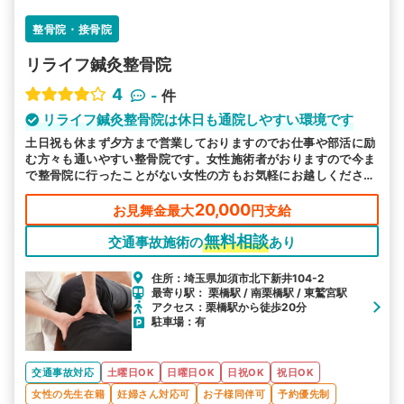
整骨院・接骨院
リライフ鍼灸整骨院
4
-
件
リライフ鍼灸整骨院は休日も通院しやすい環境です
土日祝も休まず夕方まで営業しておりますのでお仕事や部活に励
む方々も通いやすい整骨院です。女性施術者がおりますので今ま
で整骨院に行ったことがない女性の方もお気軽にお越しくださ
い。お子様を連れてのご来院も歓迎です。
20,000
お見舞金最大
円支給
無料相談
交通事故施術の
あり
住所：埼玉県加須市北下新井104-2
最寄り駅： 栗橋駅 / 南栗橋駅 / 東鷲宮駅
アクセス：栗橋駅から徒歩20分
駐車場：有
交通事故対応
土曜日OK
日曜日OK
日祝OK
祝日OK
女性の先生在籍
妊婦さん対応可
お子様同伴可
予約優先制