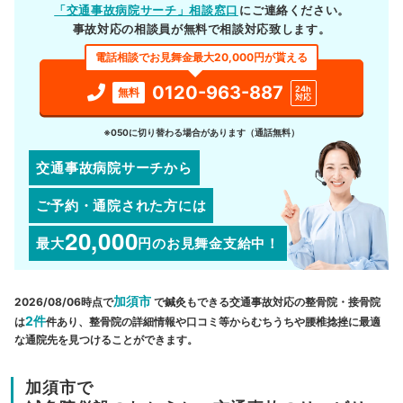
「交通事故病院サーチ」相談窓口
にご連絡ください。
事故対応の相談員が無料で相談対応致します。
電話相談でお見舞金最大20,000円が貰える
0120-963-887
24h
無料
対応
※050に切り替わる場合があります（通話無料）
交通事故病院サーチから
ご予約・通院された方には
20,000
最大
円
のお見舞金支給中！
加須市
2026/08/06時点で
で鍼灸もできる交通事故対応の整骨院・接骨院
2件
は
件あり、整骨院の詳細情報や口コミ等からむちうちや腰椎捻挫に最適
な通院先を見つけることができます。
加須市で