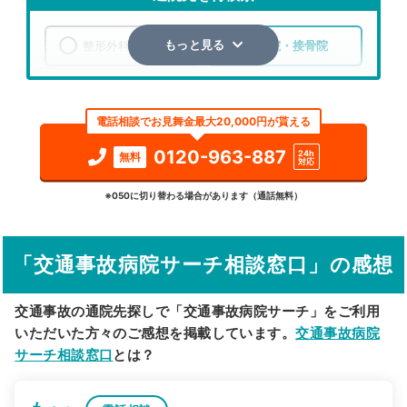
整形外科
整骨院・接骨院
もっと見る
エリア
埼玉県
深谷市
電話相談でお見舞金最大20,000円が貰える
検索する
0120-963-887
24h
無料
対応
詳細条件で絞り込む
※050に切り替わる場合があります（通話無料）
その他の検索方法
「交通事故病院サーチ相談窓口」の感想
駅から探す
院名から探す
交通事故の通院先探しで「交通事故病院サーチ」をご利用
いただいた方々のご感想を掲載しています。
交通事故病院
サーチ相談窓口
とは？