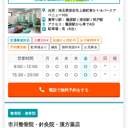
住所：埼玉県深谷市上柴町東3-1-4パークア
ベニュー102
最寄り駅： 籠原駅 / 深谷駅 / 明戸駅
アクセス：籠原駅から車で4分
駐車場：有（8台）
交通事故対応
土曜日OK
妊婦さん対応可
お子様同伴可
予約優先制
駐車場あり
鍼灸
無料相談OK
お見舞金
営業時間
月
火
水
木
金
土
日
祝
9:00～12:00
○
○
○
○
○
○
℡
-
15:30～20:00
○
○
○
○
○
○
℡
-
電話で無料予約をする
整骨院・接骨院
市川整骨院・針灸院・漢方薬店