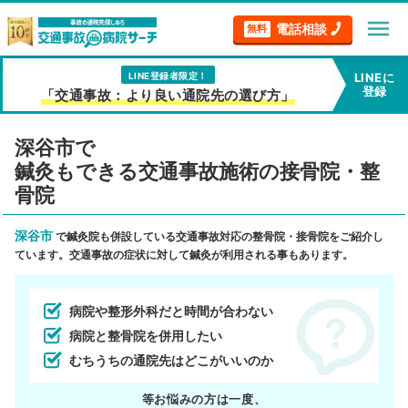
menu
電話相談
無料
LINE登録者限定！
LINEに
登録
「交通事故：より良い通院先の選び方」
深谷市で
鍼灸もできる交通事故施術の接骨院・整
骨院
深谷市
で鍼灸院も併設している交通事故対応の整骨院・接骨院をご紹介し
ています。交通事故の症状に対して鍼灸が利用される事もあります。
病院や整形外科だと時間が合わない
病院と整骨院を併用したい
むちうちの通院先はどこがいいのか
等お悩みの方は一度、