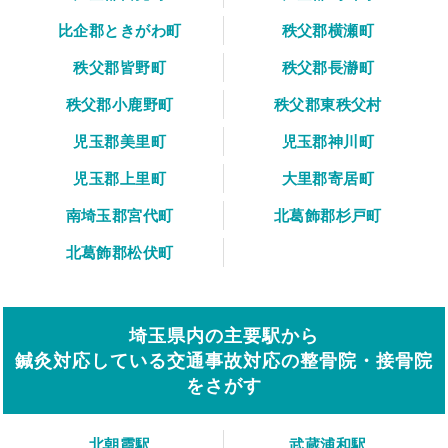
比企郡ときがわ町
秩父郡横瀬町
秩父郡皆野町
秩父郡長瀞町
秩父郡小鹿野町
秩父郡東秩父村
児玉郡美里町
児玉郡神川町
児玉郡上里町
大里郡寄居町
南埼玉郡宮代町
北葛飾郡杉戸町
北葛飾郡松伏町
埼玉県内の主要駅から
鍼灸対応している交通事故対応の整骨院・接骨院
をさがす
北朝霞駅
武蔵浦和駅