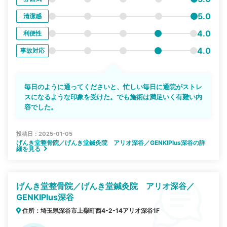
5.0
清潔感
4.0
利便性
4.0
事故対応
毎日のように通ってくださいと、忙しい毎日に通院がストレ
スになるような印象を受けた。でも施術は満足いく有難い内
容でした。
投稿日：2025-01-05
げんき堂整骨院／げんき堂鍼灸院 アリオ深谷／GENKIPlus深谷の詳
細を見る
げんき堂整骨院／げんき堂鍼灸院 アリオ深谷／
GENKIPlus深谷
住所：埼玉県深谷市上柴町西4-2-14アリオ深谷1F