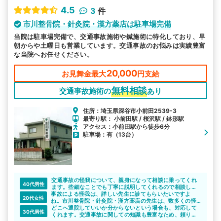
4.5
3
件
市川整骨院・針灸院・漢方薬店は駐車場完備
当院は駐車場完備で、交通事故施術や鍼施術に特化しており、早
朝からや土曜日も営業しています。交通事故のお悩みは実績豊富
な当院へお任せください。
20,000
お見舞金最大
円支給
無料相談
交通事故施術の
あり
住所：埼玉県深谷市小前田2539-3
最寄り駅： 小前田駅 / 桜沢駅 / 鉢形駅
アクセス：小前田駅から徒歩6分
駐車場：有（13台）
交通事故の怪我について、親身になって相談に乗ってくれ
40代男性
ます。些細なことでも丁寧に説明してくれるので相談しや
事故による怪我は、詳しい先生に診てもらいたいですよ
すいですし、安心して通院できると思います。また慣れな
20代女性
ね。市川整骨院・針灸院・漢方薬店の先生は、数多くの怪
い保険の手続きについてもアドバイスしてくれるので心強
我の症状を診てきているので、安心して相談できると思い
いですね。
どこへ通院していいか分からないという場合も、対応して
30代男性
ます。
くれます。交通事故に関しての知識も豊富なため、頼りに