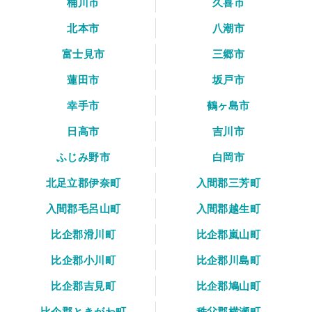
桶川市
久喜市
北本市
八潮市
富士見市
三郷市
蓮田市
坂戸市
幸手市
鶴ヶ島市
日高市
吉川市
ふじみ野市
白岡市
北足立郡伊奈町
入間郡三芳町
入間郡毛呂山町
入間郡越生町
比企郡滑川町
比企郡嵐山町
比企郡小川町
比企郡川島町
比企郡吉見町
比企郡鳩山町
比企郡ときがわ町
秩父郡横瀬町