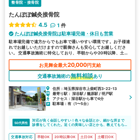
整骨院・接骨院
たんぽぽ鍼灸接骨院
4.5
1
件
たんぽぽ鍼灸接骨院は駐車場完備・休日も営業
駐車場完備で遠方からでもお車で通いやすい環境です。お子様連
れでお越しいただけますので親御さんも安心してお越しくださ
い。 交通事故施術に特化しており、早朝からや20時以降、土・
日も営業しています。お悩み事は経績豊富な当院にお任せくださ
い。
20,000
お見舞金最大
円支給
無料相談
交通事故施術の
あり
住所：埼玉県深谷市上柴町西3-22-13
最寄り駅： 深谷駅 / 籠原駅 / 明戸駅
アクセス：深谷駅から車で4分
駐車場：有（1〜5台）
対応が良く会話しやすい！色々な会話とか、細かな所まで
50代男性
診察をしてくれた。近くの美味しい店とかも、教えてもら
った
交通事故対応
早朝OK
20時以降OK
土日OK
土曜日OK