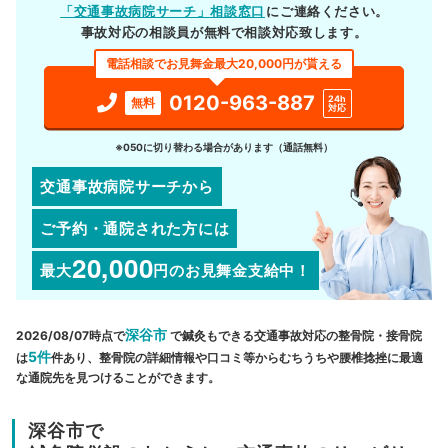
「交通事故病院サーチ」相談窓口
にご連絡ください。
事故対応の相談員が無料で相談対応致します。
電話相談でお見舞金最大20,000円が貰える
0120-963-887
24h
無料
対応
※050に切り替わる場合があります（通話無料）
交通事故病院サーチから
ご予約・通院された方には
20,000
最大
円
のお見舞金支給中！
深谷市
2026/08/07時点で
で鍼灸もできる交通事故対応の整骨院・接骨院
5件
は
件あり、整骨院の詳細情報や口コミ等からむちうちや腰椎捻挫に最適
な通院先を見つけることができます。
深谷市で