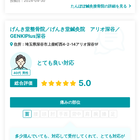
投稿日：2024-04-30
たんぽぽ鍼灸接骨院の詳細を見る
げんき堂整骨院／げんき堂鍼灸院 アリオ深谷／
GENKIPlus深谷
住所：埼玉県深谷市上柴町西4-2-14アリオ深谷1F
とても良い対応
40代
男性
5.0
総合評価
痛みの部位
首
腰
頭
肘
手首
背中
肩
腕
膝
足
多少混んでいても、対応して受付してくれて、とても対応が