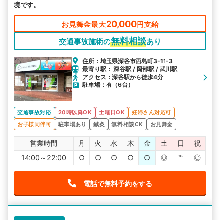
境です。
20,000
お見舞金最大
円支給
無料相談
交通事故施術の
あり
住所：埼玉県深谷市西島町3-11-3
最寄り駅： 深谷駅 / 岡部駅 / 武川駅
アクセス：深谷駅から徒歩4分
駐車場：有（6台）
交通事故対応
20時以降OK
土曜日OK
妊婦さん対応可
お子様同伴可
駐車場あり
鍼灸
無料相談OK
お見舞金
営業時間
月
火
水
木
金
土
日
祝
14:00～22:00
○
○
○
○
○
◎
℡
◎
電話で無料予約をする