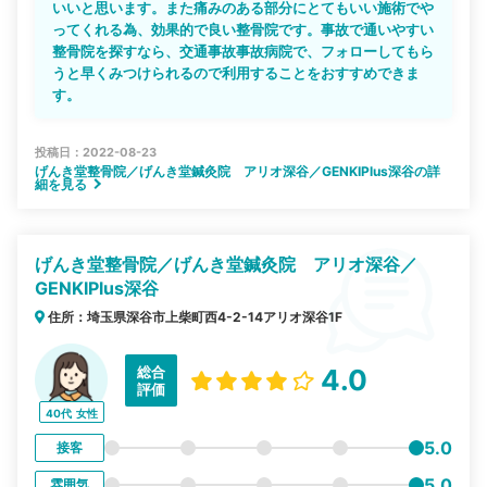
いいと思います。また痛みのある部分にとてもいい施術でや
ってくれる為、効果的で良い整骨院です。事故で通いやすい
整骨院を探すなら、交通事故事故病院で、フォローしてもら
うと早くみつけられるので利用することをおすすめできま
す。
投稿日：2022-08-23
げんき堂整骨院／げんき堂鍼灸院 アリオ深谷／GENKIPlus深谷の詳
細を見る
げんき堂整骨院／げんき堂鍼灸院 アリオ深谷／
GENKIPlus深谷
住所：埼玉県深谷市上柴町西4-2-14アリオ深谷1F
総合
4.0
評価
40代
女性
5.0
接客
5.0
雰囲気