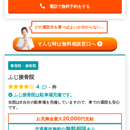
電話で無料予約をする
どの通院先を選べばよいか分からない...
そんな時は無料相談窓口へ
整骨院・接骨院
ふじ接骨院
4
-
件
ふじ接骨院は駐車場完備です。
当院は8台分の駐車場を完備していますので、車での通院も安心
です。
20,000
お見舞金最大
円支給
無料相談
交通事故施術の
あり