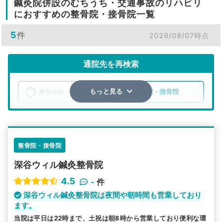
鍼灸院併設のむちうち・交通事故のリハビリ
におすすめの整骨院・接骨院一覧
5
件
2026/08/07時点
通院先を再検索
整形外科
整骨院・接骨院
もっと見る
エリア
埼玉県
深谷市
検索する
整骨院・接骨院
深谷ウィル鍼灸整骨院
詳細条件で絞り込む
4.5
-
件
その他の検索方法
深谷ウィル鍼灸整骨院は夜間や朝時間も営業しており
ます。
駅から探す
院名から探す
当院は平日は22時まで、土祝は朝8時から営業しており便利な環