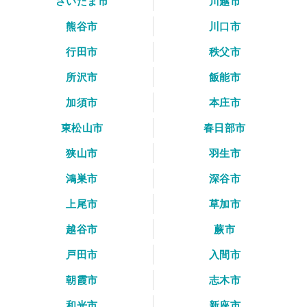
さいたま市
川越市
熊谷市
川口市
行田市
秩父市
所沢市
飯能市
加須市
本庄市
東松山市
春日部市
狭山市
羽生市
鴻巣市
深谷市
上尾市
草加市
越谷市
蕨市
戸田市
入間市
朝霞市
志木市
和光市
新座市