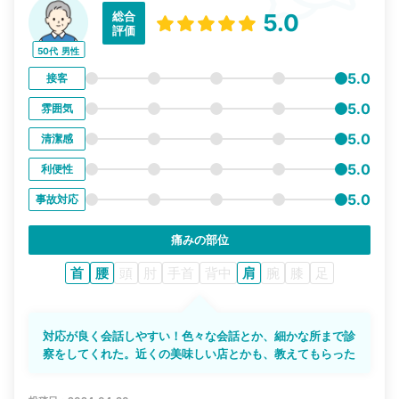
総合
5.0
評価
50代
男性
5.0
接客
5.0
雰囲気
5.0
清潔感
5.0
利便性
5.0
事故対応
痛みの部位
首
腰
頭
肘
手首
背中
肩
腕
膝
足
対応が良く会話しやすい！色々な会話とか、細かな所まで診
察をしてくれた。近くの美味しい店とかも、教えてもらった