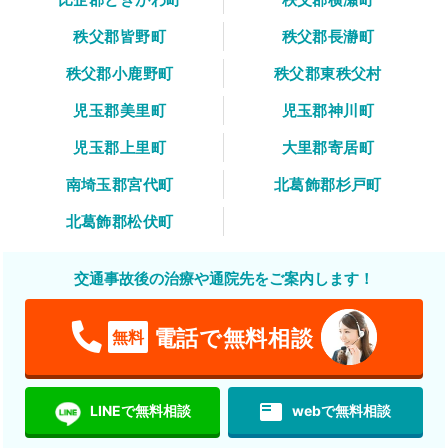
秩父郡皆野町
秩父郡長瀞町
秩父郡小鹿野町
秩父郡東秩父村
児玉郡美里町
児玉郡神川町
児玉郡上里町
大里郡寄居町
南埼玉郡宮代町
北葛飾郡杉戸町
北葛飾郡松伏町
交通事故後の治療や通院先をご案内します！
電話で無料相談
無料
featured_play_list
LINEで無料相談
webで無料相談