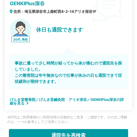
GENKIPlus深谷
住所：埼玉県深谷市上柴町西4-2-14アリオ深谷1F
休日も通院できます
30代
男性
事故に遭って少し時間が経ってから体が痛むので通院先を探
していました。
この整骨院は年中無休なので仕事が休みの日も通院できて症
状緩和が期待できます。
げんき堂整骨院／げんき堂鍼灸院 アリオ深谷／GENKIPlus深谷の詳
細を見る
※評判はご利用者様のご利用当時の主観的なご意見・ご感想です。その点ご理解
の上、一つの参考としてご活用ください。
通院先を再検索