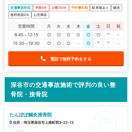
なりますね。駐車場完備で通いやすいです。
「病院へ通院しながら施術を受けたい」という相談にも、
交通事故対応
早朝OK
土曜日OK
予約優先制
駐車場あり
鍼灸
丁寧に対応してくれます。
無料相談OK
お見舞金
営業時間
月
火
水
木
金
土
日
祝
8:45～12:15
○
○
○
○
○
○
℡
-
15:30～19:30
○
○
○
-
○
℡
℡
-
電話で無料予約をする
深谷市の交通事故施術で評判の良い整
骨院・接骨院
たんぽぽ鍼灸接骨院
住所：埼玉県深谷市上柴町西3-22-13