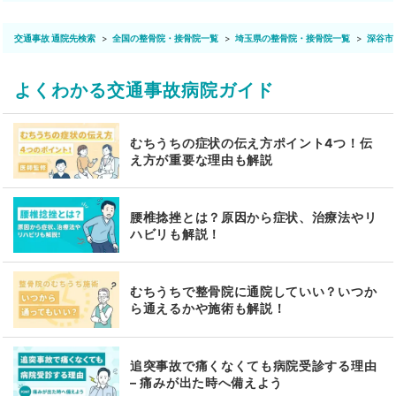
交通事故 通院先検索
全国の整骨院・接骨院一覧
埼玉県の整骨院・接骨院一覧
深谷市
よくわかる交通事故病院ガイド
むちうちの症状の伝え方ポイント4つ！伝
え方が重要な理由も解説
腰椎捻挫とは？原因から症状、治療法やリ
ハビリも解説！
むちうちで整骨院に通院していい？いつか
ら通えるかや施術も解説！
追突事故で痛くなくても病院受診する理由
– 痛みが出た時へ備えよう