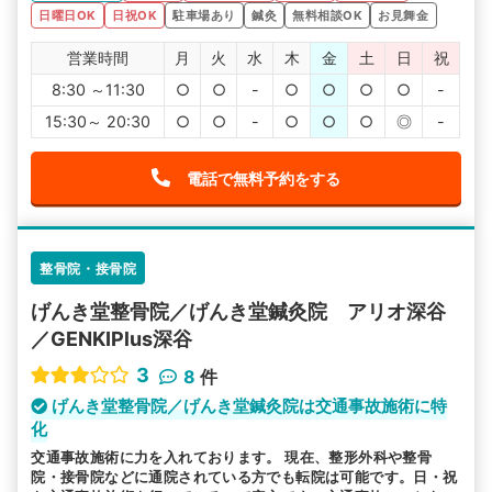
日曜日OK
日祝OK
駐車場あり
鍼灸
無料相談OK
お見舞金
営業時間
月
火
水
木
金
土
日
祝
8:30 ～11:30
○
○
-
○
○
○
○
-
15:30～ 20:30
○
○
-
○
○
○
◎
-
電話で無料予約をする
整骨院・接骨院
げんき堂整骨院／げんき堂鍼灸院 アリオ深谷
／GENKIPlus深谷
3
8
件
げんき堂整骨院／げんき堂鍼灸院は交通事故施術に特
化
交通事故施術に力を入れております。 現在、整形外科や整骨
院・接骨院などに通院されている方でも転院は可能です。日・祝