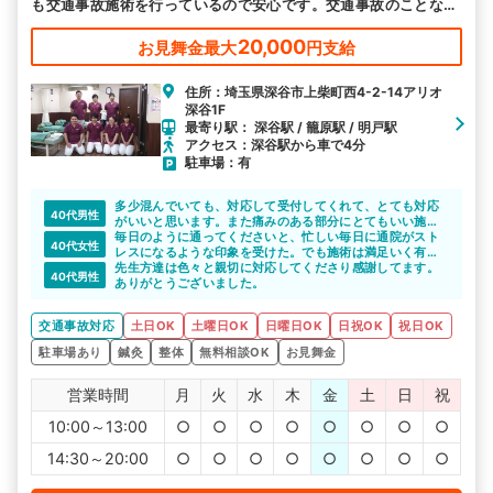
も交通事故施術を行っているので安心です。交通事故のことなら
どんなことでもご相談ください。
20,000
お見舞金最大
円支給
住所：埼玉県深谷市上柴町西4-2-14アリオ
深谷1F
最寄り駅： 深谷駅 / 籠原駅 / 明戸駅
アクセス：深谷駅から車で4分
駐車場：有
多少混んでいても、対応して受付してくれて、とても対応
40代男性
がいいと思います。また痛みのある部分にとてもいい施術
でやってくれる為、効果的で良い整骨院です。事故で通い
毎日のように通ってくださいと、忙しい毎日に通院がスト
40代女性
やすい整骨院を探すなら、交通事故事故病院で、フォロー
レスになるような印象を受けた。でも施術は満足いく有難
してもらうと早くみつけられるので利用することをおすす
い内容でした。
先生方達は色々と親切に対応してくださり感謝してます。
40代男性
めできます。
ありがとうございました。
交通事故対応
土日OK
土曜日OK
日曜日OK
日祝OK
祝日OK
駐車場あり
鍼灸
整体
無料相談OK
お見舞金
営業時間
月
火
水
木
金
土
日
祝
10:00～13:00
○
○
○
○
○
○
○
○
14:30～20:00
○
○
○
○
○
○
○
○