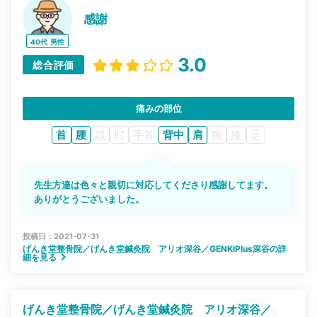
感謝
40代
男性
3.0
総合評価
痛みの部位
首
腰
頭
肘
手首
背中
肩
腕
膝
足
先生方達は色々と親切に対応してくださり感謝してます。
ありがとうございました。
投稿日：2021-07-31
げんき堂整骨院／げんき堂鍼灸院 アリオ深谷／GENKIPlus深谷の詳
細を見る
げんき堂整骨院／げんき堂鍼灸院 アリオ深谷／