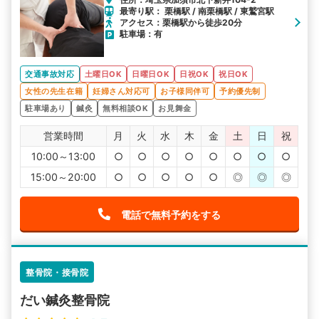
最寄り駅： 栗橋駅 / 南栗橋駅 / 東鷲宮駅
アクセス：栗橋駅から徒歩20分
駐車場：有
交通事故対応
土曜日OK
日曜日OK
日祝OK
祝日OK
女性の先生在籍
妊婦さん対応可
お子様同伴可
予約優先制
駐車場あり
鍼灸
無料相談OK
お見舞金
営業時間
月
火
水
木
金
土
日
祝
10:00～13:00
○
○
○
○
○
○
○
○
15:00～20:00
○
○
○
○
○
◎
◎
◎
電話で無料予約をする
整骨院・接骨院
だい鍼灸整骨院