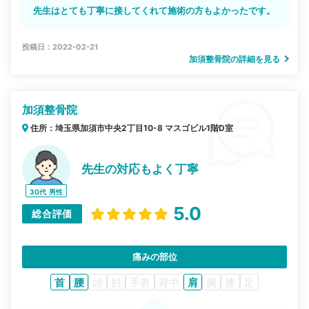
先生はとても丁寧に接してくれて施術の方もよかったです。
投稿日：2022-02-21
加須整骨院の詳細を見る
加須整骨院
住所：埼玉県加須市中央2丁目10-8 マスゴビル1階D室
先生の対応もよく丁寧
30代
男性
5.0
総合評価
痛みの部位
首
腰
頭
肘
手首
背中
肩
腕
膝
足