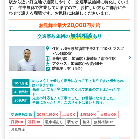
駅から近い好立地で通院しやすく、交通事故施術に特化していま
す。 年中無休で営業していますので、お忙しい方もご都合に合
わせて通える環境です。お気軽にお越しくださいませ。
20,000
お見舞金最大
円支給
無料相談
交通事故施術の
あり
住所：埼玉県加須市中央2丁目10-8 マスゴ
ビル1階D室
最寄り駅： 加須駅 / 花崎駅 / 南羽生駅
アクセス：加須駅から徒歩6分
駐車場：有（4台）
めちゃくちゃ優しく親身になって下さる所でまた機会あれ
50代男性
ばいきますね
先生はとても丁寧に接してくれて施術の方もよかったで
40代男性
す。
先生の対応もよく丁寧でした。お世話になりました。
30代男性
事故にあったとき、このサイトは良いと思う。
交通事故対応
20時以降OK
土日OK
土曜日OK
日曜日OK
日祝OK
祝日OK
駐車場あり
駅ちか
整体
無料相談OK
お見舞金