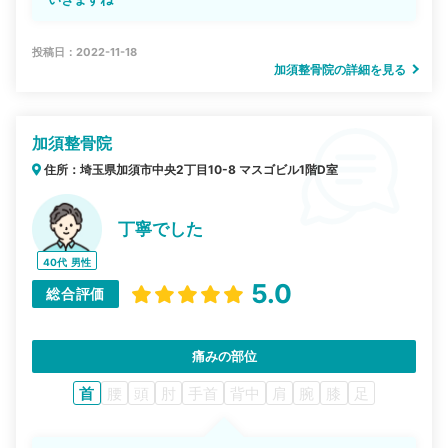
投稿日：2022-11-18
加須整骨院の詳細を見る
加須整骨院
住所：埼玉県加須市中央2丁目10-8 マスゴビル1階D室
丁寧でした
40代
男性
5.0
総合評価
痛みの部位
首
腰
頭
肘
手首
背中
肩
腕
膝
足