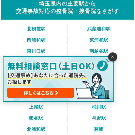
埼玉県内の主要駅から
交通事故対応の整骨院・接骨院をさがす
北朝霞駅
武蔵浦和駅
南浦和駅
東浦和駅
東川口駅
南越谷駅
×
越谷レイクタウン駅
浦和駅
さいたま新都心駅
大宮駅
東大宮駅
久喜駅
戸田公園駅
川越駅
上尾駅
桶川駅
熊谷駅
与野駅
北浦和駅
蕨駅