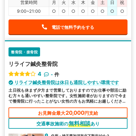
営業時間
月
火
水
木
金
土
日
祝
9:00~21:00
○
○
○
○
○
○
○
○
電話で無料予約をする
整骨院・接骨院
リライフ鍼灸整骨院
4
-
件
リライフ鍼灸整骨院は休日も通院しやすい環境です
土日祝も休まず夕方まで営業しておりますのでお仕事や部活に励
む方々も通いやすい整骨院です。女性施術者がおりますので今ま
で整骨院に行ったことがない女性の方もお気軽にお越しくださ
い。お子様を連れてのご来院も歓迎です。
20,000
お見舞金最大
円支給
無料相談
交通事故施術の
あり
住所：埼玉県加須市北下新井104-2