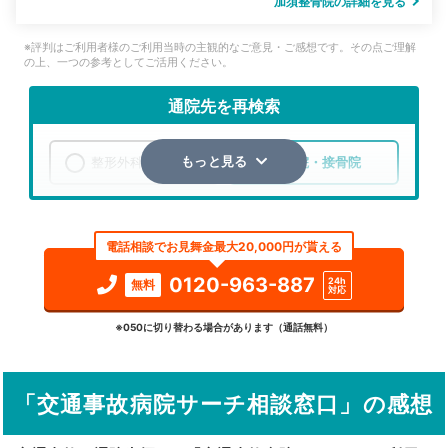
加須整骨院の詳細を見る
※評判はご利用者様のご利用当時の主観的なご意見・ご感想です。その点ご理解
の上、一つの参考としてご活用ください。
通院先を再検索
整形外科
整骨院・接骨院
もっと見る
エリア
埼玉県
加須市
電話相談でお見舞金最大20,000円が貰える
検索する
0120-963-887
24h
無料
対応
詳細条件で絞り込む
※050に切り替わる場合があります（通話無料）
その他の検索方法
「交通事故病院サーチ相談窓口」の感想
駅から探す
院名から探す