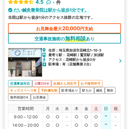
4.5
-
件
だい鍼灸整骨院は駅から徒歩1分です。
当院は駅から徒歩1分のアクセス抜群の立地です。
20,000
お見舞金最大
円支給
無料相談
交通事故施術の
あり
住所：埼玉県加須市花崎北1-10-3
最寄り駅： 花崎駅 / 鷲宮駅 / 加須駅
アクセス：花崎駅から徒歩2分
駐車場：有（店舗裏側 2台）
交通事故対応
土曜日OK
妊婦さん対応可
お子様同伴可
キッズスペース有
予約優先制
駐車場あり
駅ちか
鍼灸
整体
無料相談OK
お見舞金
営業時間
月
火
水
木
金
土
日
祝
9:00～12:00
○
○
-
○
○
○
℡
-
14:00～20:00
○
○
-
○
○
○
℡
-