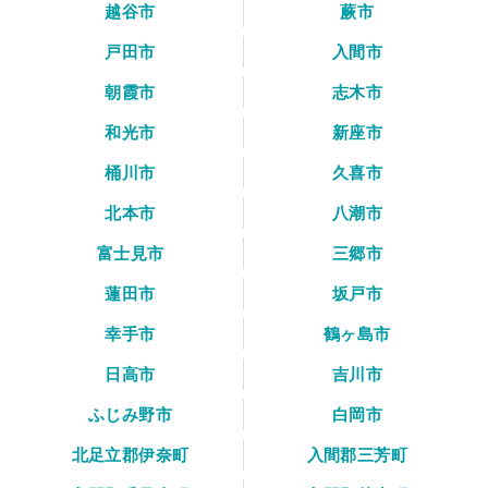
越谷市
蕨市
戸田市
入間市
朝霞市
志木市
和光市
新座市
桶川市
久喜市
北本市
八潮市
富士見市
三郷市
蓮田市
坂戸市
幸手市
鶴ヶ島市
日高市
吉川市
ふじみ野市
白岡市
北足立郡伊奈町
入間郡三芳町