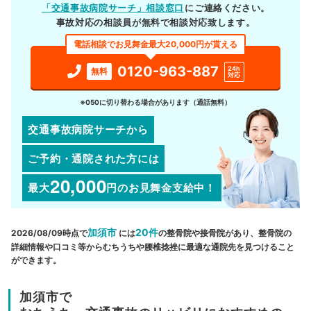
「交通事故病院サーチ」相談窓口
にご連絡ください。
事故対応の相談員が無料で相談対応致します。
電話相談でお見舞金最大20,000円が貰える
0120-963-887
24h
無料
対応
※050に切り替わる場合があります（通話無料）
交通事故病院サーチから
ご予約・通院された方には
20,000
最大
円
のお見舞金支給中！
加須市
20件
2026/08/09時点で
には
の整骨院や接骨院があり、整骨院の
詳細情報や口コミ等からむちうちや腰椎捻挫に最適な通院先を見つけること
ができます。
加須市で