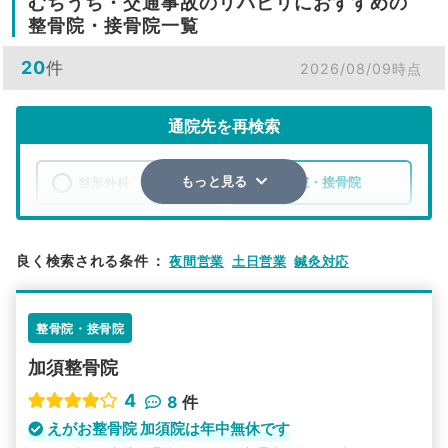
むちうち・交通事故のリハビリにおすすめの
整骨院・接骨院一覧
20
件
2026/08/09時点
通院先を再検索
整形外科
整骨院・接骨院
もっと見る
エリア
埼玉県
加須市
良く検索される条件
：
夜間営業
土日営業
鍼灸対応
検索する
整骨院・接骨院
詳細条件で絞り込む
加須整骨院
その他の検索方法
4
8
件
駅から探す
院名から探す
えがお整骨院 加須院は年中無休です