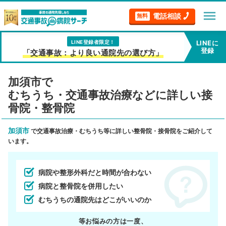
menu
電話相談
無料
LINE登録者限定！
LINEに
登録
「交通事故：より良い通院先の選び方」
加須市で
むちうち・交通事故治療などに詳しい接
骨院・整骨院
加須市
で交通事故治療・むちうち等に詳しい整骨院・接骨院をご紹介して
います。
病院や整形外科だと時間が合わない
病院と整骨院を併用したい
むちうちの通院先はどこがいいのか
等お悩みの方は一度、