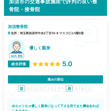
加須市の交通事故施術で評判の良い整
骨院・接骨院
加須整骨院
住所：埼玉県加須市中央2丁目10-8 マスゴビル1階D室
優しく親身
50代
男性
5.0
総合評価
痛みの部位
首
腰
頭
肘
手首
背中
肩
腕
膝
足
めちゃくちゃ優しく親身になって下さる所でまた機会あれば
いきますね