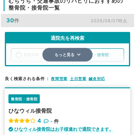
むちうち・交通事故のリハビリにおすすめの
整骨院・接骨院一覧
30
件
2026/08/07時点
通院先を再検索
整形外科
整骨院・接骨院
もっと見る
エリア
埼玉県
鴻巣市
良く検索される条件
：
夜間営業
土日営業
鍼灸対応
検索する
整骨院・接骨院
詳細条件で絞り込む
ひなウィル接骨院
その他の検索方法
4
-
件
駅から探す
院名から探す
ひなウィル接骨院はお子様連れで通院できます。