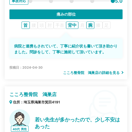
5.0
事故対応
痛みの部位
首
腰
頭
肘
手首
背中
肩
腕
膝
足
病院と連携もされていて、丁寧に紹介状も書いて頂き助かり
ました。問診をして、丁寧に施術して頂いています。
投稿日：2024-04-30
こころ整骨院 鴻巣店の詳細を見る
こころ整骨院 鴻巣店
住所：埼玉県鴻巣市箕田4191
若い先生が多かったので、少し不安は
あった
40代
男性