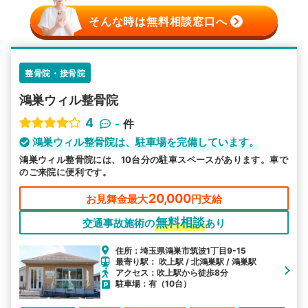
そんな時は無料相談窓口へ
整骨院・接骨院
鴻巣ウィル整骨院
4
-
件
鴻巣ウィル整骨院は、駐車場を完備しています。
鴻巣ウィル整骨院には、10台分の駐車スペースがあります。車で
のご来院に便利です。
20,000
お見舞金最大
円支給
無料相談
交通事故施術の
あり
住所：埼玉県鴻巣市筑波1丁目9-15
最寄り駅： 吹上駅 / 北鴻巣駅 / 鴻巣駅
アクセス：吹上駅から徒歩8分
駐車場：有（10台）