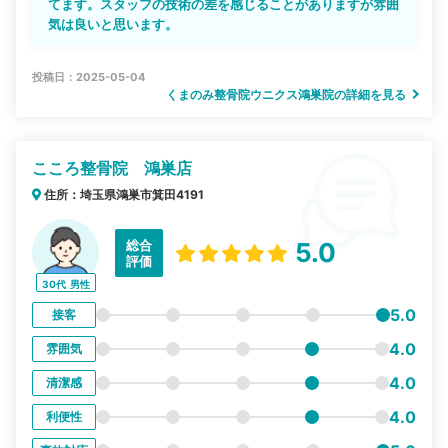
てます。スタッフの技術の差を感じることがありますが雰囲
気は良いと思います。
投稿日：2025-05-04
くまのみ整骨院ウニクス鴻巣院の詳細を見る
こころ整骨院 鴻巣店
住所：埼玉県鴻巣市箕田4191
総合
5.0
評価
30代
男性
5.0
接客
4.0
雰囲気
4.0
清潔感
4.0
利便性