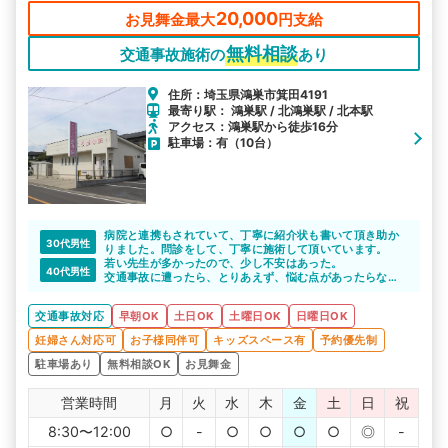
す。一人一人症状は違うので、その方に合った施術をしたい当院
20,000
お見舞金最大
円支給
の方針です。
無料相談
交通事故施術の
あり
住所：埼玉県鴻巣市箕田4191
最寄り駅： 鴻巣駅 / 北鴻巣駅 / 北本駅
アクセス：鴻巣駅から徒歩16分
駐車場：有（10台）
病院と連携もされていて、丁寧に紹介状も書いて頂き助か
30代男性
りました。問診をして、丁寧に施術して頂いています。
若い先生が多かったので、少し不安はあった。
40代男性
交通事故に遭ったら、とりあえず、悩む点があったらなん
でも相談してみると良いと思います
交通事故対応
早朝OK
土日OK
土曜日OK
日曜日OK
妊婦さん対応可
お子様同伴可
キッズスペース有
予約優先制
駐車場あり
無料相談OK
お見舞金
営業時間
月
火
水
木
金
土
日
祝
8:30〜12:00
○
-
○
○
○
○
◎
-