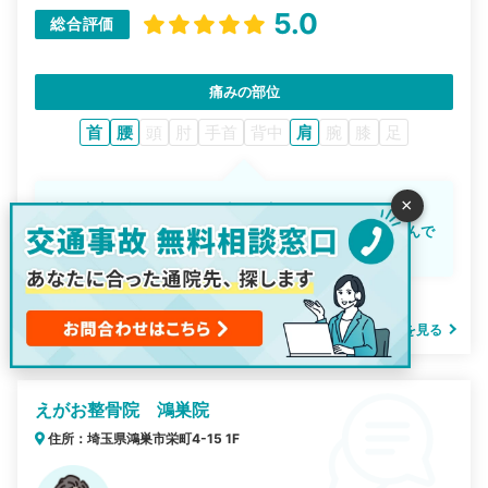
5.0
総合評価
痛みの部位
首
腰
頭
肘
手首
背中
肩
腕
膝
足
×
若い先生が多かったので、少し不安はあった。
交通事故に遭ったら、とりあえず、悩む点があったらなんで
も相談してみると良いと思います
投稿日：2021-05-26
こころ整骨院 鴻巣店の詳細を見る
えがお整骨院 鴻巣院
住所：埼玉県鴻巣市栄町4-15 1F