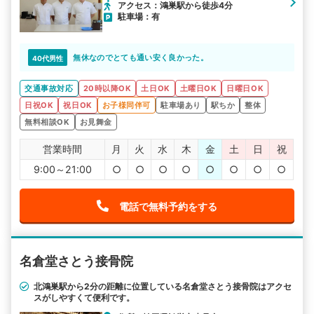
アクセス：鴻巣駅から徒歩4分
駐車場：有
無休なのでとても通い安く良かった。
40代男性
交通事故対応
20時以降OK
土日OK
土曜日OK
日曜日OK
日祝OK
祝日OK
お子様同伴可
駐車場あり
駅ちか
整体
無料相談OK
お見舞金
営業時間
月
火
水
木
金
土
日
祝
9:00～21:00
○
○
○
○
○
○
○
○
電話で無料予約をする
名倉堂さとう接骨院
北鴻巣駅から2分の距離に位置している名倉堂さとう接骨院はアクセ
スがしやすくて便利です。