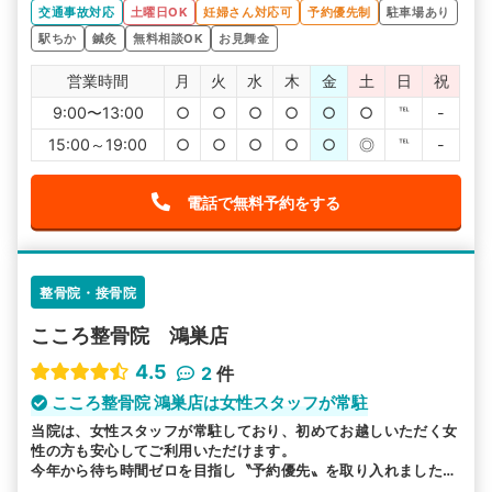
交通事故対応
土曜日OK
妊婦さん対応可
予約優先制
駐車場あり
駅ちか
鍼灸
無料相談OK
お見舞金
営業時間
月
火
水
木
金
土
日
祝
9:00〜13:00
○
○
○
○
○
○
℡
-
15:00～19:00
○
○
○
○
○
◎
℡
-
電話で無料予約をする
整骨院・接骨院
こころ整骨院 鴻巣店
4.5
2
件
こころ整骨院 鴻巣店は女性スタッフが常駐
当院は、女性スタッフが常駐しており、初めてお越しいただく女
性の方も安心してご利用いただけます。
今年から待ち時間ゼロを目指し〝予約優先〟を取り入れました。
特に初めての方は、1時間程度かけてしっかり診させて頂きま