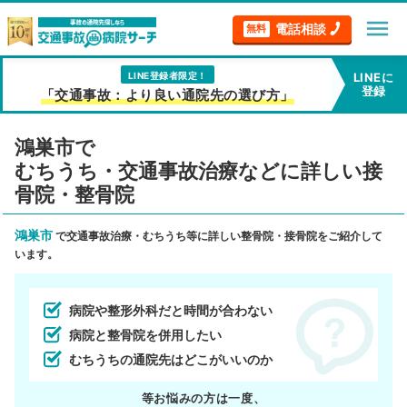
menu
電話相談
無料
LINE登録者限定！
LINEに
登録
「交通事故：より良い通院先の選び方」
鴻巣市で
むちうち・交通事故治療などに詳しい接
骨院・整骨院
鴻巣市
で交通事故治療・むちうち等に詳しい整骨院・接骨院をご紹介して
います。
病院や整形外科だと時間が合わない
病院と整骨院を併用したい
むちうちの通院先はどこがいいのか
等お悩みの方は一度、