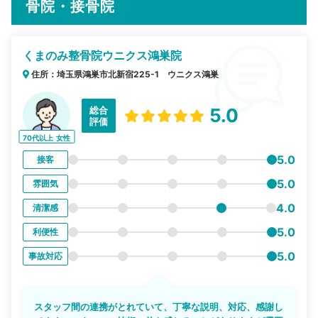
骨院・接骨院
くまのみ整骨院ウニクス鴻巣院
住所：埼玉県鴻巣市北新宿225-1 ウニクス鴻巣
総合
5.0
評価
70代以上
女性
5.0
接客
5.0
雰囲気
4.0
清潔感
5.0
利便性
5.0
事故対応
スタッフ間の連携がとれていて、丁寧な説明、対応、感謝し