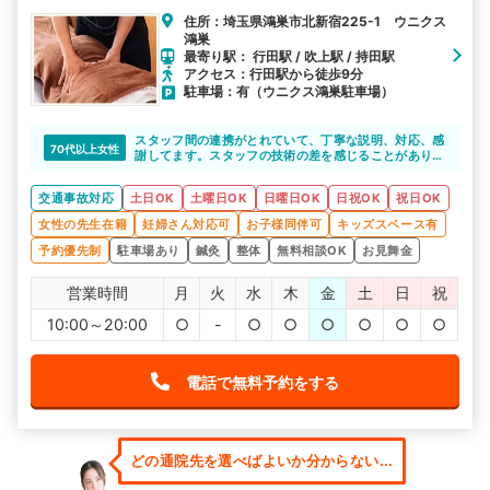
住所：埼玉県鴻巣市北新宿225-1 ウニクス
鴻巣
最寄り駅： 行田駅 / 吹上駅 / 持田駅
アクセス：行田駅から徒歩9分
駐車場：有（ウニクス鴻巣駐車場）
スタッフ間の連携がとれていて、丁寧な説明、対応、感
70代以上女性
謝してます。スタッフの技術の差を感じることがありま
すが雰囲気は良いと思います。
交通事故対応
土日OK
土曜日OK
日曜日OK
日祝OK
祝日OK
女性の先生在籍
妊婦さん対応可
お子様同伴可
キッズスペース有
予約優先制
駐車場あり
鍼灸
整体
無料相談OK
お見舞金
営業時間
月
火
水
木
金
土
日
祝
10:00～20:00
○
-
○
○
○
○
○
○
電話で無料予約をする
どの通院先を選べばよいか分からない...