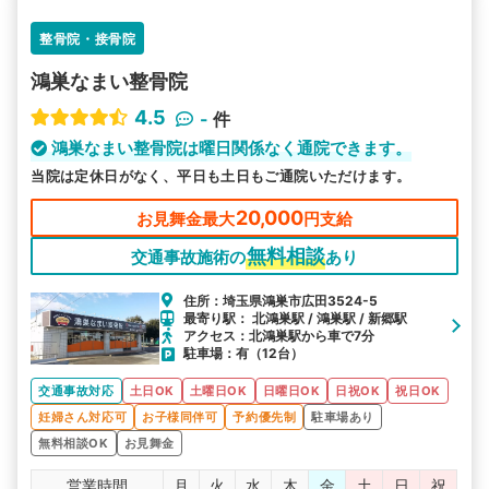
整骨院・接骨院
鴻巣なまい整骨院
4.5
-
件
鴻巣なまい整骨院は曜日関係なく通院できます。
当院は定休日がなく、平日も土日もご通院いただけます。
20,000
お見舞金最大
円支給
無料相談
交通事故施術の
あり
住所：埼玉県鴻巣市広田3524-5
最寄り駅： 北鴻巣駅 / 鴻巣駅 / 新郷駅
アクセス：北鴻巣駅から車で7分
駐車場：有（12台）
交通事故対応
土日OK
土曜日OK
日曜日OK
日祝OK
祝日OK
妊婦さん対応可
お子様同伴可
予約優先制
駐車場あり
無料相談OK
お見舞金
営業時間
月
火
水
木
金
土
日
祝