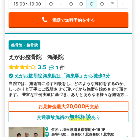
15:00〜19:00
○
-
○
○
○
○
℡
-
電話で無料予約をする
整骨院・接骨院
えがお整骨院 鴻巣院
3.5
1
件
えがお整骨院 鴻巣院は「鴻巣駅」から徒歩3分
当院では、施術前に必ず相談をし、どのような施術をするのか、
しっかりと丁寧にご説明させて頂いてから施術を始めさせて頂き
ます。 豊富な症例実績に基づき、ありとあらゆる様々な施術方
法の中から最も適切なものを選んで施術を始めます。
20,000
お見舞金最大
円支給
無料相談
交通事故施術の
あり
住所：埼玉県鴻巣市栄町4-15 1F
最寄り駅： 鴻巣駅 / 北鴻巣駅 / 北本駅