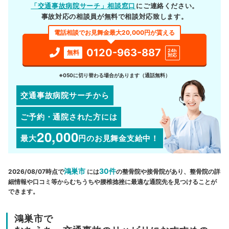
「交通事故病院サーチ」相談窓口
にご連絡ください。
事故対応の相談員が無料で相談対応致します。
電話相談でお見舞金最大20,000円が貰える
0120-963-887
24h
無料
対応
※050に切り替わる場合があります（通話無料）
交通事故病院サーチから
ご予約・通院された方には
20,000
最大
円
のお見舞金支給中！
鴻巣市
30件
2026/08/07時点で
には
の整骨院や接骨院があり、整骨院の詳
細情報や口コミ等からむちうちや腰椎捻挫に最適な通院先を見つけることが
できます。
鴻巣市で