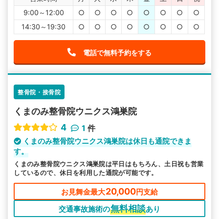
9:00～12:00
○
○
○
○
○
○
○
○
14:30～19:30
○
○
○
○
○
○
○
○
電話で無料予約をする
整骨院・接骨院
くまのみ整骨院ウニクス鴻巣院
4
1
件
くまのみ整骨院ウニクス鴻巣院は休日も通院できま
す。
くまのみ整骨院ウニクス鴻巣院は平日はもちろん、土日祝も営業
しているので、休日を利用した通院が可能です。
20,000
お見舞金最大
円支給
無料相談
交通事故施術の
あり