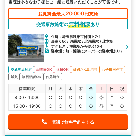
当院は小さなお子様とご一緒に通院いただくことが可能です。
20,000
お見舞金最大
円支給
無料相談
交通事故施術の
あり
住所：埼玉県鴻巣市神明1-7-1
最寄り駅： 鴻巣駅 / 北鴻巣駅 / 北本駅
アクセス：鴻巣駅から徒歩15分
駐車場：無（近隣にスーパーの駐車場あり）
交通事故対応
土曜日OK
祝日OK
妊婦さん対応可
お子様同伴可
鍼灸
無料相談OK
お見舞金
営業時間
月
火
水
木
金
土
日
祝
9:00～13:00
○
○
○
○
○
◎
℡
○
15:00～19:00
○
○
○
○
○
◎
℡
○
電話で無料予約をする