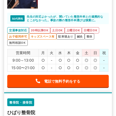
先生の対応よかったが、聞いていた整形外科との連携的な
50代男性
とこがなかった。事故の際の整形外科選びは慎重に。
交通事故対応
20時以降OK
土日OK
土曜日OK
日曜日OK
お子様同伴可
キッズスペース有
駐車場あり
鍼灸
整体
無料相談OK
営業時間
月
火
水
木
金
土
日
祝
9:00～13:00
○
-
○
○
○
◎
◎
-
15:00〜21:00
○
-
○
○
○
◎
◎
-
電話で無料予約をする
整骨院・接骨院
ひばり整骨院