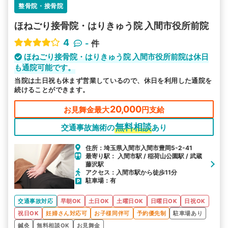
整骨院・接骨院
ほねごり接骨院・はりきゅう院 入間市役所前院
4
-
件
ほねごり接骨院・はりきゅう院 入間市役所前院は休日
も通院可能です。
当院は土日祝も休まず営業しているので、休日を利用した通院を
続けることができます。
20,000
お見舞金最大
円支給
無料相談
交通事故施術の
あり
住所：埼玉県入間市入間市豊岡5-2-41
最寄り駅： 入間市駅 / 稲荷山公園駅 / 武蔵
藤沢駅
アクセス：入間市駅から徒歩11分
駐車場：有
交通事故対応
早朝OK
土日OK
土曜日OK
日曜日OK
日祝OK
祝日OK
妊婦さん対応可
お子様同伴可
予約優先制
駐車場あり
鍼灸
無料相談OK
お見舞金