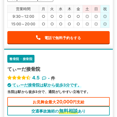
営業時間
月
火
水
木
金
土
日
祝
9:30～12:00
○
○
○
○
○
◎
◎
◎
15:00～20:00
○
○
○
○
○
◎
◎
◎
電話で無料予約をする
整骨院・接骨院
てぃーだ接骨院
4.5
-
件
てぃーだ接骨院は駅から徒歩3分です。
当院は駅から徒歩3分で、通院がしやすい立地です。
20,000
お見舞金最大
円支給
無料相談
交通事故施術の
あり