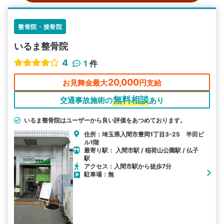
整骨院・接骨院
いるま整骨院
4
1
件
20,000
お見舞金最大
円支給
無料相談
交通事故施術の
あり
いるま整骨院はユーザーから良い評価をあつめております。
住所：埼玉県入間市豊岡1丁目3-25 半田ビ
ル1階
最寄り駅： 入間市駅 / 稲荷山公園駅 / 仏子
駅
アクセス：入間市駅から徒歩7分
駐車場：無