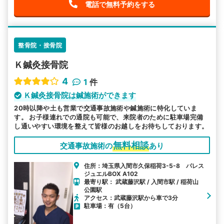
電話で無料予約をする
整骨院・接骨院
Ｋ鍼灸接骨院
4
1
件
Ｋ鍼灸接骨院は鍼施術ができます
20時以降や土も営業で交通事故施術や鍼施術に特化していま
す。 お子様連れでの通院も可能で、来院者のために駐車場完備
し通いやすい環境を整えて皆様のお越しをお待ちしております。
無料相談
交通事故施術の
あり
住所：埼玉県入間市久保稲荷3-5-8 パレス
ジュエルBOX A102
最寄り駅： 武蔵藤沢駅 / 入間市駅 / 稲荷山
公園駅
アクセス：武蔵藤沢駅から車で3分
駐車場：有（5台）