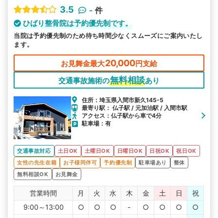
3.5
-
件
ひばり整骨院は予約優先制です。
当院は予約優先制のため待ち時間少なくスムーズにご案内いたし
ます。
20,000
お見舞金最大
円支給
無料相談
交通事故施術の
あり
住所：埼玉県入間市新久145-5
最寄り駅： 仏子駅 / 元加治駅 / 入間市駅
アクセス：仏子駅から車で4分
駐車場：有
交通事故対応
土日OK
土曜日OK
日曜日OK
日祝OK
祝日OK
女性の先生在籍
お子様同伴可
予約優先制
駐車場あり
整体
無料相談OK
お見舞金
営業時間
月
火
水
木
金
土
日
祝
9:00～13:00
○
○
○
-
○
○
○
○