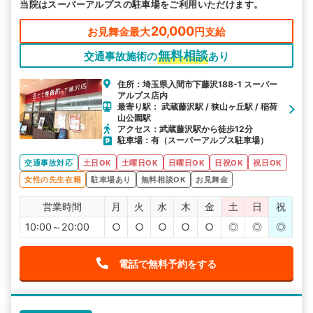
当院はスーパーアルプスの駐車場をご利用いただけます。
20,000
お見舞金最大
円支給
無料相談
交通事故施術の
あり
住所：埼玉県入間市下藤沢188-1 スーパー
アルプス店内
最寄り駅： 武蔵藤沢駅 / 狭山ヶ丘駅 / 稲荷
山公園駅
アクセス：武蔵藤沢駅から徒歩12分
駐車場：有（スーパーアルプス駐車場）
交通事故対応
土日OK
土曜日OK
日曜日OK
日祝OK
祝日OK
女性の先生在籍
駐車場あり
無料相談OK
お見舞金
営業時間
月
火
水
木
金
土
日
祝
10:00～20:00
○
○
○
○
○
◎
◎
◎
電話で無料予約をする