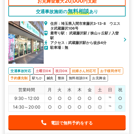
20,000
お見舞金最大
円支給
無料相談
交通事故施術の
あり
住所：埼玉県入間市東藤沢3-13-8 ウエス
タ武蔵藤沢106号
最寄り駅： 武蔵藤沢駅 / 狭山ヶ丘駅 / 入曽
駅
アクセス：武蔵藤沢駅から徒歩4分
駐車場：無
交通事故対応
土曜日OK
祝日OK
妊婦さん対応可
お子様同伴可
予約優先制
駅ちか
鍼灸
整体
無料相談OK
お見舞金
営業時間
月
火
水
木
金
土
日
祝
9:30～12:00
○
○
○
○
○
○
℡
○
14:30～20:00
○
○
○
○
○
◎
℡
◎
電話で無料予約をする