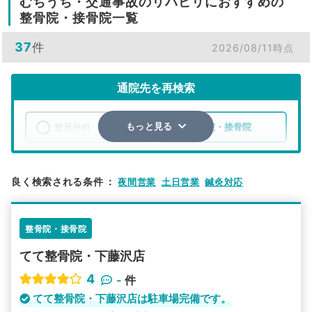
むちうち・交通事故のリハビリにおすすめの
整骨院・接骨院一覧
37
件
2026/08/11時点
通院先を再検索
整形外科
整骨院・接骨院
もっと見る
エリア
埼玉県
入間市
良く検索される条件
：
夜間営業
土日営業
鍼灸対応
検索する
整骨院・接骨院
詳細条件で絞り込む
てて整骨院・下藤沢店
その他の検索方法
4
-
件
駅から探す
院名から探す
てて整骨院・下藤沢店は駐車場完備です。