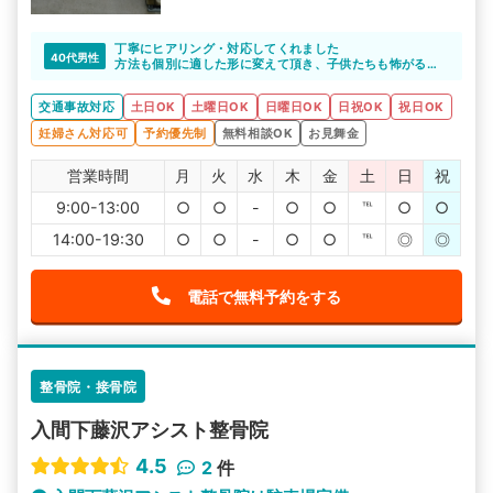
丁寧にヒアリング・対応してくれました
40代男性
方法も個別に適した形に変えて頂き、子供たちも怖がるこ
となく安心して通院できました
交通事故対応
土日OK
土曜日OK
日曜日OK
日祝OK
祝日OK
妊婦さん対応可
予約優先制
無料相談OK
お見舞金
営業時間
月
火
水
木
金
土
日
祝
9:00-13:00
○
○
-
○
○
℡
○
○
14:00-19:30
○
○
-
○
○
℡
◎
◎
電話で無料予約をする
整骨院・接骨院
入間下藤沢アシスト整骨院
4.5
2
件