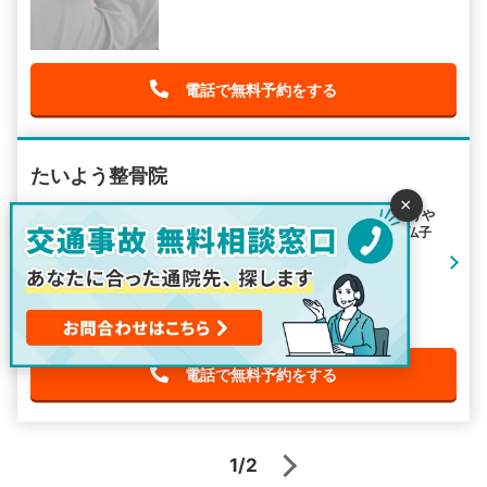
電話で無料予約をする
たいよう整骨院
×
住所：埼玉県入間市春日町1-4-15いなげや
最寄り駅： 入間市駅 / 稲荷山公園駅 / 仏子
駅
アクセス：入間市駅から徒歩13分
電話で無料予約をする
1/2