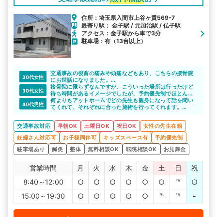
住所：埼玉県入間市上谷ヶ貫569-7
最寄り駅： 金子駅 / 元加治駅 / 仏子駅
アクセス：金子駅から車で3分
駐車場：有（13台以上）
交通事故の後首の痛みや頭痛などもあり、こちらの接骨院
30代女性
にお世話になりました。
しっかりと自分の症状を診てもらって、ヒアリングしても
接骨院に限らずなんですが、こういった場所は行ったけど
30代女性
らって、対応していただけました。
待ち時間があるイメージでしたが、予約優先制でほとんど
待ち時間なく施術してもらえました！
何よりもアットホームでどの先生も親身になって話を聞い
40代男性
予定があっても通いやすくて定期的に通院しています。
てくれて、それぞれに合った施術を行ってくれます。
設備も充実してるのもいいですよね。
交通事故対応
早朝OK
土曜日OK
祝日OK
女性の先生在籍
妊婦さん対応可
お子様同伴可
キッズスペース有
予約優先制
駐車場あり
鍼灸
整体
無料相談OK
転院相談OK
お見舞金
営業時間
月
火
水
木
金
土
日
祝
8:40～12:00
○
○
○
○
○
○
℡
○
15:00～19:30
○
○
○
○
○
℡
℡
-