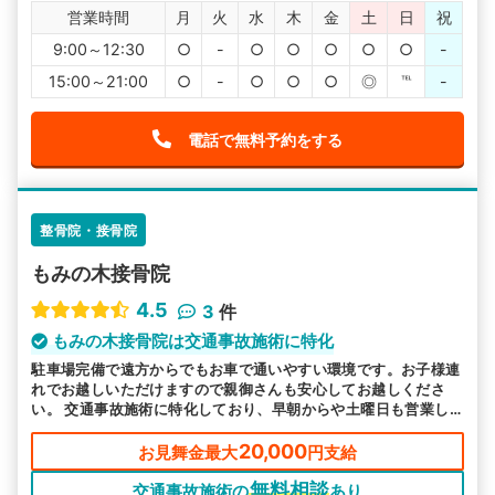
営業時間
月
火
水
木
金
土
日
祝
9:00～12:30
○
-
○
○
○
○
○
-
15:00～21:00
○
-
○
○
○
◎
℡
-
電話で無料予約をする
整骨院・接骨院
もみの木接骨院
4.5
3
件
もみの木接骨院は交通事故施術に特化
駐車場完備で遠方からでもお車で通いやすい環境です。お子様連
れでお越しいただけますので親御さんも安心してお越しくださ
い。 交通事故施術に特化しており、早朝からや土曜日も営業し
ています。お悩み事は経績豊富な当院にお任せください。
20,000
お見舞金最大
円支給
無料相談
交通事故施術の
あり