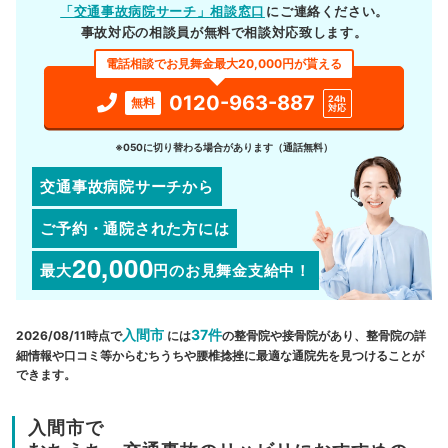
「交通事故病院サーチ」相談窓口
にご連絡ください。
事故対応の相談員が無料で相談対応致します。
電話相談でお見舞金最大20,000円が貰える
0120-963-887
24h
無料
対応
※050に切り替わる場合があります（通話無料）
交通事故病院サーチから
ご予約・通院された方には
20,000
最大
円
のお見舞金支給中！
入間市
37件
2026/08/11時点で
には
の整骨院や接骨院があり、整骨院の詳
細情報や口コミ等からむちうちや腰椎捻挫に最適な通院先を見つけることが
できます。
入間市で