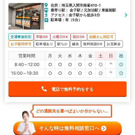
住所：埼玉県入間市南峯410-1
最寄り駅： 金子駅 / 元加治駅 / 東飯能駅
アクセス：金子駅から徒歩3分
駐車場：有（5台）
交通事故対応
早朝OK
土曜日OK
祝日OK
妊婦さん対応可
お子様同伴可
駐車場あり
駅ちか
鍼灸
無料相談OK
お見舞金
営業時間
月
火
水
木
金
土
日
祝
8:40～12:00
○
○
○
○
○
◎
℡
◎
15:00～19:30
○
○
○
○
○
◎
℡
◎
電話で無料予約をする
どの通院先を選べばよいか分からない...
そんな時は無料相談窓口へ