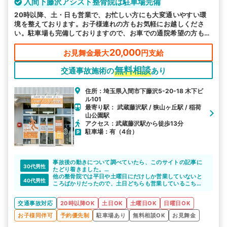
入間下藤沢アシスト整骨院は駐車場完備
20時以降、土・日も営業で、お忙しい方にも大変通いやすい環
境を整えております。お子様連れの方もお気軽にお越しくださ
い。駐車場も完備しておりますので、お車での通院希望の方も通
いやすいです。
20,000
お見舞金最大
円支給
無料相談
交通事故施術の
あり
住所：埼玉県入間市下藤沢5-20-18 木下ビ
ル101
最寄り駅： 武蔵藤沢駅 / 狭山ヶ丘駅 / 稲荷
山公園駅
アクセス：武蔵藤沢駅から徒歩13分
駐車場：有（4台）
事故後の動きについて調べていたら、このサイトの記事に
30代男性
たどり着きました。
一人で悩むよりも相談した方がいいと思って電話しました
他の整骨院では平日や土曜日にだけしか営業していないと
40代男性
が、大正解だったと思います。
ころばかりだったので、土日どちらも営業しているこちら
説明がわかりやすく、通院しやすい整骨院を紹介してもら
の整骨院に相談しました。
えて満足しています。
施術からストレッチの指導といったアフターフォローまで
交通事故対応
20時以降OK
土日OK
土曜日OK
日曜日OK
しっかりしてくれるのでとても良いですよ。
お子様同伴可
予約優先制
駐車場あり
無料相談OK
お見舞金