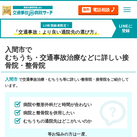
menu
電話相談
無料
LINE登録者限定！
LINEに
登録
「交通事故：より良い通院先の選び方」
入間市で
むちうち・交通事故治療などに詳しい接
骨院・整骨院
入間市
で交通事故治療・むちうち等に詳しい整骨院・接骨院をご紹介して
います。
病院や整形外科だと時間が合わない
病院と整骨院を併用したい
むちうちの通院先はどこがいいのか
等お悩みの方は一度、