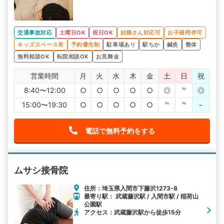
交通事故対応
土曜日OK
祝日OK
妊婦さん対応可
お子様同伴可
キッズスペース有
予約優先制
駐車場あり
駅ちか
鍼灸
整体
無料相談OK
転院相談OK
お見舞金
営業時間
月
火
水
木
金
土
日
祝
8:40〜12:00
○
○
○
○
○
◎
℡
◎
15:00〜19:30
○
○
○
○
○
℡
℡
-
電話で無料予約をする
ムサシ接骨院
住所：埼玉県入間市下藤沢1273-8
最寄り駅： 武蔵藤沢駅 / 入間市駅 / 稲荷山
公園駅
アクセス：武蔵藤沢駅から徒歩15分