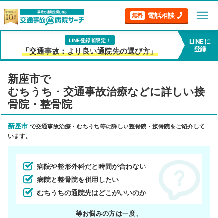
menu
電話相談
無料
LINE登録者限定！
LINEに
登録
「交通事故：より良い通院先の選び方」
新座市で
むちうち・交通事故治療などに詳しい接
骨院・整骨院
新座市
で交通事故治療・むちうち等に詳しい整骨院・接骨院をご紹介して
います。
病院や整形外科だと時間が合わない
病院と整骨院を併用したい
むちうちの通院先はどこがいいのか
等お悩みの方は一度、