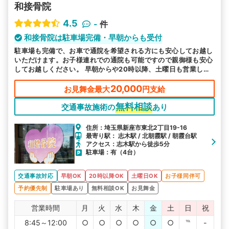
和接骨院
4.5
-
件
和接骨院は駐車場完備・早朝からも受付
駐車場も完備で、お車で通院を希望される方にも安心してお越し
いただけます。お子様連れでの通院も可能ですので親御様も安心
してお越しください。 早朝からや20時以降、土曜日も営業して
お忙しい方にも通いやすい環境を整え、皆様のお越しをお待ちし
ております。
20,000
お見舞金最大
円支給
無料相談
交通事故施術の
あり
住所：埼玉県新座市東北2丁目19-16
最寄り駅： 志木駅 / 北朝霞駅 / 朝霞台駅
アクセス：志木駅から徒歩5分
駐車場：有（4台）
交通事故対応
早朝OK
20時以降OK
土曜日OK
お子様同伴可
予約優先制
駐車場あり
無料相談OK
お見舞金
営業時間
月
火
水
木
金
土
日
祝
8:45～12:00
○
○
○
○
○
○
℡
-