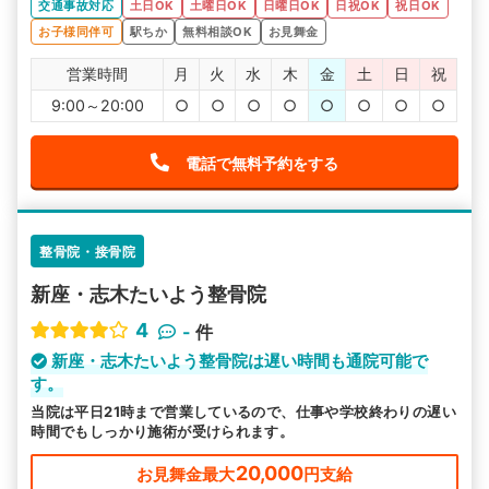
交通事故対応
土日OK
土曜日OK
日曜日OK
日祝OK
祝日OK
院内も清潔で通いやすい整骨院だと思います。
お子様同伴可
駅ちか
無料相談OK
お見舞金
営業時間
月
火
水
木
金
土
日
祝
9:00～20:00
○
○
○
○
○
○
○
○
電話で無料予約をする
整骨院・接骨院
新座・志木たいよう整骨院
4
-
件
新座・志木たいよう整骨院は遅い時間も通院可能で
す。
当院は平日21時まで営業しているので、仕事や学校終わりの遅い
時間でもしっかり施術が受けられます。
20,000
お見舞金最大
円支給