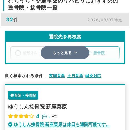
むちうち・交通事故のリハビリにおすすめの
整骨院・接骨院一覧
32
件
2026/08/07時点
通院先を再検索
整形外科
整骨院・接骨院
もっと見る
エリア
埼玉県
新座市
良く検索される条件
：
夜間営業
土日営業
鍼灸対応
検索する
整骨院・接骨院
詳細条件で絞り込む
ゆうしん接骨院 新座栗原
その他の検索方法
4
-
件
駅から探す
院名から探す
ゆうしん接骨院 新座栗原は休日も通院可能です。