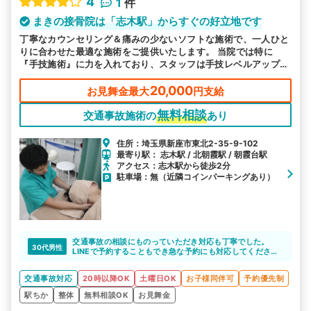
4
1
件
まきの接骨院は「志木駅」からすぐの好立地です
丁寧なカウンセリング＆痛みの少ないソフトな施術で、一人ひと
りに合わせた最適な施術をご提供いたします。 当院では特に
『手技施術』に力を入れており、スタッフは手技レベルアップの
ため、セミナーや研修に積極的に参加するなど、常に研鑽を続け
ています。
20,000
お見舞金最大
円支給
無料相談
交通事故施術の
あり
住所：埼玉県新座市東北2-35-9-102
最寄り駅： 志木駅 / 北朝霞駅 / 朝霞台駅
アクセス：志木駅から徒歩2分
駐車場：無（近隣コインパーキングあり）
交通事故の相談にものっていただき対応も丁寧でした。
30代男性
LINEで予約することもでき急な予約にも対応してください
ました。施術も症状にあったベストな施術をしてくださる
ので大変楽になりました。
交通事故対応
20時以降OK
土曜日OK
お子様同伴可
予約優先制
駅ちか
整体
無料相談OK
お見舞金