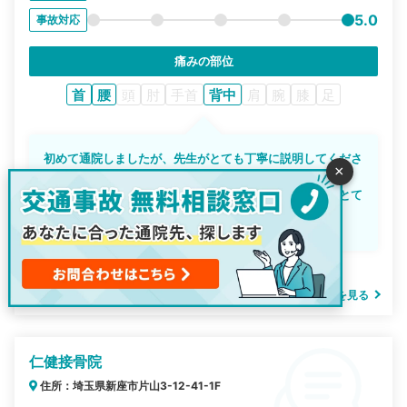
5.0
事故対応
痛みの部位
首
腰
頭
肘
手首
背中
肩
腕
膝
足
初めて通院しましたが、先生がとても丁寧に説明してくださ
×
り安心して施術を受けることができました。
体の状態もわかりやすく教えていただき、施術後は体がとて
も楽になりました。
院内も清潔で通いやすい整骨院だと思います。
投稿日：2026-03-07
新座駅前の接骨院・はり灸院の詳細を見る
仁健接骨院
住所：埼玉県新座市片山3-12-41-1F