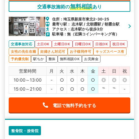
無料相談
交通事故施術の
あり
住所：埼玉県新座市東北2-30-25
最寄り駅： 志木駅 / 北朝霞駅 / 朝霞台駅
アクセス：志木駅から徒歩3分
駐車場：無（近隣コインパーキング有）
交通事故対応
土日OK
土曜日OK
日曜日OK
日祝OK
祝日OK
女性の先生在籍
妊婦さん対応可
お子様同伴可
キッズスペース有
予約優先制
駅ちか
整体
無料相談OK
お見舞金
営業時間
月
火
水
木
金
土
日
祝
10:00～13:00
-
○
○
○
○
◎
◎
◎
15:00～21:00
-
○
○
○
○
℡
℡
-
電話で無料予約をする
整骨院・接骨院