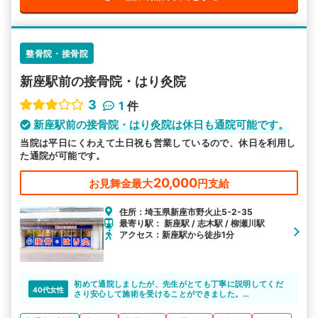
整骨院・接骨院
新座駅前の接骨院・はり灸院
3
1
件
新座駅前の接骨院・はり灸院は休日も通院可能です。
当院は平日にくわえて土日祝も営業しているので、休日を利用し
た通院が可能です。
20,000
お見舞金最大
円支給
住所：埼玉県新座市野火止5-2-35
最寄り駅： 新座駅 / 志木駅 / 柳瀬川駅
アクセス：新座駅から徒歩1分
初めて通院しましたが、先生がとても丁寧に説明してくだ
40代女性
さり安心して施術を受けることができました。
体の状態もわかりやすく教えていただき、施術後は体がと
ても楽になりました。