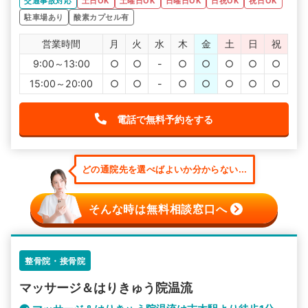
交通事故対応
土日OK
土曜日OK
日曜日OK
日祝OK
祝日OK
駐車場あり
酸素カプセル有
営業時間
月
火
水
木
金
土
日
祝
9:00～13:00
○
○
-
○
○
○
○
○
15:00～20:00
○
○
-
○
○
○
○
○
電話で無料予約をする
どの通院先を選べばよいか分からない...
そんな時は無料相談窓口へ
整骨院・接骨院
マッサージ＆はりきゅう院温流