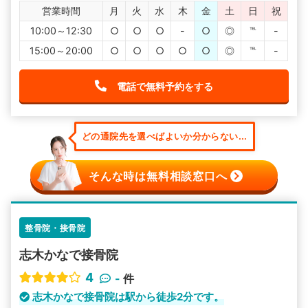
営業時間
月
火
水
木
金
土
日
祝
10:00～12:30
○
○
○
-
○
◎
℡
-
15:00～20:00
○
○
○
○
○
◎
℡
-
電話で無料予約をする
どの通院先を選べばよいか分からない...
そんな時は無料相談窓口へ
整骨院・接骨院
志木かなで接骨院
4
-
件
志木かなで接骨院は駅から徒歩2分です。