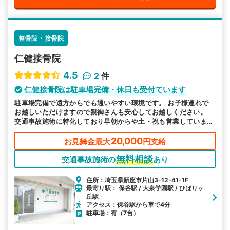
整骨院・接骨院
仁健接骨院
4.5
2
件
仁健接骨院は駐車場完備・休日も受付ています
駐車場完備で遠方からでも通いやすい環境です。 お子様連れで
お越しいただけますので親御さんも安心してお越しください。
交通事故施術に特化しており早朝からや土・祝も営業していま
す。お痛みは諦めないで実績豊富な当院へお任せください。
20,000
お見舞金最大
円支給
無料相談
交通事故施術の
あり
住所：埼玉県新座市片山3-12-41-1F
最寄り駅： 保谷駅 / 大泉学園駅 / ひばりヶ
丘駅
アクセス：保谷駅から車で4分
駐車場：有（7台）