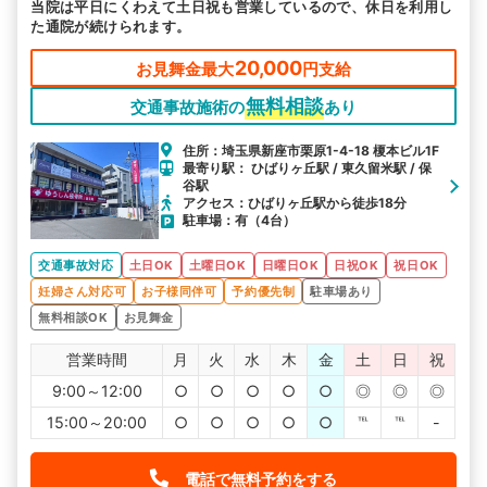
当院は平日にくわえて土日祝も営業しているので、休日を利用し
た通院が続けられます。
20,000
お見舞金最大
円支給
無料相談
交通事故施術の
あり
住所：埼玉県新座市栗原1-4-18 榎本ビル1F
最寄り駅： ひばりヶ丘駅 / 東久留米駅 / 保
谷駅
アクセス：ひばりヶ丘駅から徒歩18分
駐車場：有（4台）
交通事故対応
土日OK
土曜日OK
日曜日OK
日祝OK
祝日OK
妊婦さん対応可
お子様同伴可
予約優先制
駐車場あり
無料相談OK
お見舞金
営業時間
月
火
水
木
金
土
日
祝
9:00～12:00
○
○
○
○
○
◎
◎
◎
15:00～20:00
○
○
○
○
○
℡
℡
-
電話で無料予約をする