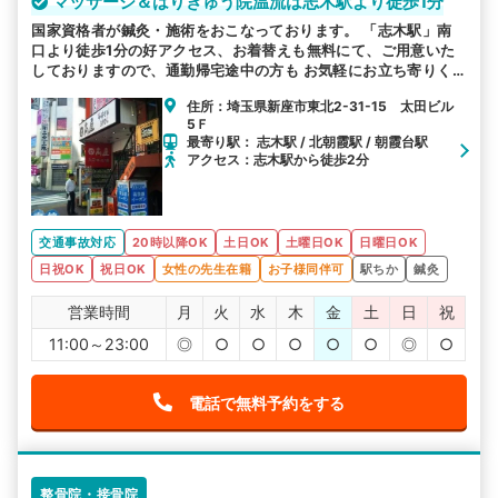
マッサージ＆はりきゅう院温流は志木駅より徒歩1分
国家資格者が鍼灸・施術をおこなっております。 「志木駅」南
口より徒歩1分の好アクセス、お着替えも無料にて、ご用意いた
しておりますので、通勤帰宅途中の方も お気軽にお立ち寄りく
ださい。
住所：埼玉県新座市東北2-31-15 太田ビル
5Ｆ
最寄り駅： 志木駅 / 北朝霞駅 / 朝霞台駅
アクセス：志木駅から徒歩2分
交通事故対応
20時以降OK
土日OK
土曜日OK
日曜日OK
日祝OK
祝日OK
女性の先生在籍
お子様同伴可
駅ちか
鍼灸
営業時間
月
火
水
木
金
土
日
祝
11:00～23:00
◎
○
○
○
○
○
◎
○
電話で無料予約をする
整骨院・接骨院