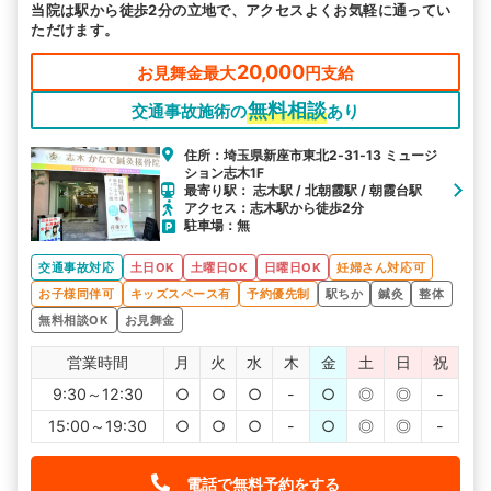
当院は駅から徒歩2分の立地で、アクセスよくお気軽に通ってい
ただけます。
20,000
お見舞金最大
円支給
無料相談
交通事故施術の
あり
住所：埼玉県新座市東北2‐31‐13 ミュージ
ション志木1F
最寄り駅： 志木駅 / 北朝霞駅 / 朝霞台駅
アクセス：志木駅から徒歩2分
駐車場：無
交通事故対応
土日OK
土曜日OK
日曜日OK
妊婦さん対応可
お子様同伴可
キッズスペース有
予約優先制
駅ちか
鍼灸
整体
無料相談OK
お見舞金
営業時間
月
火
水
木
金
土
日
祝
9:30～12:30
○
○
○
-
○
◎
◎
-
15:00～19:30
○
○
○
-
○
◎
◎
-
電話で無料予約をする