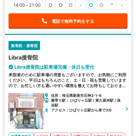
14:00～21:00
○
○
○
-
○
◎
℡
-
電話で無料予約をする
整骨院・接骨院
Libra接骨院
Libra接骨院は駐車場完備・休日も受付
来院者のために駐車場の用意もございますので、お気軽にご利用
ください。平日はもちろんのこと、土・日・祝も営業しています
ので、お忙しい方も通いやすい環境を整えてお待ちしておりま
す。
住所：埼玉県新座市石神3-1-6
最寄り駅： ひばりヶ丘駅 / 東久留米駅 / 保
谷駅
アクセス：ひばりヶ丘駅から車で3分