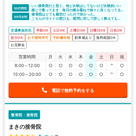
いい接骨院だと思う。他と比較はしてないけど比較的いい
50代男性
感じで通ってます 毎日の積み重ねで徐々に良くなってる
と感じるし成果は出てると思います。
接骨院はとても親切だったので良かった。
40代女性
こちらのサイトの窓口も、質問に対して詳しく教えてもら
えたので助かった。
交通事故対応
早朝OK
土日OK
土曜日OK
日曜日OK
日祝OK
祝日OK
お子様同伴可
予約優先制
駐車場あり
無料相談OK
お見舞金
営業時間
月
火
水
木
金
土
日
祝
8:00～12:00
○
○
○
○
○
○
℡
○
15:00～20:00
○
○
○
○
○
○
℡
○
電話で無料予約をする
整骨院・接骨院
まきの接骨院