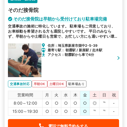
そのだ接骨院
そのだ接骨院は早朝から受付けており駐車場完備
交通事故の施術に特化しています。 駐車場もご用意しており、
お車移動を希望される方も通院しやすいです。 平日のみなら
ず、早朝からや土曜日も営業で、お忙しい方にも通いやすい環境
を整えています。皆様のお越しをお待ちしております。
住所：埼玉県新座市畑中2-5-39
最寄り駅： 朝霞駅 / 新座駅 / 志木駅
アクセス：朝霞駅から車で4分
交通事故対応
早朝OK
土曜日OK
駐車場あり
営業時間
月
火
水
木
金
土
日
祝
8:00～12:00
○
○
○
○
○
◎
℡
-
15:00～19:30
○
○
○
○
○
℡
℡
-
電話で無料予約をする