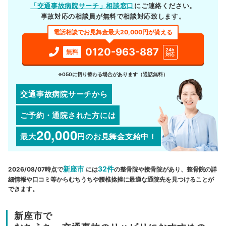
「交通事故病院サーチ」相談窓口
にご連絡ください。
事故対応の相談員が無料で相談対応致します。
電話相談でお見舞金最大20,000円が貰える
0120-963-887
24h
無料
対応
※050に切り替わる場合があります（通話無料）
交通事故病院サーチから
ご予約・通院された方には
20,000
最大
円
のお見舞金支給中！
新座市
32件
2026/08/07時点で
には
の整骨院や接骨院があり、整骨院の詳
細情報や口コミ等からむちうちや腰椎捻挫に最適な通院先を見つけることが
できます。
新座市で