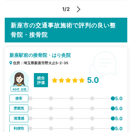
1/2
新座市の交通事故施術で評判の良い整
骨院・接骨院
新座駅前の接骨院・はり灸院
住所：埼玉県新座市野火止5-2-35
総合
5.0
評価
40代
女性
5.0
接客
5.0
雰囲気
5.0
清潔感
5.0
利便性