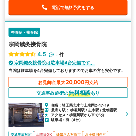
電話で無料予約をする
整骨院・接骨院
宗岡鍼灸接骨院
4.5
-
件
宗岡鍼灸接骨院は駐車場4台完備です。
当院は駐車場を4台完備しておりますのでお車の方も安心です。
20,000
お見舞金最大
円支給
無料相談
交通事故施術の
あり
住所：埼玉県志木市上宗岡2-17-19
最寄り駅： 柳瀬川駅 / 志木駅 / 北朝霞駅
アクセス：柳瀬川駅から車で5分
駐車場：有（4台）
交通事故対応
土曜日OK
妊婦さん対応可
お子様同伴可