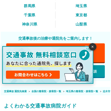
群馬県
埼玉県
千葉県
東京都
神奈川県
山梨県
交通事故後の治療や通院先をご案内します！
×
電話で無料相談
無料
featured_play_list
LINEで無料相談
webで無料相談
交通事故 通院先検索
全国の整骨院・接骨院一覧
埼玉県の整骨院・接骨院一覧
志木市
よくわかる交通事故病院ガイド