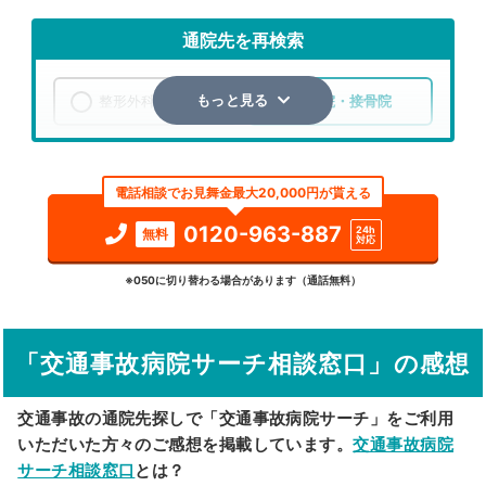
通院先を再検索
整形外科
整骨院・接骨院
もっと見る
エリア
埼玉県
志木市
電話相談でお見舞金最大20,000円が貰える
検索する
0120-963-887
24h
無料
対応
詳細条件で絞り込む
※050に切り替わる場合があります（通話無料）
その他の検索方法
「交通事故病院サーチ相談窓口」の感想
駅から探す
院名から探す
交通事故の通院先探しで「交通事故病院サーチ」をご利用
いただいた方々のご感想を掲載しています。
交通事故病院
サーチ相談窓口
とは？