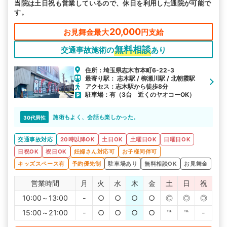
当院は土日祝も営業しているので、休日を利用した通院が可能で
す。
20,000
お見舞金最大
円支給
無料相談
交通事故施術の
あり
住所：埼玉県志木市本町6-22-3
最寄り駅： 志木駅 / 柳瀬川駅 / 北朝霞駅
アクセス：志木駅から徒歩8分
駐車場：有（3台 近くのヤオコーOK）
施術もよく、会話も楽しかった。
30代男性
交通事故対応
20時以降OK
土日OK
土曜日OK
日曜日OK
日祝OK
祝日OK
妊婦さん対応可
お子様同伴可
キッズスペース有
予約優先制
駐車場あり
無料相談OK
お見舞金
営業時間
月
火
水
木
金
土
日
祝
10:00～13:00
-
○
○
○
○
◎
◎
◎
15:00～21:00
-
○
○
○
○
℡
℡
-