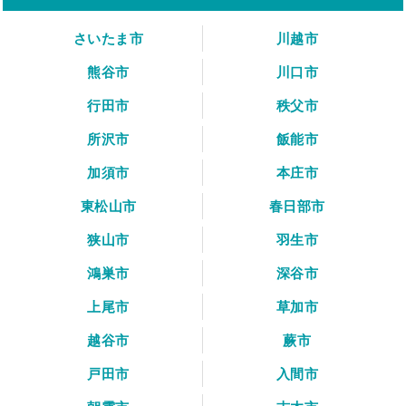
さいたま市
川越市
熊谷市
川口市
行田市
秩父市
所沢市
飯能市
加須市
本庄市
東松山市
春日部市
狭山市
羽生市
鴻巣市
深谷市
上尾市
草加市
越谷市
蕨市
戸田市
入間市