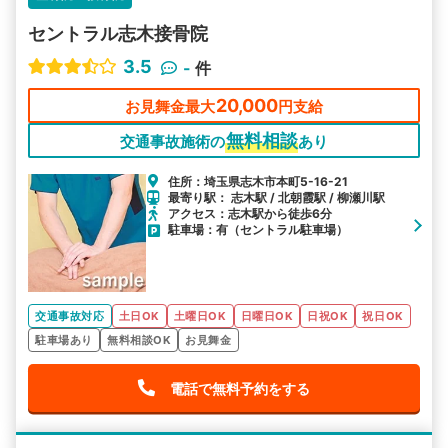
セントラル志木接骨院
3.5
-
件
20,000
お見舞金最大
円支給
無料相談
交通事故施術の
あり
住所：埼玉県志木市本町5-16-21
最寄り駅： 志木駅 / 北朝霞駅 / 柳瀬川駅
アクセス：志木駅から徒歩6分
駐車場：有（セントラル駐車場）
交通事故対応
土日OK
土曜日OK
日曜日OK
日祝OK
祝日OK
駐車場あり
無料相談OK
お見舞金
電話で無料予約をする