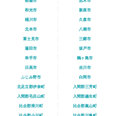
朝霞市
志木市
和光市
新座市
桶川市
久喜市
北本市
八潮市
富士見市
三郷市
蓮田市
坂戸市
幸手市
鶴ヶ島市
日高市
吉川市
ふじみ野市
白岡市
北足立郡伊奈町
入間郡三芳町
入間郡毛呂山町
入間郡越生町
比企郡滑川町
比企郡嵐山町
比企郡小川町
比企郡川島町