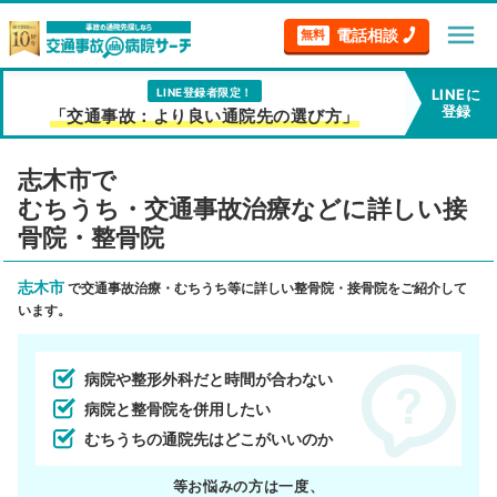
menu
電話相談
無料
LINE登録者限定！
LINEに
登録
「交通事故：より良い通院先の選び方」
志木市で
むちうち・交通事故治療などに詳しい接
骨院・整骨院
志木市
で交通事故治療・むちうち等に詳しい整骨院・接骨院をご紹介して
います。
病院や整形外科だと時間が合わない
病院と整骨院を併用したい
むちうちの通院先はどこがいいのか
等お悩みの方は一度、