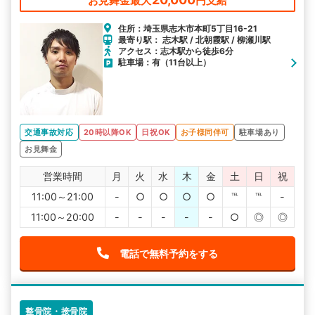
お見舞金最大
円支給
住所：埼玉県志木市本町5丁目16-21
最寄り駅： 志木駅 / 北朝霞駅 / 柳瀬川駅
アクセス：志木駅から徒歩6分
駐車場：有（11台以上）
交通事故対応
20時以降OK
日祝OK
お子様同伴可
駐車場あり
お見舞金
営業時間
月
火
水
木
金
土
日
祝
11:00～21:00
-
○
○
○
○
℡
℡
-
11:00～20:00
-
-
-
-
-
○
◎
◎
電話で無料予約をする
整骨院・接骨院