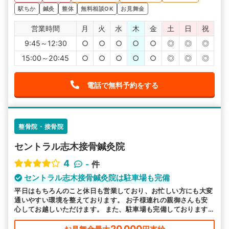
駅ちか
鍼灸
整体
無料相談OK
お見舞金
営業時間
月
火
水
木
金
土
日
祝
9:45～12:30
○
○
○
○
○
◎
◎
◎
15:00～20:45
○
○
○
○
○
◎
◎
◎
電話で無料予約をする
整骨院・接骨院
セントラル志木接骨鍼灸院
4
-
件
セントラル志木接骨鍼灸院は駐車場も完備
平日はもちろんのこと休日も営業しており、お忙しい方にも大変
通いやすい環境を整えております。 お子様連れの親御さんも安
心してお越しいただけます。 また、駐車場も完備しております
ので、お気軽にご利用ください。
20,000