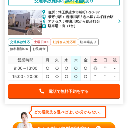
無料相談
交通事故施術の
あり
住所：埼玉県志木市柏町1-20-37
最寄り駅： 柳瀬川駅 / 志木駅 / みずほ台駅
アクセス：柳瀬川駅から徒歩13分
駐車場：有（1台）
交通事故対応
土曜日OK
妊婦さん対応可
駐車場あり
無料相談OK
お見舞金
営業時間
月
火
水
木
金
土
日
祝
9:00～13:00
○
○
○
○
○
◎
℡
-
15:00～20:00
○
○
○
○
○
℡
℡
-
電話で無料予約をする
どの通院先を選べばよいか分からない...