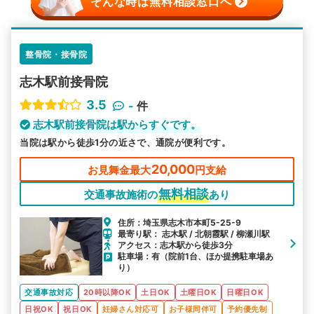
そんな時は無料相談窓口へ
整骨院・接骨院
志木駅前接骨院
3.5
-
件
志木駅前接骨院は駅からすぐです。
当院は駅から徒歩1分の近さで、通院が便利です。
20,000
お見舞金最大
円支給
無料相談
交通事故施術の
あり
住所：埼玉県志木市本町5-25-9
最寄り駅： 志木駅 / 北朝霞駅 / 柳瀬川駅
アクセス：志木駅から徒歩3分
駐車場：有（院前1台、ほか提携駐車場あ
り）
交通事故対応
20時以降OK
土日OK
土曜日OK
日曜日OK
日祝OK
祝日OK
妊婦さん対応可
お子様同伴可
予約優先制