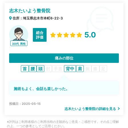
志木たいよう整骨院
住所：埼玉県志木市本町6-22-3
総合
5.0
評価
30代
男性
痛みの部位
首
腰
頭
肘
手首
背中
肩
腕
膝
足
施術もよく、会話も楽しかった。
投稿日：2025-05-15
志木たいよう整骨院の詳細を見る
※評判はご利用者様のご利用当時の主観的なご意見・ご感想です。その点ご理解
の上、一つの参考としてご活用ください。