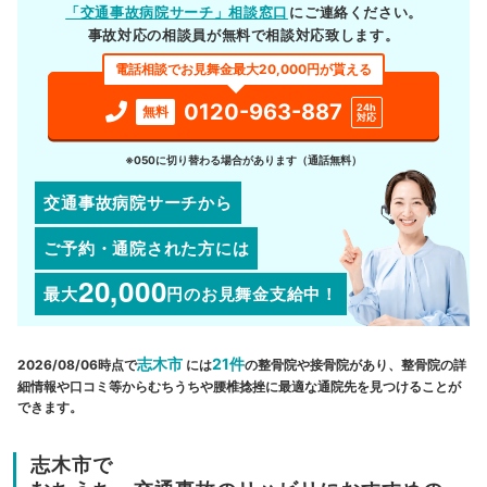
「交通事故病院サーチ」相談窓口
にご連絡ください。
事故対応の相談員が無料で相談対応致します。
電話相談でお見舞金最大20,000円が貰える
0120-963-887
24h
無料
対応
※050に切り替わる場合があります（通話無料）
交通事故病院サーチから
ご予約・通院された方には
20,000
最大
円
のお見舞金支給中！
志木市
21件
2026/08/06時点で
には
の整骨院や接骨院があり、整骨院の詳
細情報や口コミ等からむちうちや腰椎捻挫に最適な通院先を見つけることが
できます。
志木市で