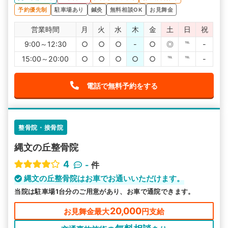
予約優先制
駐車場あり
鍼灸
無料相談OK
お見舞金
営業時間
月
火
水
木
金
土
日
祝
9:00～12:30
○
○
○
-
○
◎
℡
-
15:00～20:00
○
○
○
○
○
℡
℡
-
電話で無料予約をする
整骨院・接骨院
縄文の丘整骨院
4
-
件
縄文の丘整骨院はお車でお通いいただけます。
当院は駐車場1台分のご用意があり、お車で通院できます。
20,000
お見舞金最大
円支給