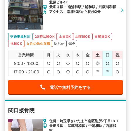
北原ビル4F
最寄り駅： 南浦和駅 / 浦和駅 / 武蔵浦和駅
アクセス：南浦和駅から徒歩2分
交通事故対応
20時以降OK
土日OK
土曜日OK
日曜日OK
祝日OK
女性の先生在籍
駅ちか
鍼灸
営業時間
月
火
水
木
金
土
日
祝
9:00～13:00
○
○
○
○
○
◎
○
○
17:00～21:00
○
○
○
○
○
℡
℡
○
電話で無料予約をする
関口接骨院
住所：埼玉県さいたま市南区別所7丁目18-1
最寄り駅： 武蔵浦和駅 / 中浦和駅 / 西浦和
駅