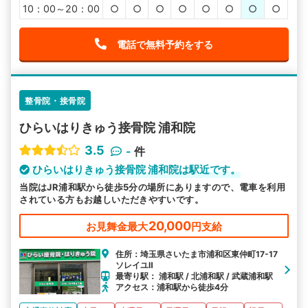
10：00～20：00
○
○
○
○
○
○
○
○
電話で無料予約をする
整骨院・接骨院
ひらいはりきゅう接骨院 浦和院
3.5
-
件
ひらいはりきゅう接骨院 浦和院は駅近です。
当院はJR浦和駅から徒歩5分の場所にありますので、電車を利用
されている方もお越しいただきやすいです。
20,000
お見舞金最大
円支給
住所：埼玉県さいたま市浦和区東仲町17-17
ソレイユⅡ
最寄り駅： 浦和駅 / 北浦和駅 / 武蔵浦和駅
アクセス：浦和駅から徒歩4分