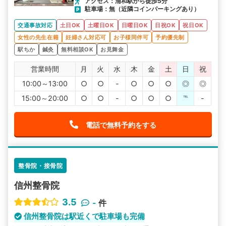
アクセス：浦和駅から徒歩5分
駐車場：無（近隣コインパーキングあり）
交通事故対応
土日OK
土曜日OK
日曜日OK
日祝OK
祝日OK
女性の先生在籍
妊婦さん対応可
お子様同伴可
予約優先制
駅ちか
鍼灸
無料相談OK
お見舞金
営業時間
月
火
水
木
金
土
日
祝
10:00～13:00
○
○
-
○
○
○
◎
◎
15:00～20:00
○
○
-
○
○
○
℡
-
電話で無料予約をする
整骨院・接骨院
信州整骨院
3.5
-
件
信州整骨院は駅近くで駐車場も完備