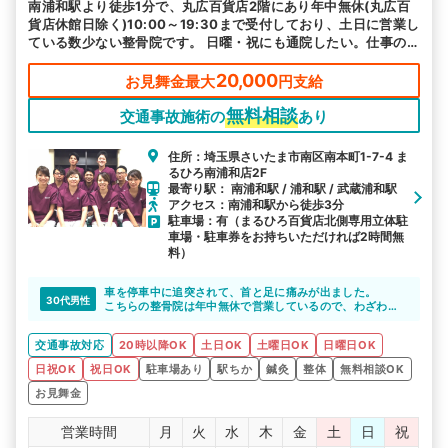
南浦和駅より徒歩1分で、丸広百貨店2階にあり年中無休(丸広百
貨店休館日除く)10:00～19:30まで受付しており、土日に営業し
ている数少ない整骨院です。 日曜・祝にも通院したい。仕事の
昼休憩中になどお困りの方は当院にお任せ下さい。提携駐車場無
料で車でのご来院も可能です。
20,000
お見舞金最大
円支給
無料相談
交通事故施術の
あり
住所：埼玉県さいたま市南区南本町1-7-4 ま
るひろ南浦和店2F
最寄り駅： 南浦和駅 / 浦和駅 / 武蔵浦和駅
アクセス：南浦和駅から徒歩3分
駐車場：有（まるひろ百貨店北側専用立体駐
車場・駐車券をお持ちいただければ2時間無
料）
車を停車中に追突されて、首と足に痛みが出ました。
30代男性
こちらの整骨院は年中無休で営業しているので、わざわざ
休みを取ることなく、通院できました。
交通事故対応
20時以降OK
土日OK
土曜日OK
日曜日OK
日祝OK
祝日OK
駐車場あり
駅ちか
鍼灸
整体
無料相談OK
お見舞金
営業時間
月
火
水
木
金
土
日
祝