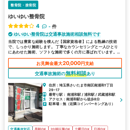
整骨院・接骨院
ゆいゆい整骨院
4
-
件
ゆいゆい整骨院は交通事故施術相談無料です
当院では豊富な経験を積んだ【国家資格者】による熟練の技術
で、しっかり施術します。 丁寧なカウンセリングと一人ひとり
にあわせた施術、ソフトな施術で多くの方に喜ばれています。駅
からも近いのでお気軽にお越しください。
20,000
お見舞金最大
円支給
無料相談
交通事故施術の
あり
住所：埼玉県さいたま市南区南浦和1丁目
29−17
最寄り駅： 南浦和駅 / 浦和駅 / 武蔵浦和駅
アクセス：南浦和駅から徒歩8分
駐車場：無（近隣コインパーキングあり）
交通事故対応
早朝OK
20時以降OK
土曜日OK
日祝OK