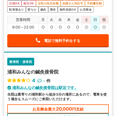
日祝OK
祝日OK
女性の先生在籍
妊婦さん対応可
予約優先制
駐車場あり
駅ちか
鍼灸
整体
無料相談OK
お見舞金
営業時間
月
火
水
木
金
土
日
祝
9:00～22:00
○
○
○
○
○
◎
◎
◎
電話で無料予約をする
整骨院・接骨院
浦和みんなの鍼灸接骨院
4
-
件
浦和みんなの鍼灸接骨院は駅近です。
当院は最寄りの浦和駅から徒歩3分の場所にあるので、電車を使
う場合もスムーズにご来院いただけます。
20,000
お見舞金最大
円支給