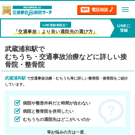
menu
電話相談
無料
LINE登録者限定！
LINEに
登録
「交通事故：より良い通院先の選び方」
武蔵浦和駅で
むちうち・交通事故治療などに詳しい接
骨院・整骨院
武蔵浦和駅
で交通事故治療・むちうち等に詳しい整骨院・接骨院をご紹介
しています。
病院や整形外科だと時間が合わない
病院と整骨院を併用したい
むちうちの通院先はどこがいいのか
等お悩みの方は一度、