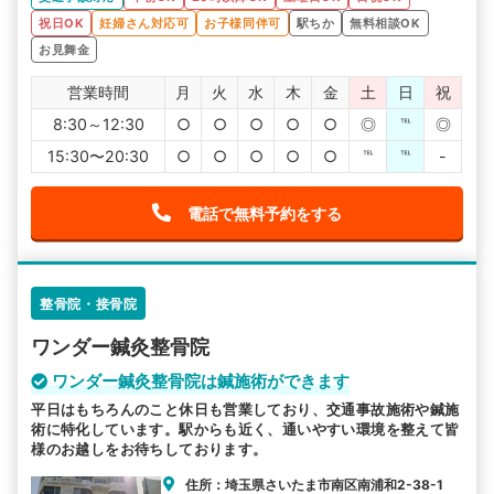
祝日OK
妊婦さん対応可
お子様同伴可
駅ちか
無料相談OK
お見舞金
営業時間
月
火
水
木
金
土
日
祝
8:30～12:30
○
○
○
○
○
◎
℡
◎
15:30〜20:30
○
○
○
○
○
℡
℡
-
電話で無料予約をする
整骨院・接骨院
ワンダー鍼灸整骨院
ワンダー鍼灸整骨院は鍼施術ができます
平日はもちろんのこと休日も営業しており、交通事故施術や鍼施
術に特化しています。駅からも近く、通いやすい環境を整えて皆
様のお越しをお待ちしております。
住所：埼玉県さいたま市南区南浦和2-38-1