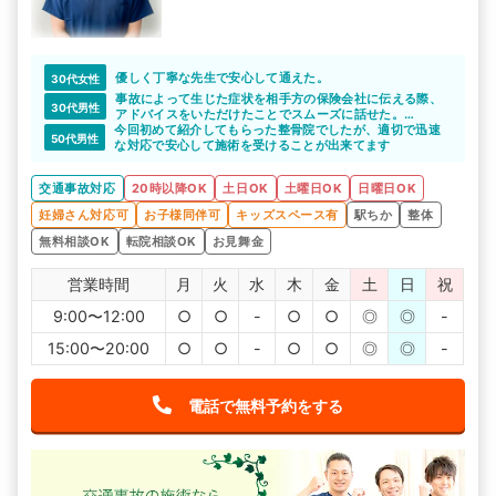
優しく丁寧な先生で安心して通えた。
30代女性
事故によって生じた症状を相手方の保険会社に伝える際、
30代男性
アドバイスをいただけたことでスムーズに話せた。
今回初めて紹介してもらった整骨院でしたが、適切で迅速
痛みな痺れなどがしっかりと伝わっていなかったが接骨院
50代男性
な対応で安心して施術を受けることが出来てます
の先生からアドバイスをいただき伝え直すことができた。
保険会社側からの話も聞く事で齟齬なく症状を伝えること
ができた。
交通事故対応
20時以降OK
土日OK
土曜日OK
日曜日OK
妊婦さん対応可
お子様同伴可
キッズスペース有
駅ちか
整体
無料相談OK
転院相談OK
お見舞金
営業時間
月
火
水
木
金
土
日
祝
9:00〜12:00
○
○
-
○
○
◎
◎
-
15:00〜20:00
○
○
-
○
○
◎
◎
-
電話で無料予約をする