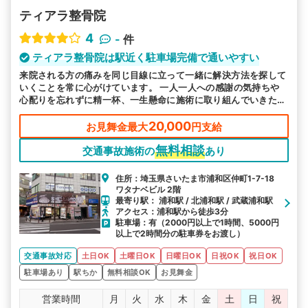
ティアラ整骨院
4
-
件
ティアラ整骨院は駅近く駐車場完備で通いやすい
来院される方の痛みを同じ目線に立って一緒に解決方法を探して
いくことを常に心がけています。 一人一人への感謝の気持ちや
心配りを忘れずに精一杯、一生懸命に施術に取り組んでいきたい
と思っています。お気軽にご相談ください。
20,000
お見舞金最大
円支給
無料相談
交通事故施術の
あり
住所：埼玉県さいたま市浦和区仲町1-7-18
ワタナベビル 2階
最寄り駅： 浦和駅 / 北浦和駅 / 武蔵浦和駅
アクセス：浦和駅から徒歩3分
駐車場：有（2000円以上で1時間、5000円
以上で2時間分の駐車券をお渡し）
交通事故対応
土日OK
土曜日OK
日曜日OK
日祝OK
祝日OK
駐車場あり
駅ちか
無料相談OK
お見舞金
営業時間
月
火
水
木
金
土
日
祝