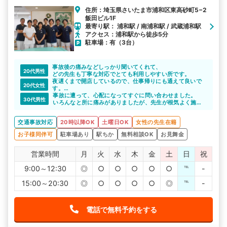
住所：埼玉県さいたま市浦和区東高砂町5−2
飯田ビル1F
最寄り駅： 浦和駅 / 南浦和駅 / 武蔵浦和駅
アクセス：浦和駅から徒歩5分
駐車場：有（3台）
事故後の痛みなどしっかり聞いてくれて、
20代男性
どの先生も丁寧な対応でとても利用しやすい所です。
夜遅くまで開店しているので、仕事帰りにも通えて良いで
20代女性
す。
予約制ではないので、行きたいと思ったときに行けます。
事故に遭って、心配になってすぐに問い合わせました。
30代男性
いろんなと所に痛みがありましたが、先生が根気よく施術
してくれました。
おかげで、徐々に症状が和らいでいる気がします。
交通事故対応
20時以降OK
土曜日OK
女性の先生在籍
お子様同伴可
駐車場あり
駅ちか
無料相談OK
お見舞金
営業時間
月
火
水
木
金
土
日
祝
9:00～12:30
◎
○
○
○
○
○
℡
-
15:00～20:30
◎
○
○
○
○
◎
℡
-
電話で無料予約をする