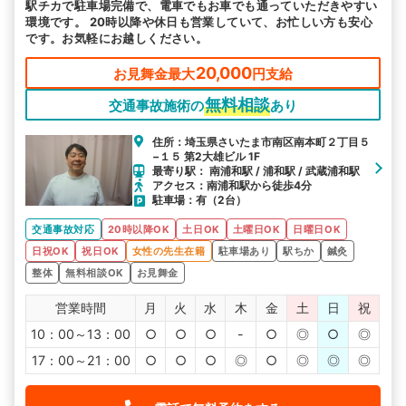
駅チカで駐車場完備で、電車でもお車でも通っていただきやすい
環境です。 20時以降や休日も営業していて、お忙しい方も安心
です。お気軽にお越しください。
20,000
お見舞金最大
円支給
無料相談
交通事故施術の
あり
住所：埼玉県さいたま市南区南本町２丁目５
−１５ 第2大雄ビル 1F
最寄り駅： 南浦和駅 / 浦和駅 / 武蔵浦和駅
アクセス：南浦和駅から徒歩4分
駐車場：有（2台）
交通事故対応
20時以降OK
土日OK
土曜日OK
日曜日OK
日祝OK
祝日OK
女性の先生在籍
駐車場あり
駅ちか
鍼灸
整体
無料相談OK
お見舞金
営業時間
月
火
水
木
金
土
日
祝
10：00～13：00
○
○
○
-
○
◎
○
◎
17：00～21：00
○
○
○
◎
○
◎
◎
◎