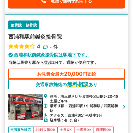
電話で無料予約をする
整骨院・接骨院
西浦和駅前鍼灸接骨院
4
-
件
西浦和駅前鍼灸接骨院は駅地下です。
当院は最寄り駅から徒歩2分で、通院が便利です。
20,000
お見舞金最大
円支給
無料相談
交通事故施術の
あり
住所：埼玉県さいたま市桜区田島5-20-15
土屋ビル1F
最寄り駅： 西浦和駅 / 中浦和駅 / 武蔵浦和
駅
アクセス：西浦和駅から徒歩3分
駐車場：有（5台）
交通事故対応
20時以降OK
土日OK
土曜日OK
日曜日OK