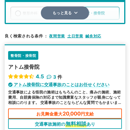
整形外科
整骨院・接骨院
もっと見る
エリア
埼玉県
さいたま市南区
良く検索される条件
：
夜間営業
土日営業
鍼灸対応
検索する
整骨院・接骨院
詳細条件で絞り込む
アトム接骨院
その他の検索方法
4.5
3
件
駅から探す
院名から探す
アトム接骨院に交通事故のことはお任せください
交通事故による怪我の施術はもちろんのこと、痛みの施術、施術
費用、自賠責保険の対応まで知識豊富なスタッフが親身になって
相談にのります。 交通事故のことならどんな質問でもかまいま
せん。些細なことでもお気軽にご相談下さい。
20,000
お見舞金最大
円支給
無料相談
交通事故施術の
あり