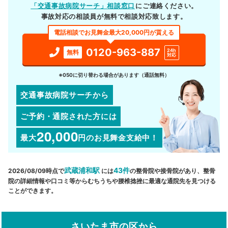
「交通事故病院サーチ」相談窓口
にご連絡ください。
事故対応の相談員が無料で相談対応致します。
電話相談でお見舞金最大20,000円が貰える
0120-963-887
24h
無料
対応
※050に切り替わる場合があります（通話無料）
交通事故病院サーチから
ご予約・通院された方には
20,000
最大
円
のお見舞金支給中！
武蔵浦和駅
43件
2026/08/09時点で
には
の整骨院や接骨院があり、整骨
院の詳細情報や口コミ等からむちうちや腰椎捻挫に最適な通院先を見つける
ことができます。
さいたま市の区から