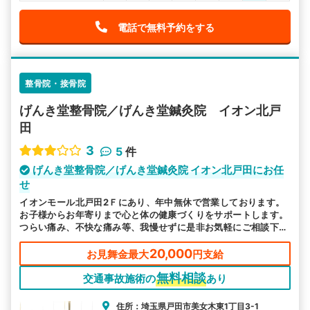
電話で無料予約をする
整骨院・接骨院
げんき堂整骨院／げんき堂鍼灸院 イオン北戸
田
3
5
件
げんき堂整骨院／げんき堂鍼灸院 イオン北戸田にお任
せ
イオンモール北戸田2Ｆにあり、年中無休で営業しております。
お子様からお年寄りまで心と体の健康づくりをサポートします。
つらい痛み、不快な痛み等、我慢せずに是非お気軽にご相談下さ
い。
20,000
お見舞金最大
円支給
無料相談
交通事故施術の
あり
住所：埼玉県戸田市美女木東1丁目3-1