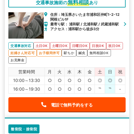
無料相談
交通事故施術の
あり
住所：埼玉県さいたま市浦和区仲町1-2-12
関根ビル1F
最寄り駅： 浦和駅 / 北浦和駅 / 武蔵浦和駅
アクセス：浦和駅から徒歩3分
交通事故対応
土日OK
土曜日OK
日曜日OK
日祝OK
祝日OK
妊婦さん対応可
お子様同伴可
駅ちか
鍼灸
無料相談OK
お見舞金
営業時間
月
火
水
木
金
土
日
祝
10:00～13:30
○
○
○
○
○
◎
◎
◎
16:00～19:30
○
○
○
○
○
℡
℡
-
電話で無料予約をする
整骨院・接骨院