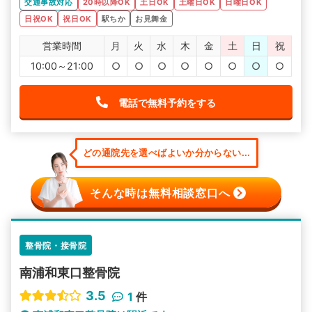
交通事故対応
20時以降OK
土日OK
土曜日OK
日曜日OK
日祝OK
祝日OK
駅ちか
お見舞金
営業時間
月
火
水
木
金
土
日
祝
10:00～21:00
○
○
○
○
○
○
○
○
電話で無料予約をする
どの通院先を選べばよいか分からない...
そんな時は無料相談窓口へ
整骨院・接骨院
南浦和東口整骨院
3.5
1
件