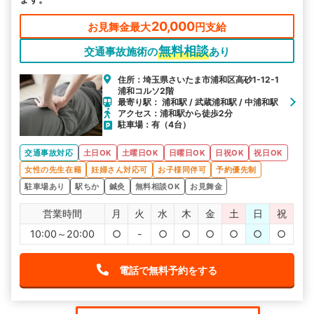
20,000
お見舞金最大
円支給
無料相談
交通事故施術の
あり
住所：埼玉県さいたま市浦和区高砂1-12-1
浦和コルソ2階
最寄り駅： 浦和駅 / 武蔵浦和駅 / 中浦和駅
アクセス：浦和駅から徒歩2分
駐車場：有（4台）
交通事故対応
土日OK
土曜日OK
日曜日OK
日祝OK
祝日OK
女性の先生在籍
妊婦さん対応可
お子様同伴可
予約優先制
駐車場あり
駅ちか
鍼灸
無料相談OK
お見舞金
営業時間
月
火
水
木
金
土
日
祝
10:00～20:00
○
-
○
○
○
○
○
○
電話で無料予約をする