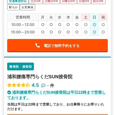
交通事故対応
土日OK
土曜日OK
日曜日OK
日祝OK
祝日OK
駅ちか
お見舞金
営業時間
月
火
水
木
金
土
日
祝
10:00～12:00
○
○
○
○
○
◎
◎
◎
15:00～20:00
○
○
○
○
○
◎
◎
◎
電話で無料予約をする
整骨院・接骨院
浦和腰痛専門らくだSUN接骨院
4.5
-
件
浦和腰痛専門らくだSUN接骨院は平日22時まで営業し
ております。
当院は平日は22時まで営業しており、お仕事帰りにお寄りいた
だけます。