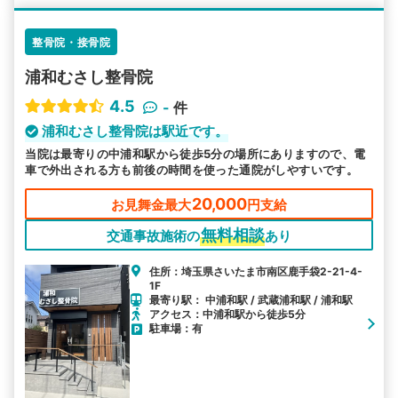
整骨院・接骨院
浦和むさし整骨院
4.5
-
件
浦和むさし整骨院は駅近です。
当院は最寄りの中浦和駅から徒歩5分の場所にありますので、電
車で外出される方も前後の時間を使った通院がしやすいです。
20,000
お見舞金最大
円支給
無料相談
交通事故施術の
あり
住所：埼玉県さいたま市南区鹿手袋2-21-4-
1F
最寄り駅： 中浦和駅 / 武蔵浦和駅 / 浦和駅
アクセス：中浦和駅から徒歩5分
駐車場：有