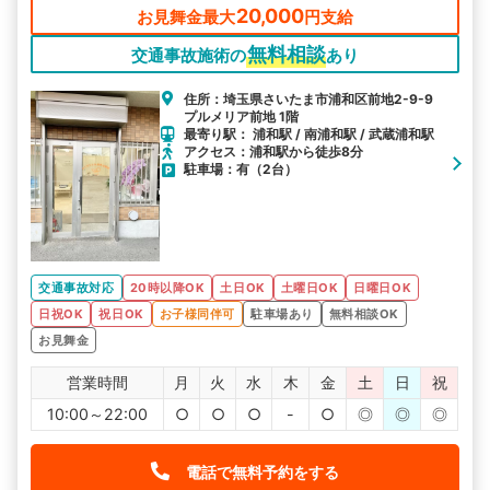
20,000
お見舞金最大
円支給
無料相談
交通事故施術の
あり
住所：埼玉県さいたま市浦和区前地2-9-9
プルメリア前地 1階
最寄り駅： 浦和駅 / 南浦和駅 / 武蔵浦和駅
アクセス：浦和駅から徒歩8分
駐車場：有（2台）
交通事故対応
20時以降OK
土日OK
土曜日OK
日曜日OK
日祝OK
祝日OK
お子様同伴可
駐車場あり
無料相談OK
お見舞金
営業時間
月
火
水
木
金
土
日
祝
10:00～22:00
○
○
○
-
○
◎
◎
◎
電話で無料予約をする