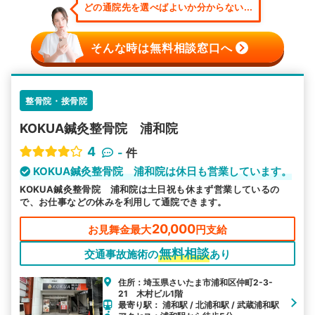
どの通院先を選べばよいか分からない...
そんな時は無料相談窓口へ
整骨院・接骨院
KOKUA鍼灸整骨院 浦和院
4
-
件
KOKUA鍼灸整骨院 浦和院は休日も営業しています。
KOKUA鍼灸整骨院 浦和院は土日祝も休まず営業しているの
で、お仕事などの休みを利用して通院できます。
20,000
お見舞金最大
円支給
無料相談
交通事故施術の
あり
住所：埼玉県さいたま市浦和区仲町2-3-
21 木村ビル1階
最寄り駅： 浦和駅 / 北浦和駅 / 武蔵浦和駅