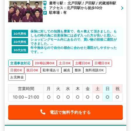
最寄り駅： 北戸田駅 / 戸田駅 / 武蔵浦和駅
アクセス：北戸田駅から徒歩10分
駐車場：有
保険に対しての知識も豊富で、色々教えて頂きました。も
30代男性
しもの時の為に任意保険には必ず入った方が良いと思いま
した。
ショッピングモール内にあるので、買い物の前後に通院が
30代男性
できました。
生活の延長で通院ができたのでストレスフリーでした。ア
年中無休なので自分の都合に合わせた通院がしやすかった
30代女性
クセスしやすい通院先を選ぶことが大事だと思いました。
です。
通院回数が多くなってもストレスを感じずに通院できまし
た。
交通事故対応
20時以降OK
土日OK
土曜日OK
日曜日OK
日祝OK
祝日OK
駐車場あり
鍼灸
整体
無料相談OK
お見舞金
営業時間
月
火
水
木
金
土
日
祝
10:00～21:00
○
○
○
○
○
○
○
○
電話で無料予約をする