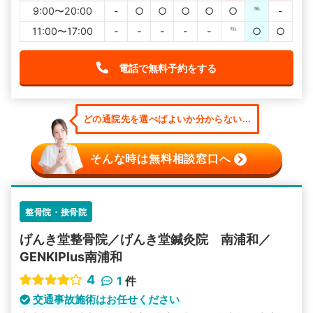
9:00〜20:00
-
○
○
○
○
○
℡
-
11:00〜17:00
-
-
-
-
-
℡
○
○
電話で無料予約をする
どの通院先を選べばよいか分からない...
そんな時は無料相談窓口へ
整骨院・接骨院
げんき堂整骨院／げんき堂鍼灸院 南浦和／
GENKIPlus南浦和
4
1
件
交通事故施術はお任せください