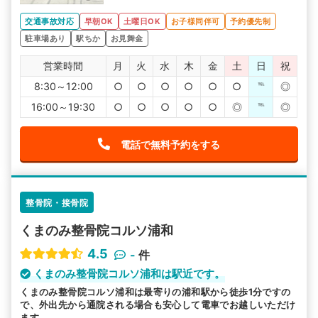
交通事故対応
早朝OK
土曜日OK
お子様同伴可
予約優先制
駐車場あり
駅ちか
お見舞金
営業時間
月
火
水
木
金
土
日
祝
8:30～12:00
○
○
○
○
○
○
℡
◎
16:00～19:30
○
○
○
○
○
◎
℡
◎
電話で無料予約をする
整骨院・接骨院
くまのみ整骨院コルソ浦和
4.5
-
件
くまのみ整骨院コルソ浦和は駅近です。
くまのみ整骨院コルソ浦和は最寄りの浦和駅から徒歩1分ですの
で、外出先から通院される場合も安心して電車でお越しいただけ
ます。