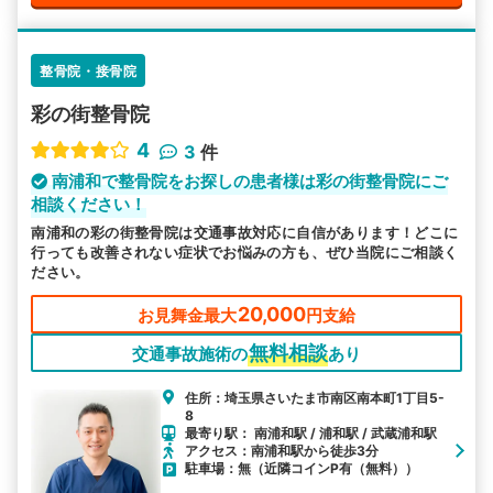
整骨院・接骨院
彩の街整骨院
4
3
件
南浦和で整骨院をお探しの患者様は彩の街整骨院にご
相談ください！
南浦和の彩の街整骨院は交通事故対応に自信があります！どこに
行っても改善されない症状でお悩みの方も、ぜひ当院にご相談く
ださい。
20,000
お見舞金最大
円支給
無料相談
交通事故施術の
あり
住所：埼玉県さいたま市南区南本町1丁目5-
8
最寄り駅： 南浦和駅 / 浦和駅 / 武蔵浦和駅
アクセス：南浦和駅から徒歩3分
駐車場：無（近隣コインP有（無料））