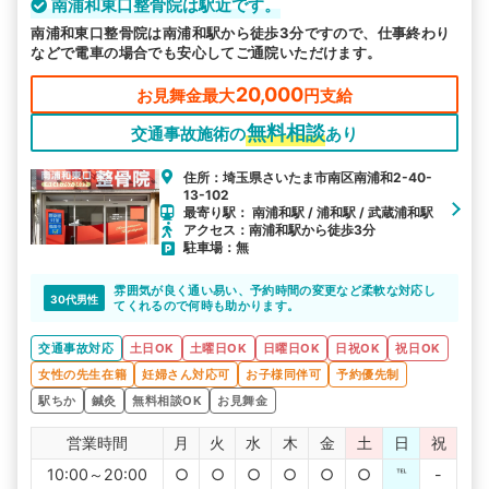
南浦和東口整骨院は駅近です。
南浦和東口整骨院は南浦和駅から徒歩3分ですので、仕事終わり
などで電車の場合でも安心してご通院いただけます。
20,000
お見舞金最大
円支給
無料相談
交通事故施術の
あり
住所：埼玉県さいたま市南区南浦和2-40-
13-102
最寄り駅： 南浦和駅 / 浦和駅 / 武蔵浦和駅
アクセス：南浦和駅から徒歩3分
駐車場：無
雰囲気が良く通い易い、予約時間の変更など柔軟な対応し
30代男性
てくれるので何時も助かります。
交通事故対応
土日OK
土曜日OK
日曜日OK
日祝OK
祝日OK
女性の先生在籍
妊婦さん対応可
お子様同伴可
予約優先制
駅ちか
鍼灸
無料相談OK
お見舞金
営業時間
月
火
水
木
金
土
日
祝
10:00～20:00
○
○
○
○
○
○
℡
-