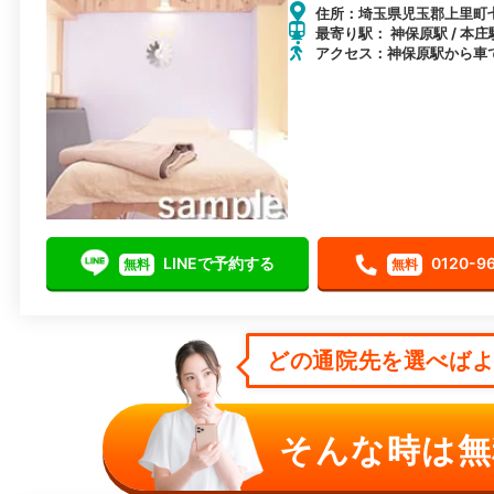
住所：埼玉県児玉郡上里町七
最寄り駅： 神保原駅 / 本庄駅
アクセス：神保原駅から車
LINEで予約する
0120-9
無料
無料
どの通院先を選べばよい
そんな時は無