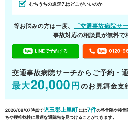
むちうちの通院先はどこがいいのか
等お悩みの方は一度、
「交通事故病院サ
事故対応の相談員が無料で
LINEで予約する
0120-9
無料
無料
交通事故病院サーチから
ご予約・
20,000
最大
円
のお見舞金支
児玉郡上里町
7件
2026/08/07時点で
には
の整骨院や接骨
ちや腰椎捻挫に最適な通院先を見つけることができます。