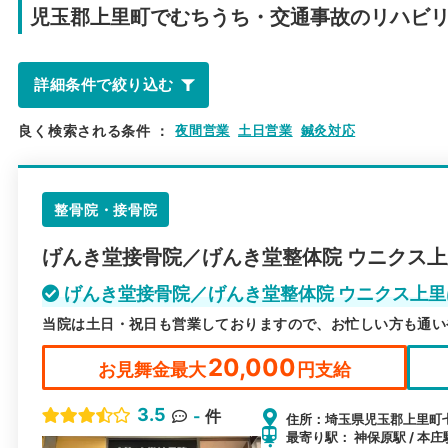
児玉郡上里町で
むちうち・交通事故のリハビ
詳細条件で絞り込む
良く検索される条件
：
夜間営業
土日営業
鍼灸対応
整骨院・接骨院
げんき堂接骨院／げんき堂整体院 ウニクス
げんき堂接骨院／げんき堂整体院 ウニクス上
当院は土日・祝日も営業しておりますので、お忙しい方も通い
20,000
お見舞金最大
円支給
3.5
-
件
住所：埼玉県児玉郡上里町七本
最寄り駅： 神保原駅 / 本庄駅