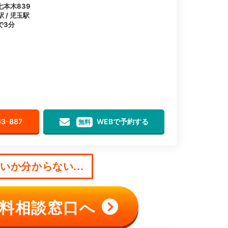
本木839
 / 児玉駅
で3分
63-887
WEBで予約する
無料
か分からない...
料相談窓口へ