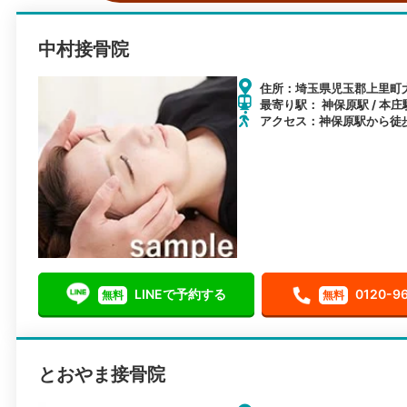
中村接骨院
住所：埼玉県児玉郡上里町大
最寄り駅： 神保原駅 / 本庄駅
アクセス：神保原駅から徒
LINEで予約する
0120-9
無料
無料
とおやま接骨院