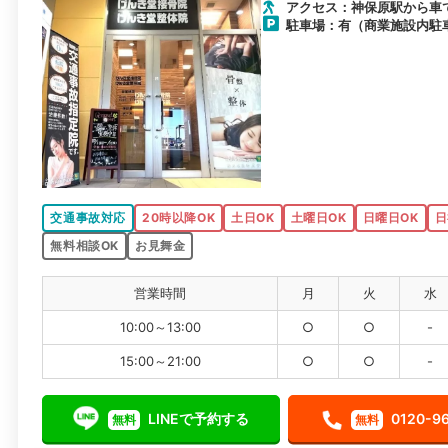
アクセス：神保原駅から車
駐車場：有（商業施設内駐
交通事故対応
20時以降OK
土日OK
土曜日OK
日曜日OK
日
無料相談OK
お見舞金
営業時間
月
火
水
10:00～13:00
○
○
-
15:00～21:00
○
○
-
LINEで予約する
0120-9
無料
無料