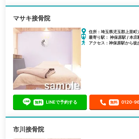
マサキ接骨院
住所：埼玉県児玉郡上里町大
最寄り駅： 神保原駅 / 本庄駅
アクセス：神保原駅から徒歩
LINEで予約する
0120-9
無料
無料
市川接骨院