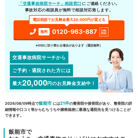
「交通事故病院サーチ」相談窓口
にご連絡ください。
事故対応の相談員が無料で相談対応致します。
電話相談でお見舞金最大20,000円が貰える
0120-963-887
24h
無料
対応
※050に切り替わる場合があります（通話無料）
交通事故病院サーチから
ご予約・通院された方には
20,000
最大
円
のお見舞金支給中！
飯能市
21件
2026/08/09時点で
には
の整骨院や接骨院があり、整骨院の詳
細情報や口コミ等からむちうちや腰椎捻挫に最適な通院先を見つけることが
できます。
飯能市で