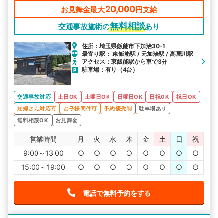
20,000
お見舞金最大
円支給
無料相談
交通事故施術の
あり
住所：埼玉県飯能市下加治30-1
最寄り駅： 東飯能駅 / 元加治駅 / 高麗川駅
アクセス：東飯能駅から車で3分
駐車場：有り（4台）
交通事故対応
土日OK
土曜日OK
日曜日OK
日祝OK
祝日OK
妊婦さん対応可
お子様同伴可
予約優先制
駐車場あり
無料相談OK
お見舞金
営業時間
月
火
水
木
金
土
日
祝
9:00～13:00
○
○
○
○
○
○
○
○
15:00～19:00
○
○
○
○
○
○
○
○
電話で無料予約をする