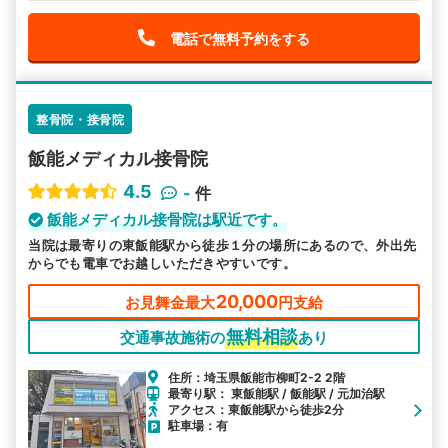
電話で無料予約をする
整骨院・接骨院
飯能メディカル接骨院
4.5
-
件
飯能メディカル接骨院は駅近です。
当院は最寄りの東飯能駅から徒歩１分の場所にあるので、外出先
からでも電車でお越しいただきやすいです。
20,000
お見舞金最大
円支給
無料相談
交通事故施術の
あり
住所：埼玉県飯能市柳町2-2 2階
最寄り駅： 東飯能駅 / 飯能駅 / 元加治駅
アクセス：東飯能駅から徒歩2分
駐車場：有