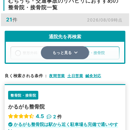
むちうち・交通事故のリハビリにおすすめの
整骨院・接骨院一覧
21
件
2026/08/09時点
通院先を再検索
整形外科
整骨院・接骨院
もっと見る
エリア
埼玉県
飯能市
良く検索される条件
：
夜間営業
土日営業
鍼灸対応
検索する
整骨院・接骨院
詳細条件で絞り込む
かるがも整骨院
その他の検索方法
4.5
2
件
駅から探す
院名から探す
かるがも整骨院は駅から近く駐車場も完備で通いやす