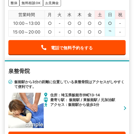
整体
無料相談OK
お見舞金
営業時間
月
火
水
木
金
土
日
祝
10:00～13:00
○
-
○
○
○
○
○
-
15:00～20:00
○
-
○
○
○
○
℡
-
電話で無料予約をする
泉整骨院
飯能駅から3分の距離に位置している泉整骨院はアクセスがしやすく
て便利です。
住所：埼玉県飯能市仲町13-14
最寄り駅： 飯能駅 / 東飯能駅 / 元加治駅
アクセス：飯能駅から徒歩3分