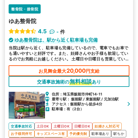
整骨院・接骨院
ゆあ整骨院
4.5
-
件
ゆあ整骨院は、駅から近く駐車場も完備
当院は駅から近く、駐車場も完備しているので、電車でもお車で
も通いやすいと好評です。また、妊婦さんやお子様も歓迎してい
るのでお気軽にお越しください。 土曜日や日曜日も営業してい
ますので、お忙しい方も安心してお越しいただけます。
20,000
お見舞金最大
円支給
無料相談
交通事故施術の
あり
住所：埼玉県飯能市仲町14-11
最寄り駅： 飯能駅 / 東飯能駅 / 元加治駅
アクセス：飯能駅から徒歩4分
駐車場：有（2台）
交通事故対応
土日OK
土曜日OK
日曜日OK
妊婦さん対応可
お子様同伴可
キッズスペース有
予約優先制
駐車場あり
駅ちか