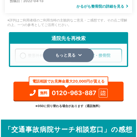
投稿日：2022-04-13
かるがも整骨院の詳細を見る
※評判はご利用者様のご利用当時の主観的なご意見・ご感想です。その点ご理解
の上、一つの参考としてご活用ください。
通院先を再検索
整形外科
整骨院・接骨院
もっと見る
エリア
埼玉県
飯能市
電話相談でお見舞金最大20,000円が貰える
検索する
0120-963-887
24h
無料
対応
詳細条件で絞り込む
※050に切り替わる場合があります（通話無料）
その他の検索方法
「交通事故病院サーチ相談窓口」の感想
駅から探す
院名から探す