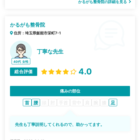
かるがも整骨院の詳細を見る
かるがも整骨院
住所：埼玉県飯能市栄町7-1
丁寧な先生
40代
女性
4.0
総合評価
痛みの部位
首
腰
頭
肘
手首
背中
肩
腕
膝
足
先生も丁寧説明してくれるので、助かってます。