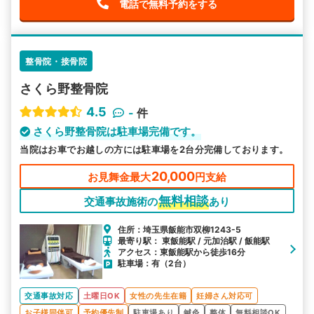
電話で無料予約をする
整骨院・接骨院
さくら野整骨院
4.5
-
件
さくら野整骨院は駐車場完備です。
当院はお車でお越しの方には駐車場を2台分完備しております。
20,000
お見舞金最大
円支給
無料相談
交通事故施術の
あり
住所：埼玉県飯能市双柳1243-5
最寄り駅： 東飯能駅 / 元加治駅 / 飯能駅
アクセス：東飯能駅から徒歩16分
駐車場：有（2台）
交通事故対応
土曜日OK
女性の先生在籍
妊婦さん対応可
お子様同伴可
予約優先制
駐車場あり
鍼灸
整体
無料相談OK