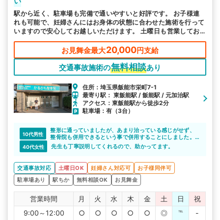
い
駅から近く、駐車場も完備で通いやすいと好評です。 お子様連
れも可能で、妊婦さんにはお身体の状態に合わせた施術を行って
いますので安心してお越しいただけます。 土曜日も営業してお
りますので、お忙しい方もお気軽にご利用ください。
20,000
お見舞金最大
円支給
無料相談
交通事故施術の
あり
住所：埼玉県飯能市栄町7-1
最寄り駅： 東飯能駅 / 飯能駅 / 元加治駅
アクセス：東飯能駅から徒歩2分
駐車場：有（3台）
整形に通っていましたが、あまり治っている感じがせず、
10代男性
整骨院も併用できるという事で併用することにしました。
整骨院では先生が親切に対応してもらえたので良かったで
先生も丁寧説明してくれるので、助かってます。
40代女性
す。体の方も回復してきたのを感じます。
交通事故対応
土曜日OK
妊婦さん対応可
お子様同伴可
駐車場あり
駅ちか
無料相談OK
お見舞金
営業時間
月
火
水
木
金
土
日
祝
9:00～12:00
○
○
○
○
○
◎
℡
-