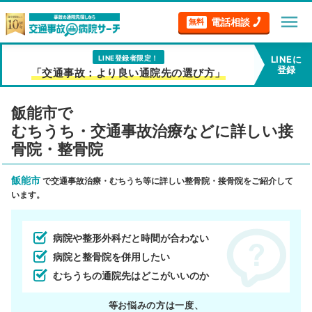
menu
電話相談
無料
LINE登録者限定！
LINEに
登録
「交通事故：より良い通院先の選び方」
飯能市で
むちうち・交通事故治療などに詳しい接
骨院・整骨院
飯能市
で交通事故治療・むちうち等に詳しい整骨院・接骨院をご紹介して
います。
病院や整形外科だと時間が合わない
病院と整骨院を併用したい
むちうちの通院先はどこがいいのか
等お悩みの方は一度、