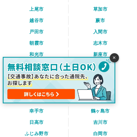
上尾市
草加市
越谷市
蕨市
戸田市
入間市
朝霞市
志木市
和光市
新座市
×
桶川市
久喜市
北本市
八潮市
富士見市
三郷市
蓮田市
坂戸市
幸手市
鶴ヶ島市
日高市
吉川市
ふじみ野市
白岡市