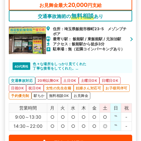
20,000
お見舞金最大
円支給
無料相談
交通事故施術の
あり
住所：埼玉県飯能市柳町23-5 メゾンプチ
ボア
最寄り駅： 飯能駅 / 東飯能駅 / 元加治駅
アクセス：飯能駅から徒歩3分
駐車場：無（近隣コインパーキングあり）
色々な場所をしっかり見てくれた
40代男性
丁寧な接客をしてくれた。
まだ通院中たがいろんな相談に乗ってくれた
交通事故対応
20時以降OK
土日OK
土曜日OK
日曜日OK
日祝OK
祝日OK
女性の先生在籍
妊婦さん対応可
お子様同伴可
予約優先制
駅ちか
無料相談OK
お見舞金
営業時間
月
火
水
木
金
土
日
祝
9:00～13:30
○
○
○
○
○
○
℡
-
14:30～22:00
○
○
○
○
○
◎
℡
-