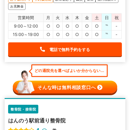
お見舞金
営業時間
月
火
水
木
金
土
日
祝
9:00～12:00
○
○
○
○
○
○
℡
-
15:00～19:00
○
○
○
○
○
○
℡
-
電話で無料予約をする
どの通院先を選べばよいか分からない...
そんな時は無料相談窓口へ
整骨院・接骨院
はんのう駅前通り整骨院