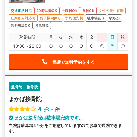
交通事故対応
20時以降OK
土曜日OK
祝日OK
女性の先生在籍
妊婦さん対応可
お子様同伴可
予約優先制
駐車場あり
駅ちか
無料相談OK
お見舞金
営業時間
月
火
水
木
金
土
日
祝
10:00～22:00
○
○
○
○
○
◎
℡
◎
電話で無料予約をする
整骨院・接骨院
まかば接骨院
4
-
件
まかば接骨院は駐車場完備です。
当院は駐車場4台分をご用意していますのでお車で通院できま
す。