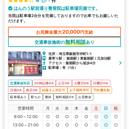
4
-
件
はんのう駅前通り整骨院は駐車場完備です。
当院は駐車場2台分を完備しておりますのでお車でもお越しいた
だけます。
20,000
お見舞金最大
円支給
無料相談
交通事故施術の
あり
住所：埼玉県飯能市仲町1-1
最寄り駅： 飯能駅 / 東飯能駅 / 元加治駅
アクセス：飯能駅から徒歩4分
駐車場：有（1台）
交通事故対応
20時以降OK
土日OK
土曜日OK
日曜日OK
日祝OK
祝日OK
妊婦さん対応可
お子様同伴可
予約優先制
駐車場あり
駅ちか
整体
無料相談OK
お見舞金
営業時間
月
火
水
木
金
土
日
祝
9:00～12:00
○
○
○
○
○
◎
◎
◎
13:00～21:00
○
○
○
○
○
◎
◎
◎