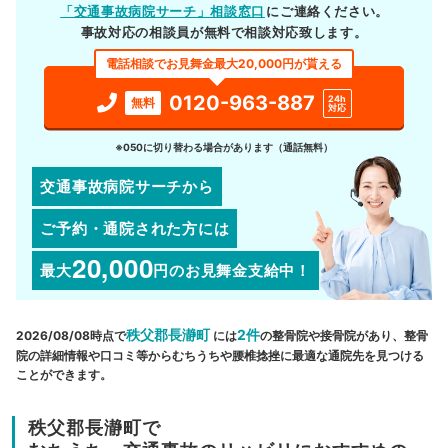
「交通事故病院サーチ」相談窓口
にご連絡ください。
事故対応の相談員が無料で相談対応致します。
電話相談でお見舞金最大20,000円が貰える
0120-963-887
24h
無料
対応
※050に切り替わる場合があります（通話無料）
交通事故病院サーチから
ご予約・通院された方には
20,000
最大
円
のお見舞金支給中！
秩父郡長瀞町
2件
2026/08/08時点で
には
の整骨院や接骨院があり、整骨
院の詳細情報や口コミ等からむちうちや腰椎捻挫に最適な通院先を見つける
ことができます。
秩父郡長瀞町で