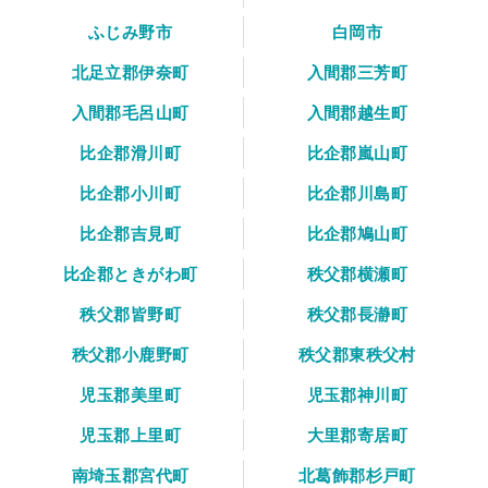
ふじみ野市
白岡市
北足立郡伊奈町
入間郡三芳町
入間郡毛呂山町
入間郡越生町
比企郡滑川町
比企郡嵐山町
比企郡小川町
比企郡川島町
比企郡吉見町
比企郡鳩山町
比企郡ときがわ町
秩父郡横瀬町
秩父郡皆野町
秩父郡長瀞町
秩父郡小鹿野町
秩父郡東秩父村
児玉郡美里町
児玉郡神川町
児玉郡上里町
大里郡寄居町
南埼玉郡宮代町
北葛飾郡杉戸町