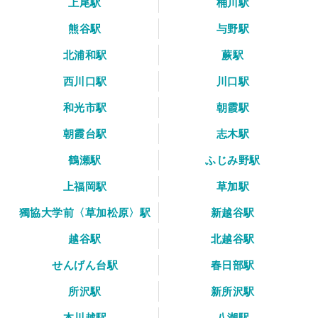
上尾駅
桶川駅
熊谷駅
与野駅
北浦和駅
蕨駅
西川口駅
川口駅
和光市駅
朝霞駅
朝霞台駅
志木駅
鶴瀬駅
ふじみ野駅
上福岡駅
草加駅
獨協大学前〈草加松原〉駅
新越谷駅
越谷駅
北越谷駅
せんげん台駅
春日部駅
所沢駅
新所沢駅
本川越駅
八潮駅