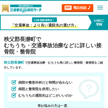
menu
電話相談
無料
LINE登録者限定！
LINEに
登録
「交通事故：より良い通院先の選び方」
秩父郡長瀞町で
むちうち・交通事故治療などに詳しい接
骨院・整骨院
秩父郡長瀞町
で交通事故治療・むちうち等に詳しい整骨院・接骨院をご紹
介しています。
病院や整形外科だと時間が合わない
病院と整骨院を併用したい
むちうちの通院先はどこがいいのか
等お悩みの方は一度、