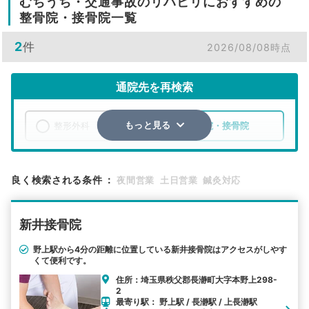
むちうち・交通事故のリハビリにおすすめの
整骨院・接骨院一覧
2
件
2026/08/08時点
通院先を再検索
整形外科
整骨院・接骨院
もっと見る
エリア
埼玉県
秩父郡長瀞町
良く検索される条件
：
夜間営業
土日営業
鍼灸対応
検索する
新井接骨院
詳細条件で絞り込む
野上駅から4分の距離に位置している新井接骨院はアクセスがしやす
くて便利です。
その他の検索方法
住所：埼玉県秩父郡長瀞町大字本野上298-
駅から探す
院名から探す
2
最寄り駅： 野上駅 / 長瀞駅 / 上長瀞駅