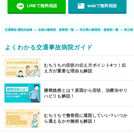
featured_play_list
LINEで無料相談
webで無料相談
交通事故 通院先検索
全国の整骨院・接骨院一覧
埼玉県の整骨院・接骨院一覧
秩父郡
よくわかる交通事故病院ガイド
むちうちの症状の伝え方ポイント4つ！伝
え方が重要な理由も解説
腰椎捻挫とは？原因から症状、治療法やリ
ハビリも解説！
むちうちで整骨院に通院していい？いつか
ら通えるかや施術も解説！