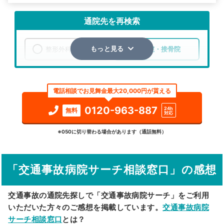
通院先を再検索
整形外科
整骨院・接骨院
もっと見る
エリア
埼玉県
秩父郡長瀞町
電話相談でお見舞金最大20,000円が貰える
検索する
0120-963-887
24h
無料
対応
詳細条件で絞り込む
※050に切り替わる場合があります（通話無料）
その他の検索方法
「交通事故病院サーチ相談窓口」の感想
駅から探す
院名から探す
交通事故の通院先探しで「交通事故病院サーチ」をご利用
いただいた方々のご感想を掲載しています。
交通事故病院
サーチ相談窓口
とは？