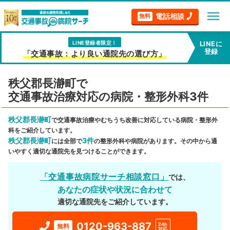
menu
電話相談
無料
LINE登録者限定！
LINEに
登録
「交通事故：より良い通院先の選び方」
秩父郡長瀞町で
交通事故治療対応の病院・整形外科3件
秩父郡長瀞町
で交通事故治療やむちうち改善に対応している病院・整形外
科をご紹介しています。
秩父郡長瀞町
3件
には全部で
の整形外科や病院があります。その中から通
いやすく適切な通院先を見つけることができます。
「交通事故病院サーチ相談窓口」
では、
あなたの症状や状況に合わせて
適切な通院先をご紹介しています。
0120-963-887
24h
無料
対応