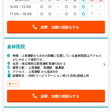
9:00～12:00
○
○
-
○
○
○
℡
-
17:00～19:00
○
○
-
○
○
○
℡
-
診断、治療の相談をする
倉林医院
特徴：上長瀞駅から5分の距離に位置している倉林医院はアクセス
がしやすくて便利です。
住所：埼玉県秩父郡長瀞町長瀞1355-2
最寄り駅： 上長瀞駅 長瀞駅 親鼻駅
アクセス： 上長瀞駅 から徒歩5分
診療科目： 内科/リハビリテーション科/小児科/産婦人科
駅チカ
診断、治療の相談をする