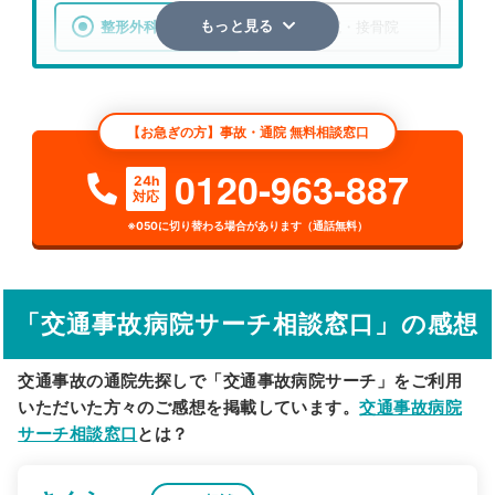
整形外科
整骨院・接骨院
もっと見る
エリア
埼玉県
秩父郡長瀞町
【お急ぎの方】事故・通院 無料相談窓口
検索する
0120-963-887
24h
対応
詳細条件で絞り込む
※050に切り替わる場合があります（通話無料）
その他の検索方法
駅から探す
院名から探す
「交通事故病院サーチ相談窓口」の感想
交通事故の通院先探しで「交通事故病院サーチ」をご利用
いただいた方々のご感想を掲載しています。
交通事故病院
サーチ相談窓口
とは？