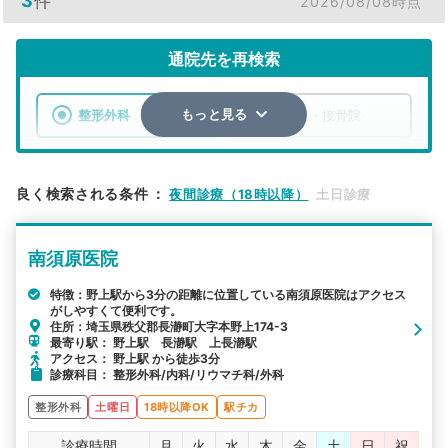
3
件
2026/08/08時点
通院先を再検索
整形外科
整骨院・接骨院
もっと見る
エリア
埼玉県
秩父郡長瀞町
良く検索される条件
：
夜間診療（18時以降）
土日診療
検索する
南須原医院
詳細条件で絞り込む
特徴：野上駅から3分の距離に位置している南須原医院はアクセス
がしやすくて便利です。
その他の検索方法
住所：埼玉県秩父郡長瀞町大字本野上174-3
最寄り駅： 野上駅 長瀞駅 上長瀞駅
駅から探す
院名から探す
アクセス： 野上駅 から徒歩3分
診療科目： 整形外科/内科/リウマチ科/外科
整形外科
土曜日
18時以降OK
駅チカ
診療時間
月
火
水
木
金
土
日
祝