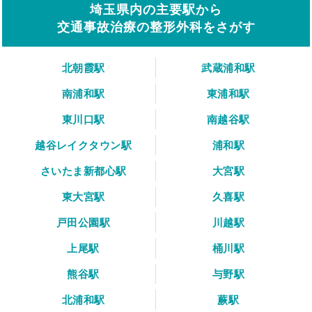
埼玉県内の主要駅から
交通事故治療の整形外科をさがす
北朝霞駅
武蔵浦和駅
南浦和駅
東浦和駅
東川口駅
南越谷駅
越谷レイクタウン駅
浦和駅
さいたま新都心駅
大宮駅
東大宮駅
久喜駅
戸田公園駅
川越駅
上尾駅
桶川駅
熊谷駅
与野駅
北浦和駅
蕨駅