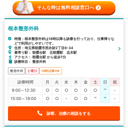
そんな時は無料相談窓口へ
根本整形外科
特徴：根本整形外科は18時以降も診療を行っており、仕事帰りな
どで利用がしやすいです。
住所：埼玉県朝霞市西弁財2丁目6-34
最寄り駅： 朝霞台駅 北朝霞駅 志木駅
アクセス： 朝霞台駅 から徒歩7分
診療科目： 整形外科
整形外科
土曜日
18時以降OK
診療時間
月
火
水
木
金
土
日
祝
9:00～12:30
○
○
○
○
○
○
℡
-
15:00～19:00
○
○
-
○
○
℡
℡
-
診断、治療の相談をする