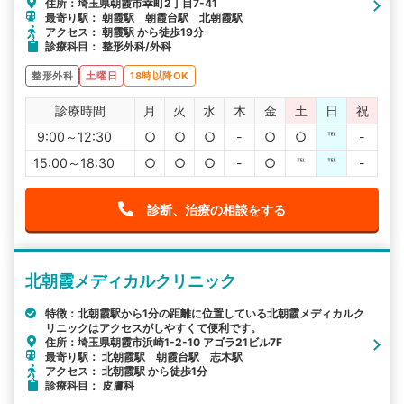
住所：埼玉県朝霞市幸町2丁目7-41
最寄り駅： 朝霞駅 朝霞台駅 北朝霞駅
アクセス： 朝霞駅 から徒歩19分
診療科目： 整形外科/外科
整形外科
土曜日
18時以降OK
診療時間
月
火
水
木
金
土
日
祝
9:00～12:30
○
○
○
-
○
○
℡
-
15:00～18:30
○
○
○
-
○
℡
℡
-
診断、治療の相談をする
北朝霞メディカルクリニック
特徴：北朝霞駅から1分の距離に位置している北朝霞メディカルク
リニックはアクセスがしやすくて便利です。
住所：埼玉県朝霞市浜崎1-2-10 アゴラ21ビル7F
最寄り駅： 北朝霞駅 朝霞台駅 志木駅
アクセス： 北朝霞駅 から徒歩1分
診療科目： 皮膚科