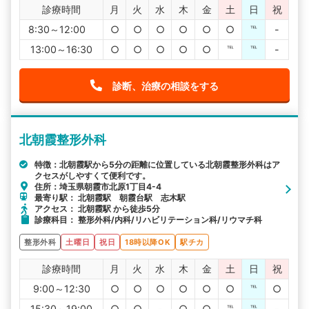
診療時間
月
火
水
木
金
土
日
祝
8:30～12:00
○
○
○
○
○
○
℡
-
13:00～16:30
○
○
○
○
○
℡
℡
-
診断、治療の相談をする
北朝霞整形外科
特徴：北朝霞駅から5分の距離に位置している北朝霞整形外科はア
クセスがしやすくて便利です。
住所：埼玉県朝霞市北原1丁目4-4
最寄り駅： 北朝霞駅 朝霞台駅 志木駅
アクセス： 北朝霞駅 から徒歩5分
診療科目： 整形外科/内科/リハビリテーション科/リウマチ科
整形外科
土曜日
祝日
18時以降OK
駅チカ
診療時間
月
火
水
木
金
土
日
祝
9:00～12:30
○
○
○
○
○
○
℡
○
15:30～19:00
○
○
-
○
○
℡
℡
-