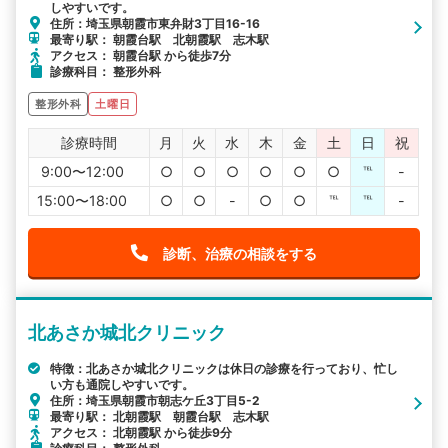
しやすいです。
住所：埼玉県朝霞市東弁財3丁目16-16
最寄り駅： 朝霞台駅 北朝霞駅 志木駅
アクセス： 朝霞台駅 から徒歩7分
診療科目： 整形外科
整形外科
土曜日
診療時間
月
火
水
木
金
土
日
祝
9:00〜12:00
○
○
○
○
○
○
℡
-
15:00〜18:00
○
○
-
○
○
℡
℡
-
診断、治療の相談をする
北あさか城北クリニック
特徴：北あさか城北クリニックは休日の診療を行っており、忙し
い方も通院しやすいです。
住所：埼玉県朝霞市朝志ケ丘3丁目5-2
最寄り駅： 北朝霞駅 朝霞台駅 志木駅
アクセス： 北朝霞駅 から徒歩9分