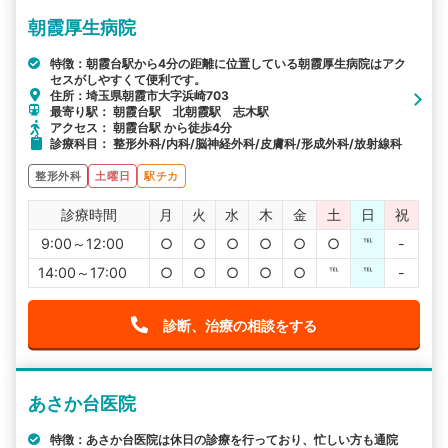
朝霞厚生病院
特徴：朝霞台駅から4分の距離に位置している朝霞厚生病院はアク
セスがしやすくて便利です。
住所：埼玉県朝霞市大字浜崎703
最寄り駅： 朝霞台駅 北朝霞駅 志木駅
アクセス： 朝霞台駅 から徒歩4分
診療科目： 整形外科/内科/脳神経外科/皮膚科/形成外科/放射線科
整形外科
土曜日
駅チカ
診療時間
月
火
水
木
金
土
日
祝
9:00～12:00
○
○
○
○
○
○
℡
-
14:00～17:00
○
○
○
○
○
℡
℡
-
診断、治療の相談をする
あさか台医院
特徴：あさか台医院は休日の診療を行っており、忙しい方も通院