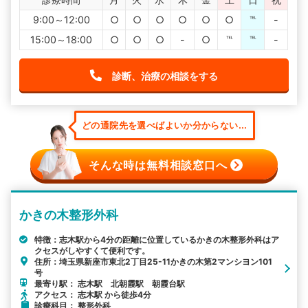
9:00～12:00
○
○
○
○
○
○
℡
-
15:00～18:00
○
○
○
-
○
℡
℡
-
診断、治療の相談をする
どの通院先を選べばよいか分からない...
そんな時は無料相談窓口へ
かきの木整形外科
特徴：志木駅から4分の距離に位置しているかきの木整形外科はア
クセスがしやすくて便利です。
住所：埼玉県新座市東北2丁目25-11かきの木第2マンシヨン101
号
最寄り駅： 志木駅 北朝霞駅 朝霞台駅
アクセス： 志木駅 から徒歩4分
診療科目： 整形外科