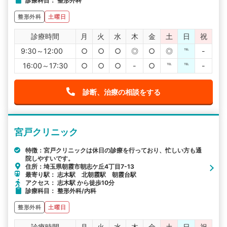
診療科目： 整形外科
整形外科
土曜日
診療時間
月
火
水
木
金
土
日
祝
9:30～12:00
○
○
○
◎
○
◎
℡
-
16:00～17:30
○
○
○
-
○
℡
℡
-
診断、治療の相談をする
宮戸クリニック
特徴：宮戸クリニックは休日の診療を行っており、忙しい方も通
院しやすいです。
住所：埼玉県朝霞市朝志ケ丘4丁目7-13
最寄り駅： 志木駅 北朝霞駅 朝霞台駅
アクセス： 志木駅 から徒歩10分
診療科目： 整形外科/内科
整形外科
土曜日
診療時間
月
火
水
木
金
土
日
祝