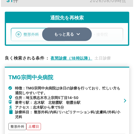
31
件
2026/08/09時点
通院先を再検索
整形外科
整骨院・接骨院
もっと見る
エリア
埼玉県
朝霞市
良く検索される条件
：
夜間診療（18時以降）
土日診療
検索する
TMG宗岡中央病院
詳細条件で絞り込む
特徴：TMG宗岡中央病院は休日の診療を行っており、忙しい方も
通院しやすいです。
その他の検索方法
住所：埼玉県志木市上宗岡5丁目14-50
最寄り駅： 志木駅 北朝霞駅 朝霞台駅
駅から探す
院名から探す
アクセス：志木駅から車で5分
診療科目： 整形外科/内科/リハビリテーション科/皮膚科/外科/小
児科
整形外科
土曜日