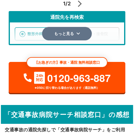
1/2
通院先を再検索
整形外科
整骨院・接骨院
もっと見る
エリア
埼玉県
朝霞市
【お急ぎの方】事故・通院 無料相談窓口
検索する
0120-963-887
24h
対応
詳細条件で絞り込む
※050に切り替わる場合があります（通話無料）
その他の検索方法
駅から探す
院名から探す
「交通事故病院サーチ相談窓口」の感想
交通事故の通院先探しで「交通事故病院サーチ」をご利用