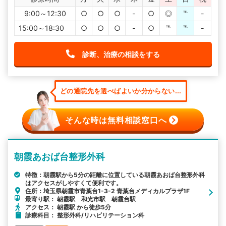
9:00～12:30
○
○
○
-
○
◎
℡
-
15:00～18:30
○
○
○
-
○
℡
℡
-
診断、治療の相談をする
どの通院先を選べばよいか分からない...
そんな時は無料相談窓口へ
朝霞あおば台整形外科
特徴：朝霞駅から5分の距離に位置している朝霞あおば台整形外科
はアクセスがしやすくて便利です。
住所：埼玉県朝霞市青葉台1-3-2 青葉台メディカルプラザ1F
最寄り駅： 朝霞駅 和光市駅 朝霞台駅
アクセス： 朝霞駅 から徒歩5分
診療科目： 整形外科/リハビリテーション科