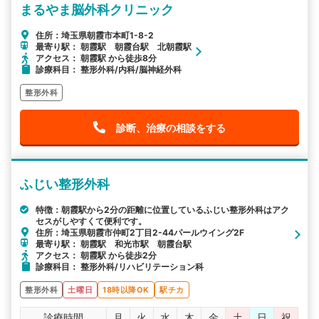
まるやま脳外科クリニック
住所：埼玉県朝霞市本町1-8-2
最寄り駅： 朝霞駅 朝霞台駅 北朝霞駅
アクセス： 朝霞駅 から徒歩8分
診療科目： 整形外科/内科/脳神経外科
整形外科
診断、治療の相談をする
ふじい整形外科
特徴：朝霞駅から2分の距離に位置しているふじい整形外科はアク
セスがしやすくて便利です。
住所：埼玉県朝霞市仲町2丁目2-44パールウイング2F
最寄り駅： 朝霞駅 和光市駅 朝霞台駅
アクセス： 朝霞駅 から徒歩2分
診療科目： 整形外科/リハビリテーション科
整形外科
土曜日
18時以降OK
駅チカ
診療時間
月
火
水
木
金
土
日
祝