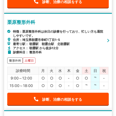
診断、治療の相談をする
栗原整形外科
特徴：栗原整形外科は休日の診療を行っており、忙しい方も通院
しやすいです。
住所：埼玉県朝霞市幸町1丁目1-5
最寄り駅： 朝霞駅 朝霞台駅 北朝霞駅
アクセス： 朝霞駅 から徒歩12分
診療科目： 整形外科
整形外科
土曜日
診療時間
月
火
水
木
金
土
日
祝
9:00～12:00
○
○
○
-
○
○
℡
-
15:00～18:00
○
○
○
-
○
℡
℡
-
診断、治療の相談をする