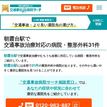
menu
電話相談
無料
LINE登録者限定！
LINEに
登録
「交通事故：より良い通院先の選び方」
朝霞台駅で
交通事故治療対応の病院・整形外科31件
朝霞台駅
で交通事故治療やむちうち改善に対応している病院・整形外科を
ご紹介しています。
朝霞台駅
31件
には全部で
の整形外科や病院があります。その中から通いや
すく適切な通院先を見つけることができます。
「交通事故病院サーチ相談窓口」
では、
あなたの症状や状況に合わせて
適切な通院先をご紹介しています。
0120-963-887
24h
無料
対応