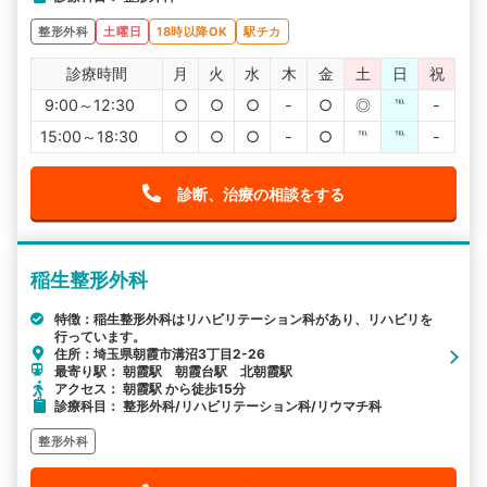
整形外科
土曜日
18時以降OK
駅チカ
診療時間
月
火
水
木
金
土
日
祝
9:00～12:30
○
○
○
-
○
◎
℡
-
15:00～18:30
○
○
○
-
○
℡
℡
-
診断、治療の相談をする
稲生整形外科
特徴：稲生整形外科はリハビリテーション科があり、リハビリを
行っています。
住所：埼玉県朝霞市溝沼3丁目2-26
最寄り駅： 朝霞駅 朝霞台駅 北朝霞駅
アクセス： 朝霞駅 から徒歩15分
診療科目： 整形外科/リハビリテーション科/リウマチ科
整形外科