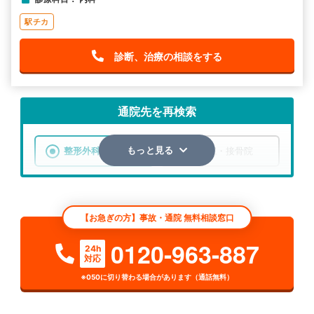
駅チカ
診断、治療の相談をする
通院先を再検索
整形外科
整骨院・接骨院
もっと見る
エリア
埼玉県
羽生市
【お急ぎの方】事故・通院 無料相談窓口
検索する
0120-963-887
24h
対応
詳細条件で絞り込む
※050に切り替わる場合があります（通話無料）
その他の検索方法