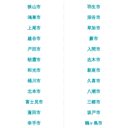
狭山市
羽生市
鴻巣市
深谷市
上尾市
草加市
越谷市
蕨市
戸田市
入間市
朝霞市
志木市
和光市
新座市
桶川市
久喜市
北本市
八潮市
富士見市
三郷市
蓮田市
坂戸市
幸手市
鶴ヶ島市