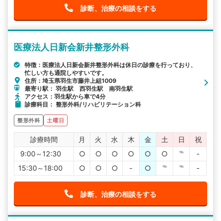
診断、治療の相談をする
医療法人日新会新井整形外科
特徴：医療法人日新会新井整形外科は休日の診療を行っており、
忙しい方も通院しやすいです。
住所：埼玉県羽生市藤井上組1009
最寄り駅： 羽生駅 西羽生駅 南羽生駅
アクセス：羽生駅から車で4分
診療科目： 整形外科/リハビリテーション科
整形外科
土曜日
診療時間
月
火
水
木
金
土
日
祝
9:00～12:30
○
○
○
○
○
○
℡
-
15:30～18:00
○
○
○
-
○
℡
℡
-
診断、治療の相談をする