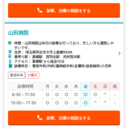
診断、治療の相談をする
山田病院
特徴：山田病院は休日の診療を行っており、忙しい方も通院しや
すいです。
住所： 埼玉県羽生市大字上新郷5939
最寄り駅： 新郷駅 西羽生駅 武州荒木駅
アクセス： 新郷駅 から徒歩12分
診療科目： 整形外科/内科/脳神経外科/皮膚科/放射線科/小児科
整形外科
土曜日
診療時間
月
火
水
木
金
土
日
祝
8:30～11:30
○
○
○
○
○
○
℡
-
15:00～17:30
○
○
○
○
○
℡
℡
-
診断、治療の相談をする