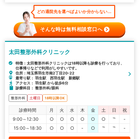
どの通院先を選べばよいか分からない...
そんな時は無料相談窓口へ
太田整形外科クリニック
特徴：太田整形外科クリニックは18時以降も診療を行っており、
仕事帰りなどで利用がしやすいです。
住所：埼玉県羽生市南2丁目20-22
最寄り駅： 羽生駅 西羽生駅 新郷駅
アクセス： 羽生駅 から徒歩6分
診療科目： 整形外科/眼科
整形外科
土曜日
18時以降OK
診療時間
月
火
水
木
金
土
日
祝
9:00～12:30
○
○
○
○
○
○
℡
-
15:00～18:30
○
○
○
-
○
℡
℡
-