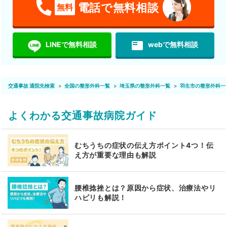
電話で無料相談
無料
featured_play_list
LINEで無料相談
webで無料相談
交通事故 通院先検索
全国の整形外科一覧
埼玉県の整形外科一覧
羽生市の整形外科一
よくわかる交通事故病院ガイド
むちうちの症状の伝え方ポイント4つ！伝
え方が重要な理由も解説
腰椎捻挫とは？原因から症状、治療法やリ
ハビリも解説！