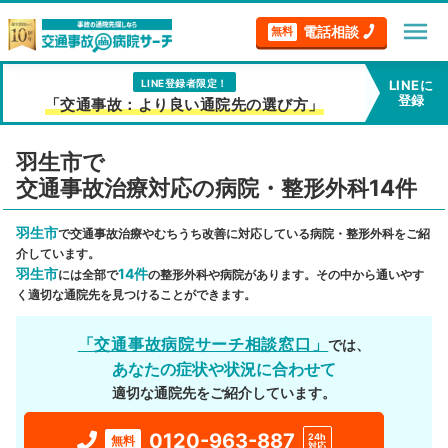
menu
電話相談
無料
LINE登録者限定！
LINEに
登録
「交通事故：より良い通院先の選び方」
羽生市で
交通事故治療対応の病院・整形外科14件
羽生市
で交通事故治療やむちうち改善に対応している病院・整形外科をご紹
介しています。
羽生市
14件
には全部で
の整形外科や病院があります。その中から通いやす
く適切な通院先を見つけることができます。
「交通事故病院サーチ相談窓口」
では、
あなたの症状や状況に合わせて
適切な通院先をご紹介しています。
0120-963-887
24h
無料
対応