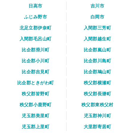
日高市
吉川市
ふじみ野市
白岡市
北足立郡伊奈町
入間郡三芳町
入間郡毛呂山町
入間郡越生町
比企郡滑川町
比企郡嵐山町
比企郡小川町
比企郡川島町
比企郡吉見町
比企郡鳩山町
比企郡ときがわ町
秩父郡横瀬町
秩父郡皆野町
秩父郡長瀞町
秩父郡小鹿野町
秩父郡東秩父村
児玉郡美里町
児玉郡神川町
児玉郡上里町
大里郡寄居町