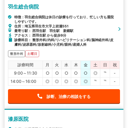
羽生総合病院
特徴：羽生総合病院は休日の診療を行っており、忙しい方も通院
しやすいです。
住所：埼玉県羽生市大字上岩瀬551
最寄り駅： 西羽生駅 羽生駅 新郷駅
アクセス： 西羽生駅 から徒歩9分
診療科目： 整形外科/内科/リハビリテーション科/脳神経外科/皮
膚科/泌尿器科/放射線科/小児科/眼科/産婦人科
整形外科
土曜日
診療時間
月
火
水
木
金
土
日
祝
9:00～11:30
○
○
○
○
○
◎
℡
-
14:00～16:00
◎
◎
◎
◎
◎
℡
℡
-
診断、治療の相談をする
漆原医院