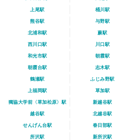
上尾駅
桶川駅
熊谷駅
与野駅
北浦和駅
蕨駅
西川口駅
川口駅
和光市駅
朝霞駅
朝霞台駅
志木駅
鶴瀬駅
ふじみ野駅
上福岡駅
草加駅
獨協大学前〈草加松原〉駅
新越谷駅
越谷駅
北越谷駅
せんげん台駅
春日部駅
所沢駅
新所沢駅