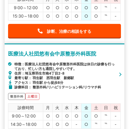
9:00～12:00
○
○
○
○
○
○
℡
-
15:30～18:00
○
○
○
○
○
○
℡
-
診断、治療の相談をする
医療法人社団悠有会中原整形外科医院
特徴：医療法人社団悠有会中原整形外科医院は休日の診療を行っ
ており、忙しい方も通院しやすいです。
住所：埼玉県羽生市南4丁目2-8
最寄り駅： 羽生駅 西羽生駅 新郷駅
アクセス： 羽生駅 から徒歩8分
診療科目： 整形外科/リハビリテーション科/リウマチ科
整形外科
土曜日
診療時間
月
火
水
木
金
土
日
祝
9:00～12:00
○
○
○
○
○
○
℡
-
14:30～18:00
○
○
○
-
○
℡
℡
-