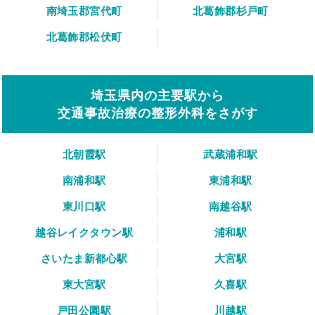
南埼玉郡宮代町
北葛飾郡杉戸町
北葛飾郡松伏町
埼玉県内の主要駅から
交通事故治療の整形外科をさがす
北朝霞駅
武蔵浦和駅
南浦和駅
東浦和駅
東川口駅
南越谷駅
越谷レイクタウン駅
浦和駅
さいたま新都心駅
大宮駅
東大宮駅
久喜駅
戸田公園駅
川越駅