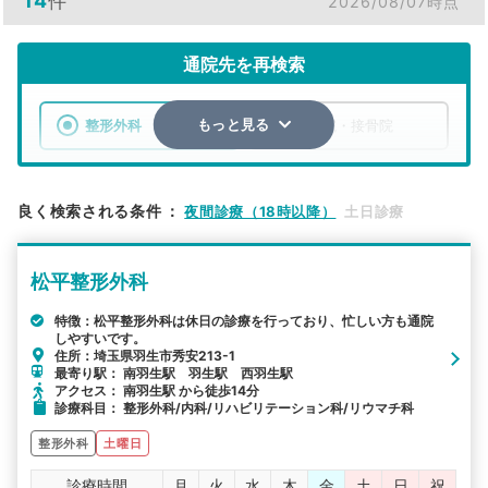
14
件
2026/08/07時点
通院先を再検索
整形外科
整骨院・接骨院
もっと見る
エリア
埼玉県
羽生市
良く検索される条件
：
夜間診療（18時以降）
土日診療
検索する
松平整形外科
詳細条件で絞り込む
特徴：松平整形外科は休日の診療を行っており、忙しい方も通院
しやすいです。
その他の検索方法
住所：埼玉県羽生市秀安213-1
最寄り駅： 南羽生駅 羽生駅 西羽生駅
駅から探す
院名から探す
アクセス： 南羽生駅 から徒歩14分
診療科目： 整形外科/内科/リハビリテーション科/リウマチ科
整形外科
土曜日
診療時間
月
火
水
木
金
土
日
祝