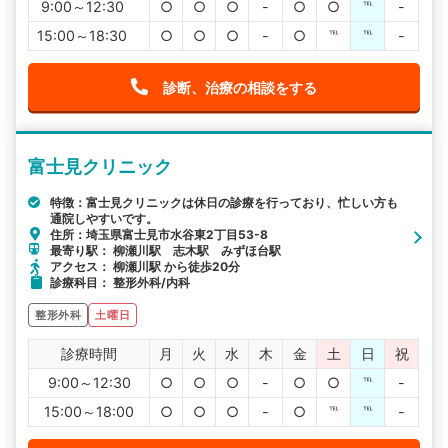
9:00～12:30
○
○
○
-
○
○
℡
-
15:00～18:30
○
○
○
-
○
℡
℡
-
診断、治療の相談をする
富士見クリニック
特徴：富士見クリニックは休日の診療を行っており、忙しい方も
通院しやすいです。
住所：埼玉県富士見市水谷東2丁目53-8
最寄り駅： 柳瀬川駅 志木駅 みずほ台駅
アクセス： 柳瀬川駅 から徒歩20分
診療科目： 整形外科/内科
整形外科
土曜日
診療時間
月
火
水
木
金
土
日
祝
9:00～12:30
○
○
○
-
○
○
℡
-
15:00～18:00
○
○
○
-
○
℡
℡
-