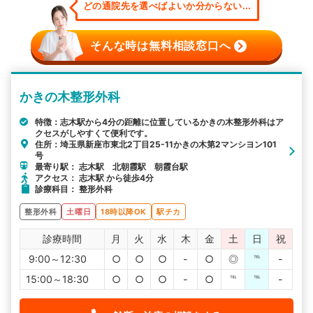
どの通院先を選べばよいか分からない...
そんな時は無料相談窓口へ
かきの木整形外科
特徴：志木駅から4分の距離に位置しているかきの木整形外科はア
クセスがしやすくて便利です。
住所：埼玉県新座市東北2丁目25-11かきの木第2マンシヨン101
号
最寄り駅： 志木駅 北朝霞駅 朝霞台駅
アクセス： 志木駅 から徒歩4分
診療科目： 整形外科
整形外科
土曜日
18時以降OK
駅チカ
診療時間
月
火
水
木
金
土
日
祝
9:00～12:30
○
○
○
-
○
◎
℡
-
15:00～18:30
○
○
○
-
○
℡
℡
-