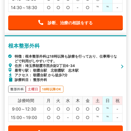
14:30～18:30
○
○
○
-
○
℡
℡
-
診断、治療の相談をする
根本整形外科
特徴：根本整形外科は18時以降も診療を行っており、仕事帰りな
どで利用がしやすいです。
住所：埼玉県朝霞市西弁財2丁目6-34
最寄り駅： 朝霞台駅 北朝霞駅 志木駅
アクセス： 朝霞台駅 から徒歩7分
診療科目： 整形外科
整形外科
土曜日
18時以降OK
診療時間
月
火
水
木
金
土
日
祝
9:00～12:30
○
○
○
○
○
○
℡
-
15:00～19:00
○
○
-
○
○
℡
℡
-