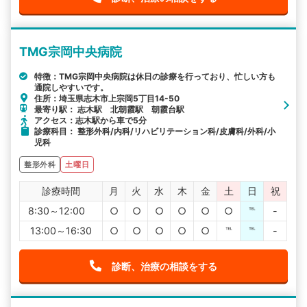
TMG宗岡中央病院
特徴：TMG宗岡中央病院は休日の診療を行っており、忙しい方も
通院しやすいです。
住所：埼玉県志木市上宗岡5丁目14-50
最寄り駅： 志木駅 北朝霞駅 朝霞台駅
アクセス：志木駅から車で5分
診療科目： 整形外科/内科/リハビリテーション科/皮膚科/外科/小
児科
整形外科
土曜日
診療時間
月
火
水
木
金
土
日
祝
8:30～12:00
○
○
○
○
○
○
℡
-
13:00～16:30
○
○
○
○
○
℡
℡
-
診断、治療の相談をする