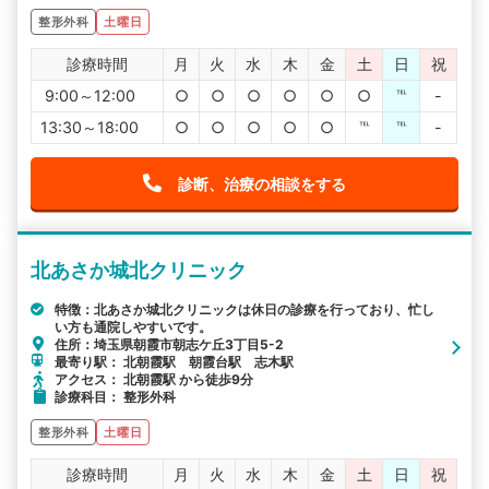
整形外科
土曜日
診療時間
月
火
水
木
金
土
日
祝
9:00～12:00
○
○
○
○
○
○
℡
-
13:30～18:00
○
○
○
○
○
℡
℡
-
診断、治療の相談をする
北あさか城北クリニック
特徴：北あさか城北クリニックは休日の診療を行っており、忙し
い方も通院しやすいです。
住所：埼玉県朝霞市朝志ケ丘3丁目5-2
最寄り駅： 北朝霞駅 朝霞台駅 志木駅
アクセス： 北朝霞駅 から徒歩9分
診療科目： 整形外科
整形外科
土曜日
診療時間
月
火
水
木
金
土
日
祝