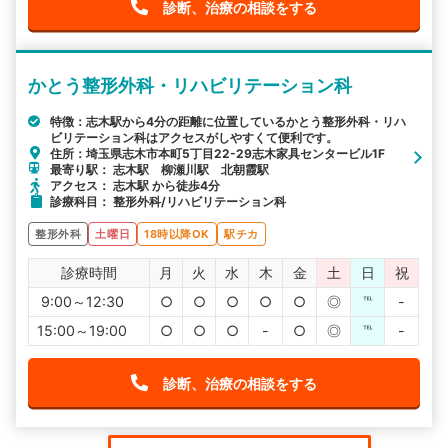
診断、治療の相談をする
かとう整形外科・リハビリテーション科
特徴：志木駅から4分の距離に位置しているかとう整形外科・リハ
ビリテーション科はアクセスがしやすくて便利です。
住所：埼玉県志木市本町5丁目22-29志木家具センタービル1F
最寄り駅： 志木駅 柳瀬川駅 北朝霞駅
アクセス： 志木駅 から徒歩4分
診療科目： 整形外科/リハビリテーション科
整形外科
土曜日
18時以降OK
駅チカ
診療時間
月
火
水
木
金
土
日
祝
9:00～12:30
○
○
○
○
○
◎
℡
-
15:00～19:00
○
○
○
-
○
◎
℡
-
診断、治療の相談をする