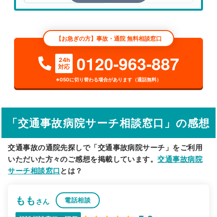
エリア
埼玉県
新座市
【お急ぎの方】事故・通院 無料相談窓口
検索する
0120-963-887
24h
対応
詳細条件で絞り込む
※050に切り替わる場合があります（通話無料）
その他の検索方法
駅から探す
院名から探す
「交通事故病院サーチ相談窓口」の感想
交通事故の通院先探しで「交通事故病院サーチ」をご利用
いただいた方々のご感想を掲載しています。
交通事故病院
サーチ相談窓口
とは？
もも
電話相談
さん