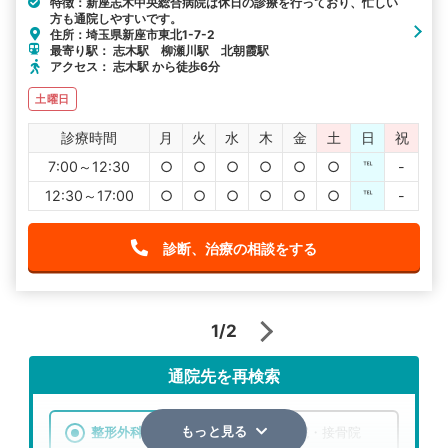
特徴：新座志木中央総合病院は休日の診療を行っており、忙しい
方も通院しやすいです。
住所：埼玉県新座市東北1-7-2
最寄り駅： 志木駅 柳瀬川駅 北朝霞駅
アクセス： 志木駅 から徒歩6分
土曜日
診療時間
月
火
水
木
金
土
日
祝
7:00～12:30
○
○
○
○
○
○
℡
-
12:30～17:00
○
○
○
○
○
○
℡
-
診断、治療の相談をする
1/2
通院先を再検索
整形外科
整骨院・接骨院
もっと見る