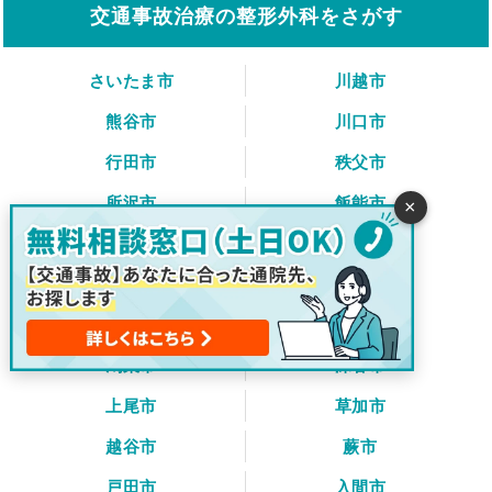
交通事故治療の整形外科をさがす
さいたま市
川越市
熊谷市
川口市
行田市
秩父市
所沢市
飯能市
×
加須市
本庄市
東松山市
春日部市
狭山市
羽生市
鴻巣市
深谷市
上尾市
草加市
越谷市
蕨市
戸田市
入間市