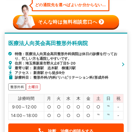
どの通院先を選べばよいか分からない...
そんな時は無料相談窓口へ
医療法人向英会高田整形外科病院
特徴：医療法人向英会高田整形外科病院は休日の診療を行ってお
り、忙しい方も通院しやすいです。
住所：埼玉県新座市野火止6丁目5-20
最寄り駅： 新座駅 志木駅 柳瀬川駅
アクセス： 新座駅 から徒歩9分
診療科目： 整形外科/内科/リハビリテーション科/形成外科
整形外科
土曜日
診療時間
月
火
水
木
金
土
日
祝
9:00～12:00
○
○
○
○
○
○
℡
-
14:00～18:00
○
○
○
○
○
℡
℡
-
診断、治療の相談をする