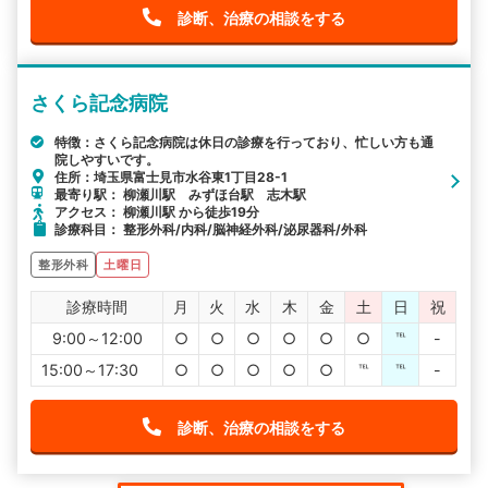
診断、治療の相談をする
さくら記念病院
特徴：さくら記念病院は休日の診療を行っており、忙しい方も通
院しやすいです。
住所：埼玉県富士見市水谷東1丁目28-1
最寄り駅： 柳瀬川駅 みずほ台駅 志木駅
アクセス： 柳瀬川駅 から徒歩19分
診療科目： 整形外科/内科/脳神経外科/泌尿器科/外科
整形外科
土曜日
診療時間
月
火
水
木
金
土
日
祝
9:00～12:00
○
○
○
○
○
○
℡
-
15:00～17:30
○
○
○
○
○
℡
℡
-
診断、治療の相談をする