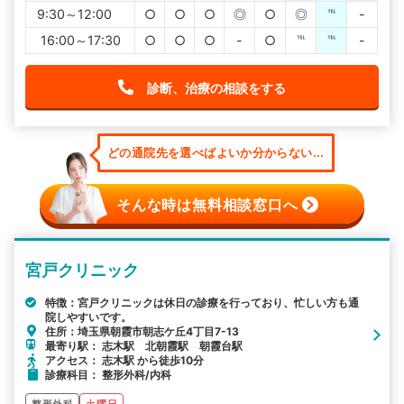
9:30～12:00
○
○
○
◎
○
◎
℡
-
16:00～17:30
○
○
○
-
○
℡
℡
-
診断、治療の相談をする
どの通院先を選べばよいか分からない...
そんな時は無料相談窓口へ
宮戸クリニック
特徴：宮戸クリニックは休日の診療を行っており、忙しい方も通
院しやすいです。
住所：埼玉県朝霞市朝志ケ丘4丁目7-13
最寄り駅： 志木駅 北朝霞駅 朝霞台駅
アクセス： 志木駅 から徒歩10分
診療科目： 整形外科/内科