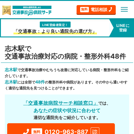
menu
電話相談
無料
LINE登録者限定！
LINEに
登録
「交通事故：より良い通院先の選び方」
志木駅で
交通事故治療対応の病院・整形外科48件
志木駅
で交通事故治療やむちうち改善に対応している病院・整形外科をご紹
介しています。
志木駅
48件
には全部で
の整形外科や病院があります。その中から通いやす
く適切な通院先を見つけることができます。
「交通事故病院サーチ相談窓口」
では、
あなたの症状や状況に合わせて
適切な通院先をご紹介しています。
0120-963-887
24h
無料
対応