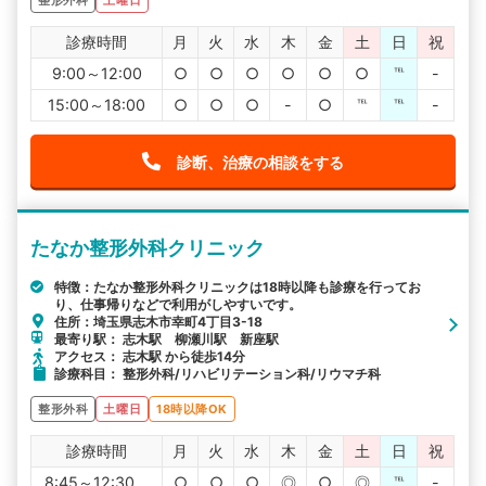
整形外科
土曜日
診療時間
月
火
水
木
金
土
日
祝
9:00～12:00
○
○
○
○
○
○
℡
-
15:00～18:00
○
○
○
-
○
℡
℡
-
診断、治療の相談をする
たなか整形外科クリニック
特徴：たなか整形外科クリニックは18時以降も診療を行ってお
り、仕事帰りなどで利用がしやすいです。
住所：埼玉県志木市幸町4丁目3-18
最寄り駅： 志木駅 柳瀬川駅 新座駅
アクセス： 志木駅 から徒歩14分
診療科目： 整形外科/リハビリテーション科/リウマチ科
整形外科
土曜日
18時以降OK
診療時間
月
火
水
木
金
土
日
祝
8:45～12:30
○
○
○
◎
○
◎
℡
-