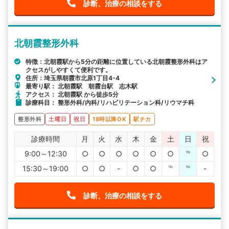
診断、治療の相談をする
北朝霞整形外科
特徴：北朝霞駅から5分の距離に位置している北朝霞整形外科はア
クセスがしやすくて便利です。
住所：埼玉県朝霞市北原1丁目4-4
最寄り駅： 北朝霞駅 朝霞台駅 志木駅
アクセス： 北朝霞駅 から徒歩5分
診療科目： 整形外科/内科/リハビリテーション科/リウマチ科
整形外科
土曜日
祝日
18時以降OK
駅チカ
診療時間
月
火
水
木
金
土
日
祝
9:00～12:30
○
○
○
○
○
○
℡
○
15:30～19:00
○
○
-
○
○
℡
℡
-
診断、治療の相談をする