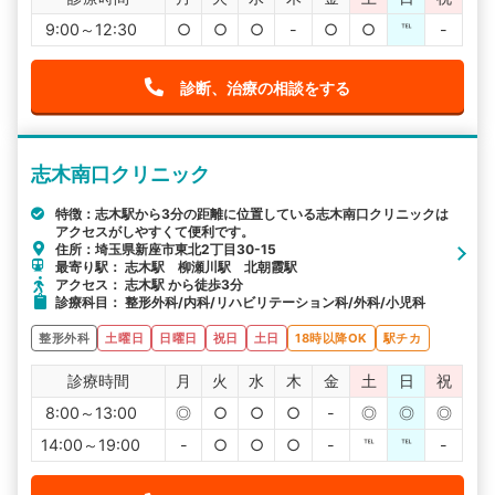
9:00～12:30
○
○
○
-
○
○
℡
-
診断、治療の相談をする
志木南口クリニック
特徴：志木駅から3分の距離に位置している志木南口クリニックは
アクセスがしやすくて便利です。
住所：埼玉県新座市東北2丁目30-15
最寄り駅： 志木駅 柳瀬川駅 北朝霞駅
アクセス： 志木駅 から徒歩3分
診療科目： 整形外科/内科/リハビリテーション科/外科/小児科
整形外科
土曜日
日曜日
祝日
土日
18時以降OK
駅チカ
診療時間
月
火
水
木
金
土
日
祝
8:00～13:00
◎
○
○
○
-
◎
◎
◎
14:00～19:00
-
○
○
○
-
℡
℡
-