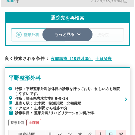
48
件
2026/08/09時点
通院先を再検索
整形外科
整骨院・接骨院
もっと見る
エリア
埼玉県
新座市
良く検索される条件
：
夜間診療（18時以降）
土日診療
検索する
平野整形外科
詳細条件で絞り込む
特徴：平野整形外科は休日の診療を行っており、忙しい方も通院
しやすいです。
その他の検索方法
住所：埼玉県志木市本町6-9-24
最寄り駅： 志木駅 柳瀬川駅 北朝霞駅
駅から探す
院名から探す
アクセス： 志木駅 から徒歩11分
診療科目： 整形外科/リハビリテーション科/外科
整形外科
土曜日
診療時間
月
火
水
木
金
土
日
祝