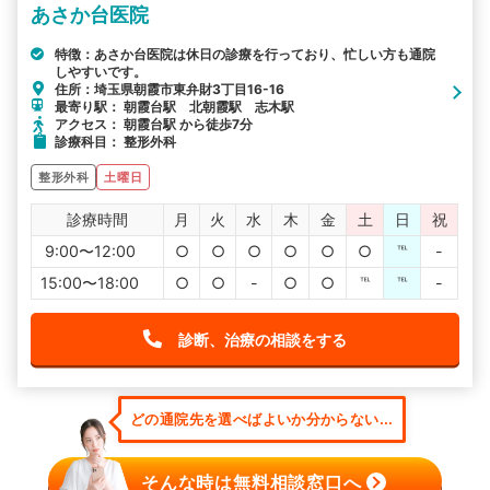
あさか台医院
特徴：あさか台医院は休日の診療を行っており、忙しい方も通院
しやすいです。
住所：埼玉県朝霞市東弁財3丁目16-16
最寄り駅： 朝霞台駅 北朝霞駅 志木駅
アクセス： 朝霞台駅 から徒歩7分
診療科目： 整形外科
整形外科
土曜日
診療時間
月
火
水
木
金
土
日
祝
9:00〜12:00
○
○
○
○
○
○
℡
-
15:00〜18:00
○
○
-
○
○
℡
℡
-
診断、治療の相談をする
どの通院先を選べばよいか分からない...
そんな時は無料相談窓口へ