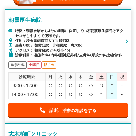
朝霞厚生病院
特徴：朝霞台駅から4分の距離に位置している朝霞厚生病院はアク
セスがしやすくて便利です。
住所：埼玉県朝霞市大字浜崎703
最寄り駅： 朝霞台駅 北朝霞駅 志木駅
アクセス： 朝霞台駅 から徒歩4分
診療科目： 整形外科/内科/脳神経外科/皮膚科/形成外科/放射線科
整形外科
土曜日
駅チカ
診療時間
月
火
水
木
金
土
日
祝
9:00～12:00
○
○
○
○
○
○
℡
-
14:00～17:00
○
○
○
○
○
℡
℡
-
診断、治療の相談をする
志木柏町クリニック