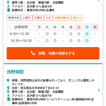
最寄り駅： 志木駅 柳瀬川駅 北朝霞駅
アクセス： 志木駅 から徒歩3分
診療科目： 整形外科/内科/皮膚科
整形外科
土曜日
日曜日
土日
18時以降OK
駅チカ
診療時間
月
火
水
木
金
土
日
祝
9:30〜12:30
-
○
○
-
○
○
○
-
14:30〜18:30
-
○
○
-
○
○
○
-
診断、治療の相談をする
浅野病院
特徴：浅野病院は休日の診療を行っており、忙しい方も通院しや
すいです。
住所：埼玉県志木市本町6丁目24-21
最寄り駅： 志木駅 柳瀬川駅 北朝霞駅
アクセス： 志木駅 から徒歩7分
診療科目： 整形外科/内科/リハビリテーション科/脳神経外科/皮
膚科/泌尿器科/外科