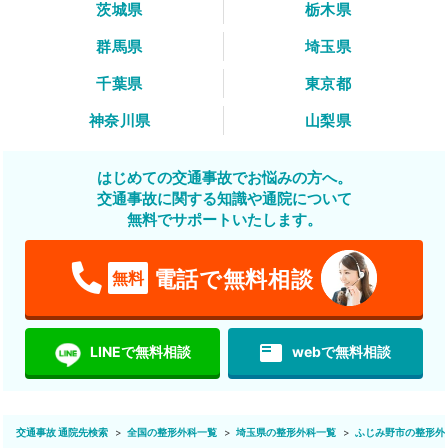
茨城県
栃木県
群馬県
埼玉県
千葉県
東京都
神奈川県
山梨県
はじめての交通事故でお悩みの方へ。
交通事故に関する知識や通院について
無料でサポートいたします。
電話で無料相談
無料
featured_play_list
LINEで無料相談
webで無料相談
交通事故 通院先検索
全国の整形外科一覧
埼玉県の整形外科一覧
ふじみ野市の整形外