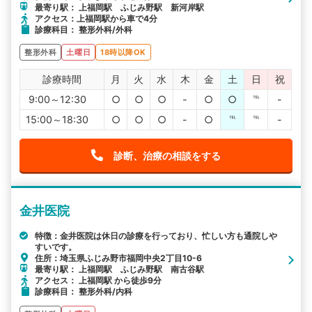
最寄り駅： 上福岡駅 ふじみ野駅 新河岸駅
アクセス：上福岡駅から車で4分
診療科目： 整形外科/外科
整形外科
土曜日
18時以降OK
診療時間
月
火
水
木
金
土
日
祝
9:00～12:30
○
○
○
-
○
○
℡
-
15:00～18:30
○
○
○
-
○
℡
℡
-
診断、治療の相談をする
金井医院
特徴：金井医院は休日の診療を行っており、忙しい方も通院しや
すいです。
住所：埼玉県ふじみ野市福岡中央2丁目10-6
最寄り駅： 上福岡駅 ふじみ野駅 南古谷駅
アクセス： 上福岡駅 から徒歩9分
診療科目： 整形外科/内科