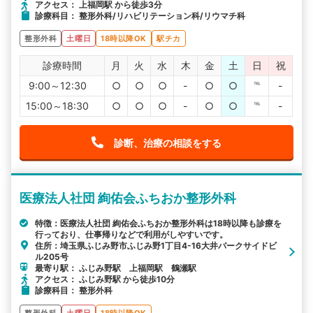
アクセス： 上福岡駅 から徒歩3分
診療科目： 整形外科/リハビリテーション科/リウマチ科
整形外科
土曜日
18時以降OK
駅チカ
診療時間
月
火
水
木
金
土
日
祝
9:00～12:30
○
○
○
-
○
○
℡
-
15:00～18:30
○
○
○
-
○
○
℡
-
診断、治療の相談をする
医療法人社団 絢佑会ふちおか整形外科
特徴：医療法人社団 絢佑会ふちおか整形外科は18時以降も診療を
行っており、仕事帰りなどで利用がしやすいです。
住所：埼玉県ふじみ野市ふじみ野1丁目4-16大井パークサイドビ
ル205号
最寄り駅： ふじみ野駅 上福岡駅 鶴瀬駅
アクセス： ふじみ野駅 から徒歩10分
診療科目： 整形外科
整形外科
土曜日
18時以降OK