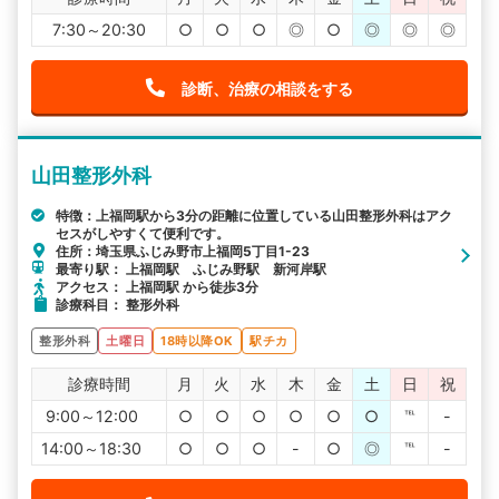
7:30～20:30
○
○
○
◎
○
◎
◎
◎
診断、治療の相談をする
山田整形外科
特徴：上福岡駅から3分の距離に位置している山田整形外科はアク
セスがしやすくて便利です。
住所：埼玉県ふじみ野市上福岡5丁目1-23
最寄り駅： 上福岡駅 ふじみ野駅 新河岸駅
アクセス： 上福岡駅 から徒歩3分
診療科目： 整形外科
整形外科
土曜日
18時以降OK
駅チカ
診療時間
月
火
水
木
金
土
日
祝
9:00～12:00
○
○
○
○
○
○
℡
-
14:00～18:30
○
○
○
-
○
◎
℡
-