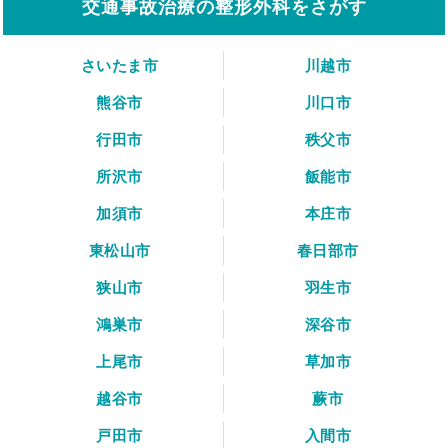
交通事故治療の整形外科をさがす
さいたま市
川越市
熊谷市
川口市
行田市
秩父市
所沢市
飯能市
加須市
本庄市
東松山市
春日部市
狭山市
羽生市
鴻巣市
深谷市
上尾市
草加市
越谷市
蕨市
戸田市
入間市