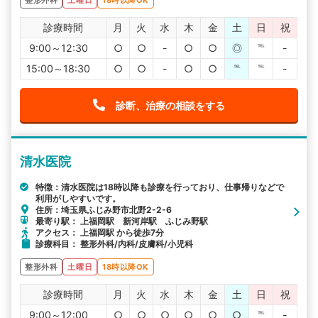
診療時間
月
火
水
木
金
土
日
祝
9:00～12:30
○
○
-
○
○
◎
℡
-
15:00～18:30
○
○
-
○
○
℡
℡
-
診断、治療の相談をする
清水医院
特徴：清水医院は18時以降も診療を行っており、仕事帰りなどで
利用がしやすいです。
住所：埼玉県ふじみ野市北野2-2-6
最寄り駅： 上福岡駅 新河岸駅 ふじみ野駅
アクセス： 上福岡駅 から徒歩7分
診療科目： 整形外科/内科/皮膚科/小児科
整形外科
土曜日
18時以降OK
診療時間
月
火
水
木
金
土
日
祝
9:00～12:00
○
○
○
○
○
○
℡
-