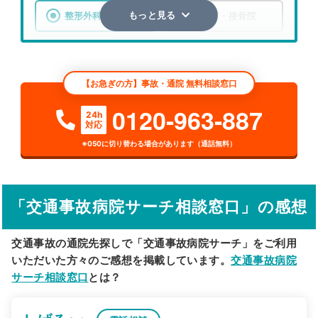
整形外科
整骨院・接骨院
もっと見る
エリア
埼玉県
ふじみ野市
【お急ぎの方】事故・通院 無料相談窓口
検索する
0120-963-887
24h
対応
詳細条件で絞り込む
※050に切り替わる場合があります（通話無料）
その他の検索方法
駅から探す
院名から探す
「交通事故病院サーチ相談窓口」の感想
交通事故の通院先探しで「交通事故病院サーチ」をご利用
いただいた方々のご感想を掲載しています。
交通事故病院
サーチ相談窓口
とは？