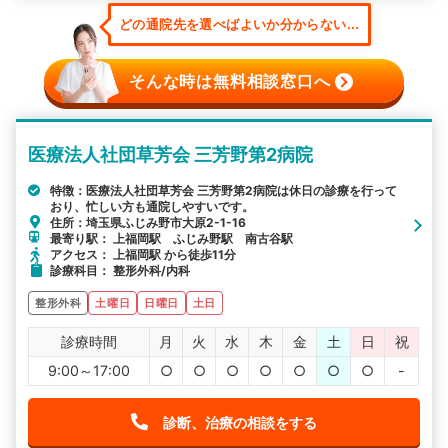
どの通院先を選べばよいか分からない...
そんな時は無料相談窓口へ
医療法人社団草芳会 三芳野第2病院
特徴：医療法人社団草芳会 三芳野第2病院は休日の診療を行って
おり、忙しい方も通院しやすいです。
住所：埼玉県ふじみ野市大原2-1-16
最寄り駅： 上福岡駅 ふじみ野駅 南古谷駅
アクセス： 上福岡駅 から徒歩11分
診療科目： 整形外科/内科
整形外科
土曜日
日曜日
土日
診療時間
月
火
水
木
金
土
日
祝
9:00～17:00
○
○
○
○
○
○
○
-
診断、治療の相談をする