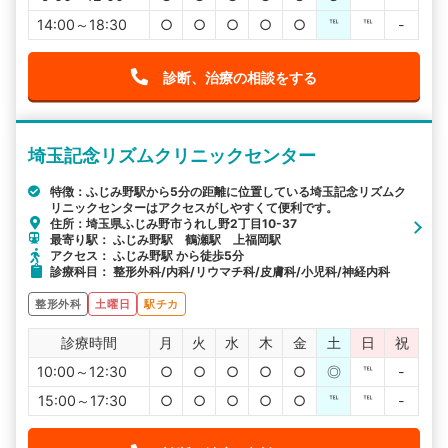
14:00～18:30
○
○
○
○
○
℡
℡
-
診断、治療の相談をする
埼玉記念リズムクリニックセンター
特徴：ふじみ野駅から5分の距離に位置している埼玉記念リズムク
リニックセンターはアクセスがしやすくて便利です。
住所：埼玉県ふじみ野市うれし野2丁目10-37
最寄り駅： ふじみ野駅 鶴瀬駅 上福岡駅
アクセス： ふじみ野駅 から徒歩5分
診療科目： 整形外科/内科/リウマチ科/皮膚科/小児科/神経内科
整形外科
土曜日
駅チカ
診療時間
月
火
水
木
金
土
日
祝
10:00～12:30
○
○
○
○
○
◎
℡
-
15:00～17:30
○
○
○
○
○
℡
℡
-