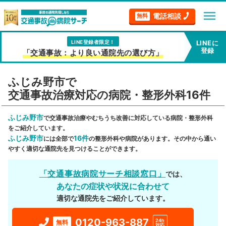
menu
電話相談
無料
LINE登録者限定！
LINEに
登録
「交通事故：より良い通院先の選び方」
ふじみ野市で
交通事故治療対応の病院・整形外科16件
ふじみ野市
で交通事故治療やむちうち改善に対応している病院・整形外科
をご紹介しています。
ふじみ野市
16件
には全部で
の整形外科や病院があります。その中から通い
やすく適切な通院先を見つけることができます。
「交通事故病院サーチ相談窓口」
では、
あなたの症状や状況に合わせて
適切な通院先をご紹介しています。
0120-963-887
24h
無料
対応