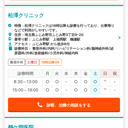
松澤クリニック
特徴：松澤クリニックは18時以降も診療を行っており、仕事帰り
などで利用がしやすいです。
住所：埼玉県ふじみ野市ふじみ野3丁目9-20
最寄り駅： ふじみ野駅 上福岡駅 鶴瀬駅
アクセス： ふじみ野駅 から徒歩8分
診療科目： 整形外科/内科/リハビリテーション科/脳神経外科/泌
尿器科/外科/放射線科/小児外科/神経内科
整形外科
土曜日
18時以降OK
診療時間
月
火
水
木
金
土
日
祝
8:30～13:00
○
○
-
○
○
○
℡
-
15:00～19:00
○
○
-
○
○
○
℡
-
診断、治療の相談をする
鶴ケ岡医院