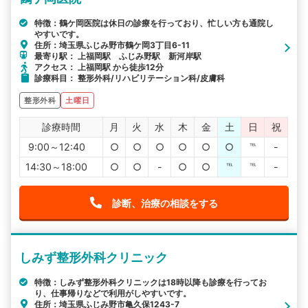
特徴：鶴ケ岡医院は休日の診療を行っており、忙しい方も通院し
やすいです。
住所：埼玉県ふじみ野市鶴ケ岡3丁目6-11
最寄り駅： 上福岡駅 ふじみ野駅 新河岸駅
アクセス： 上福岡駅 から徒歩12分
診療科目： 整形外科/リハビリテーション科/皮膚科
整形外科
土曜日
診療時間
月
火
水
木
金
土
日
祝
9:00～12:40
○
○
○
○
○
○
℡
-
14:30～18:00
○
○
-
○
○
℡
℡
-
診断、治療の相談をする
しみず整形外科クリニック
特徴：しみず整形外科クリニックは18時以降も診療を行ってお
り、仕事帰りなどで利用がしやすいです。
住所：埼玉県ふじみ野市亀久保1243-7