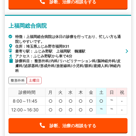
診断、治療の相談をする
上福岡総合病院
特徴：上福岡総合病院は休日の診療を行っており、忙しい方も通
院しやすいです。
住所：埼玉県ふじみ野市福岡931
最寄り駅： ふじみ野駅 上福岡駅 鶴瀬駅
アクセス：ふじみ野駅から車で4分
診療科目： 整形外科/内科/リハビリテーション科/脳神経外科/皮
膚科/泌尿器科/形成外科/放射線科/小児科/眼科/産婦人科/神経内
科
整形外科
土曜日
診療時間
月
火
水
木
金
土
日
祝
8:00～11:45
○
○
○
○
○
○
℡
-
12:00～16:30
○
○
○
○
○
℡
℡
-
診断、治療の相談をする