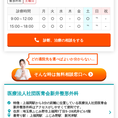
整形外科
土曜日
診療時間
月
火
水
木
金
土
日
祝
9:00～12:00
○
○
○
-
○
○
℡
-
15:00～18:00
○
○
○
-
○
℡
℡
-
診断、治療の相談をする
どの通院先を選べばよいか分からない...
そんな時は無料相談窓口へ
医療法人社団医青会新井整形外科
特徴：上福岡駅から3分の距離に位置している医療法人社団医青会
新井整形外科はアクセスがしやすくて便利です。
住所：埼玉県ふじみ野市上福岡1丁目5-28武井ビル1階
最寄り駅： 上福岡駅 ふじみ野駅 新河岸駅