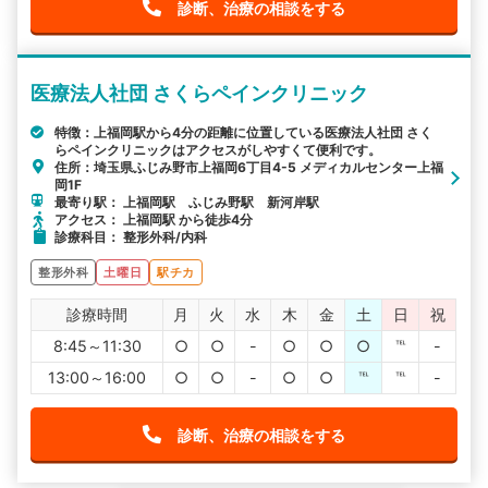
診断、治療の相談をする
医療法人社団 さくらペインクリニック
特徴：上福岡駅から4分の距離に位置している医療法人社団 さく
らペインクリニックはアクセスがしやすくて便利です。
住所：埼玉県ふじみ野市上福岡6丁目4-5 メディカルセンター上福
岡1F
最寄り駅： 上福岡駅 ふじみ野駅 新河岸駅
アクセス： 上福岡駅 から徒歩4分
診療科目： 整形外科/内科
整形外科
土曜日
駅チカ
診療時間
月
火
水
木
金
土
日
祝
8:45～11:30
○
○
-
○
○
○
℡
-
13:00～16:00
○
○
-
○
○
℡
℡
-
診断、治療の相談をする