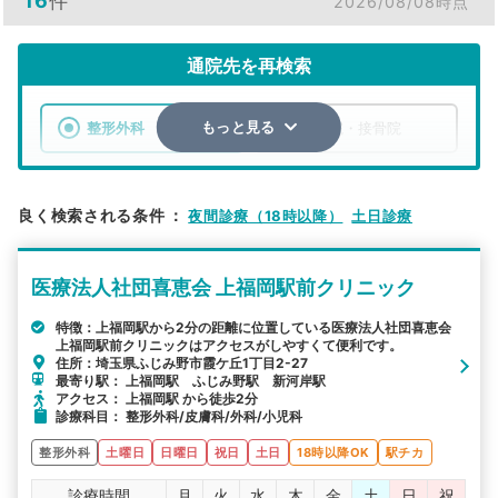
16
件
2026/08/08時点
通院先を再検索
整形外科
整骨院・接骨院
もっと見る
エリア
埼玉県
ふじみ野市
良く検索される条件
：
夜間診療（18時以降）
土日診療
検索する
医療法人社団喜恵会 上福岡駅前クリニック
詳細条件で絞り込む
特徴：上福岡駅から2分の距離に位置している医療法人社団喜恵会
上福岡駅前クリニックはアクセスがしやすくて便利です。
その他の検索方法
住所：埼玉県ふじみ野市霞ケ丘1丁目2-27
最寄り駅： 上福岡駅 ふじみ野駅 新河岸駅
駅から探す
院名から探す
アクセス： 上福岡駅 から徒歩2分
診療科目： 整形外科/皮膚科/外科/小児科
整形外科
土曜日
日曜日
祝日
土日
18時以降OK
駅チカ
診療時間
月
火
水
木
金
土
日
祝