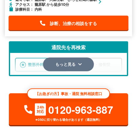
アクセス： 籠原駅 から徒歩10分
診療科目： 内科
診断、治療の相談をする
通院先を再検索
整形外科
整骨院・接骨院
もっと見る
エリア
埼玉県
深谷市
【お急ぎの方】事故・通院 無料相談窓口
検索する
0120-963-887
24h
対応
詳細条件で絞り込む
※050に切り替わる場合があります（通話無料）
その他の検索方法