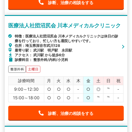
診断、治療の相談をする
医療法人社団沼尻会 川本メディカルクリニック
特徴：医療法人社団沼尻会 川本メディカルクリニックは休日の診
療を行っており、忙しい方も通院しやすいです。
住所：埼玉県深谷市武川128
最寄り駅： 武川駅 明戸駅 永田駅
アクセス： 武川駅 から徒歩6分
診療科目： 整形外科/内科/小児科
整形外科
土曜日
診療時間
月
火
水
木
金
土
日
祝
9:00～12:30
○
○
○
-
○
◎
℡
-
15:00～18:00
○
○
○
-
○
℡
℡
-
診断、治療の相談をする