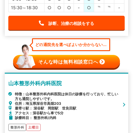
15:30～18:30
○
○
○
-
○
℡
℡
-
診断、治療の相談をする
どの通院先を選べばよいか分からない...
そんな時は無料相談窓口へ
山本整形外科内科医院
特徴：山本整形外科内科医院は休日の診療を行っており、忙しい
方も通院しやすいです。
住所：埼玉県深谷市高畑203
最寄り駅： 深谷駅 岡部駅 世良田駅
アクセス：深谷駅から車で5分
診療科目： 整形外科/内科
整形外科
土曜日