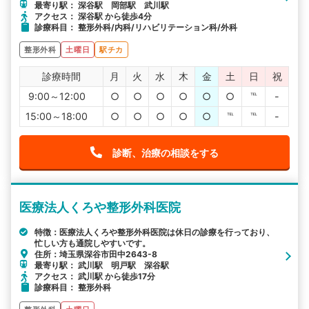
最寄り駅： 深谷駅 岡部駅 武川駅
アクセス： 深谷駅 から徒歩4分
診療科目： 整形外科/内科/リハビリテーション科/外科
整形外科
土曜日
駅チカ
診療時間
月
火
水
木
金
土
日
祝
9:00～12:00
○
○
○
○
○
○
℡
-
15:00～18:00
○
○
○
○
○
℡
℡
-
診断、治療の相談をする
医療法人くろや整形外科医院
特徴：医療法人くろや整形外科医院は休日の診療を行っており、
忙しい方も通院しやすいです。
住所：埼玉県深谷市田中2643-8
最寄り駅： 武川駅 明戸駅 深谷駅
アクセス： 武川駅 から徒歩17分
診療科目： 整形外科