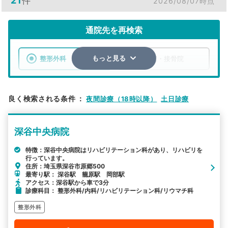
21
件
2026/08/07時点
通院先を再検索
整形外科
整骨院・接骨院
もっと見る
エリア
埼玉県
深谷市
良く検索される条件
：
夜間診療（18時以降）
土日診療
検索する
深谷中央病院
詳細条件で絞り込む
特徴：深谷中央病院はリハビリテーション科があり、リハビリを
行っています。
その他の検索方法
住所：埼玉県深谷市原郷500
最寄り駅： 深谷駅 籠原駅 岡部駅
駅から探す
院名から探す
アクセス：深谷駅から車で3分
診療科目： 整形外科/内科/リハビリテーション科/リウマチ科
整形外科