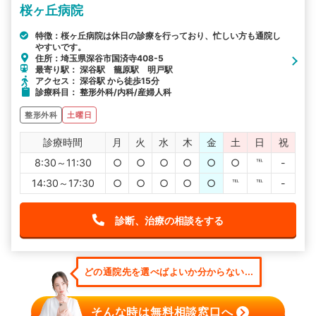
桜ヶ丘病院
特徴：桜ヶ丘病院は休日の診療を行っており、忙しい方も通院し
やすいです。
住所：埼玉県深谷市国済寺408-5
最寄り駅： 深谷駅 籠原駅 明戸駅
アクセス： 深谷駅 から徒歩15分
診療科目： 整形外科/内科/産婦人科
整形外科
土曜日
診療時間
月
火
水
木
金
土
日
祝
8:30～11:30
○
○
○
○
○
○
℡
-
14:30～17:30
○
○
○
○
○
℡
℡
-
診断、治療の相談をする
どの通院先を選べばよいか分からない...
そんな時は無料相談窓口へ