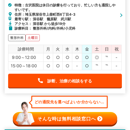
特徴：古沢医院は休日の診療を行っており、忙しい方も通院しや
すいです。
住所：埼玉県深谷市上柴町西6丁目4-3
最寄り駅： 深谷駅 籠原駅 武川駅
アクセス： 深谷駅 から徒歩19分
診療科目： 整形外科/内科/外科/小児科
整形外科
土曜日
診療時間
月
火
水
木
金
土
日
祝
9:00～12:00
○
○
○
○
○
◎
℡
-
15:00～18:00
○
○
○
-
○
℡
℡
-
診断、治療の相談をする
どの通院先を選べばよいか分からない...
そんな時は無料相談窓口へ