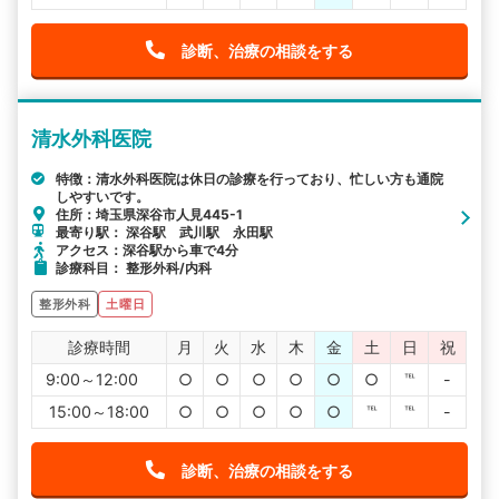
診断、治療の相談をする
清水外科医院
特徴：清水外科医院は休日の診療を行っており、忙しい方も通院
しやすいです。
住所：埼玉県深谷市人見445-1
最寄り駅： 深谷駅 武川駅 永田駅
アクセス：深谷駅から車で4分
診療科目： 整形外科/内科
整形外科
土曜日
診療時間
月
火
水
木
金
土
日
祝
9:00～12:00
○
○
○
○
○
○
℡
-
15:00～18:00
○
○
○
○
○
℡
℡
-
診断、治療の相談をする