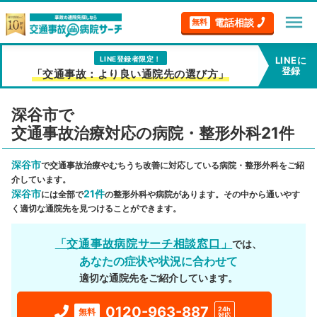
menu
電話相談
無料
LINE登録者限定！
LINEに
登録
「交通事故：より良い通院先の選び方」
深谷市で
交通事故治療対応の病院・整形外科21件
深谷市
で交通事故治療やむちうち改善に対応している病院・整形外科をご紹
介しています。
深谷市
21件
には全部で
の整形外科や病院があります。その中から通いやす
く適切な通院先を見つけることができます。
「交通事故病院サーチ相談窓口」
では、
あなたの症状や状況に合わせて
適切な通院先をご紹介しています。
0120-963-887
24h
無料
対応