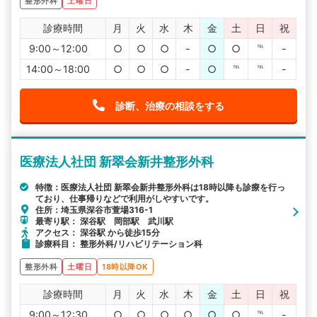
整形外科
土曜日
診療時間
月
火
水
木
金
土
日
祝
9:00～12:00
○
○
○
-
○
○
℡
-
14:00～18:00
○
○
○
-
○
℡
℡
-
診断、治療の相談をする
医療法人社団 新翠会新井整形外科
特徴：医療法人社団 新翠会新井整形外科は18時以降も診療を行っ
ており、仕事帰りなどで利用がしやすいです。
住所：埼玉県深谷市萱場316-1
最寄り駅： 深谷駅 岡部駅 武川駅
アクセス： 深谷駅 から徒歩15分
診療科目： 整形外科/リハビリテーション科
整形外科
土曜日
18時以降OK
診療時間
月
火
水
木
金
土
日
祝
9:00～12:30
○
○
○
○
○
○
℡
-