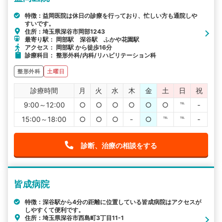
特徴：益岡医院は休日の診療を行っており、忙しい方も通院しや
すいです。
住所：埼玉県深谷市岡部1243
最寄り駅： 岡部駅 深谷駅 ふかや花園駅
アクセス： 岡部駅 から徒歩16分
診療科目： 整形外科/内科/リハビリテーション科
整形外科
土曜日
診療時間
月
火
水
木
金
土
日
祝
9:00～12:00
○
○
○
○
○
○
℡
-
15:00～18:00
○
○
○
-
○
℡
℡
-
診断、治療の相談をする
皆成病院
特徴：深谷駅から4分の距離に位置している皆成病院はアクセスが
しやすくて便利です。
住所：埼玉県深谷市西島町3丁目11-1