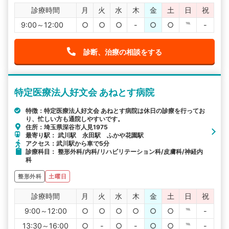
診療時間
月
火
水
木
金
土
日
祝
9:00～12:00
○
○
○
-
○
○
℡
-
診断、治療の相談をする
特定医療法人好文会 あねとす病院
特徴：特定医療法人好文会 あねとす病院は休日の診療を行ってお
り、忙しい方も通院しやすいです。
住所：埼玉県深谷市人見1975
最寄り駅： 武川駅 永田駅 ふかや花園駅
アクセス：武川駅から車で5分
診療科目： 整形外科/内科/リハビリテーション科/皮膚科/神経内
科
整形外科
土曜日
診療時間
月
火
水
木
金
土
日
祝
9:00～12:00
○
○
○
○
○
○
℡
-
13:30～16:00
○
-
○
-
○
○
℡
-