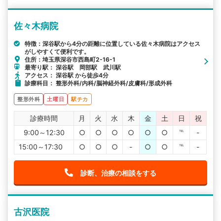
佐々木病院
特徴：深谷駅から4分の距離に位置している佐々木病院はアクセス
がしやすくて便利です。
住所：埼玉県深谷市西島町2-16-1
最寄り駅： 深谷駅 岡部駅 武川駅
アクセス： 深谷駅 から徒歩4分
診療科目： 整形外科/内科/脳神経外科/皮膚科/形成外科
整形外科
土曜日
駅チカ
診療時間
月
火
水
木
金
土
日
祝
9:00～12:30
○
○
○
○
○
○
℡
-
15:00～17:30
○
○
○
-
○
○
℡
-
診断、治療の相談をする
古沢医院