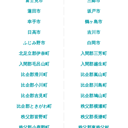
富士見市
三郷市
蓮田市
坂戸市
幸手市
鶴ヶ島市
日高市
吉川市
ふじみ野市
白岡市
北足立郡伊奈町
入間郡三芳町
入間郡毛呂山町
入間郡越生町
比企郡滑川町
比企郡嵐山町
比企郡小川町
比企郡川島町
比企郡吉見町
比企郡鳩山町
比企郡ときがわ町
秩父郡横瀬町
秩父郡皆野町
秩父郡長瀞町
秩父郡小鹿野町
秩父郡東秩父村