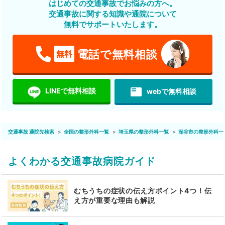
はじめての交通事故でお悩みの方へ。
交通事故に関する知識や通院について
無料でサポートいたします。
電話で無料相談
無料
featured_play_list
LINEで無料相談
webで無料相談
交通事故 通院先検索
全国の整形外科一覧
埼玉県の整形外科一覧
深谷市の整形外科一
よくわかる交通事故病院ガイド
むちうちの症状の伝え方ポイント4つ！伝
え方が重要な理由も解説