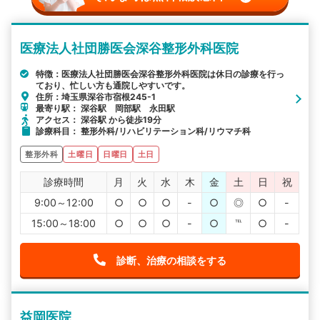
医療法人社団勝医会深谷整形外科医院
特徴：医療法人社団勝医会深谷整形外科医院は休日の診療を行っ
ており、忙しい方も通院しやすいです。
住所：埼玉県深谷市宿根245-1
最寄り駅： 深谷駅 岡部駅 永田駅
アクセス： 深谷駅 から徒歩19分
診療科目： 整形外科/リハビリテーション科/リウマチ科
整形外科
土曜日
日曜日
土日
診療時間
月
火
水
木
金
土
日
祝
9:00～12:00
○
○
○
-
○
◎
○
-
15:00～18:00
○
○
○
-
○
℡
○
-
診断、治療の相談をする
益岡医院