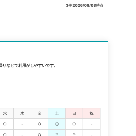
3
件
2026/08/08時点
帰りなどで利用がしやすいです。
水
木
金
土
日
祝
○
-
○
◎
○
-
○
-
○
℡
℡
-