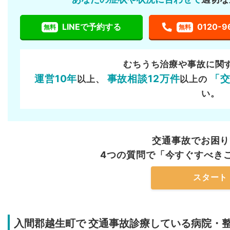
LINEで予約する
0120-9
無料
無料
むちうち治療や事故に関
運営10年
事故相談12万件
「
以上、
以上の
い。
交通事故でお困り
4つの質問で「今すぐすべき
スタート
入間郡越生町で
交通事故診療している病院・