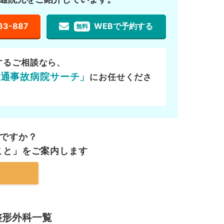
63-887
WEBで予約する
無料
するご相談なら、
交通事故病院サーチ」
にお任せくださ
ですか？
こと」を
ご案内します
整形外科一覧