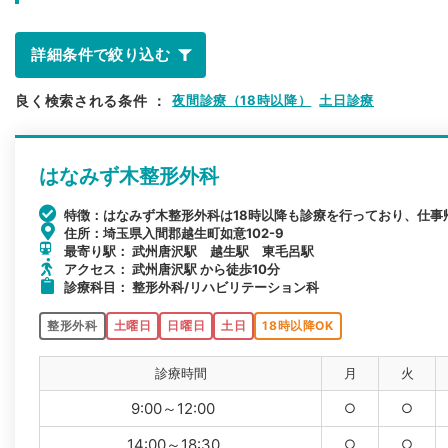
詳細条件で絞り込む
良く検索される条件
：
夜間診療（18時以降）
土日診療
はなみず木整形外科
特徴：はなみず木整形外科は18時以降も診療を行っており、仕事
住所：埼玉県入間郡越生町如意102-9
最寄り駅： 武州唐沢駅 越生駅 東毛呂駅
アクセス： 武州唐沢駅 から徒歩10分
診療科目： 整形外科/リハビリテーション科
整形外科
土曜日
日曜日
土日
18時以降OK
診療時間
月
火
9:00～12:00
○
○
14:00～18:30
○
○