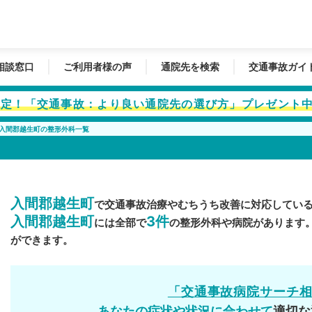
相談窓口
ご利用者様の声
通院先を検索
交通事故ガイ
者限定！「交通事故：より良い通院先の選び方」プレゼント
入間郡越生町の整形外科一覧
入間郡越生町
で交通事故治療やむちうち改善に対応してい
入間郡越生町
3件
には全部で
の整形外科や病院があります
ができます。
「交通事故病院サーチ
あなたの症状や状況に合わせて
適切な