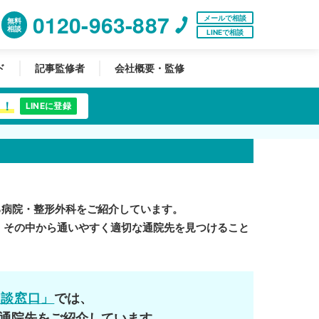
0120-963-887
メールで相談
無料
相談
LINEで相談
ド
記事監修者
会社概要・監修
中！
LINEに登録
る病院・整形外科をご紹介しています。
。その中から通いやすく適切な通院先を見つけること
相談窓口」
では、
通院先をご紹介しています。