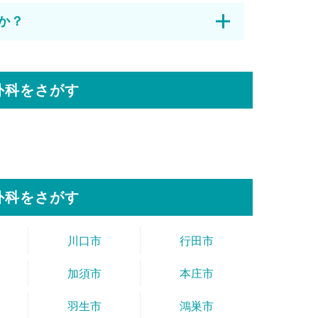
か？
外科をさがす
外科をさがす
川口市
行田市
加須市
本庄市
羽生市
鴻巣市