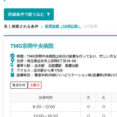
詳細条件で絞り込む
良く検索される条件
：
夜間診療（18時以降）
土日診療
TMG宗岡中央病院
特徴：TMG宗岡中央病院は休日の診療を行っており、忙しい方
住所：埼玉県志木市上宗岡5丁目14-50
最寄り駅： 志木駅 北朝霞駅 朝霞台駅
アクセス：志木駅から車で5分
診療科目： 整形外科/内科/リハビリテーション科/皮膚科/外科/小
整形外科
土曜日
診療時間
月
火
8:30～12:00
○
○
13:00～16:30
○
○