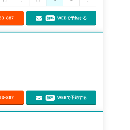
○
-
○
℡
℡
-
63-887
WEBで予約する
無料
63-887
WEBで予約する
無料