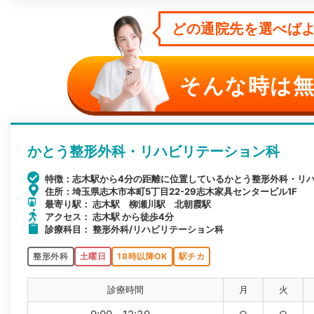
どの通院先を選べばよ
そんな時は無
かとう整形外科・リハビリテーション科
特徴：志木駅から4分の距離に位置しているかとう整形外科・リ
住所：埼玉県志木市本町5丁目22-29志木家具センタービル1F
最寄り駅： 志木駅 柳瀬川駅 北朝霞駅
アクセス： 志木駅 から徒歩4分
診療科目： 整形外科/リハビリテーション科
整形外科
土曜日
18時以降OK
駅チカ
診療時間
月
火
○
○