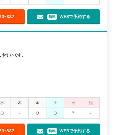
63-887
WEBで予約する
無料
しやすいです。
水
木
金
土
日
祝
○
-
○
○
℡
-
63-887
WEBで予約する
無料