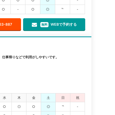
○
-
○
◎
℡
-
63-887
WEBで予約する
無料
、仕事帰りなどで利用がしやすいです。
水
木
金
土
日
祝
○
◎
○
◎
℡
-