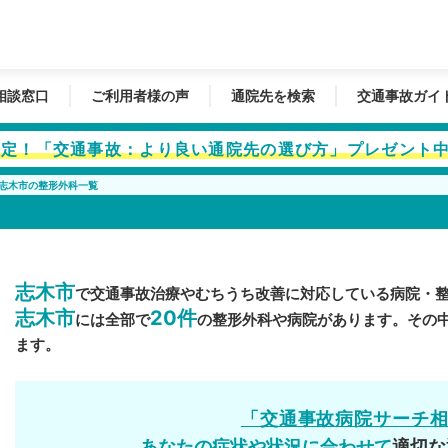
相談窓口
ご利用者様の声
通院先を検索
交通事故ガイ
者限定！「交通事故：より良い通院先の選び方」プレゼント
志木市の整形外科一覧
志木市
で交通事故治療やむちうち改善に対応している病院・
志木市
20件
には全部で
の整形外科や病院があります。その
ます。
「交通事故病院サーチ
あなたの症状や状況に合わせて
適切な