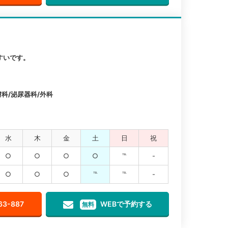
すいです。
科/泌尿器科/外科
水
木
金
土
日
祝
○
○
○
○
℡
-
○
○
○
℡
℡
-
63-887
WEBで予約する
無料