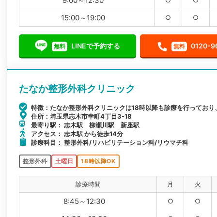
9:00～12:30
15:00～19:00
○
○
LINEで予約する
0120-9
無料
無料
たなか整形外科クリニック
特徴：たなか整形外科クリニックは18時以降も診療を行っており
住所：埼玉県志木市幸町4丁目3-18
最寄り駅： 志木駅 柳瀬川駅 新座駅
アクセス： 志木駅 から徒歩14分
診療科目： 整形外科/リハビリテーション科/リウマチ科
整形外科
土曜日
18時以降OK
診療時間
月
火
8:45～12:30
○
○