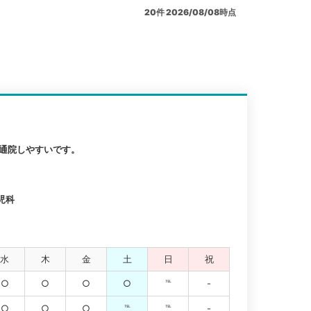
20
件
2026/08/08時点
も通院しやすいです。
児科
水
木
金
土
日
祝
○
○
○
○
℡
-
○
○
○
℡
℡
-