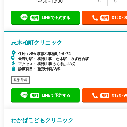
14:30～18:30
○
○
LINEで予約する
0120-9
無料
無料
志木柏町クリニック
住所：埼玉県志木市柏町1-6-74
最寄り駅： 柳瀬川駅 志木駅 みずほ台駅
アクセス： 柳瀬川駅 から徒歩18分
診療科目： 整形外科/内科
整形外科
LINEで予約する
0120-9
無料
無料
わかばこどもクリニック