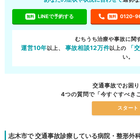
LINEで予約する
0120-9
無料
無料
むちうち治療や事故に関
運営10年
事故相談12万件
「
以上、
以上の
い。
交通事故でお困り
4つの質問で「今すぐすべき
スタート
志木市で
交通事故診療している病院・整形外