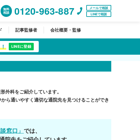
0120-963-887
メールで相談
無料
相談
LINEで相談
ド
記事監修者
会社概要・監修
中！
LINEに登録
整形外科をご紹介しています。
中から通いやすく適切な通院先を見つけることができ
相談窓口」
では、
通院先をご紹介しています。