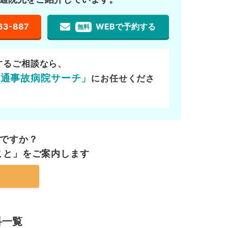
63-887
WEBで予約する
無料
するご相談なら、
交通事故病院サーチ」
にお任せくださ
ですか？
こと」を
ご案内します
科一覧