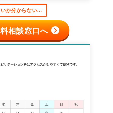
いか分からない...
料相談窓口へ
ハビリテーション科はアクセスがしやすくて便利です。
水
木
金
土
日
祝
○
○
○
◎
℡
-