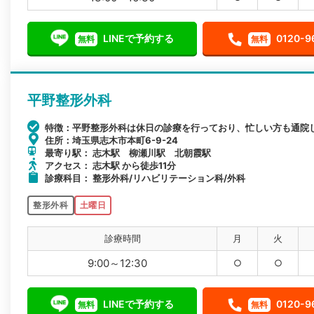
LINEで予約する
0120-9
無料
無料
平野整形外科
特徴：平野整形外科は休日の診療を行っており、忙しい方も通院
住所：埼玉県志木市本町6-9-24
最寄り駅： 志木駅 柳瀬川駅 北朝霞駅
アクセス： 志木駅 から徒歩11分
診療科目： 整形外科/リハビリテーション科/外科
整形外科
土曜日
診療時間
月
火
9:00～12:30
○
○
LINEで予約する
0120-9
無料
無料