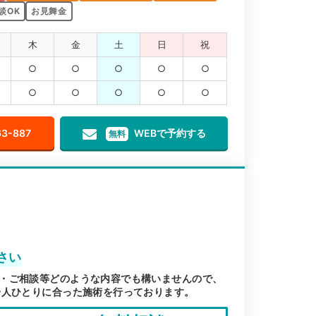
談OK
お見舞金
木
金
土
日
祝
○
○
○
○
○
○
○
○
○
○
63-887
WEBで予約する
無料
さい
・ご相談等どのような内容でも構いませんので、
一人ひとりに合った施術を行っております。