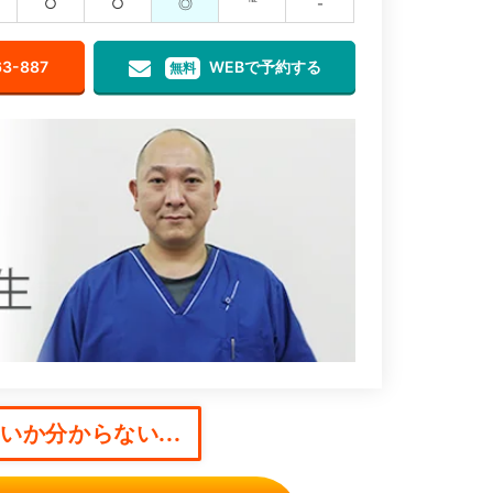
○
○
◎
℡
-
63-887
WEBで予約する
無料
か分からない...