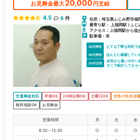
20,000
お見舞金最大
円支給
4.5
6
件
住所：埼玉県ふじみ野市福岡武
最寄り駅： 上福岡駅 / ふじ
アクセス：上福岡駅から徒歩
駐車場：有
とても丁寧な対応で
20代男性
ほんとに感謝してい
20代男性
自宅から通いやすい
30代女性
そこで紹介してもら
言われたこの、みや
初めての交通事故で
えたので、そうだん
交通事故対応
早朝OK
20時以降OK
土曜日OK
女性の先生在
無料相談OK
お見舞金
営業時間
月
火
水
8:30～12:30
○
○
○