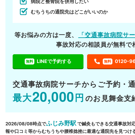
病院と整骨院を併用したい
むちうちの通院先はどこがいいのか
等お悩みの方は一度、
「交通事故病院サ
事故対応の相談員が無料で
LINEで予約する
0120-9
無料
無料
交通事故病院サーチから
ご予約・
20,000
最大
円
のお見舞金支
ふじみ野駅
2026/08/08時点で
で鍼灸もできる交通事故対
報や口コミ等からむちうちや腰椎捻挫に最適な通院先を見つけ