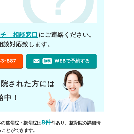
ーチ」相談窓口
にご連絡ください。
相談対応致します。
63-887
WEBで予約する
無料
通院された方には
給中！
8件
応の整骨院・接骨院は
件あり、整骨院の詳細情
ることができます。