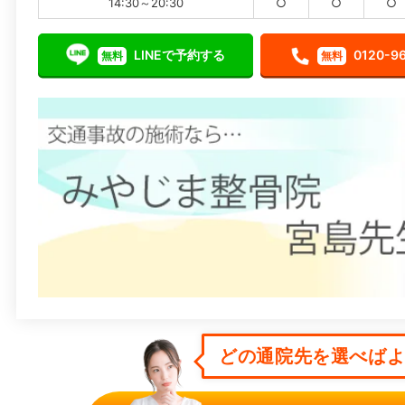
14:30～20:30
○
○
○
LINEで予約する
0120-9
無料
無料
どの通院先を選べばよい