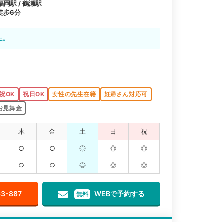
福岡駅 / 鶴瀬駅
徒歩6分
た。
祝OK
祝日OK
女性の先生在籍
妊婦さん対応可
お見舞金
木
金
土
日
祝
○
○
◎
◎
◎
○
○
◎
◎
◎
63-887
WEBで予約する
無料