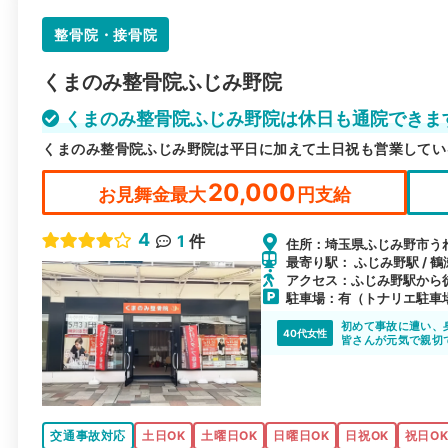
整骨院・接骨院
くまのみ整骨院ふじみ野院
くまのみ整骨院ふじみ野院は休日も通院できま
くまのみ整骨院ふじみ野院は平日に加えて土日祝も営業してい
20,000
お見舞金最大
円支給
4
1
件
住所：埼玉県ふじみ野市うれし
最寄り駅： ふじみ野駅 / 鶴
アクセス：ふじみ野駅から
駐車場：有（トナリエ駐車
初めて事故に遭い、
40代女性
皆さんが元気で親切
交通事故対応
土日OK
土曜日OK
日曜日OK
日祝OK
祝日O