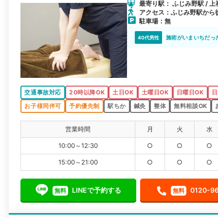
最寄り駅： ふじみ野駅 / 上
アクセス：ふじみ野駅から
駐車場：無
施術がいまいちだっ
40代男性
交通事故対応
20時以降OK
土日OK
土曜日OK
日曜日OK
日
お子様同伴可
予約優先制
駅ちか
鍼灸
整体
無料相談OK
営業時間
月
火
水
10:00～12:30
○
○
○
15:00～21:00
○
○
○
LINEで予約する
0120-9
無料
無料