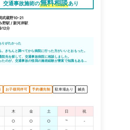
無料相談
交通事故施術の
あり
蔵野10-21
み野駅 / 新河岸駅
12分
ありがたかった
る。きちんと調べてから病院に行った方がいいとおもった。
通院先を探して、交通事故病院に相談しました。
ったのが、交通事故の怪我の施術経験が豊富で知識もあると
じま整骨院です。
戸惑っている私に寄り添って、しっかりとサポートしてもら
してよかったです。
籍
お子様同伴可
予約優先制
駐車場あり
鍼灸
木
金
土
日
祝
○
○
○
℡
-