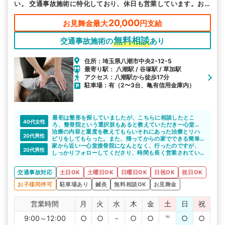
い。 交通事故施術に特化しており、休日も営業しています。お
悩み事は経績豊富な当院にお任せください。
20,000
お見舞金最大
円支給
無料相談
交通事故施術の
あり
住所：埼玉県八潮市中央2-12-5
最寄り駅： 八潮駅 / 谷塚駅 / 草加駅
アクセス：八潮駅から徒歩17分
駐車場：有（2〜3台、亀有信用金庫内）
最初は整形を探していましたが、こちらに相談したとこ
40代女性
ろ、整骨院という選択肢もあると教えていただき一心堂接
治療の内容と重度を教えてもらいそれにあった治療とリハ
骨院に通うことにしました。土日祝日も営業されていて、
20代男性
ビリをしてもらった。また、帰ってからの家でできる簡単
自分の都合のいい時に通うことができたのでしっかりと治
な治療法も教えてもらった。
家から近い一心堂接骨院になんとなく、行ったのですが、
療最後まで完了できたと思います。
20代男性
しっかりフォローしてくださり、時間も長く営業されてい
むちうちをほっておくと後遺症が残る可能性もあるらしい
てとても通いやすいです。
ので、しっかりと最後まで治療できて良かったです。
駐車場もあるので車で通院の場合も困りません。
交通事故対応
土日OK
土曜日OK
日曜日OK
日祝OK
祝日OK
お子様同伴可
駐車場あり
鍼灸
無料相談OK
お見舞金
営業時間
月
火
水
木
金
土
日
祝
9:00～12:00
○
○
-
○
○
℡
○
○