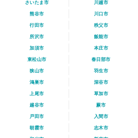
さいたま市
川越市
熊谷市
川口市
行田市
秩父市
所沢市
飯能市
加須市
本庄市
東松山市
春日部市
狭山市
羽生市
鴻巣市
深谷市
上尾市
草加市
越谷市
蕨市
戸田市
入間市
朝霞市
志木市