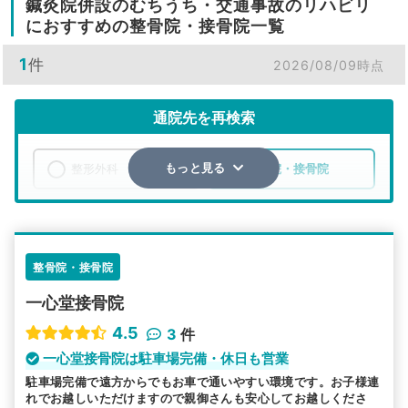
鍼灸院併設のむちうち・交通事故のリハビリ
におすすめの整骨院・接骨院一覧
1
件
2026/08/09時点
通院先を再検索
整形外科
整骨院・接骨院
もっと見る
エリア
埼玉県
八潮市
検索する
整骨院・接骨院
一心堂接骨院
詳細条件で絞り込む
4.5
3
件
その他の検索方法
一心堂接骨院は駐車場完備・休日も営業
駐車場完備で遠方からでもお車で通いやすい環境です。お子様連
駅から探す
院名から探す
れでお越しいただけますので親御さんも安心してお越しくださ