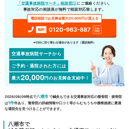
「交通事故病院サーチ」相談窓口
にご連絡ください。
事故対応の相談員が無料で相談対応致します。
電話相談でお見舞金最大20,000円が貰える
0120-963-887
24h
無料
対応
※050に切り替わる場合があります（通話無料）
交通事故病院サーチから
ご予約・通院された方には
20,000
最大
円
のお見舞金支給中！
八潮市
2026/08/09時点で
で鍼灸もできる交通事故対応の整骨院・接骨院
1件
は
件あり、整骨院の詳細情報や口コミ等からむちうちや腰椎捻挫に最適
な通院先を見つけることができます。
八潮市で