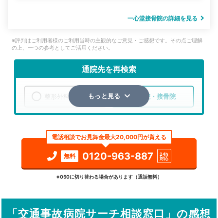
一心堂接骨院の詳細を見る
※評判はご利用者様のご利用当時の主観的なご意見・ご感想です。その点ご理解
の上、一つの参考としてご活用ください。
通院先を再検索
整形外科
整骨院・接骨院
もっと見る
エリア
埼玉県
八潮市
電話相談でお見舞金最大20,000円が貰える
検索する
0120-963-887
24h
無料
対応
詳細条件で絞り込む
※050に切り替わる場合があります（通話無料）
その他の検索方法
「交通事故病院サーチ相談窓口」の感想
駅から探す
院名から探す