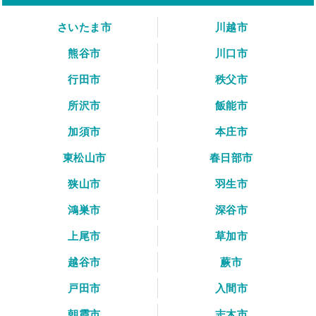
さいたま市
川越市
熊谷市
川口市
行田市
秩父市
所沢市
飯能市
加須市
本庄市
東松山市
春日部市
狭山市
羽生市
鴻巣市
深谷市
上尾市
草加市
越谷市
蕨市
戸田市
入間市
朝霞市
志木市