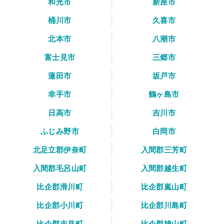
和光市
新座市
桶川市
久喜市
北本市
八潮市
富士見市
三郷市
蓮田市
坂戸市
幸手市
鶴ヶ島市
日高市
吉川市
ふじみ野市
白岡市
北足立郡伊奈町
入間郡三芳町
入間郡毛呂山町
入間郡越生町
比企郡滑川町
比企郡嵐山町
比企郡小川町
比企郡川島町
比企郡吉見町
比企郡鳩山町