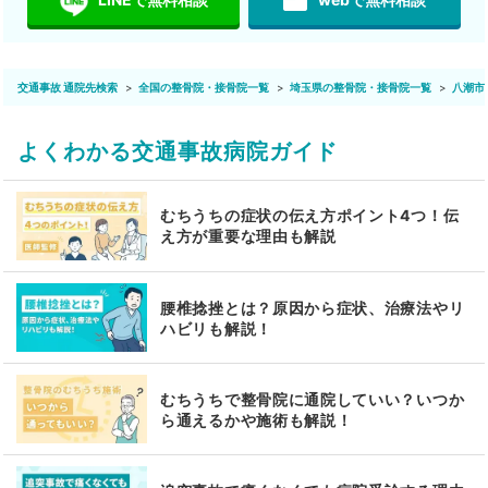
featured_play_list
交通事故 通院先検索
全国の整骨院・接骨院一覧
埼玉県の整骨院・接骨院一覧
八潮市
よくわかる交通事故病院ガイド
むちうちの症状の伝え方ポイント4つ！伝
え方が重要な理由も解説
腰椎捻挫とは？原因から症状、治療法やリ
ハビリも解説！
むちうちで整骨院に通院していい？いつか
ら通えるかや施術も解説！