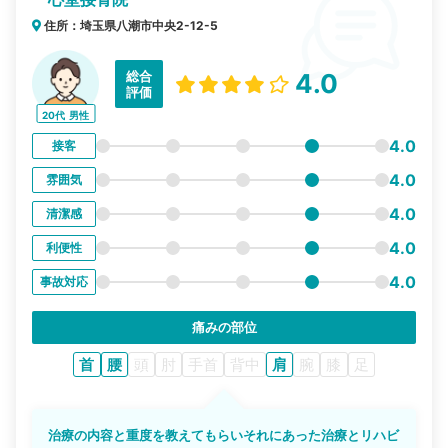
住所：埼玉県八潮市中央2-12-5
総合
4.0
評価
20代
男性
4.0
接客
4.0
雰囲気
4.0
清潔感
4.0
利便性
4.0
事故対応
痛みの部位
首
腰
頭
肘
手首
背中
肩
腕
膝
足
治療の内容と重度を教えてもらいそれにあった治療とリハビ