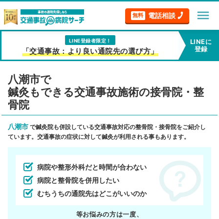
menu
電話相談
無料
LINE登録者限定！
LINEに
登録
「交通事故：より良い通院先の選び方」
八潮市で
鍼灸もできる交通事故施術の接骨院・整
骨院
八潮市
で鍼灸院も併設している交通事故対応の整骨院・接骨院をご紹介し
ています。交通事故の症状に対して鍼灸が利用される事もあります。
病院や整形外科だと時間が合わない
病院と整骨院を併用したい
むちうちの通院先はどこがいいのか
等お悩みの方は一度、