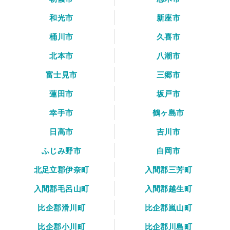
和光市
新座市
桶川市
久喜市
北本市
八潮市
富士見市
三郷市
蓮田市
坂戸市
幸手市
鶴ヶ島市
日高市
吉川市
ふじみ野市
白岡市
北足立郡伊奈町
入間郡三芳町
入間郡毛呂山町
入間郡越生町
比企郡滑川町
比企郡嵐山町
比企郡小川町
比企郡川島町