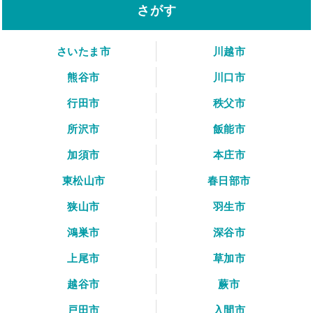
さがす
さいたま市
川越市
熊谷市
川口市
行田市
秩父市
所沢市
飯能市
加須市
本庄市
東松山市
春日部市
狭山市
羽生市
鴻巣市
深谷市
上尾市
草加市
越谷市
蕨市
戸田市
入間市