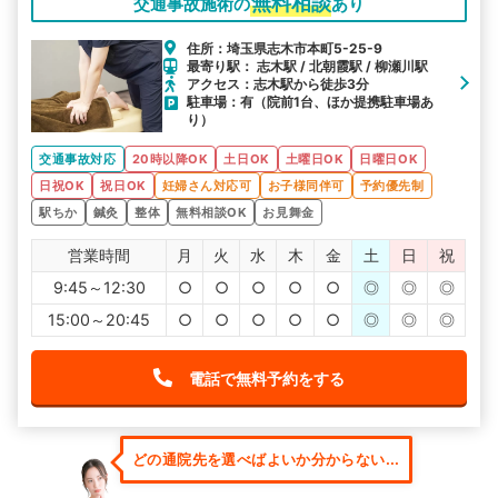
無料相談
交通事故施術の
あり
住所：埼玉県志木市本町5-25-9
最寄り駅： 志木駅 / 北朝霞駅 / 柳瀬川駅
アクセス：志木駅から徒歩3分
駐車場：有（院前1台、ほか提携駐車場あ
り）
交通事故対応
20時以降OK
土日OK
土曜日OK
日曜日OK
日祝OK
祝日OK
妊婦さん対応可
お子様同伴可
予約優先制
駅ちか
鍼灸
整体
無料相談OK
お見舞金
営業時間
月
火
水
木
金
土
日
祝
9:45～12:30
○
○
○
○
○
◎
◎
◎
15:00～20:45
○
○
○
○
○
◎
◎
◎
電話で無料予約をする
どの通院先を選べばよいか分からない...