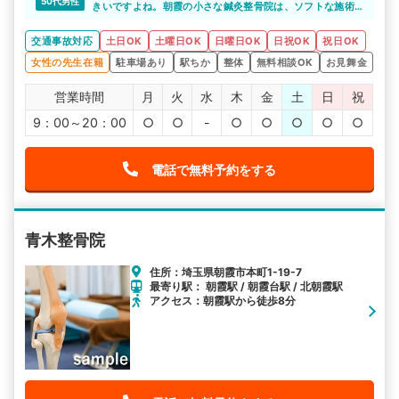
50代男性
きいですよね。朝霞の小さな鍼灸整骨院は、ソフトな施術
を心掛けてくれると思います。負担を最小限に抑えた施術
だからこそ、老若男女問わず施術を受けられるのでよいで
交通事故対応
土日OK
土曜日OK
日曜日OK
日祝OK
祝日OK
すね。
また、施術を受ける前にしっかりと施術方針の説明をして
女性の先生在籍
駐車場あり
駅ちか
整体
無料相談OK
お見舞金
くれるので、不安も少なくなると思います。
営業時間
月
火
水
木
金
土
日
祝
9：00～20：00
○
○
-
○
○
○
○
○
電話で無料予約をする
青木整骨院
住所：埼玉県朝霞市本町1-19-7
最寄り駅： 朝霞駅 / 朝霞台駅 / 北朝霞駅
アクセス：朝霞駅から徒歩8分