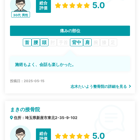
総合
5.0
評価
30代
男性
痛みの部位
首
腰
頭
肘
手首
背中
肩
腕
膝
足
施術もよく、会話も楽しかった。
投稿日：2025-05-15
志木たいよう整骨院の詳細を見る
まきの接骨院
住所：埼玉県新座市東北2-35-9-102
総合
5.0
評価