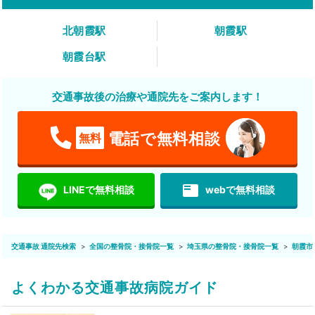
北朝霞駅
朝霞駅
朝霞台駅
交通事故後の治療や通院先をご案内します！
電話で無料相談
無料
featured_play_list
LINEで無料相談
webで無料相談
交通事故 通院先検索
全国の整骨院・接骨院一覧
埼玉県の整骨院・接骨院一覧
朝霞市
よくわかる交通事故病院ガイド