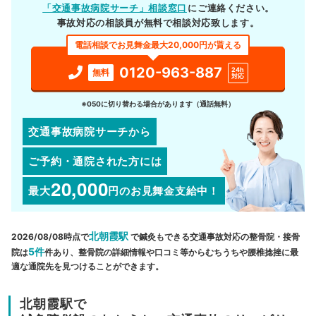
「交通事故病院サーチ」相談窓口
にご連絡ください。
事故対応の相談員が無料で相談対応致します。
電話相談でお見舞金最大20,000円が貰える
0120-963-887
24h
無料
対応
※050に切り替わる場合があります（通話無料）
交通事故病院サーチから
ご予約・通院された方には
20,000
最大
円
のお見舞金支給中！
北朝霞駅
2026/08/08時点で
で鍼灸もできる交通事故対応の整骨院・接骨
5件
院は
件あり、整骨院の詳細情報や口コミ等からむちうちや腰椎捻挫に最
適な通院先を見つけることができます。
北朝霞駅で