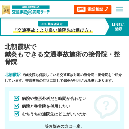
menu
電話相談
無料
LINE登録者限定！
LINEに
登録
「交通事故：より良い通院先の選び方」
北朝霞駅で
鍼灸もできる交通事故施術の接骨院・整
骨院
北朝霞駅
で鍼灸院も併設している交通事故対応の整骨院・接骨院をご紹介
しています。交通事故の症状に対して鍼灸が利用される事もあります。
病院や整形外科だと時間が合わない
病院と整骨院を併用したい
むちうちの通院先はどこがいいのか
等お悩みの方は一度、