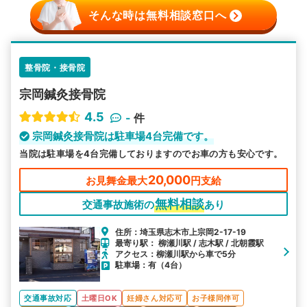
そんな時は無料相談窓口へ
整骨院・接骨院
宗岡鍼灸接骨院
4.5
-
件
宗岡鍼灸接骨院は駐車場4台完備です。
当院は駐車場を4台完備しておりますのでお車の方も安心です。
20,000
お見舞金最大
円支給
無料相談
交通事故施術の
あり
住所：埼玉県志木市上宗岡2-17-19
最寄り駅： 柳瀬川駅 / 志木駅 / 北朝霞駅
アクセス：柳瀬川駅から車で5分
駐車場：有（4台）
交通事故対応
土曜日OK
妊婦さん対応可
お子様同伴可