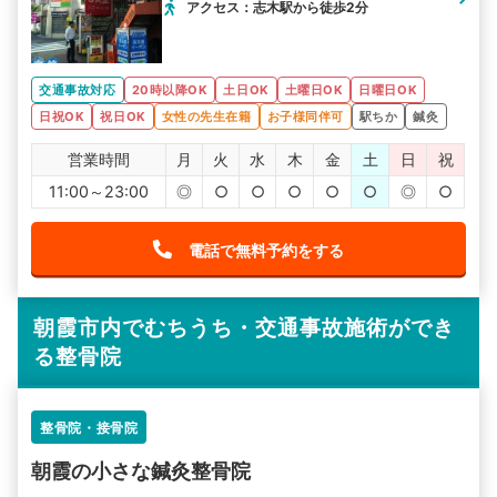
アクセス：志木駅から徒歩2分
交通事故対応
20時以降OK
土日OK
土曜日OK
日曜日OK
日祝OK
祝日OK
女性の先生在籍
お子様同伴可
駅ちか
鍼灸
営業時間
月
火
水
木
金
土
日
祝
11:00～23:00
◎
○
○
○
○
○
◎
○
電話で無料予約をする
朝霞市内でむちうち・交通事故施術ができ
る整骨院
整骨院・接骨院
朝霞の小さな鍼灸整骨院