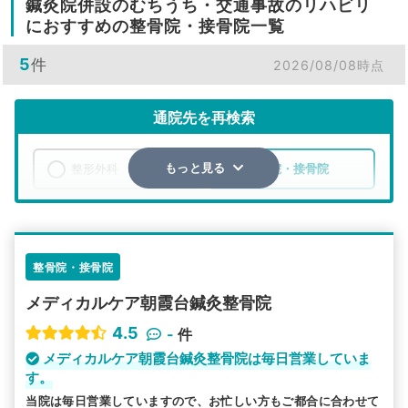
鍼灸院併設のむちうち・交通事故のリハビリ
におすすめの整骨院・接骨院一覧
5
件
2026/08/08時点
通院先を再検索
整形外科
整骨院・接骨院
もっと見る
エリア
埼玉県
朝霞市
検索する
整骨院・接骨院
メディカルケア朝霞台鍼灸整骨院
詳細条件で絞り込む
4.5
-
件
その他の検索方法
メディカルケア朝霞台鍼灸整骨院は毎日営業していま
す。
駅から探す
院名から探す
当院は毎日営業していますので、お忙しい方もご都合に合わせて