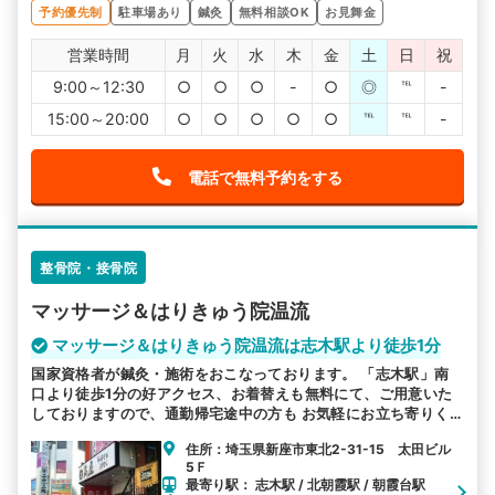
予約優先制
駐車場あり
鍼灸
無料相談OK
お見舞金
営業時間
月
火
水
木
金
土
日
祝
9:00～12:30
○
○
○
-
○
◎
℡
-
15:00～20:00
○
○
○
○
○
℡
℡
-
電話で無料予約をする
整骨院・接骨院
マッサージ＆はりきゅう院温流
マッサージ＆はりきゅう院温流は志木駅より徒歩1分
国家資格者が鍼灸・施術をおこなっております。 「志木駅」南
口より徒歩1分の好アクセス、お着替えも無料にて、ご用意いた
しておりますので、通勤帰宅途中の方も お気軽にお立ち寄りく
ださい。
住所：埼玉県新座市東北2-31-15 太田ビル
5Ｆ
最寄り駅： 志木駅 / 北朝霞駅 / 朝霞台駅