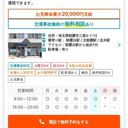
通院できます。
20,000
お見舞金最大
円支給
無料相談
交通事故施術の
あり
住所：埼玉県朝霞市三原3-1-13
最寄り駅： 朝霞台駅 / 北朝霞駅 / 志木駅
アクセス：朝霞台駅から徒歩7分
駐車場：有り
交通事故対応
土曜日OK
祝日OK
女性の先生在籍
妊婦さん対応可
お子様同伴可
駐車場あり
鍼灸
無料相談OK
お見舞金
営業時間
月
火
水
木
金
土
日
祝
9:00～12:00
○
○
○
○
○
◎
℡
◎
15:00～20:00
○
○
○
○
○
℡
℡
-
電話で無料予約をする