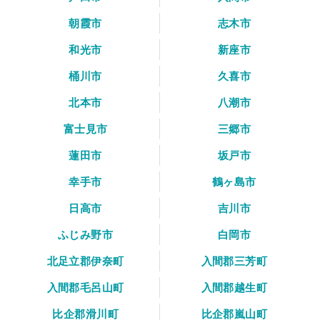
朝霞市
志木市
和光市
新座市
桶川市
久喜市
北本市
八潮市
富士見市
三郷市
蓮田市
坂戸市
幸手市
鶴ヶ島市
日高市
吉川市
ふじみ野市
白岡市
北足立郡伊奈町
入間郡三芳町
入間郡毛呂山町
入間郡越生町
比企郡滑川町
比企郡嵐山町