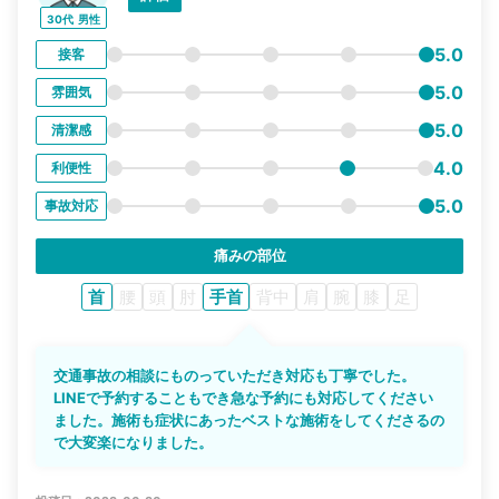
30代
男性
5.0
接客
5.0
雰囲気
5.0
清潔感
4.0
利便性
5.0
事故対応
痛みの部位
首
腰
頭
肘
手首
背中
肩
腕
膝
足
交通事故の相談にものっていただき対応も丁寧でした。
LINEで予約することもでき急な予約にも対応してください
ました。施術も症状にあったベストな施術をしてくださるの
で大変楽になりました。