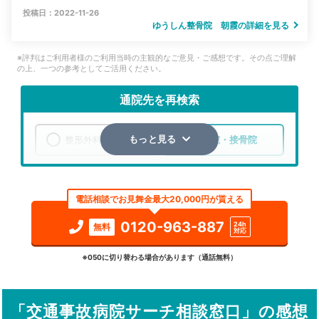
投稿日：2022-11-26
ゆうしん整骨院 朝霞の詳細を見る
※評判はご利用者様のご利用当時の主観的なご意見・ご感想です。その点ご理解
の上、一つの参考としてご活用ください。
通院先を再検索
整形外科
整骨院・接骨院
もっと見る
エリア
埼玉県
朝霞市
電話相談でお見舞金最大20,000円が貰える
検索する
0120-963-887
24h
無料
対応
詳細条件で絞り込む
※050に切り替わる場合があります（通話無料）
その他の検索方法
「交通事故病院サーチ相談窓口」の感想
駅から探す
院名から探す