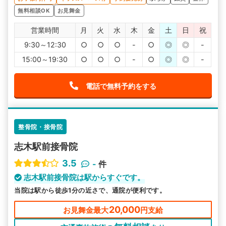
無料相談OK
お見舞金
営業時間
月
火
水
木
金
土
日
祝
9:30～12:30
○
○
○
-
○
◎
◎
-
15:00～19:30
○
○
○
-
○
◎
◎
-
電話で無料予約をする
整骨院・接骨院
志木駅前接骨院
3.5
-
件
志木駅前接骨院は駅からすぐです。
当院は駅から徒歩1分の近さで、通院が便利です。
20,000
お見舞金最大
円支給