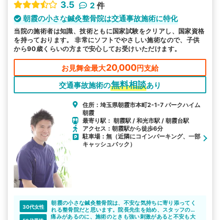
3.5
2
件
朝霞の小さな鍼灸整骨院は交通事故施術に特化
当院の施術者は知識、技術ともに国家試験をクリアし、国家資格
を持っております。 非常にソフトでやさしい施術なので、子供
から90歳くらいの方まで安心してお受けいただけます。
20,000
お見舞金最大
円支給
無料相談
交通事故施術の
あり
住所：埼玉県朝霞市本町2-1-7 パークハイム
朝霞
最寄り駅： 朝霞駅 / 和光市駅 / 朝霞台駅
アクセス：朝霞駅から徒歩6分
駐車場：無（近隣にコインパーキング、一部
キャッシュバック）
朝霞の小さな鍼灸整骨院は、不安な気持ちに寄り添ってく
30代女性
れる整骨院だと思います。院長先生を始め、スタッフの人
痛みがあるのに、施術のときも強い刺激があると不安も大
たちが親身になってくれると思います。