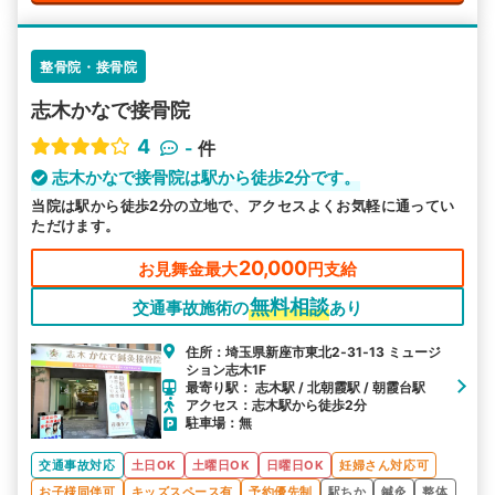
整骨院・接骨院
志木かなで接骨院
4
-
件
志木かなで接骨院は駅から徒歩2分です。
当院は駅から徒歩2分の立地で、アクセスよくお気軽に通ってい
ただけます。
20,000
お見舞金最大
円支給
無料相談
交通事故施術の
あり
住所：埼玉県新座市東北2‐31‐13 ミュージ
ション志木1F
最寄り駅： 志木駅 / 北朝霞駅 / 朝霞台駅
アクセス：志木駅から徒歩2分
駐車場：無
交通事故対応
土日OK
土曜日OK
日曜日OK
妊婦さん対応可
お子様同伴可
キッズスペース有
予約優先制
駅ちか
鍼灸
整体