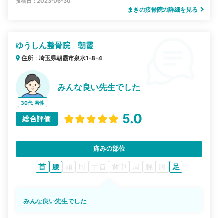
投稿日：2023-06-30
まきの接骨院の詳細を見る
ゆうしん整骨院 朝霞
住所：埼玉県朝霞市泉水1-8-4
みんな良い先生でした
30代
男性
5.0
総合評価
痛みの部位
首
腰
頭
肘
手首
背中
肩
腕
膝
足
みんな良い先生でした