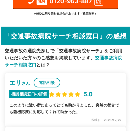
0120-963-887
無料
対応
詳細条件で絞り込む
※050に切り替わる場合があります（通話無料）
その他の検索方法
「交通事故病院サーチ相談窓口」の感想
駅から探す
院名から探す
交通事故の通院先探しで「交通事故病院サーチ」をご利用
いただいた方々のご感想を掲載しています。
交通事故病院
サーチ相談窓口
とは？
エリ
電話相談
さん
5.0
相談相談窓口の評価
このように近い所にあってとても助かりました、突然の都合で
も臨機応変に対応してくれて助かった。
投稿日：2025/12/27