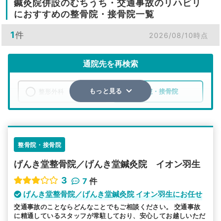
鍼灸院併設のむちうち・交通事故のリハビリ
におすすめの整骨院・接骨院一覧
1
件
2026/08/10時点
通院先を再検索
整形外科
整骨院・接骨院
もっと見る
エリア
埼玉県
羽生市
検索する
整骨院・接骨院
げんき堂整骨院／げんき堂鍼灸院 イオン羽生
詳細条件で絞り込む
3
7
件
その他の検索方法
げんき堂整骨院／げんき堂鍼灸院 イオン羽生にお任せ
交通事故のことならどんなことでもご相談ください。 交通事故
駅から探す
院名から探す
に精通しているスタッフが常駐しており、安心してお越しいただ