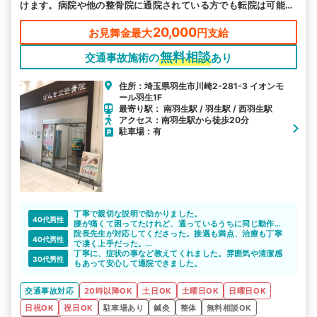
けます。病院や他の整骨院に通院されている方でも転院は可能で
す。まずは、ご相談下さい。
20,000
お見舞金最大
円支給
無料相談
交通事故施術の
あり
住所：埼玉県羽生市川崎2-281-3 イオンモ
ール羽生1F
最寄り駅： 南羽生駅 / 羽生駅 / 西羽生駅
アクセス：南羽生駅から徒歩20分
駐車場：有
丁寧で親切な説明で助かりました。
40代男性
腰が痛くて困ってたけれど、通っているうちに同じ動作を
しても痛くならなくなってきました。
院長先生が対応してくださった。接遇も満点、治療も丁寧
40代男性
で凄く上手だった。
イオンの中にあり利便性も良好。
丁寧に、症状の事など教えてくれました。雰囲気や清潔感
30代男性
もあって安心して通院できました。
交通事故対応
20時以降OK
土日OK
土曜日OK
日曜日OK
日祝OK
祝日OK
駐車場あり
鍼灸
整体
無料相談OK