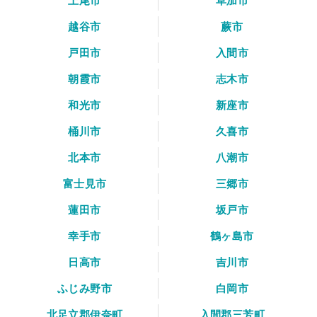
上尾市
草加市
越谷市
蕨市
戸田市
入間市
朝霞市
志木市
和光市
新座市
桶川市
久喜市
北本市
八潮市
富士見市
三郷市
蓮田市
坂戸市
幸手市
鶴ヶ島市
日高市
吉川市
ふじみ野市
白岡市
北足立郡伊奈町
入間郡三芳町