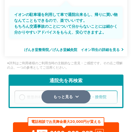
イオンの駐車場を利用して車で通院出来るし、帰りに買い物
なんてこともできるので、楽でいいです。
もちろん交通事故のことについて分からないことには細かく
分かりやすいアドバイスをもらえ、安心できますよ。
げんき堂整骨院／げんき堂鍼灸院 イオン羽生の詳細を見る
※評判はご利用者様のご利用当時の主観的なご意見・ご感想です。その点ご理解
の上、一つの参考としてご活用ください。
通院先を再検索
整形外科
整骨院・接骨院
もっと見る
エリア
埼玉県
羽生市
電話相談でお見舞金最大20,000円が貰える
検索する
24h