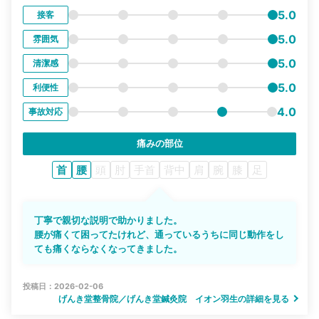
5.0
接客
5.0
雰囲気
5.0
清潔感
5.0
利便性
4.0
事故対応
痛みの部位
首
腰
頭
肘
手首
背中
肩
腕
膝
足
丁寧で親切な説明で助かりました。
腰が痛くて困ってたけれど、通っているうちに同じ動作をし
ても痛くならなくなってきました。
投稿日：2026-02-06
げんき堂整骨院／げんき堂鍼灸院 イオン羽生の詳細を見る