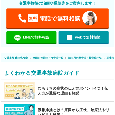
交通事故後の治療や通院先をご案内します！
電話で無料相談
無料
featured_play_list
LINEで無料相談
webで無料相談
交通事故 通院先検索
全国の整骨院・接骨院一覧
埼玉県の整骨院・接骨院一覧
羽生市
よくわかる交通事故病院ガイド
むちうちの症状の伝え方ポイント4つ！伝
え方が重要な理由も解説
腰椎捻挫とは？原因から症状、治療法やリ
ハビリも解説！