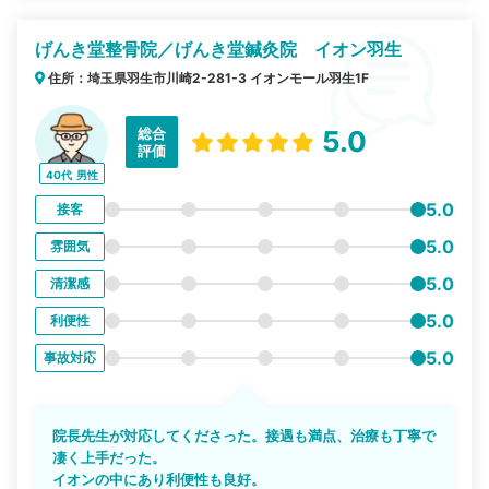
げんき堂整骨院／げんき堂鍼灸院 イオン羽生
住所：埼玉県羽生市川崎2-281-3 イオンモール羽生1F
総合
5.0
評価
40代
男性
5.0
接客
5.0
雰囲気
5.0
清潔感
5.0
利便性
5.0
事故対応
院長先生が対応してくださった。接遇も満点、治療も丁寧で
凄く上手だった。
イオンの中にあり利便性も良好。