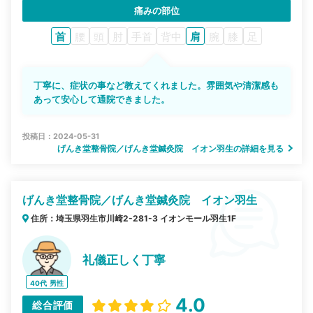
痛みの部位
首
腰
頭
肘
手首
背中
肩
腕
膝
足
丁寧に、症状の事など教えてくれました。雰囲気や清潔感も
あって安心して通院できました。
投稿日：2024-05-31
げんき堂整骨院／げんき堂鍼灸院 イオン羽生の詳細を見る
げんき堂整骨院／げんき堂鍼灸院 イオン羽生
住所：埼玉県羽生市川崎2-281-3 イオンモール羽生1F
礼儀正しく丁寧
40代
男性
4.0
総合評価