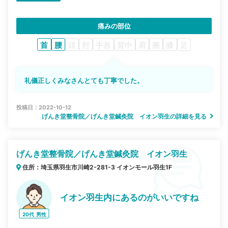
痛みの部位
首
腰
頭
肘
手首
背中
肩
腕
膝
足
礼儀正しくみなさんとても丁寧でした。
投稿日：2022-10-12
げんき堂整骨院／げんき堂鍼灸院 イオン羽生の詳細を見る
げんき堂整骨院／げんき堂鍼灸院 イオン羽生
住所：埼玉県羽生市川崎2-281-3 イオンモール羽生1F
イオン羽生内にあるのがいいですね
20代
男性