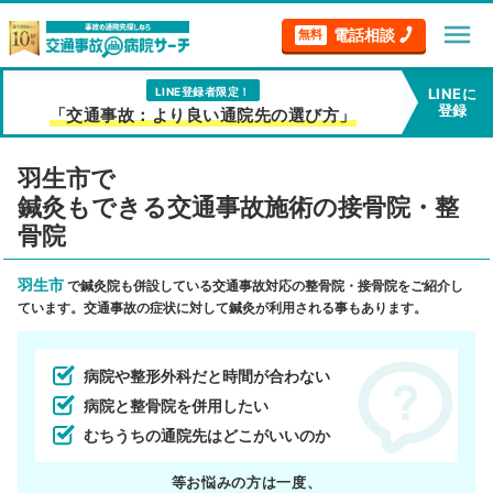
menu
電話相談
無料
LINE登録者限定！
LINEに
登録
「交通事故：より良い通院先の選び方」
羽生市で
鍼灸もできる交通事故施術の接骨院・整
骨院
羽生市
で鍼灸院も併設している交通事故対応の整骨院・接骨院をご紹介し
ています。交通事故の症状に対して鍼灸が利用される事もあります。
病院や整形外科だと時間が合わない
病院と整骨院を併用したい
むちうちの通院先はどこがいいのか
等お悩みの方は一度、