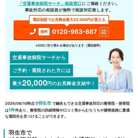
「交通事故病院サーチ」相談窓口
にご連絡ください。
事故対応の相談員が無料で相談対応致します。
電話相談でお見舞金最大20,000円が貰える
0120-963-887
24h
無料
対応
※050に切り替わる場合があります（通話無料）
交通事故病院サーチから
ご予約・通院された方には
20,000
最大
円
のお見舞金支給中！
羽生市
2026/08/10時点で
で鍼灸もできる交通事故対応の整骨院・接骨院
1件
は
件あり、整骨院の詳細情報や口コミ等からむちうちや腰椎捻挫に最適
な通院先を見つけることができます。
羽生市で