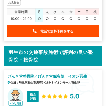
お見舞金
営業時間
月
火
水
木
金
土
日
祝
10:00～21:00
○
○
○
○
○
○
○
○
電話で無料予約をする
羽生市の交通事故施術で評判の良い整
骨院・接骨院
げんき堂整骨院／げんき堂鍼灸院 イオン羽生
住所：埼玉県羽生市川崎2-281-3 イオンモール羽生1F
総合
5.0
評価
40代
男性