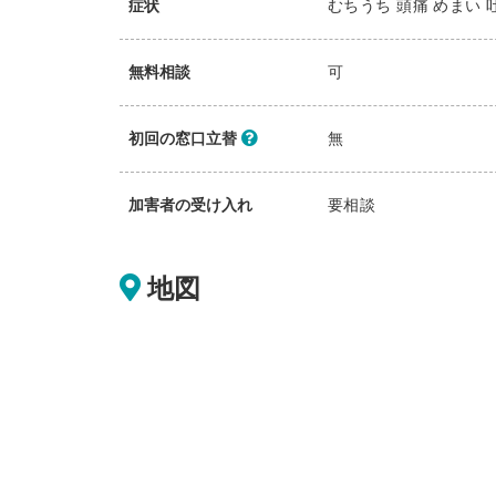
症状
むちうち 頭痛 めまい 
無料相談
可
初回の窓口立替
無
加害者の受け入れ
要相談
地図