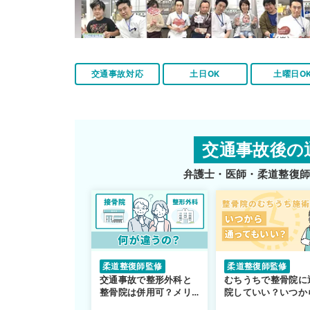
交通事故対応
土日OK
土曜日O
交通事故後の
弁護士・医師・柔道整復
柔道整復師監修
柔道整復師監修
交通事故で整形外科と
むちうちで整骨院に
整骨院は併用可？メリ
院していい？いつか
ットや注意点を解説
通えるかや施術も解