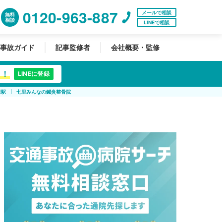
0120-963-887
メールで相談
無料
相談
LINEで相談
事故ガイド
記事監修者
会社概要・監修
中！
LINEに登録
里駅
七里みんなの鍼灸整骨院