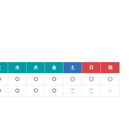
火
水
木
金
土
日
祝
○
○
○
○
◎
◎
◎
○
○
○
○
℡
℡
-