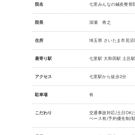
院名
七里みんなの鍼灸整骨
院長
深瀬 将之
住所
埼玉県
さいたま市見沼
最寄り駅
七里駅
大和田駅
土呂
アクセス
七里駅から徒歩2分
駐車場
有
こだわり
交通事故対応/土日OK/
ペース有/予約優先制/駐