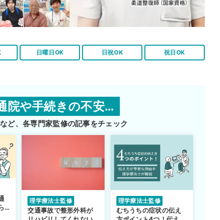
K
日曜日OK
日祝OK
祝日OK
通院や手続きの不安…
師など、
各専門家監修の記事をチェック
通
理学療法士監修
理学療法士監修
ら
交通事故で整形外科が
むちうちの症状の伝え
リハビリしてくれない…
方ポイント4つ！伝え方