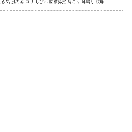
吐き気 脱力感 コリ しびれ 腰椎捻挫 肩こり 耳鳴り 腰痛