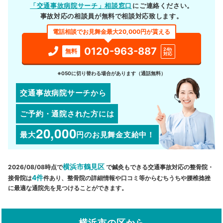
「交通事故病院サーチ」相談窓口
にご連絡ください。
事故対応の相談員が無料で相談対応致します。
電話相談でお見舞金最大20,000円が貰える
0120-963-887
24h
無料
対応
※050に切り替わる場合があります（通話無料）
交通事故病院サーチから
ご予約・通院された方には
20,000
最大
円
のお見舞金支給中！
横浜市鶴見区
2026/08/08時点で
で鍼灸もできる交通事故対応の整骨院・
4件
接骨院は
件あり、整骨院の詳細情報や口コミ等からむちうちや腰椎捻挫
に最適な通院先を見つけることができます。
横浜市の区から