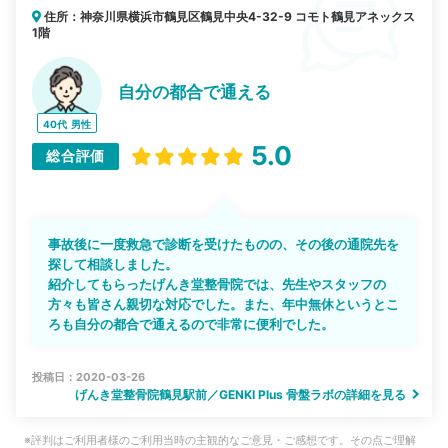
住所：神奈川県横浜市鶴見区鶴見中央4-32-9 コモト鶴見アネックス
1階
自分の都合で通える
40代
男性
5.0
総合評価
事故後に一度救急で診断を受けたものの、その後の通院先を
探して相談しました。
紹介してもらったげんき堂整骨院では、先生やスタッフの
方々も皆さん親切な対応でした。また、年中無休というとこ
ろも自分の都合で通えるので非常に便利でした。
投稿日：2020-03-26
げんき堂整骨院鶴見駅前／GENKI Plus 骨盤ラボの詳細を見る
※評判はご利用者様のご利用当時の主観的なご意見・ご感想です。その点ご理解