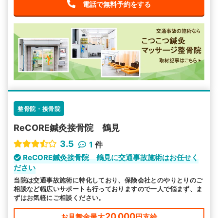
電話で無料予約をする
整骨院・接骨院
ReCORE鍼灸接骨院 鶴見
3.5
1
件
ReCORE鍼灸接骨院 鶴見に交通事故施術はお任せく
ださい
当院は交通事故施術に特化しており、保険会社とのやりとりのご
相談など幅広いサポートも行っておりますので一人で悩まず、ま
ずはお気軽にご相談ください。
20,000
お見舞金最大
円支給