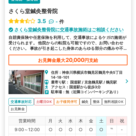
さくら堂鍼灸整骨院
3.5
-
件
さくら堂鍼灸整骨院に交通事故施術はご相談ください
自賠責保険や任意保険を利用して、交通事故によるケガの施術が
受けられます。 他院からの転院も可能ですので、お問い合わせ
ください。 事故が引き起こした身体のあらゆる部分の痛みや不
調もお気軽にご相談ください。
20,000
お見舞金最大
円支給
住所：神奈川県横浜市鶴見区鶴見中央5丁目
14-18-101
最寄り駅： 国道駅 / 京急鶴見駅 / 鶴見駅
アクセス：国道駅から徒歩3分
駐車場：無（近隣コインパーキングあり）
交通事故対応
土曜日OK
お子様同伴可
鍼灸
整体
無料相談OK
お見舞金
営業時間
月
火
水
木
金
土
日
祝
9:00～12:00
○
○
○
○
○
○
℡
-