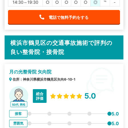
14:30～19:30
○
○
○
○
○
◎
℡
-
電話で無料予約をする
横浜市鶴見区の交通事故施術で評判の
良い整骨院・接骨院
月の光整骨院 矢向院
住所：神奈川県横浜市鶴見区矢向6-10-1
総合
5.0
評価
50代
男性
5.0
接客
5.0
雰囲気