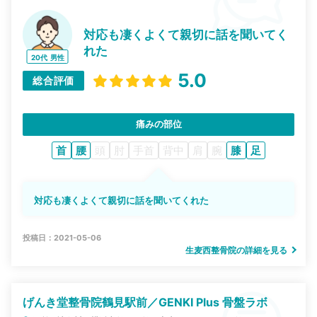
対応も凄くよくて親切に話を聞いてく
れた
20代
男性
5.0
総合評価
痛みの部位
首
腰
頭
肘
手首
背中
肩
腕
膝
足
対応も凄くよくて親切に話を聞いてくれた
投稿日：2021-05-06
生麦西整骨院の詳細を見る
げんき堂整骨院鶴見駅前／GENKI Plus 骨盤ラボ