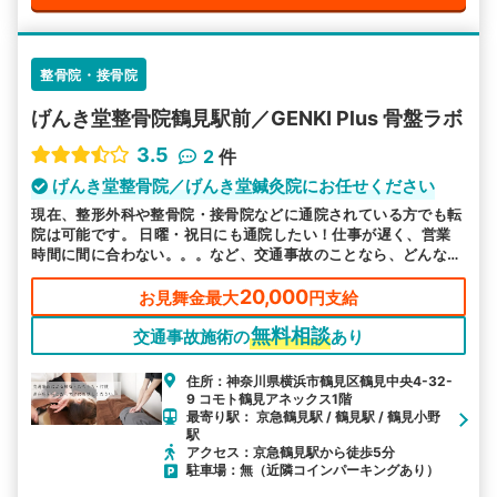
整骨院・接骨院
げんき堂整骨院鶴見駅前／GENKI Plus 骨盤ラボ
3.5
2
件
げんき堂整骨院／げんき堂鍼灸院にお任せください
現在、整形外科や整骨院・接骨院などに通院されている方でも転
院は可能です。 日曜・祝日にも通院したい！仕事が遅く、営業
時間に間に合わない。。。など、交通事故のことなら、どんなこ
とでもご相談ください。
20,000
お見舞金最大
円支給
無料相談
交通事故施術の
あり
住所：神奈川県横浜市鶴見区鶴見中央4-32-
9 コモト鶴見アネックス1階
最寄り駅： 京急鶴見駅 / 鶴見駅 / 鶴見小野
駅
アクセス：京急鶴見駅から徒歩5分
駐車場：無（近隣コインパーキングあり）