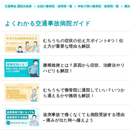
交通事故 通院先検索
全国の整骨院・接骨院一覧
神奈川県の整骨院・接骨院一覧
横浜
よくわかる交通事故病院ガイド
むちうちの症状の伝え方ポイント4つ！伝
え方が重要な理由も解説
腰椎捻挫とは？原因から症状、治療法やリ
ハビリも解説！
むちうちで整骨院に通院していい？いつか
ら通えるかや施術も解説！
追突事故で痛くなくても病院受診する理由
– 痛みが出た時へ備えよう