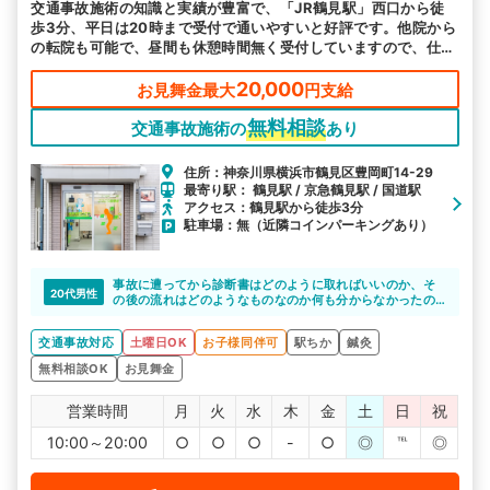
交通事故施術の知識と実績が豊富で、「JR鶴見駅」西口から徒
駅から探す
院名から探す
歩3分、平日は20時まで受付で通いやすいと好評です。他院から
の転院も可能で、昼間も休憩時間無く受付していますので、仕事
の合間にお気軽に来院ください。
20,000
お見舞金最大
円支給
無料相談
交通事故施術の
あり
住所：神奈川県横浜市鶴見区豊岡町14-29
最寄り駅： 鶴見駅 / 京急鶴見駅 / 国道駅
アクセス：鶴見駅から徒歩3分
駐車場：無（近隣コインパーキングあり）
事故に遭ってから診断書はどのように取ればいいのか、そ
20代男性
の後の流れはどのようなものなのか何も分からなかったの
ですがこつこつ鍼灸マッサージ整骨院さんに詳しくアドバ
イスしてもらえて心強く感じました。
交通事故対応
土曜日OK
お子様同伴可
駅ちか
鍼灸
無料相談OK
お見舞金
営業時間
月
火
水
木
金
土
日
祝
10:00～20:00
○
○
○
-
○
◎
℡
◎