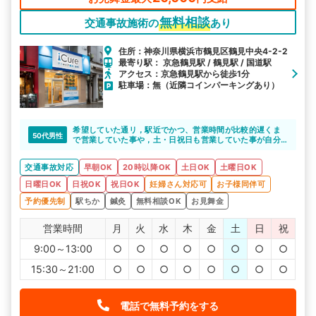
無料相談
交通事故施術の
あり
住所：神奈川県横浜市鶴見区鶴見中央4-2-2
最寄り駅： 京急鶴見駅 / 鶴見駅 / 国道駅
アクセス：京急鶴見駅から徒歩1分
駐車場：無（近隣コインパーキングあり）
希望していた通リ，駅近でかつ、営業時間が比較的遅くま
50代男性
で営業していた事や，土・日祝日も営業していた事が自分
には非常に助かりました。大変満足しています。
交通事故対応
早朝OK
20時以降OK
土日OK
土曜日OK
日曜日OK
日祝OK
祝日OK
妊婦さん対応可
お子様同伴可
予約優先制
駅ちか
鍼灸
無料相談OK
お見舞金
営業時間
月
火
水
木
金
土
日
祝
9:00～13:00
○
○
○
○
○
○
○
○
15:30～21:00
○
○
○
○
○
○
○
○
電話で無料予約をする