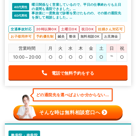
曜日関係なく営業しているので、平日の仕事終わりも土日
40代男性
の昼間も通院できました。
自分のスケジュールに合わせて、ストレスなく通院できた
事故後に一度救急で診断を受けたものの、その後の通院先
40代男性
ので便利でした。
を探して相談しました。
紹介してもらったげんき堂整骨院では、先生やスタッフの
方々も皆さん親切な対応でした。また、年中無休というと
交通事故対応
20時以降OK
土曜日OK
祝日OK
妊婦さん対応可
ころも自分の都合で通えるので非常に便利でした。
お子様同伴可
予約優先制
鍼灸
整体
無料相談OK
お見舞金
営業時間
月
火
水
木
金
土
日
祝
10:00～20:00
○
○
○
○
○
○
℡
○
電話で無料予約をする
どの通院先を選べばよいか分からない...
そんな時は無料相談窓口へ
整骨院・接骨院