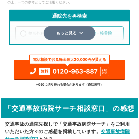
の上、一つの参考としてご活用ください。
通院先を再検索
整形外科
整骨院・接骨院
もっと見る
エリア
神奈川県
横浜市鶴見区
電話相談でお見舞金最大20,000円が貰える
検索する
0120-963-887
24h
無料
対応
詳細条件で絞り込む
※050に切り替わる場合があります（通話無料）
その他の検索方法
「交通事故病院サーチ相談窓口」の感想
駅から探す
院名から探す
交通事故の通院先探しで「交通事故病院サーチ」をご利用
いただいた方々のご感想を掲載しています。
交通事故病院
サーチ相談窓口
とは？