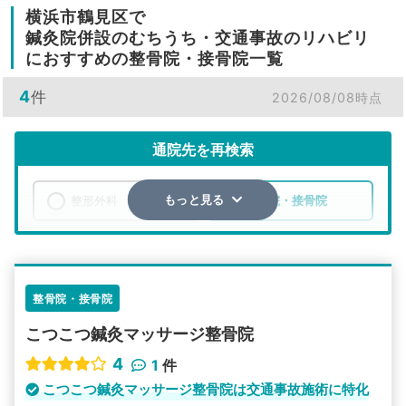
横浜市鶴見区で
鍼灸院併設のむちうち・交通事故のリハビリ
におすすめの整骨院・接骨院一覧
4
件
2026/08/08時点
通院先を再検索
整形外科
整骨院・接骨院
もっと見る
エリア
神奈川県
横浜市鶴見区
検索する
整骨院・接骨院
こつこつ鍼灸マッサージ整骨院
詳細条件で絞り込む
4
1
件
その他の検索方法
こつこつ鍼灸マッサージ整骨院は交通事故施術に特化