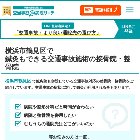
menu
電話相談
無料
LINE登録者限定！
LINEに
登録
「交通事故：より良い通院先の選び方」
横浜市鶴見区で
鍼灸もできる交通事故施術の接骨院・整
骨院
横浜市鶴見区
で鍼灸院も併設している交通事故対応の整骨院・接骨院をご
紹介しています。交通事故の症状に対して鍼灸が利用される事もあります。
病院や整形外科だと時間が合わない
病院と整骨院を併用したい
むちうちの通院先はどこがいいのか
等お悩みの方は一度、