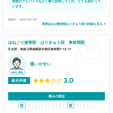
術後のアドバイスなど丁寧に説明してくれ、とても助かって
います。
投稿日：2025-03-06
座間あおば整骨院はりきゅう院の詳細を見る
ほねごり接骨院・はりきゅう院 東林間院
住所：神奈川県相模原市南区東林間7-13-17
通いやすい
40代
男性
3.0
総合評価
痛みの部位
首
腰
頭
肘
手首
背中
肩
腕
膝
足