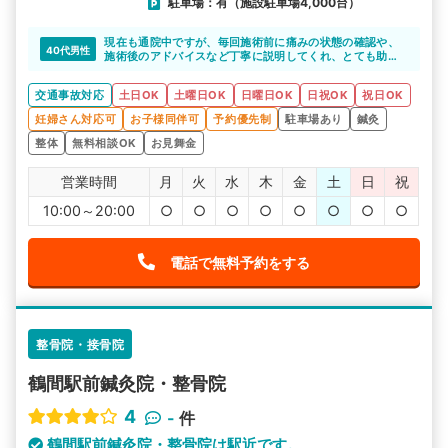
駐車場：有（施設駐車場4,000台）
現在も通院中ですが、毎回施術前に痛みの状態の確認や、
40代男性
施術後のアドバイスなど丁寧に説明してくれ、とても助か
っています。
交通事故対応
土日OK
土曜日OK
日曜日OK
日祝OK
祝日OK
妊婦さん対応可
お子様同伴可
予約優先制
駐車場あり
鍼灸
整体
無料相談OK
お見舞金
営業時間
月
火
水
木
金
土
日
祝
10:00～20:00
○
○
○
○
○
○
○
○
電話で無料予約をする
整骨院・接骨院
鶴間駅前鍼灸院・整骨院
4
-
件
鶴間駅前鍼灸院・整骨院は駅近です。