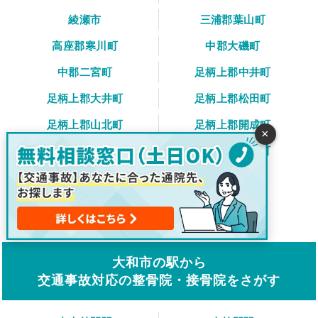
綾瀬市
三浦郡葉山町
高座郡寒川町
中郡大磯町
中郡二宮町
足柄上郡中井町
足柄上郡大井町
足柄上郡松田町
足柄上郡山北町
足柄上郡開成町
×
足柄下郡箱根町
足柄下郡真鶴町
足柄下郡湯河原町
愛甲郡愛川町
愛甲郡清川村
大和市の駅から
交通事故対応の整骨院・接骨院をさがす