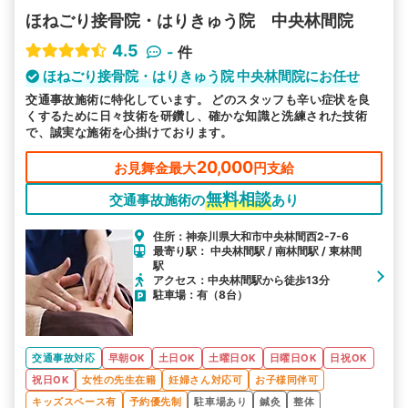
ほねごり接骨院・はりきゅう院 中央林間院
4.5
-
件
ほねごり接骨院・はりきゅう院 中央林間院にお任せ
交通事故施術に特化しています。 どのスタッフも辛い症状を良
くするために日々技術を研鑽し、確かな知識と洗練された技術
で、誠実な施術を心掛けております。
20,000
お見舞金最大
円支給
無料相談
交通事故施術の
あり
住所：神奈川県大和市中央林間西2-7-6
最寄り駅： 中央林間駅 / 南林間駅 / 東林間
駅
アクセス：中央林間駅から徒歩13分
駐車場：有（8台）
交通事故対応
早朝OK
土日OK
土曜日OK
日曜日OK
日祝OK
祝日OK
女性の先生在籍
妊婦さん対応可
お子様同伴可
キッズスペース有
予約優先制
駐車場あり
鍼灸
整体