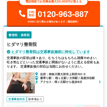
電話相談でお見舞金最大20,000円が貰える
0120-963-887
24h
対応
※050に切り替わる場合があります（通話無料）
整骨院・接骨院
ヒダマリ整骨院
ヒダマリ整骨院は交通事故施術に特化しています
交通事故の症状は様々あり、むちうちはもちろん頭痛やめまい、
吐き気などといった交通事故と関係がないように思える症状もあ
ります。 交通事故後の対応は当院にお任せください。
住所：神奈川県大和市上和田741-5
最寄り駅： 桜ヶ丘駅 / 大和駅 / 高座渋谷駅
アクセス：桜ヶ丘駅から徒歩8分
交通事故対応
駐車場あり