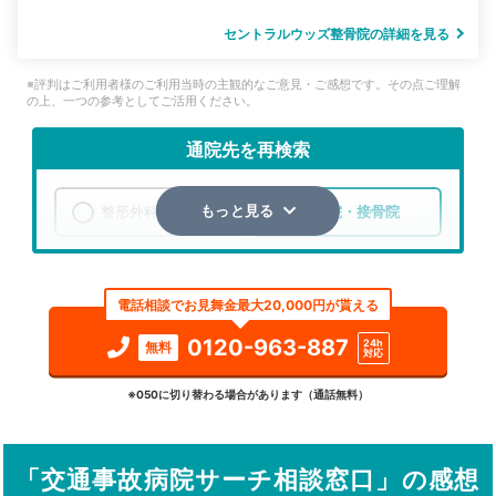
セントラルウッズ整骨院の詳細を見る
※評判はご利用者様のご利用当時の主観的なご意見・ご感想です。その点ご理解
の上、一つの参考としてご活用ください。
通院先を再検索
整形外科
整骨院・接骨院
もっと見る
エリア
神奈川県
大和市
電話相談でお見舞金最大20,000円が貰える
検索する
0120-963-887
24h
無料
対応
詳細条件で絞り込む
※050に切り替わる場合があります（通話無料）
その他の検索方法
「交通事故病院サーチ相談窓口」の感想
駅から探す
院名から探す