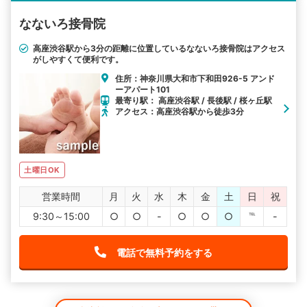
なないろ接骨院
高座渋谷駅から3分の距離に位置しているなないろ接骨院はアクセス
がしやすくて便利です。
住所：神奈川県大和市下和田926-5 アンド
ーアパート101
最寄り駅： 高座渋谷駅 / 長後駅 / 桜ヶ丘駅
アクセス：高座渋谷駅から徒歩3分
土曜日OK
営業時間
月
火
水
木
金
土
日
祝
9:30～15:00
○
○
-
○
○
○
℡
-
電話で無料予約をする