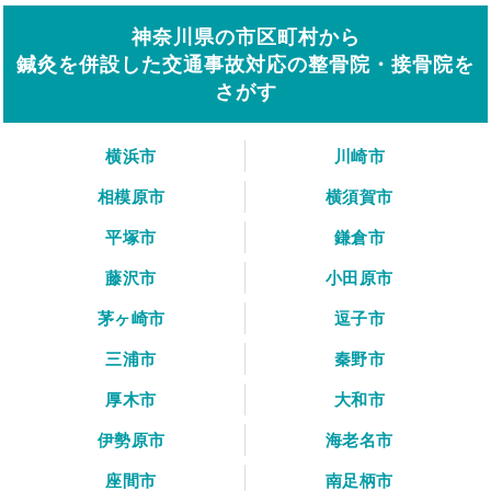
神奈川県の市区町村から
鍼灸を併設した交通事故対応の整骨院・接骨院を
さがす
横浜市
川崎市
相模原市
横須賀市
平塚市
鎌倉市
藤沢市
小田原市
茅ヶ崎市
逗子市
三浦市
秦野市
厚木市
大和市
伊勢原市
海老名市
座間市
南足柄市