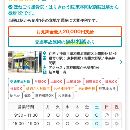
ほねごり接骨院・はりきゅう院 東林間駅前院は駅から
徒歩1分です。
当院は駅から徒歩1分の立地で通院に大変便利です。
20,000
お見舞金最大
円支給
無料相談
交通事故施術の
あり
住所：神奈川県相模原市南区上鶴間6-31-9
最寄り駅： 東林間駅 / 相模大野駅 / 中央林
間駅
アクセス：東林間駅から徒歩1分
駐車場：有
交通事故対応
早朝OK
土日OK
土曜日OK
日曜日OK
日祝OK
祝日OK
妊婦さん対応可
お子様同伴可
予約優先制
駐車場あり
駅ちか
鍼灸
無料相談OK
お見舞金
営業時間
月
火
水
木
金
土
日
祝
9:30～11:30
○
○
○
○
○
○
◎
◎
15:00～19:00
○
○
○
○
○
○
◎
◎