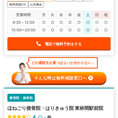
無料相談OK
お見舞金
営業時間
月
火
水
木
金
土
日
祝
9:30～12:00
○
○
○
○
○
◎
◎
◎
15:00〜20:00
○
○
○
○
○
◎
◎
◎
電話で無料予約をする
どの通院先を選べばよいか分からない...
そんな時は無料相談窓口へ
整骨院・接骨院
ほねごり接骨院・はりきゅう院 東林間駅前院
4
-
件