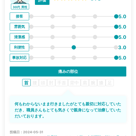
評価
30代
男性
5.0
接客
5.0
雰囲気
5.0
清潔感
3.0
利便性
5.0
事故対応
痛みの部位
首
腰
頭
肘
手首
背中
肩
腕
膝
足
何もわからないまま行きましたがとても親切に対応していた
だき、職員さんもとても気さくで親身になって治療していた
だいております。
投稿日：2024-05-31