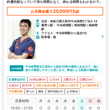
約優先制なっていて待ち時間もなく、終わる時間もわかるので、
スケジュールの合間に受けやすくなっております。
20,000
お見舞金最大
円支給
住所：神奈川県大和市中央林間3丁目4-14
最寄り駅： 中央林間駅 / 東林間駅 / 南林間
駅
アクセス：中央林間駅から徒歩1分
駐車場：無
中央林間駅北口改札から徒歩30秒の場所にあるので、道に
20代男性
迷わず通院しやすいと思います。事故による怪我の施術経
験や、事故の知識も豊富なので心強いですね。
交通事故対応
20時以降OK
土日OK
土曜日OK
日曜日OK
日祝OK
祝日OK
女性の先生在籍
妊婦さん対応可
お子様同伴可
予約優先制
駅ちか
鍼灸
無料相談OK
お見舞金
営業時間
月
火
水
木
金
土
日
祝
10:00～21:00
○
○
○
○
○
○
○
○