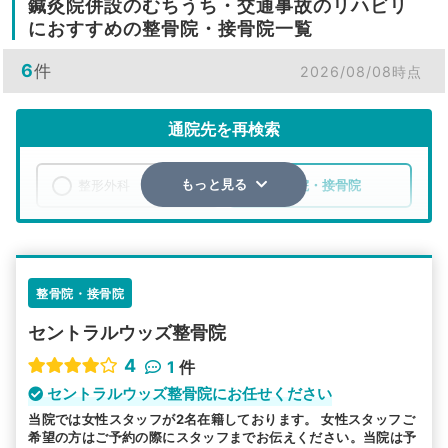
鍼灸院併設のむちうち・交通事故のリハビリ
におすすめの整骨院・接骨院一覧
6
件
2026/08/08時点
通院先を再検索
整形外科
整骨院・接骨院
もっと見る
エリア
神奈川県
大和市
検索する
整骨院・接骨院
セントラルウッズ整骨院
詳細条件で絞り込む
4
1
件
その他の検索方法
セントラルウッズ整骨院にお任せください
当院では女性スタッフが2名在籍しております。 女性スタッフご
駅から探す
院名から探す
希望の方はご予約の際にスタッフまでお伝えください。当院は予