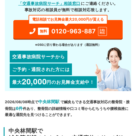
「交通事故病院サーチ」相談窓口
にご連絡ください。
事故対応の相談員が無料で相談対応致します。
電話相談でお見舞金最大20,000円が貰える
0120-963-887
24h
無料
対応
※050に切り替わる場合があります（通話無料）
交通事故病院サーチから
ご予約・通院された方には
20,000
最大
円
のお見舞金支給中！
中央林間駅
2026/08/08時点で
で鍼灸もできる交通事故対応の整骨院・接
6件
骨院は
件あり、整骨院の詳細情報や口コミ等からむちうちや腰椎捻挫に
最適な通院先を見つけることができます。
中央林間駅で