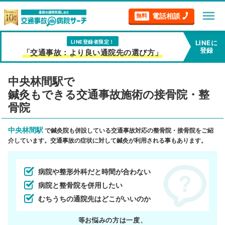
menu
電話相談
無料
LINE登録者限定！
LINEに
登録
「交通事故：より良い通院先の選び方」
中央林間駅で
鍼灸もできる交通事故施術の接骨院・整
骨院
中央林間駅
で鍼灸院も併設している交通事故対応の整骨院・接骨院をご紹
介しています。交通事故の症状に対して鍼灸が利用される事もあります。
病院や整形外科だと時間が合わない
病院と整骨院を併用したい
むちうちの通院先はどこがいいのか
等お悩みの方は一度、