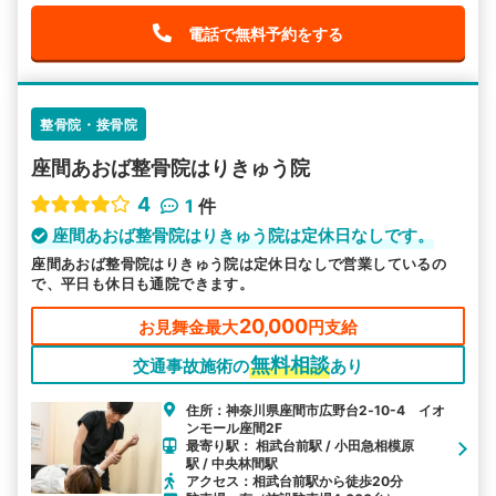
電話で無料予約をする
整骨院・接骨院
座間あおば整骨院はりきゅう院
4
1
件
座間あおば整骨院はりきゅう院は定休日なしです。
座間あおば整骨院はりきゅう院は定休日なしで営業しているの
で、平日も休日も通院できます。
20,000
お見舞金最大
円支給
無料相談
交通事故施術の
あり
住所：神奈川県座間市広野台2‐10-4 イオ
ンモール座間2F
最寄り駅： 相武台前駅 / 小田急相模原
駅 / 中央林間駅
アクセス：相武台前駅から徒歩20分