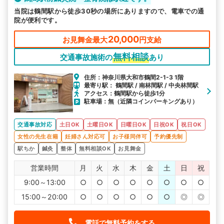
当院は鶴間駅から徒歩30秒の場所にありますので、電車での通
院が便利です。
20,000
お見舞金最大
円支給
無料相談
交通事故施術の
あり
住所：神奈川県大和市鶴間2-1-3 1階
最寄り駅： 鶴間駅 / 南林間駅 / 中央林間駅
アクセス：鶴間駅から徒歩1分
駐車場：無（近隣コインパーキングあり）
交通事故対応
土日OK
土曜日OK
日曜日OK
日祝OK
祝日OK
女性の先生在籍
妊婦さん対応可
お子様同伴可
予約優先制
駅ちか
鍼灸
整体
無料相談OK
お見舞金
営業時間
月
火
水
木
金
土
日
祝
9:00～13:00
○
○
○
○
○
○
○
○
15:00～20:00
○
○
○
○
○
○
◎
◎
電話で無料予約をする