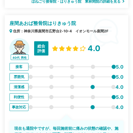
ほねごり接骨院・はりきゅう院 東林間院の詳細を見る
座間あおば整骨院はりきゅう院
住所：神奈川県座間市広野台2‐10-4 イオンモール座間2F
総合
4.0
評価
40代
男性
5.0
接客
5.0
雰囲気
4.0
清潔感
5.0
利便性
4.0
事故対応
現在も通院中ですが、毎回施術前に痛みの状態の確認や、施