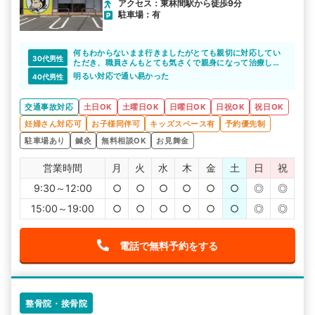
アクセス：東林間駅から徒歩9分
駐車場：有
何もわからないまま行きましたがとても親切に対応してい
30代男性
ただき、職員さんもとても気さくで親身になって治療して
いただいております。
明るい対応で通い易かった
40代男性
交通事故対応
土日OK
土曜日OK
日曜日OK
日祝OK
祝日OK
妊婦さん対応可
お子様同伴可
キッズスペース有
予約優先制
駐車場あり
鍼灸
無料相談OK
お見舞金
営業時間
月
火
水
木
金
土
日
祝
9:30～12:00
○
○
○
○
○
○
◎
◎
15:00～19:00
○
○
○
○
○
○
◎
◎
電話で無料予約をする
整骨院・接骨院