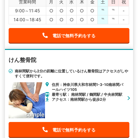
営業時間
月
火
水
木
金
土
日
祝
9:00～11:45
○
○
○
○
○
℡
℡
-
14:00～18:45
○
○
○
○
○
℡
℡
-
電話で無料予約をする
けん整骨院
南林間駅から2分の距離に位置しているけん整骨院はアクセスがしや
すくて便利です。
住所：神奈川県大和市林間1-3-10南林間パ
ールハイツ105
最寄り駅： 南林間駅 / 鶴間駅 / 中央林間駅
アクセス：南林間駅から徒歩2分
電話で無料予約をする