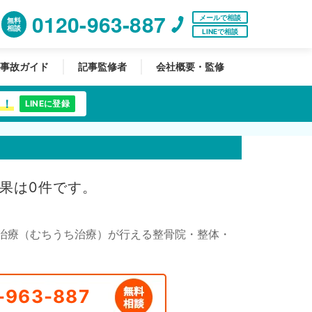
0120-963-887
メールで相談
無料
相談
LINEで相談
事故ガイド
記事監修者
会社概要・監修
中！
LINEに登録
果は0件です。
治療（むちうち治療）が行える整骨院・整体・
-963-887