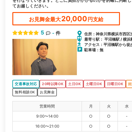
を行なっていきます。どこに負担がかかるのかを的確に判断し
てお越しください。
20,000
お見舞金最大
円支給
5
-
件
住所：神奈川県横浜市西区浅間
最寄り駅： 平沼橋駅 / 横浜
アクセス：平沼橋駅から徒
駐車場：無
交通事故対応
20時以降OK
土日OK
土曜日OK
日曜日OK
妊
無料相談OK
お見舞金
営業時間
月
火
水
9:00〜14:00
○
○
-
16:00〜21:00
○
○
-