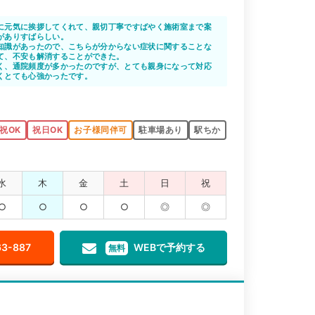
に元気に挨拶してくれて、親切丁寧ですばやく施術室まで案
がありすばらしい。
知識があったので、こちらが分からない症状に関することな
て、不安も解消することができた。
く、通院頻度が多かったのですが、とても親身になって対応
くとても心強かったです。
祝OK
祝日OK
お子様同伴可
駐車場あり
駅ちか
水
木
金
土
日
祝
○
○
○
○
◎
◎
63-887
WEBで予約する
無料