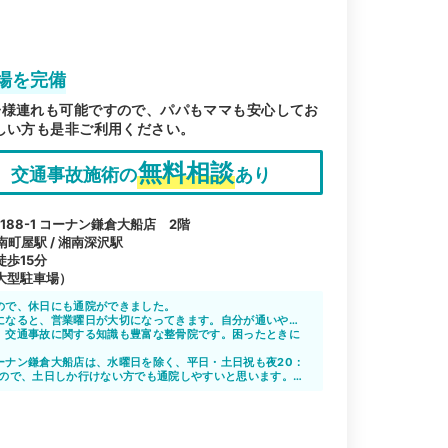
場を完備
子様連れも可能ですので、パパもママも安心してお
しい方も是非ご利用ください。
無料相談
交通事故施術の
あり
88-1 コーナン鎌倉大船店 2階
南町屋駅 / 湘南深沢駅
歩15分
大型駐車場）
ので、休日にも通院ができました。
になると、営業曜日が大切になってきます。自分が通いやす
している通院先を選んだおかげで、ストレスフリーな通院期
、交通事故に関する知識も豊富な整骨院です。困ったときに
。
ーナン鎌倉大船店は、水曜日を除く、平日・土日祝も夜20：
るので、土日しか行けない方でも通院しやすいと思います。祝
、自分の予定に合わせやすいですね。