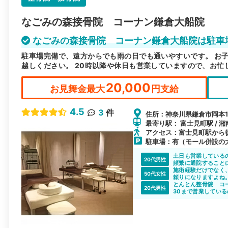
なごみの森接骨院 コーナン鎌倉大船院
なごみの森接骨院 コーナン鎌倉大船院は駐車
駐車場完備で、遠方からでも雨の日でも通いやすいです。 お
越しください。 20時以降や休日も営業していますので、お忙
20,000
お見舞金最大
円支給
4.5
3
件
住所：神奈川県鎌倉市岡本11
最寄り駅： 富士見町駅 / 湘
アクセス：富士見町駅から徒
駐車場：有（モール併設の
土日も営業している
20代男性
頻繁に通院すること
い曜日・時間に営業
施術経験だけでなく
50代女性
間を過ごせました。
頼りになりますよね
とんとん整骨院 コ
20代男性
30まで営業してい
日もやっているので