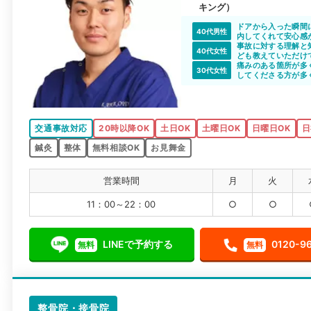
キング）
ドアから入った瞬間
40代男性
内してくれて安心感
事故に対する理解と
40代女性
ども教えていただけ
痛みのある箇所が多
30代女性
してくださる方が多
交通事故対応
20時以降OK
土日OK
土曜日OK
日曜日OK
日
鍼灸
整体
無料相談OK
お見舞金
営業時間
月
火
11：00～22：00
○
○
LINEで予約する
0120-9
無料
無料
整骨院・接骨院