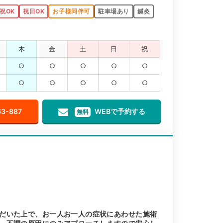
祝OK
祝日OK
お子様同伴可
駐車場あり
鍼灸
木
金
土
日
祝
○
○
○
○
○
○
○
○
○
○
63-887
WEBで予約する
無料
だいた上で、お一人お一人の症状にあわせた施術