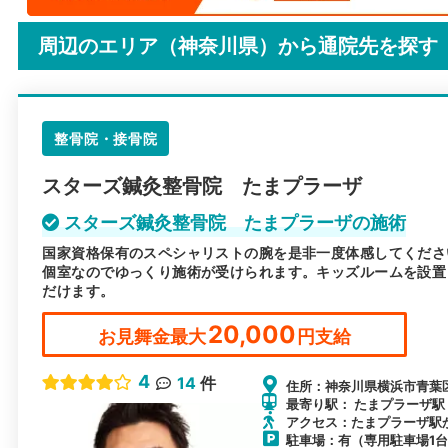
周辺のエリア（神奈川県）から
通院先を探す
整骨院・接骨院
スターズ鍼灸整骨院 たまプラーザ
スターズ鍼灸整骨院 たまプラーザの施術
国家資格保有のスペシャリストの腕を是非一度体感してくださ
個室なのでゆっくり施術が受けられます。キッズルームを設置
だけます。
20,000
お見舞金最大
円支給
4
14
件
住所：神奈川県横浜市青葉区
最寄り駅： たまプラーザ駅 /
アクセス：たまプラーザ駅
駐車場：有（専用駐車場1