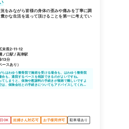
い
状況をみながら皆様の身体の歪みや痛みを丁寧に調
け豊かな生活を送って頂けることを第一に考えてい
長2-11-12
溝ノ口駅 / 高津駅
13分
ペースあり）
がらはわゆう整骨院で施術を受ける場合も、はわゆう整骨院
場合も、通院するペースを相談できるのがよいですね。
ってしまうと、保険や慰謝料の手続きが複雑で難しいですよ
では、保険会社との手続きについてもアドバイスしてくれる
きると思います。
日OK
妊婦さん対応可
お子様同伴可
駐車場あり