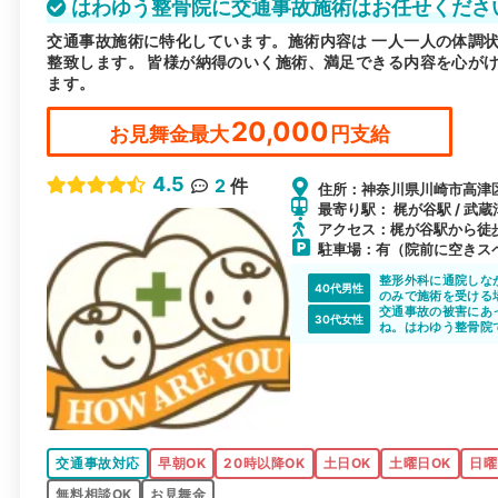
はわゆう整骨院に交通事故施術はお任せくださ
交通事故施術に特化しています。施術内容は 一人一人の体調
整致します。 皆様が納得のいく施術、満足できる内容を心が
ます。
20,000
お見舞金最大
円支給
4.5
2
件
住所：神奈川県川崎市高津区末
最寄り駅： 梶が谷駅 / 武蔵
アクセス：梶が谷駅から徒歩
駐車場：有（院前に空きス
整形外科に通院しな
40代男性
のみで施術を受ける
交通事故の被害にあ
30代女性
ね。はわゆう整骨院
ので安心して通院で
交通事故対応
早朝OK
20時以降OK
土日OK
土曜日OK
日曜
無料相談OK
お見舞金