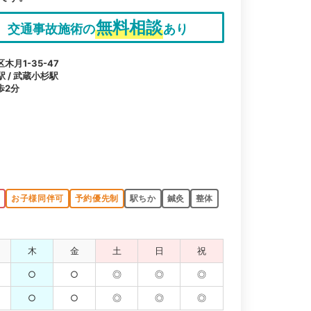
無料相談
交通事故施術の
あり
月1-35-47
駅 / 武蔵小杉駅
歩2分
K
お子様同伴可
予約優先制
駅ちか
鍼灸
整体
木
金
土
日
祝
○
○
◎
◎
◎
○
○
◎
◎
◎