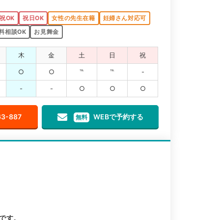
祝OK
祝日OK
女性の先生在籍
妊婦さん対応可
料相談OK
お見舞金
木
金
土
日
祝
○
○
℡
℡
-
-
-
○
○
○
63-887
WEBで予約する
無料
です。