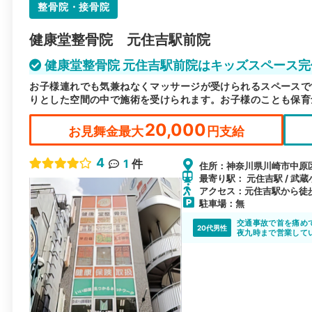
整骨院・接骨院
健康堂整骨院 元住吉駅前院
健康堂整骨院 元住吉駅前院はキッズスペース完
お子様連れでも気兼ねなくマッサージが受けられるスペースで
りとした空間の中で施術を受けられます。お子様のことも保育
20,000
お見舞金最大
円支給
4
1
件
住所：神奈川県川崎市中原区木
最寄り駅： 元住吉駅 / 武蔵
アクセス：元住吉駅から徒
駐車場：無
交通事故で首を痛め
20代男性
夜九時まで営業して
仕事も忙しくなかな