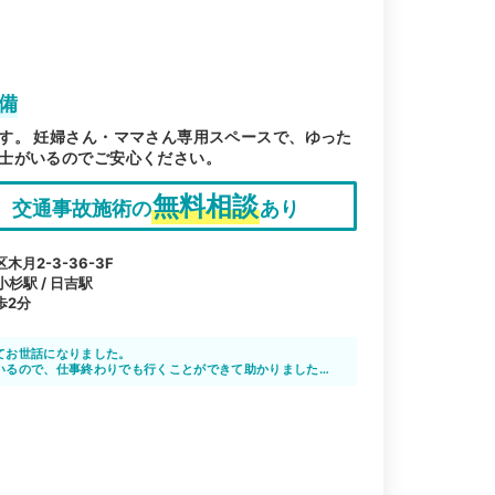
備
す。 妊婦さん・ママさん専用スペースで、ゆった
士がいるのでご安心ください。
無料相談
交通事故施術の
あり
月2-3-36-3F
小杉駅 / 日吉駅
歩2分
てお世話になりました。
いるので、仕事終わりでも行くことができて助かりました。
か休めないので、休まなくても行けるのは良かったです。