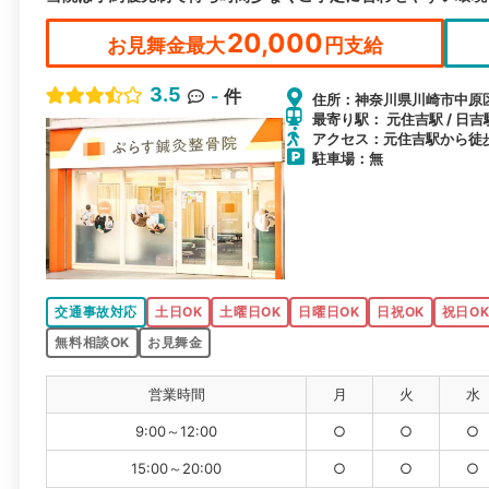
20,000
お見舞金最大
円支給
3.5
-
件
住所：神奈川県川崎市中原区木
最寄り駅： 元住吉駅 / 日吉
アクセス：元住吉駅から徒
駐車場：無
交通事故対応
土日OK
土曜日OK
日曜日OK
日祝OK
祝日O
無料相談OK
お見舞金
営業時間
月
火
水
9:00～12:00
○
○
○
15:00～20:00
○
○
○