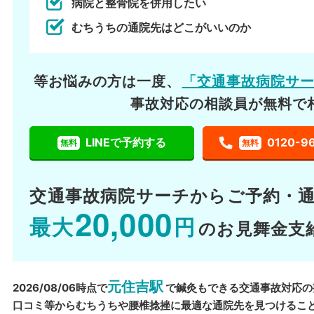
病院と整骨院を併用したい
むちうちの通院先はどこがいいのか
等お悩みの方は一度、
「交通事故病院サ
事故対応の相談員が無料で
LINEで予約する
0120-9
無料
無料
交通事故病院サーチから
ご予約・
20,000
最大
円
のお見舞金支
元住吉駅
2026/08/06時点で
で鍼灸もできる交通事故対応の
口コミ等からむちうちや腰椎捻挫に最適な通院先を見つけるこ