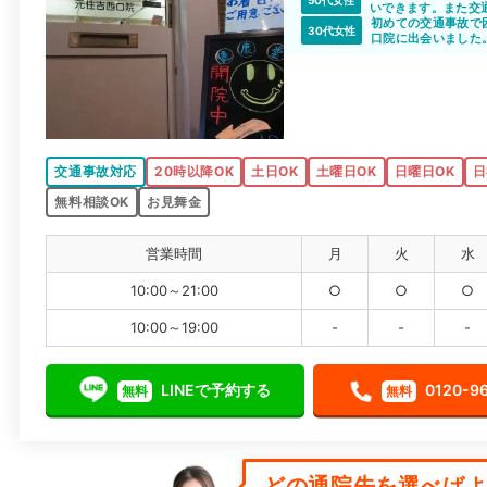
いできます。また交
とや精神的なショッ
初めての交通事故で
30代女性
のような悩みにも、
口院に出会いました
くすことで、今後も
年中無休で営業して
やすいと思います。
こちらがわからない
交通事故対応
20時以降OK
土日OK
土曜日OK
日曜日OK
日
無料相談OK
お見舞金
営業時間
月
火
水
10:00～21:00
○
○
○
10:00～19:00
-
-
-
LINEで予約する
0120-9
無料
無料
どの通院先を選べばよい