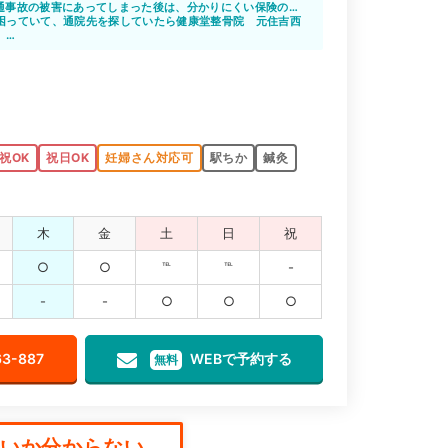
通事故の被害にあってしまった後は、分かりにくい保険のこ
クなど、怪我以外のことで悩むことが多いかと思います。そ
困っていて、通院先を探していたら健康堂整骨院 元住吉西
親身になって相談に乗ってくれます。少しでもストレスをな
。
安心して通院を続けられそうですね。
いるので、仕事の後や外出の前後の時間を利用して通院がし
ことは優しく教えてくれて助かりました。
祝OK
祝日OK
妊婦さん対応可
駅ちか
鍼灸
木
金
土
日
祝
○
○
℡
℡
-
-
-
○
○
○
63-887
WEBで予約する
無料
か分からない...