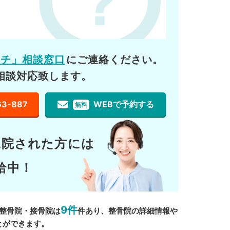
ーチ」相談窓口
にご連絡ください。
相談対応致します。
63-887
WEBで予約する
無料
通院された方には
給中！
9件
整骨院・接骨院は
件あり、整骨院の詳細情報や
とができます。