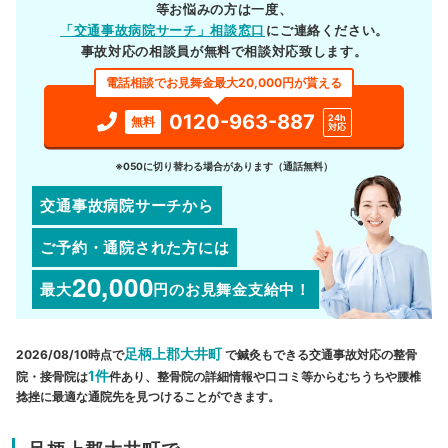
等お悩みの方は一度、
「交通事故病院サーチ」相談窓口
にご連絡ください。
事故対応の相談員が無料で相談対応致します。
電話相談でお見舞金最大20,000円が貰える
0120-963-887
24h
無料
対応
※050に切り替わる場合があります（通話無料）
交通事故病院サーチから
ご予約・通院された方には
20,000
最大
円
のお見舞金支給中！
足柄上郡大井町
2026/08/10時点で
で鍼灸もできる交通事故対応の整骨
1件
院・接骨院は
件あり、整骨院の詳細情報や口コミ等からむちうちや腰椎
捻挫に最適な通院先を見つけることができます。