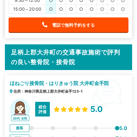
9:30～12:00
○
○
○
○
○
◎
◎
◎
15:00～20:00
○
○
○
○
○
◎
◎
◎
電話で無料予約をする
足柄上郡大井町の交通事故施術で評判
の良い整骨院・接骨院
ほねごり接骨院・はりきゅう院 大井町金手院
住所：神奈川県足柄上郡大井町金手123-1
総合
5.0
評価
20代
女性
5.0
接客