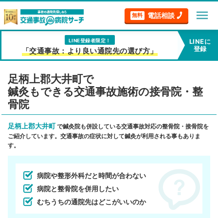
menu
電話相談
無料
LINE登録者限定！
LINEに
登録
「交通事故：より良い通院先の選び方」
足柄上郡大井町で
鍼灸もできる交通事故施術の接骨院・整
骨院
足柄上郡大井町
で鍼灸院も併設している交通事故対応の整骨院・接骨院を
ご紹介しています。交通事故の症状に対して鍼灸が利用される事もありま
す。
病院や整形外科だと時間が合わない
病院と整骨院を併用したい
むちうちの通院先はどこがいいのか