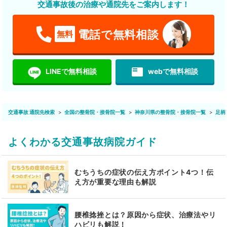
交通事故後の治療や通院先をご案内します！
電話で無料相談
無料
featured_play_list
LINEで無料相談
webで無料相談
交通事故 通院先検索
全国の整骨院・接骨院一覧
神奈川県の整骨院・接骨院一覧
足柄
よくわかる交通事故病院ガイド
むちうちの症状の伝え方ポイント4つ！伝
え方が重要な理由も解説
腰椎捻挫とは？原因から症状、治療法やリ
ハビリも解説！