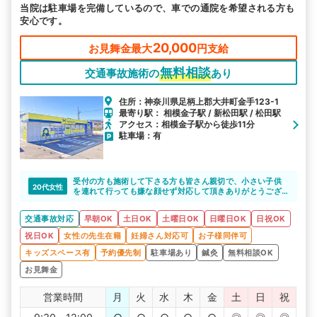
当院は駐車場を完備しているので、車での通院を希望される方も
安心です。
20,000
お見舞金最大
円支給
無料相談
交通事故施術の
あり
住所：神奈川県足柄上郡大井町金手123-1
最寄り駅： 相模金子駅 / 新松田駅 / 松田駅
アクセス：相模金子駅から徒歩11分
駐車場：有
受付の方も施術して下さる方も皆さん親切で、小さい子供
20代女性
を連れて行っても嫌な顔せず対応して頂きありがとうござ
います。通いやすいです。
交通事故対応
早朝OK
土日OK
土曜日OK
日曜日OK
日祝OK
祝日OK
女性の先生在籍
妊婦さん対応可
お子様同伴可
キッズスペース有
予約優先制
駐車場あり
鍼灸
無料相談OK
お見舞金
営業時間
月
火
水
木
金
土
日
祝