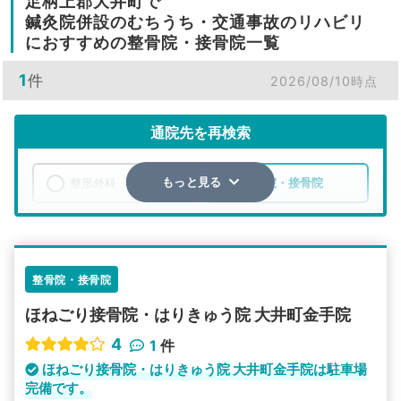
足柄上郡大井町で
鍼灸院併設のむちうち・交通事故のリハビリ
におすすめの整骨院・接骨院一覧
1
件
2026/08/10時点
通院先を再検索
整形外科
整骨院・接骨院
もっと見る
エリア
神奈川県
足柄上郡大井町
検索する
整骨院・接骨院
ほねごり接骨院・はりきゅう院 大井町金手院
詳細条件で絞り込む
4
1
件
その他の検索方法
ほねごり接骨院・はりきゅう院 大井町金手院は駐車場
完備です。
駅から探す
院名から探す