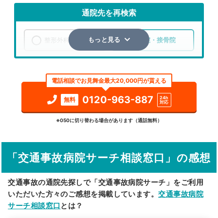
通院先を再検索
整形外科
整骨院・接骨院
もっと見る
エリア
神奈川県
足柄上郡大井町
電話相談でお見舞金最大20,000円が貰える
検索する
0120-963-887
24h
無料
対応
詳細条件で絞り込む
※050に切り替わる場合があります（通話無料）
その他の検索方法
「交通事故病院サーチ相談窓口」の感想
駅から探す
院名から探す
交通事故の通院先探しで「交通事故病院サーチ」をご利用
いただいた方々のご感想を掲載しています。
交通事故病院
サーチ相談窓口
とは？