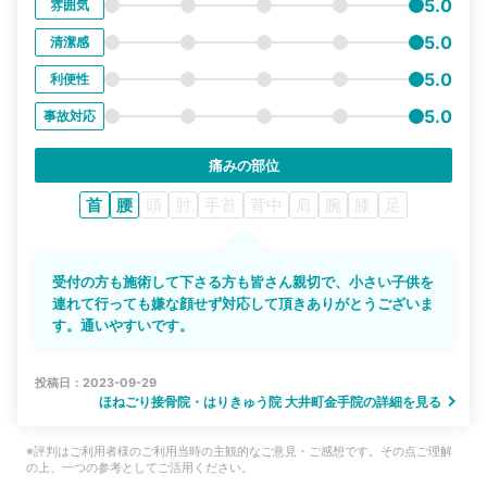
5.0
雰囲気
5.0
清潔感
5.0
利便性
5.0
事故対応
痛みの部位
首
腰
頭
肘
手首
背中
肩
腕
膝
足
受付の方も施術して下さる方も皆さん親切で、小さい子供を
連れて行っても嫌な顔せず対応して頂きありがとうございま
す。通いやすいです。
投稿日：2023-09-29
ほねごり接骨院・はりきゅう院 大井町金手院の詳細を見る
※評判はご利用者様のご利用当時の主観的なご意見・ご感想です。その点ご理解
の上、一つの参考としてご活用ください。