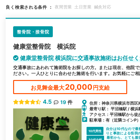
良く検索される条件
：
夜間営業
土日営業
鍼灸対応
整骨院・接骨院
健康堂整骨院 横浜院
健康堂整骨院 横浜院に交通事故施術はお任せ
交通事故にあわれて施術院をお探しの方。または現在、他院で
ださい。一人ひとりに合わせた施術を行います。お気軽にご相
20,000
お見舞金最大
円支給
4.5
19
件
住所：神奈川県横浜市西区南
最寄り駅： 平沼橋駅 / 横浜駅
アクセス：平沼橋駅から徒
駐車場：有（近隣コインP
自分は10代なので
10代男性
りと事故による怪我
所を適格に治療して
最初から、とても親
30代女性