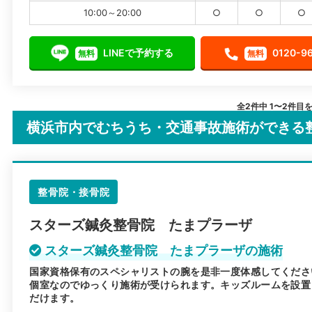
10:00～20:00
○
○
○
LINEで予約する
0120-9
無料
無料
全2件中 1〜2件目
横浜市内でむちうち・交通事故施術ができる
整骨院・接骨院
スターズ鍼灸整骨院 たまプラーザ
スターズ鍼灸整骨院 たまプラーザの施術
国家資格保有のスペシャリストの腕を是非一度体感してくださ
個室なのでゆっくり施術が受けられます。キッズルームを設置
だけます。