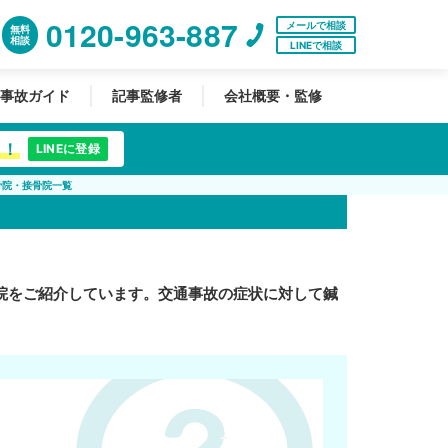
0120-963-887
メールで相談
無料
相談
LINEで相談
事故ガイド
記事監修者
会社概要・監修
中！
LINEに登録
骨院・接骨院一覧
院をご紹介しています。交通事故の症状に対して鍼