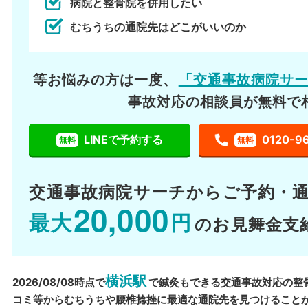
病院と整骨院を併用したい
むちうちの通院先はどこがいいのか
等お悩みの方は一度、
「交通事故病院サ
事故対応の相談員が無料で
LINEで予約する
0120-9
無料
無料
交通事故病院サーチから
ご予約・
20,000
最大
円
のお見舞金支
横浜駅
2026/08/08時点で
で鍼灸もできる交通事故対応の整
コミ等からむちうちや腰椎捻挫に最適な通院先を見つけること