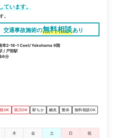
しています。
す。
無料相談
交通事故施術の
あり
16-1 CeeU Yokohama 9階
 / 戸部駅
歩6分
祝OK
祝日OK
駅ちか
鍼灸
整体
無料相談OK
木
金
土
日
祝