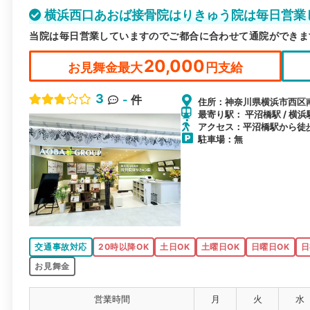
横浜西口あおば接骨院はりきゅう院は毎日営業
当院は毎日営業していますのでご都合に合わせて通院ができま
20,000
お見舞金最大
円支給
3
-
件
住所：神奈川県横浜市西区南幸2-
最寄り駅： 平沼橋駅 / 横浜駅
アクセス：平沼橋駅から徒
駐車場：無
交通事故対応
20時以降OK
土日OK
土曜日OK
日曜日OK
日
お見舞金
営業時間
月
火
水