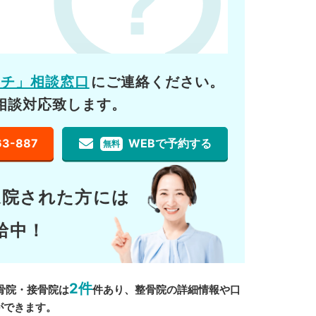
ーチ」相談窓口
にご連絡ください。
相談対応致します。
63-887
WEBで予約する
無料
通院された方には
給中！
2件
骨院・接骨院は
件あり、整骨院の詳細情報や口
ができます。