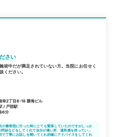
ください
施術中だが満足されていない方。当院にお任せく
談ください。
幸2丁目8-18 勝海ビル
 / 戸部駅
歩6分
）
最初の整骨院に行った時にとても緊張していたのですがしっか
の問診などをしてくれて自分が痛い所、違和感を持っている
もらいました
切で丁寧にお話しを聞いてくれ的確にアドバイスをしてくれ