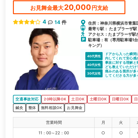
20,000
お見舞金最大
円支給
4
14
件
住所：神奈川県横浜市青葉区
最寄り駅： たまプラーザ駅 /
アクセス：たまプラーザ駅
駐車場：有（専用駐車場1
キング）
ドアから入った瞬間
40代男性
内してくれて安心感
事故に対する理解と
40代女性
ども教えていただけ
痛みのある箇所が多
30代女性
してくださる方が多
交通事故対応
20時以降OK
土日OK
土曜日OK
日曜日OK
日
鍼灸
整体
無料相談OK
お見舞金
営業時間
月
火
11：00～22：00
○
○