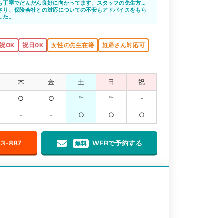
も丁寧でだんだん良好に向かってます。スタッフの先生方も
、雰囲気がとてもいいので、お友達にも紹介しました。
さり、保険会社との対応についての不安もアドバイスをもら
した。
つも丁寧にしっかりやって下さるので、当初の辛さも緩和さ
治療中)
くまでやってくれているので予約しやすく助かってます。
祝OK
祝日OK
女性の先生在籍
妊婦さん対応可
木
金
土
日
祝
○
○
℡
℡
-
-
-
○
○
○
63-887
WEBで予約する
無料