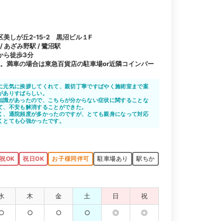
美しが丘2-15-2 黒沼ビル１F
 あざみ野駅 / 鷺沼駅
から徒歩3分
台。満車の場合は東急百貨店の駐車場or近隣コインパー
に元気に挨拶してくれて、親切丁寧ですばやく施術室まで案
がありすばらしい。
知識があったので、こちらが分からない症状に関することな
て、不安も解消することができた。
く、通院頻度が多かったのですが、とても親身になって対応
くとても心強かったです。
祝OK
祝日OK
お子様同伴可
駐車場あり
駅ちか
水
木
金
土
日
祝
○
○
○
○
◎
◎