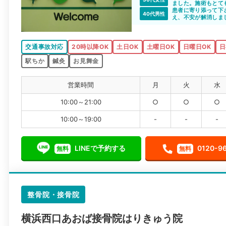
ました。施術もとて
気さくで話しやすく
患者に寄り添って下
40代男性
え、不安が解消しま
治療についても、い
れてきています(現在
アクセスも良く、遅
交通事故対応
20時以降OK
土日OK
土曜日OK
日曜日OK
日
駅ちか
鍼灸
お見舞金
営業時間
月
火
水
10:00～21:00
○
○
○
10:00～19:00
-
-
-
LINEで予約する
0120-9
無料
無料
整骨院・接骨院
横浜西口あおば接骨院はりきゅう院