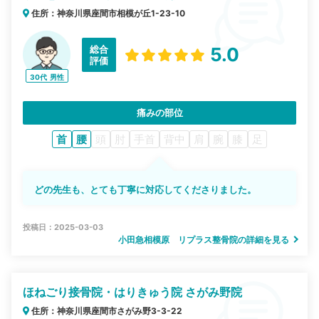
住所：神奈川県座間市相模が丘1-23-10
総合
5.0
評価
30代
男性
痛みの部位
首
腰
頭
肘
手首
背中
肩
腕
膝
足
どの先生も、とても丁寧に対応してくださりました。
投稿日：2025-03-03
小田急相模原 リプラス整骨院の詳細を見る
ほねごり接骨院・はりきゅう院 さがみ野院
住所：神奈川県座間市さがみ野3-3-22