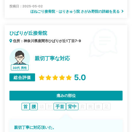
投稿日：2025-05-02
ほねごり接骨院・はりきゅう院 さがみ野院の詳細を見る
ひばりが丘接骨院
住所：神奈川県座間市ひばりが丘1丁目7-9
親切丁寧な対応
30代
男性
5.0
総合評価
痛みの部位
首
腰
頭
肘
手首
背中
肩
腕
膝
足
親切丁寧に対応頂いた。