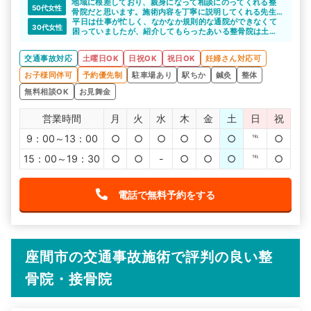
地域に根差しており、親身になって相談にのってくれる整
難しい私にはぴったりでした。
50代女性
骨院だと思います。施術内容を丁寧に説明してくれる先生
がいるので、安心して通院できるすることができす。アッ
平日は仕事が忙しく、なかなか規則的な通院ができなくて
30代女性
トホームな整骨院でよいですね。
困っていましたが、紹介してもらったあいる整骨院は土曜
祝日も施術しもらえます。
また、予約制ではないので、平日の夜通院できることにな
交通事故対応
土曜日OK
日祝OK
祝日OK
妊婦さん対応可
ったら行くことも可能で、順調に通院を続けることができ
ました。
お子様同伴可
予約優先制
駐車場あり
駅ちか
鍼灸
整体
無料相談OK
お見舞金
営業時間
月
火
水
木
金
土
日
祝
9：00～13：00
○
○
○
○
○
○
℡
○
15：00～19：30
○
○
-
○
○
○
℡
○
電話で無料予約をする
座間市の交通事故施術で評判の良い整
骨院・接骨院