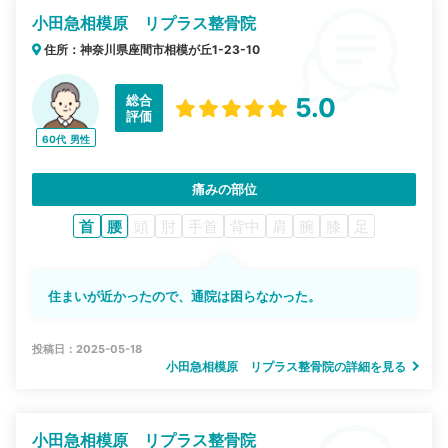
小田急相模原 リプラス整骨院
住所：神奈川県座間市相模が丘1-23-10
総合
5.0
評価
60代
男性
痛みの部位
首
腰
頭
肘
手首
背中
肩
腕
膝
足
住まいが近かったので、通院は困らなかった。
投稿日：2025-05-18
小田急相模原 リプラス整骨院の詳細を見る
小田急相模原 リプラス整骨院