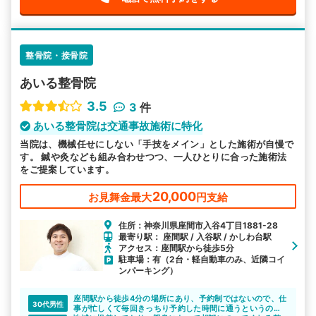
整骨院・接骨院
あいる整骨院
3.5
3
件
あいる整骨院は交通事故施術に特化
当院は、機械任せにしない「手技をメイン」とした施術が自慢で
す。 鍼や灸なども組み合わせつつ、一人ひとりに合った施術法
をご提案しています。
20,000
お見舞金最大
円支給
住所：神奈川県座間市入谷4丁目1881-28
最寄り駅： 座間駅 / 入谷駅 / かしわ台駅
アクセス：座間駅から徒歩5分
駐車場：有（2台・軽自動車のみ、近隣コイ
ンパーキング）
座間駅から徒歩4分の場所にあり、予約制ではないので、仕
30代男性
事が忙しくて毎回きっちり予約した時間に通うというのが