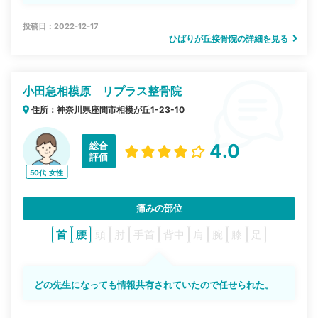
投稿日：2022-12-17
ひばりが丘接骨院の詳細を見る
小田急相模原 リプラス整骨院
住所：神奈川県座間市相模が丘1-23-10
総合
4.0
評価
50代
女性
痛みの部位
首
腰
頭
肘
手首
背中
肩
腕
膝
足
どの先生になっても情報共有されていたので任せられた。