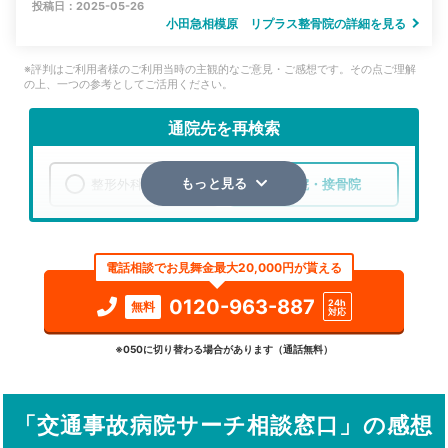
投稿日：2025-05-26
小田急相模原 リプラス整骨院の詳細を見る
※評判はご利用者様のご利用当時の主観的なご意見・ご感想です。その点ご理解
の上、一つの参考としてご活用ください。
通院先を再検索
整形外科
整骨院・接骨院
もっと見る
エリア
神奈川県
座間市
電話相談でお見舞金最大20,000円が貰える
検索する
0120-963-887
24h
無料
対応
詳細条件で絞り込む
※050に切り替わる場合があります（通話無料）
その他の検索方法
「交通事故病院サーチ相談窓口」の感想
駅から探す
院名から探す