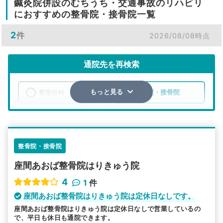
鍼灸院併設のむちうち・交通事故のリハビリ
におすすめの整骨院・接骨院一覧
2
件
2026/08/08時点
通院先を再検索
整形外科
整骨院・接骨院
もっと見る
エリア
神奈川県
座間市
検索する
整骨院・接骨院
座間あおば整骨院はりきゅう院
詳細条件で絞り込む
4
1
件
その他の検索方法
座間あおば整骨院はりきゅう院は定休日なしです。
座間あおば整骨院はりきゅう院は定休日なしで営業しているの
駅から探す
院名から探す
で、平日も休日も通院できます。