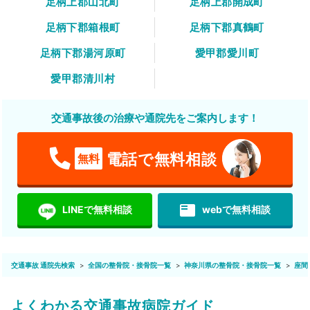
足柄上郡山北町
足柄上郡開成町
足柄下郡箱根町
足柄下郡真鶴町
足柄下郡湯河原町
愛甲郡愛川町
愛甲郡清川村
交通事故後の治療や通院先をご案内します！
電話で無料相談
無料
featured_play_list
LINEで無料相談
webで無料相談
交通事故 通院先検索
全国の整骨院・接骨院一覧
神奈川県の整骨院・接骨院一覧
座間
よくわかる交通事故病院ガイド