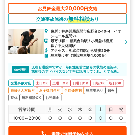
20,000
お見舞金最大
円支給
無料相談
交通事故施術の
あり
住所：神奈川県座間市広野台2‐10-4 イオ
ンモール座間2F
最寄り駅： 相武台前駅 / 小田急相模原
駅 / 中央林間駅
アクセス：相武台前駅から徒歩20分
駐車場：有（施設駐車場4,000台）
現在も通院中ですが、毎回施術前に痛みの状態の確認や、
40代男性
施術後のアドバイスなど丁寧に説明してくれ、とても助か
っています。
交通事故対応
土日OK
土曜日OK
日曜日OK
日祝OK
祝日OK
妊婦さん対応可
お子様同伴可
予約優先制
駐車場あり
鍼灸
整体
無料相談OK
お見舞金
営業時間
月
火
水
木
金
土
日
祝
10:00～20:00
○
○
○
○
○
○
○
○
電話で無料予約をする