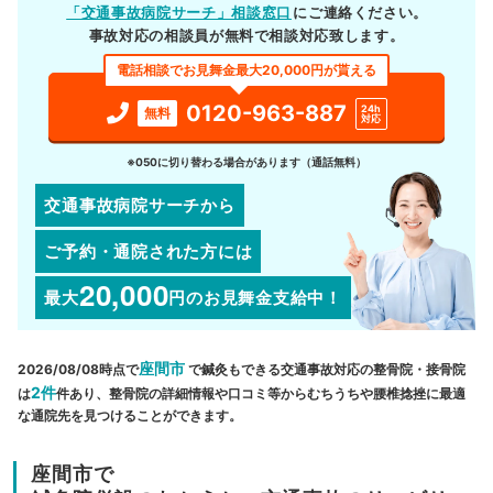
「交通事故病院サーチ」相談窓口
にご連絡ください。
事故対応の相談員が無料で相談対応致します。
電話相談でお見舞金最大20,000円が貰える
0120-963-887
24h
無料
対応
※050に切り替わる場合があります（通話無料）
交通事故病院サーチから
ご予約・通院された方には
20,000
最大
円
のお見舞金支給中！
座間市
2026/08/08時点で
で鍼灸もできる交通事故対応の整骨院・接骨院
2件
は
件あり、整骨院の詳細情報や口コミ等からむちうちや腰椎捻挫に最適
な通院先を見つけることができます。
座間市で