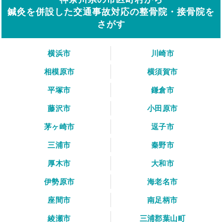
鍼灸を併設した交通事故対応の整骨院・接骨院を
さがす
横浜市
川崎市
相模原市
横須賀市
平塚市
鎌倉市
藤沢市
小田原市
茅ヶ崎市
逗子市
三浦市
秦野市
厚木市
大和市
伊勢原市
海老名市
座間市
南足柄市
綾瀬市
三浦郡葉山町