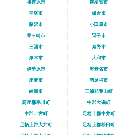
相模原市
横須賀市
平塚市
鎌倉市
藤沢市
小田原市
茅ヶ崎市
逗子市
三浦市
秦野市
厚木市
大和市
伊勢原市
海老名市
座間市
南足柄市
綾瀬市
三浦郡葉山町
高座郡寒川町
中郡大磯町
中郡二宮町
足柄上郡中井町
足柄上郡大井町
足柄上郡松田町