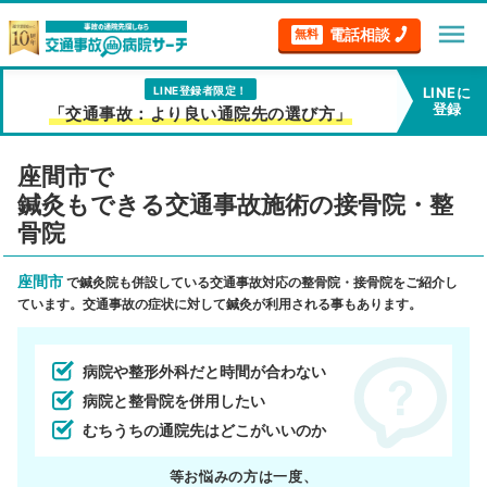
menu
電話相談
無料
LINE登録者限定！
LINEに
登録
「交通事故：より良い通院先の選び方」
座間市で
鍼灸もできる交通事故施術の接骨院・整
骨院
座間市
で鍼灸院も併設している交通事故対応の整骨院・接骨院をご紹介し
ています。交通事故の症状に対して鍼灸が利用される事もあります。
病院や整形外科だと時間が合わない
病院と整骨院を併用したい
むちうちの通院先はどこがいいのか
等お悩みの方は一度、