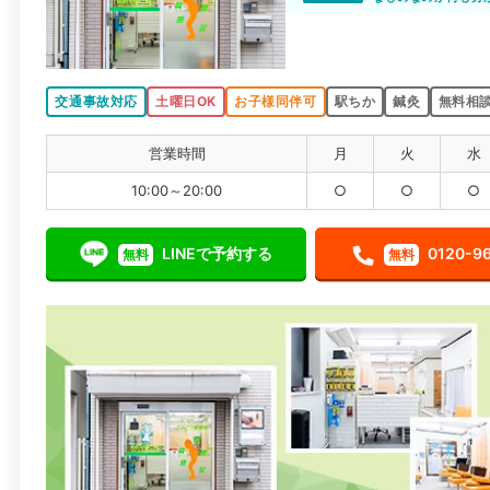
詳しくアドバイスし
交通事故対応
土曜日OK
お子様同伴可
駅ちか
鍼灸
無料相談
営業時間
月
火
水
10:00～20:00
○
○
○
LINEで予約する
0120-9
無料
無料