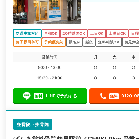
す。
交通事故対応
早朝OK
20時以降OK
土日OK
土曜日OK
日曜
お子様同伴可
予約優先制
駅ちか
鍼灸
無料相談OK
お見舞
営業時間
月
火
水
9:00～13:00
○
○
○
15:30～21:00
○
○
○
LINEで予約する
0120-9
無料
無料
整骨院・接骨院