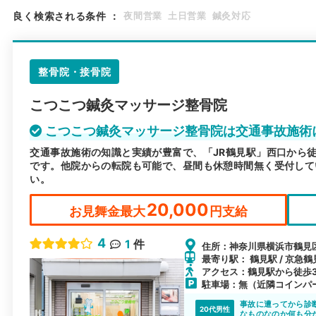
良く検索される条件
：
夜間営業
土日営業
鍼灸対応
整骨院・接骨院
こつこつ鍼灸マッサージ整骨院
こつこつ鍼灸マッサージ整骨院は交通事故施術
交通事故施術の知識と実績が豊富で、「JR鶴見駅」西口から徒
です。他院からの転院も可能で、昼間も休憩時間無く受付して
い。
20,000
お見舞金最大
円支給
4
1
件
住所：神奈川県横浜市鶴見区
最寄り駅： 鶴見駅 / 京急鶴
アクセス：鶴見駅から徒歩
駐車場：無（近隣コインパ
事故に遭ってから診
20代男性
なものなのか何も分