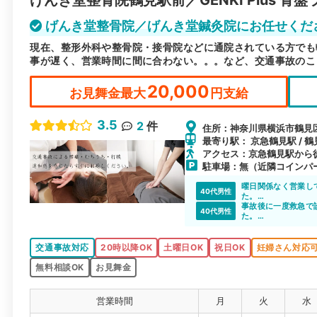
げんき堂整骨院鶴見駅前／GENKI Plus 骨盤
げんき堂整骨院／げんき堂鍼灸院にお任せくだ
現在、整形外科や整骨院・接骨院などに通院されている方でも
事が遅く、営業時間に間に合わない。。。など、交通事故のこ
20,000
お見舞金最大
円支給
3.5
2
件
住所：神奈川県横浜市鶴見区
最寄り駅： 京急鶴見駅 / 鶴
アクセス：京急鶴見駅から
駐車場：無（近隣コインパ
曜日関係なく営業し
40代男性
た。
自分のスケジュール
事故後に一度救急で
40代男性
た。
紹介してもらったげ
応でした。また、年
した。
交通事故対応
20時以降OK
土曜日OK
祝日OK
妊婦さん対応
無料相談OK
お見舞金
営業時間
月
火
水