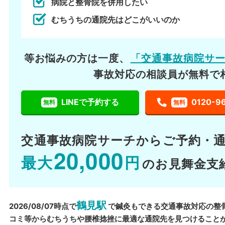
病院と整骨院を併用したい
むちうちの通院先はどこがいいのか
等お悩みの方は一度、
「交通事故病院サ
事故対応の相談員が無料で
LINEで予約する
0120-9
無料
無料
交通事故病院サーチから
ご予約・
20,000
最大
円
のお見舞金支
鶴見駅
2026/08/07時点で
で鍼灸もできる交通事故対応の整
コミ等からむちうちや腰椎捻挫に最適な通院先を見つけること