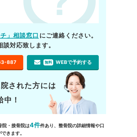
ーチ」相談窓口
にご連絡ください。
相談対応致します。
63-887
WEBで予約する
無料
通院された方には
給中！
4件
骨院・接骨院は
件あり、整骨院の詳細情報や口
ができます。