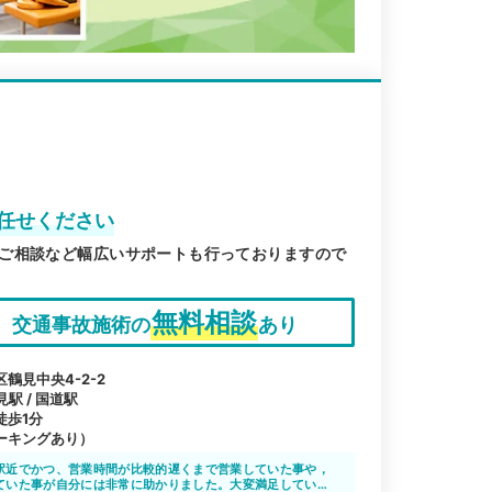
お任せください
ご相談など幅広いサポートも行っておりますので
無料相談
交通事故施術の
あり
鶴見中央4-2-2
見駅 / 国道駅
徒歩1分
ーキングあり）
駅近でかつ、営業時間が比較的遅くまで営業していた事や，
ていた事が自分には非常に助かりました。大変満足していま