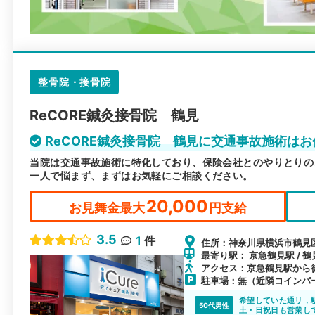
整骨院・接骨院
ReCORE鍼灸接骨院 鶴見
ReCORE鍼灸接骨院 鶴見に交通事故施術は
当院は交通事故施術に特化しており、保険会社とのやりとりの
一人で悩まず、まずはお気軽にご相談ください。
20,000
お見舞金最大
円支給
3.5
1
件
住所：神奈川県横浜市鶴見区
最寄り駅： 京急鶴見駅 / 鶴
アクセス：京急鶴見駅から
駐車場：無（近隣コインパ
希望していた通リ，
50代男性
土・日祝日も営業し