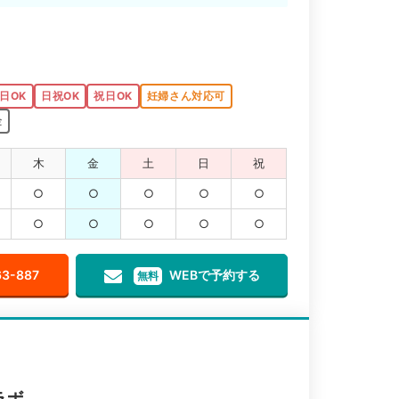
日OK
日祝OK
祝日OK
妊婦さん対応可
金
木
金
土
日
祝
○
○
○
○
○
○
○
○
○
○
63-887
WEBで予約する
無料