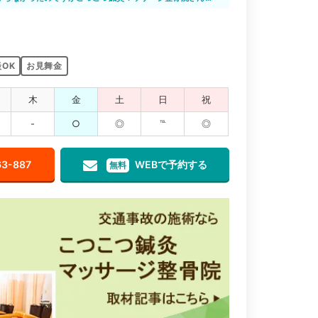
てもらえて心強く感じました。
OK
お見舞金
木
金
土
日
祝
-
○
◎
℡
◎
63-887
WEBで予約する
無料