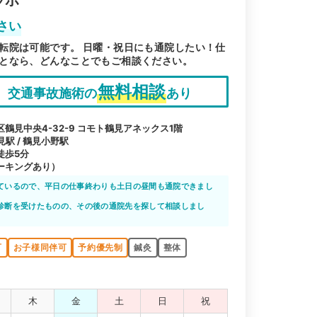
ラボ
さい
転院は可能です。 日曜・祝日にも通院したい！仕
となら、どんなことでもご相談ください。
無料相談
交通事故施術の
あり
鶴見中央4-32-9 コモト鶴見アネックス1階
見駅 / 鶴見小野駅
徒歩5分
ーキングあり）
ているので、平日の仕事終わりも土日の昼間も通院できまし
に合わせて、ストレスなく通院できたので便利でした。
診断を受けたものの、その後の通院先を探して相談しまし
んき堂整骨院では、先生やスタッフの方々も皆さん親切な対
中無休というところも自分の都合で通えるので非常に便利で
可
お子様同伴可
予約優先制
鍼灸
整体
木
金
土
日
祝