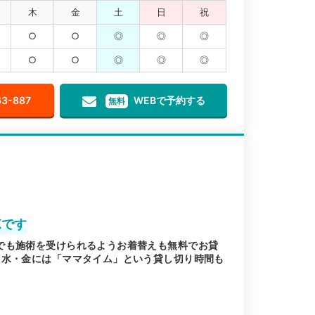
木
金
土
日
祝
○
○
◎
◎
◎
○
○
◎
◎
◎
63-887
WEBで予約する
無料
Kです
でも施術を受けられるようお着替えも無料でお貸
。水・金には「ママタイム」という貸し切り時間も