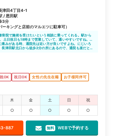
津田4丁目4-1
 / 恩田駅
歩3分
パーキングと店前のマルエツに駐車可）
整骨院で施術を受けたいという相談に乗ってくれる。駅から
時、土日祝日も18時まで営業していて、通いやすいですね。子
に痛みがある時、通院先は近い方が良いですよね。にじいろ
も快く受け入れてもらえるのが嬉しい点だと思います。
、長津田駅北口から徒歩2分の所にあるので、通院も楽だと
に詳しいので心強いと思います。
祝OK
祝日OK
女性の先生在籍
お子様同伴可
木
金
土
日
祝
○
○
○
○
○
63-887
WEBで予約する
無料